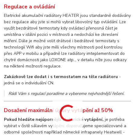
Regulace a ovládání
Eletrické akumulační radiátory HEATER jsou standardně dodávány
bez regulace aby jste si mohli vybrat libovolný typ ovládání. Lze
využít bezdrátové termostaty kdy ovládací přenosná část je
umístěna v idální pozici v místnosti a nedochází ke zkreslení
měření. Dále je možné volit drátvoé i bedrátové termostaty s
technologií Wifi aby jste měli všechny místnosti pod kontrolou
přes APP v mobilu a případně lze radiátory imteplementovat do
chytré domácnosti jako LOXONE atp.., v detailu níže jsou odkazy
na některé možnosti regulace.
Zakázkově lze dodat i s termostatem na těle radiátoru
-
jedná se o individuální CN.
Rádi Vám s regulací poradíme a vybereme nejvhodnější řešení.
Dosažení maximální úpory vytápění až 50%
Pokud hledáte nejúpornější elektrické vytápění,
je potřeba
vybírat v čistě sálavém vytápění, doporučujeme specializované a
odborné společnosti například německé infrapanely Heatwell -