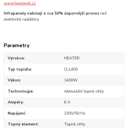
www.heatwell.cz
Infrapanely nabízejí o cca 50% úspornější provoz
než
elektrické radiátory.
Parametry
Výrobce
HEATER
Typ topidla
CL1400
Výkon
1400W
Technologie
Akmulační topné cihly
Ampéry
6 A
Napájení
230V/50 Hz
Topný element
Topné cihly