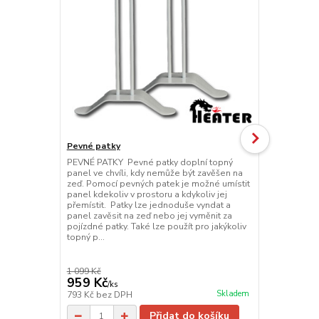
Pevné patky
Pojízdné pa
PEVNÉ PATKY Pevné patky doplní topný
POJÍZDNÉ PA
panel ve chvíli, kdy nemůže být zavěšen na
možné přemí
zeď. Pomocí pevných patek je možné umístit
místa na míst
panel kdekoliv v prostoru a kdykoliv jej
jednoduše vy
přemístit. Patky lze jednoduše vyndat a
nebo jej vym
panel zavěsit na zeď nebo jej vyměnit za
použít pro j
pojízdné patky. Také lze použít pro jakýkoliv
topný p...
1 099 Kč
1 389 Kč
959 Kč
1 089 Kč
/
ks
Skladem
793 Kč
bez DPH
900 Kč
bez 
Přidat do košíku