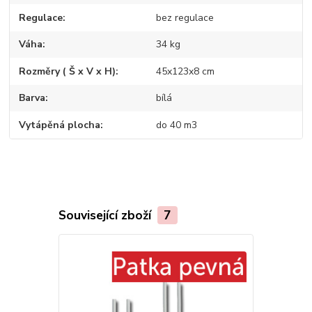
Regulace
bez regulace
Váha
34 kg
Rozměry ( Š x V x H)
45x123x8 cm
Barva
bílá
Vytápěná plocha
do 40 m3
Související zboží
7