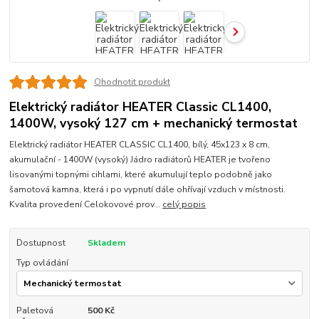
Ohodnotit produkt
Elektrický radiátor HEATER Classic CL1400,
1400W, vysoký 127 cm + mechanický termostat
Elektrický radiátor HEATER CLASSIC CL1400, bílý, 45x123 x 8 cm,
akumulační - 1400W (vysoký) Jádro radiátorů HEATER je tvořeno
lisovanými topnými cihlami, které akumulují teplo podobně jako
šamotová kamna, která i po vypnutí dále ohřívají vzduch v místnosti.
Kvalita provedení Celokovové prov...
celý popis
Dostupnost
Skladem
Typ ovládání
Paletová
500 Kč