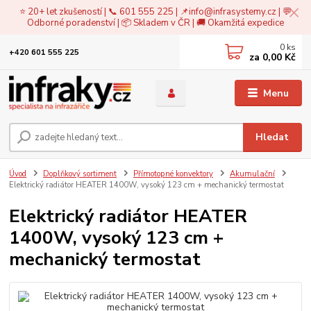
⭐ 20+ let zkušeností | 📞 601 555 225 | 📌
info@infrasystemy.cz
| 💬
Odborné poradenství | 📦 Skladem v ČR | 🚚 Okamžitá expedice
0
ks
+420 601 555 225
za
0,00 Kč
Menu
Hledat
Úvod
Doplňkový sortiment
Přímotopné konvektory
Akumulační
Elektrický radiátor HEATER 1400W, vysoký 123 cm + mechanický termostat
Elektrický radiátor HEATER
1400W, vysoký 123 cm +
mechanický termostat