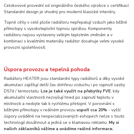
Celokovové provední od originálního českého výrobce s certifikací.
Standardní design je vhodný pro moderní klasické interiéry.
Topné cihly v celé ploše radiátoru nepřepalují vzduch jako běžné
přímotopy s vysokoteplotní topnou spirálou. Komponenty
radiátoru nejsou vystaveny velkým teplotním změnám a v
kombinaci s kvalitními materiály radiátor dosahuje velmi vysoké
provozní spolehlivosti.
Úspora provozu a tepelná pohoda
Radiátory HEATER jsou standardní typy radiátorů a díky vysoké
akumulaci zajišťují delší čas dohřevu vzduchu i po vypnutí sazby
D57d / termostatu.
Lze je také využít na přebytky FVE
, kdy
akumulační vlastnosti nezvyšují hned po zapnutí teplotu v
místnosti a nedojte tak k rychlému přetopní. V porovnání s
běžnými přímotopy v reálném provozu
uspoří cca 20%
- vyšší
úspory uváděné na nespecializovaných eshopech nelze s touto
technologií dosáhnout a jedná se o klamavou reklamu.
My si
našich záklazníků vážíme a uvádíme reálné informace.