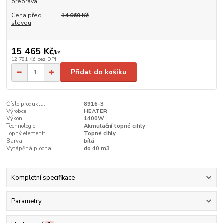
přeprava
Cena před
14 069 Kč
slevou
15 465 Kč
/
ks
12 781 Kč
bez DPH
Přidat do košíku
Číslo produktu:
8916-3
Výrobce:
HEATER
Výkon:
1400W
Technologie:
Akmulační topné cihly
Topný element:
Topné cihly
Barva:
bílá
Vytápěná plocha:
do 40 m3
Kompletní specifikace
Parametry