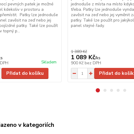
mocí pevných patek je možné
jednoduše z místa na místo kdykol
el kdekoliv v prostoru a
třeba. Patky lze jednoduše vynda
j přemístit. Patky lze jednoduše
zavěsit na zeď nebo jej vyměnit 
nel zavěsit na zeď nebo jej
patky. Také lze použít pro jakýkol
pojízdné patky. Také lze použít
panel stejné řady.
v topný p...
1 389 Kč
1 089 Kč
ks
/
ks
Skladem
 DPH
900 Kč
bez DPH
Přidat do košíku
Přidat do košík
řazeno v kategoriích