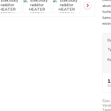
akumu
tvoře
šamot
místn
D
Ty
P
1
11
Číslo
Výrob
Techn