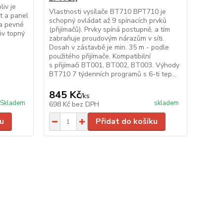
Vlast
iv je
Therm 
Vlastnosti vysílače BT710 BPT710 je
t a panel
spotř
schopný ovládat až 9 spínacích prvků
za pevné
(nebo 
(přijímačů). Prvky spíná postupně, a tím
iv topný
napro
zabraňuje proudovým nárazům v síti.
připoj
Dosah v zástavbě je min. 35 m - podle
násled
použitého přijímače. Kompatibilní
progr
s přijímači BT001, BT002, BT003. Výhody
progra
BT710 7 týdenních programů s 6-ti tep...
720 K
845 Kč
699
/
ks
Skladem
skladem
698 Kč
bez DPH
578 K
u
Přidat do košíku