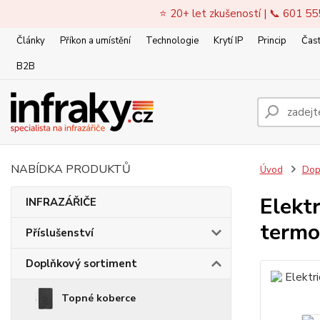
⭐ 20+ let zkušeností | 📞 601 55
Články
Příkon a umístění
Technologie
Krytí IP
Princip
Čast
B2B
NABÍDKA PRODUKTŮ
Úvod
Dop
Elekt
INFRAZÁŘIČE
termo
Příslušenství
Doplňkový sortiment
Topné koberce