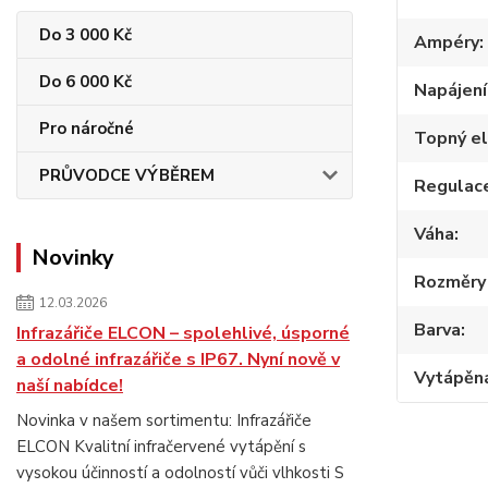
Do 3 000 Kč
Ampéry
Do 6 000 Kč
Napájení
Pro náročné
Topný e
PRŮVODCE VÝBĚREM
Regulac
Váha
Novinky
Rozměry 
12.03.2026
Barva
Infrazářiče ELCON – spolehlivé, úsporné
a odolné infrazářiče s IP67. Nyní nově v
Vytápěn
naší nabídce!
Novinka v našem sortimentu: Infrazářiče
ELCON Kvalitní infračervené vytápění s
vysokou účinností a odolností vůči vlhkosti S