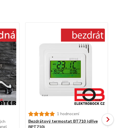
1 hodnocení
Bezdrátový termostat BT710 (dříve
WiFi 
ých
anel
BPT710)