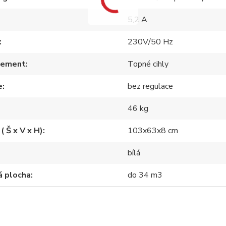
5,2 A
230V/50 Hz
lement
Topné cihly
e
bez regulace
46 kg
( Š x V x H)
103x63x8 cm
bílá
á plocha
do 34 m3