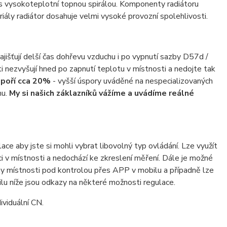
 s vysokoteplotní topnou spirálou. Komponenty radiátoru
ály radiátor dosahuje velmi vysoké provozní spolehlivosti.
išťují delší čas dohřevu vzduchu i po vypnutí sazby D57d /
i nezvyšují hned po zapnutí teplotu v místnosti a nedojte tak
poří cca 20%
- vyšší úspory uváděné na nespecializovaných
mu.
My si našich záklazníků vážíme a uvádíme reálné
e aby jste si mohli vybrat libovolný typ ovládání. Lze využít
i v místnosti a nedochází ke zkreslení měření. Dále je možné
hny místnosti pod kontrolou přes APP v mobilu a případně lze
lu níže jsou odkazy na některé možnosti regulace.
ividuální CN.