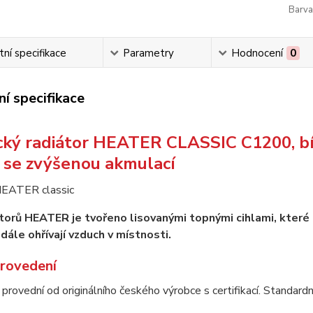
Barva
ní specifikace
Parametry
Hodnocení
0
í specifikace
cký radiátor HEATER CLASSIC C1200, bíl
se zvýšenou akmulací
átorů HEATER je tvořeno lisovanými topnými cihlami, které
dále ohřívají vzduch v místnosti.
provedení
rovední od originálního českého výrobce s certifikací. Standardní