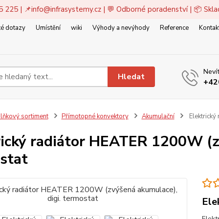
5 225 | 📌
info@infrasystemy.cz
| 💬 Odborné poradenství | 📦 Skl
é dotazy
Umístění
wiki
Výhody a nevýhody
Reference
Kontak
Nevít
Hledat
+42
lňkový sortiment
Přímotopné konvektory
Akumulační
Elektrický
rický radiátor HEATER 1200W (z
stat
Ele
Elekt