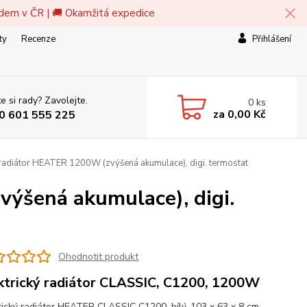
adem v ČR | 🚚 Okamžitá expedice
ty
Recenze
Přihlášení
e si rady? Zavolejte.
0
ks
za
0,00 Kč
0 601 555 225
 radiátor HEATER 1200W (zvýšená akumulace), digi. termostat
výšená akumulace), digi.
Ohodnotit produkt
ktrický radiátor CLASSIC, C1200, 1200W
rický radiátor HEATER CLASSIC C1200, bílý, 103 x 63 x 8 cm,