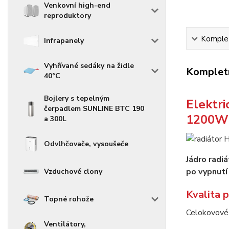
Venkovní high-end
reproduktory
Komplet
Infrapanely
Vyhřívané sedáky na židle
Kompletn
40°C
Bojlery s tepelným
Elektri
čerpadlem SUNLINE BTC 190
1200W 
a 300L
Odvlhčovače, vysoušeče
Jádro radi
po vypnutí 
Vzduchové clony
Kvalita 
Topné rohože
Celokovové p
Ventilátory,