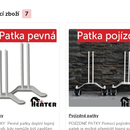
cí zboží
7
ky
Pojízdné patky
Y Pevné patky doplní topný
POJÍZDNÉ PATKY Pomocí pojízdn
víli, kdy nemůže být zavěšen
patek je možné přemístit topný p