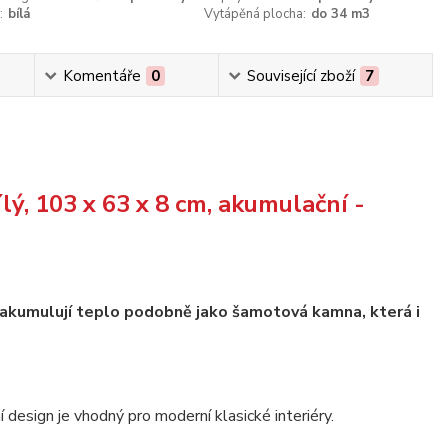
:
bílá
Vytápěná plocha:
do 34 m3
Komentáře
0
Související zboží
7
ý, 103 x 63 x 8 cm, akumulační -
 akumulují teplo podobně jako šamotová kamna, která i
 design je vhodný pro moderní klasické interiéry.