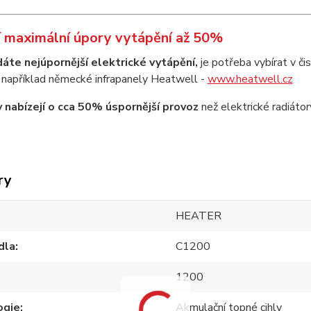
 maximální úpory vytápění až 50%
áte nejúpornější elektrické vytápění,
je potřeba vybírat v č
 například německé infrapanely Heatwell -
www.heatwell.cz
y nabízejí o cca 50% úspornější provoz
než elektrické radiátor
ry
HEATER
dla
C1200
1200
ogie
Akmulační topné cihly