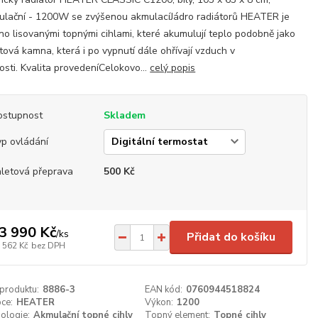
lační - 1200W se zvýšenou akmulacíJádro radiátorů HEATER je
no lisovanými topnými cihlami, které akumulují teplo podobně jako
ová kamna, která i po vypnutí dále ohřívají vzduch v
osti. Kvalita provedeníCelokovo...
celý popis
ostupnost
Skladem
p ovládání
aletová přeprava
500 Kč
3 990 Kč
/
ks
Přidat do košíku
 562 Kč
bez DPH
 produktu:
8886-3
EAN kód:
0760944518824
ce:
HEATER
Výkon:
1200
ologie:
Akmulační topné cihly
Topný element:
Topné cihly