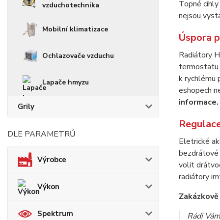
Topné cihly
vzduchotechnika
nejsou vyst
Mobilní klimatizace
Úspora p
Radiátory H
Ochlazovače vzduchu
termostatu
k rychlému 
Lapače hmyzu
eshopech ne
informace.
Grily
Regulace
DLE PARAMETRŮ
Eletrické a
bezdrátové 
Výrobce
volit drátv
radiátory i
Výkon
Zakázkově 
Spektrum
Rádi Vám 