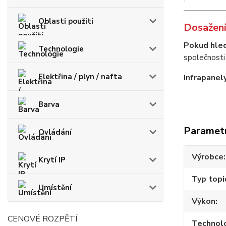
Oblasti použití
Dosažení
Pokud hled
Technologie
společnosti
Elektřina / plyn / nafta
Infrapanel
Barva
Paramet
Ovládání
Výrobce
Krytí IP
Typ topi
Umístění
Výkon
CENOVÉ ROZPĚTÍ
Technol