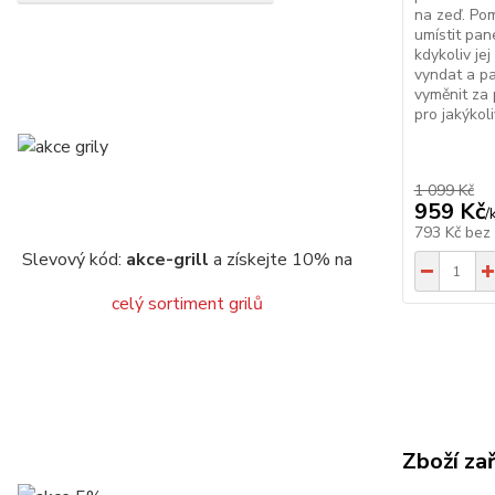
na zeď. Po
umístit pan
kdykoliv je
vyndat a pa
vyměnit za 
pro jakýkoli
1 099 Kč
959 Kč
/
793 Kč
bez
Slevový kód:
akce-grill
a získejte 10% na
celý sortiment grilů
Zboží za