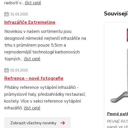
radostí v...
číst celé
Souvisejí
31.03.2025
Infrazářiče Extremeline
Novinkou v našem sortimentu jsou
designové německé nejtenčí infrazářiče na
trhu s průměrem pouze 5,5cm a
nejmodernější technologií karbonových
topných...
číst celé
02.03.2025
Refrence - nové fotografie
Přidány reference vytápění infrazářiči -
průmyslové haly, předzahrádky restaurací,
kostely. Více v sekci reference vytápění
infrazářiči.
číst celé
Pevné pat
PEVNÉ PATK
Zobrazit všechny novinky
panel ve ch