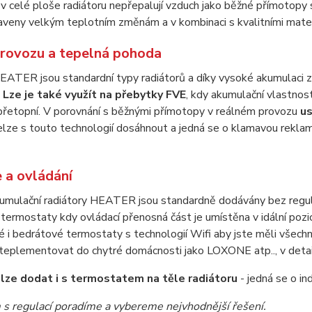
 v celé ploše radiátoru nepřepalují vzduch jako běžné přímotopy
aveny velkým teplotním změnám a v kombinaci s kvalitními materi
rovozu a tepelná pohoda
EATER jsou standardní typy radiátorů a díky vysoké akumulaci zaj
.
Lze je také využít na přebytky FVE
, kdy akumulační vlastnost
přetopní. V porovnání s běžnými přímotopy v reálném provozu
us
lze s touto technologií dosáhnout a jedná se o klamavou rekla
 a ovládání
kumulační radiátory HEATER jsou standardně dodávány bez regulac
termostaty kdy ovládací přenosná část je umístěna v idální pozic
oé i bedrátové termostaty s technologií Wifi aby jste měli všec
mteplementovat do chytré domácnosti jako LOXONE atp.., v detai
lze dodat i s termostatem na těle radiátoru
- jedná se o ind
s regulací poradíme a vybereme nejvhodnější řešení.