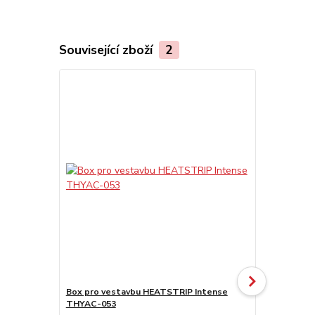
Související zboží
2
Doprava ZD
Box pro vestavbu HEATSTRIP Intense
Stojan pro 
THYAC-053
Stojan pro e