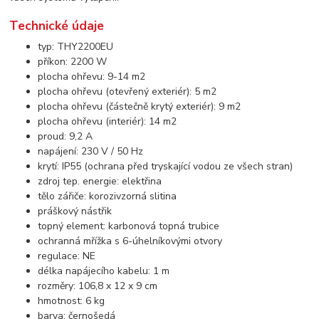
Technické údaje
typ: THY2200EU
příkon: 2200 W
plocha ohřevu: 9-14 m2
plocha ohřevu (otevřený exteriér): 5 m2
plocha ohřevu (částečně krytý exteriér): 9 m2
plocha ohřevu (interiér): 14 m2
proud: 9,2 A
napájení: 230 V / 50 Hz
krytí: IP55 (ochrana před tryskající vodou ze všech stran)
zdroj tep. energie: elektřina
tělo zářiče: korozivzorná slitina
práškový nástřik
topný element: karbonová topná trubice
ochranná mřížka s 6-úhelníkovými otvory
regulace: NE
délka napájecího kabelu: 1 m
rozměry: 106,8 x 12 x 9 cm
hmotnost: 6 kg
barva: černošedá