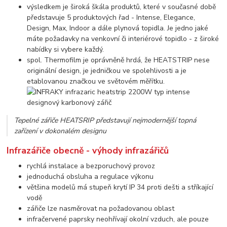
výsledkem je široká škála produktů, které v současné době
představuje 5 produktových řad - Intense, Elegance,
Design, Max, Indoor a dále plynová topidla. Je jedno jaké
máte požadavky na venkovní či interiérové topidlo - z široké
nabídky si vybere každý.
spol. Thermofilm je oprávněně hrdá, že HEATSTRIP nese
originální design, je jedničkou ve spolehlivosti a je
etablovanou značkou ve světovém měřítku.
Tepelné zářiče HEATSRIP představují nejmodernější topná
zařízení v dokonalém designu
Infrazářiče obecně - výhody infrazářičů
rychlá instalace a bezporuchový provoz
jednoduchá obsluha a regulace výkonu
většina modelů má stupeň krytí IP 34 proti dešti a stříkající
vodě
zářiče lze nasměrovat na požadovanou oblast
infračervené paprsky neohřívají okolní vzduch, ale pouze