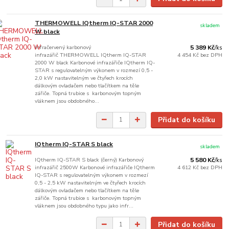
THERMOWELL IQtherm IQ-STAR 2000
skladem
W black
Infračervený karbonový
5 389 Kč
/
ks
infrazářič THERMOWELL IQtherm IQ-STAR
4 454 Kč
bez DPH
2000 W black Karbonové infrazářiče IQtherm IQ-
STAR s regulovatelným výkonem v rozmezí 0,5 -
2,0 kW nastavitelným ve čtyřech krocích
dálkovým ovladačem nebo tlačítkem na těle
zářiče. Topná trubice s karbonovým topným
vláknem jsou obdobného...
Přidat do košíku
IQtherm IQ-STAR S black
skladem
IQtherm IQ-STAR S black (černý) Karbonový
5 580 Kč
/
ks
infrazářič 2500W Karbonové infrazářiče IQtherm
4 612 Kč
bez DPH
IQ-STAR s regulovatelným výkonem v rozmezí
0,5 - 2,5 kW nastavitelným ve čtyřech krocích
dálkovým ovladačem nebo tlačítkem na těle
zářiče. Topná trubice s karbonovým topným
vláknem jsou obdobného typu jako infr...
Přidat do košíku