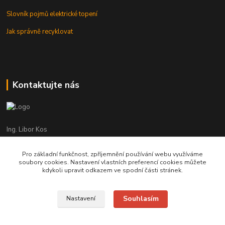
Slovník pojmů elektrické topení
Jak správně recyklovat
Kontaktujte nás
Ing. Libor Kos
+420 601 555 225
(Po-Pá: 8-17:00 hod.)
Pro základní funkčnost, zpříjemnění používání webu využíváme
soubory cookies. Nastavení vlastních preferencí cookies můžete
info@infrasystemy.cz
kdykoli upravit odkazem ve spodní části stránek.
Souhlasím
Nastavení