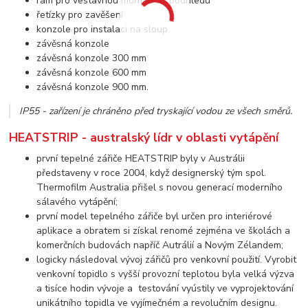
rám pro vestavnou montáž do podhledu
řetízky pro zavěšení
konzole pro instalaci na sloup
závěsná konzole
závěsná konzole 300 mm
závěsná konzole 600 mm
závěsná konzole 900 mm.
IP55 - zařízení je chráněno před tryskající vodou ze všech směrů.
HEATSTRIP - australský lídr v oblasti vytápění
první tepelné zářiče HEATSTRIP byly v Austrálii
představeny v roce 2004, když designerský tým spol.
Thermofilm Australia přišel s novou generací moderního
sálavého vytápění;
první model tepelného zářiče byl určen pro interiérové
aplikace a obratem si získal renomé zejména ve školách a
komerčních budovách napříč Autrálií a Novým Zélandem;
logicky následoval vývoj zářičů pro venkovní použití. Vyrobit
venkovní topidlo s vyšší provozní teplotou byla velká výzva
a tisíce hodin vývoje a testování vyústily ve vyprojektování
unikátního topidla ve vyjímečném a revolučním designu.