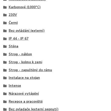
Karbonové (1000°C)
230V
Černý
Bez ovládání (externí)
IP 44 - IP 67
Stěna
Strop - náklon
Strop - kolmo k zemi
Strop - zapuštěný do rámu
Instalace na stojan
Intense
Nárazové vytápění
Recepce a pracoviště
Bez ovladače (externí sepnutí)