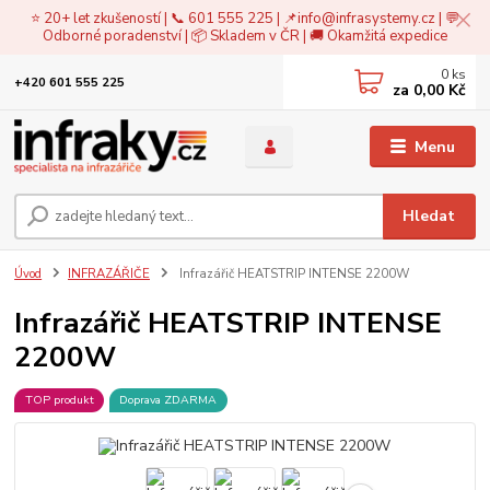
⭐ 20+ let zkušeností | 📞 601 555 225 | 📌
info@infrasystemy.cz
| 💬
Odborné poradenství | 📦 Skladem v ČR | 🚚 Okamžitá expedice
0
ks
+420 601 555 225
za
0,00 Kč
Menu
Hledat
Úvod
INFRAZÁŘIČE
Infrazářič HEATSTRIP INTENSE 2200W
Infrazářič HEATSTRIP INTENSE
2200W
TOP produkt
Doprava ZDARMA