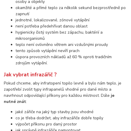
osoby a objekty
okamžité a přímé teplo za několik sekund bezprostředně po
zapnutí
jednotné, lokalizované, zónové vytápění
není potřeba předehřívat danou oblast
hygienicky čistý systém bez zápachu, baktérií a
mikroorganismů
teplo není ovlivněno větrem ani vzdušnými proudy
tento způsob vytápění nevíří prach
úspora provozních nákladů až 60 % oproti tradičním
zdrojům vytápění.
Jak vybrat infrazářič ?
Pokud chceme, aby infratopení topilo levně a bylo nám teplo, je
zapotřebí zvolit typy infrapanelů vhodné pro dané místo a
navrhnout odpovídající příkony pro každou místnost. Dále
je
nutné znát
:
jaké zářiče na jaký typ stavby jsou vhodné
co je třeba dodržet, aby infrazářiče dobře topily
výpočet příkonu pro daný prostor
jak správně infrazářiče namontovat