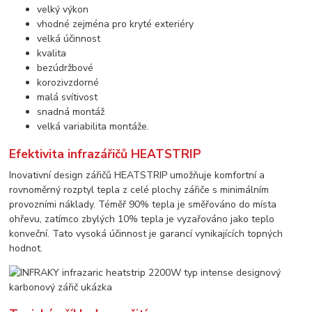
velký výkon
vhodné zejména pro kryté exteriéry
velká účinnost
kvalita
bezúdržbové
korozivzdorné
malá svítivost
snadná montáž
velká variabilita montáže.
Efektivita infrazářičů HEATSTRIP
Inovativní design zářičů HEATSTRIP umožňuje komfortní a
rovnoměrný rozptyl tepla z celé plochy zářiče s minimálním
provozními náklady. Téměř 90% tepla je směřováno do místa
ohřevu, zatímco zbylých 10% tepla je vyzařováno jako teplo
konveční. Tato vysoká účinnost je garancí vynikajících topných
hodnot.