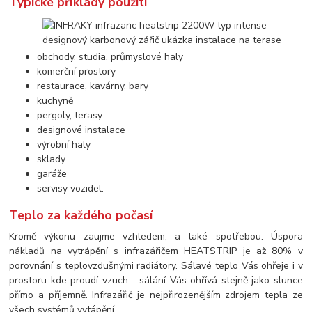
Typické příklady použití
obchody, studia, průmyslové haly
komerční prostory
restaurace, kavárny, bary
kuchyně
pergoly, terasy
designové instalace
výrobní haly
sklady
garáže
servisy vozidel.
Teplo za každého počasí
Kromě výkonu zaujme vzhledem, a také spotřebou. Úspora
nákladů na vytrápění s infrazářičem HEATSTRIP je až 80% v
porovnání s teplovzdušnými radiátory. Sálavé teplo Vás ohřeje i v
prostoru kde proudí vzuch - sálání Vás ohřívá stejně jako slunce
přímo a příjemně. Infrazářič je nejpřirozenějším zdrojem tepla ze
všech systémů vytápění.