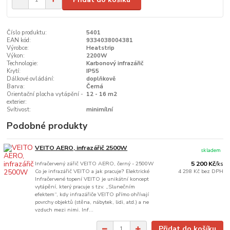
Číslo produktu:
5401
EAN kód:
9334038004381
Výrobce:
Heatstrip
Výkon:
2200W
Technologie:
Karbonový infrazářič
Krytí:
IP55
Dálkové ovládání:
doplňkově
Barva:
Černá
Orientační plocha vytápění -
12 - 16 m2
exterier:
Svítivost:
minimílní
Podobné produkty
VEITO AERO, infrazářič 2500W
skladem
Infračervený zářič VEITO AERO, černý - 2500W
5 200 Kč
/
ks
Co je infrazářič VEITO a jak pracuje? Elektrické
4 298 Kč
bez DPH
Infračervené topení VEITO je unikátní koncept
vytápění, který pracuje s tzv. „Slunečním
efektem“, kdy infrazářiče VEITO přímo ohřívají
povrchy objektů (stěna, nábytek, lidi, atd.) a ne
vzduch mezi nimi. Inf...
Přidat do košíku