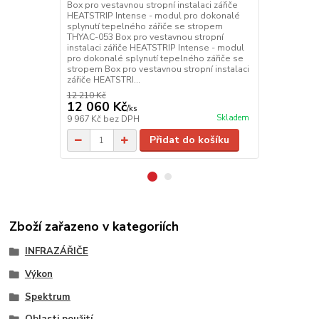
HEATSTRIP 
Box pro vestavnou stropní instalaci zářiče
Mobilní stoj
HEATSTRIP Intense - modul pro dokonalé
Design, Eleg
splynutí tepelného zářiče se stropem
ocelový stoj
THYAC-053 Box pro vestavnou stropní
HEATSTRIP D
instalaci zářiče HEATSTRIP Intense - modul
1800 a 2400 
pro dokonalé splynutí tepelného zářiče se
není možná p
stropem Box pro vestavnou stropní instalaci
zářiče HEATSTRI...
12 210 Kč
12 060 Kč
8 900 Kč
/
ks
Skladem
9 967 Kč
bez DPH
7 355 Kč
bez
Přidat do košíku
Zboží zařazeno v kategoriích
INFRAZÁŘIČE
Výkon
Spektrum