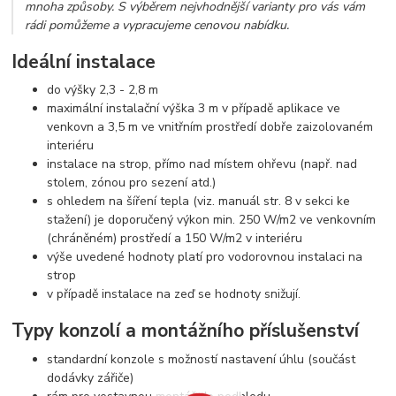
mnoha způsoby. S výběrem nejvhodnější varianty pro vás vám
rádi pomůžeme a vypracujeme cenovou nabídku.
Ideální instalace
do výšky 2,3 - 2,8 m
maximální instalační výška 3 m v případě aplikace ve
venkovn a 3,5 m ve vnitřním prostředí dobře zaizolovaném
interiéru
instalace na strop, přímo nad místem ohřevu (např. nad
stolem, zónou pro sezení atd.)
s ohledem na šíření tepla (viz. manuál str. 8 v sekci ke
stažení) je doporučený výkon min. 250 W/m2 ve venkovním
(chráněném) prostředí a 150 W/m2 v interiéru
výše uvedené hodnoty platí pro vodorovnou instalaci na
strop
v případě instalace na zeď se hodnoty snižují.
Typy konzolí a montážního příslušenství
standardní konzole s možností nastavení úhlu (součást
dodávky zářiče)