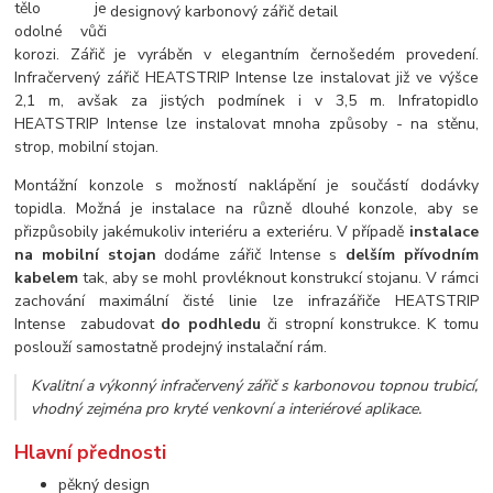
tělo je
odolné vůči
korozi. Zářič je vyráběn v elegantním černošedém provedení.
Infračervený zářič HEATSTRIP Intense lze instalovat již ve výšce
2,1 m, avšak za jistých podmínek i v 3,5 m. Infratopidlo
HEATSTRIP Intense lze instalovat mnoha způsoby - na stěnu,
strop, mobilní stojan.
Montážní konzole s možností naklápění je součástí dodávky
topidla. Možná je instalace na různě dlouhé konzole, aby se
přizpůsobily jakémukoliv interiéru a exteriéru. V případě
instalace
na mobilní stojan
dodáme zářič Intense s
delším přívodním
kabelem
tak, aby se mohl provléknout konstrukcí stojanu. V rámci
zachování maximální čisté linie lze infrazářiče HEATSTRIP
Intense zabudovat
do podhledu
či stropní konstrukce. K tomu
poslouží samostatně prodejný instalační rám.
Kvalitní a výkonný infračervený zářič s karbonovou topnou trubicí,
vhodný zejména pro kryté venkovní a interiérové aplikace.
Hlavní přednosti
pěkný design