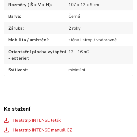
Rozměry ( Š x V x H)
107 x 12 x 9 cm
Barva
Černá
Záruka
2 roky
Mobilita / umístění
stěna i strop / vodorovně
Orientační plocha vytápění
12 - 16 m2
- exterier
Svítivost
minimílní
Ke stažení
Heatstrip INTENSE leták
Heatstrip INTENSE manuál CZ