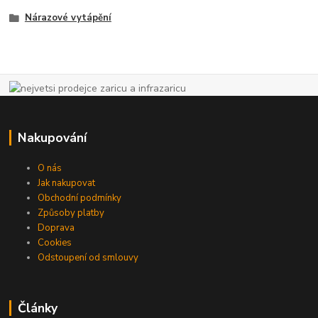
Nárazové vytápění
Nakupování
O nás
Jak nakupovat
Obchodní podmínky
Způsoby platby
Doprava
Cookies
Odstoupení od smlouvy
Články