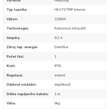
Výrobce
Heatstrip
Typ topidla
HEATSTRIP Intense
Výkon
2200W
Technologie
Karbonový infrazářič
Ampéry
9,2 A
Zdroj tep. energie
Elektřina
Počet fází
1
Krytí
IP55
Regulace
externí
Dálkové ovládání
doplňkově
Délka napájecího kabelu
1 m
Váha
6kg