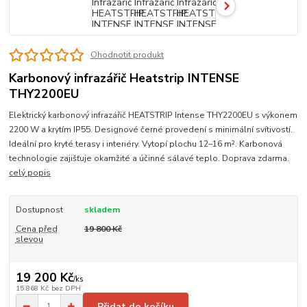
Ohodnotit produkt
Karbonový infrazářič Heatstrip INTENSE
THY2200EU
Elektrický karbonový infrazářič HEATSTRIP Intense THY2200EU s výkonem
2200 W a krytím IP55. Designové černé provedení s minimální svítivostí.
Ideální pro kryté terasy i interiéry. Vytopí plochu 12–16 m². Karbonová
technologie zajišťuje okamžité a účinné sálavé teplo. Doprava zdarma.
celý popis
Dostupnost
skladem
Cena před
19 800 Kč
slevou
19 200 Kč
/
ks
15 868 Kč
bez DPH
Přidat do košíku