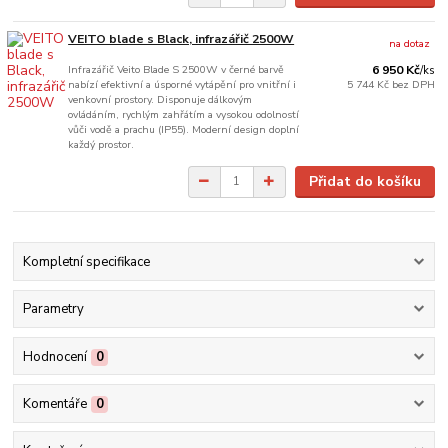
VEITO blade s Black, infrazářič 2500W
na dotaz
Infrazářič Veito Blade S 2500W v černé barvě
6 950 Kč
/
ks
nabízí efektivní a úsporné vytápění pro vnitřní i
5 744 Kč
bez DPH
venkovní prostory. Disponuje dálkovým
ovládáním, rychlým zahřátím a vysokou odolností
vůči vodě a prachu (IP55). Moderní design doplní
každý prostor.
Přidat do košíku
Kompletní specifikace
Parametry
Hodnocení
0
Komentáře
0