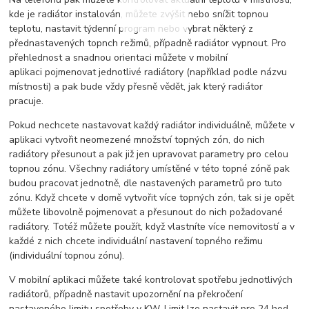
kde je radiátor instalován, můžete zvýšit nebo snížit topnou
teplotu, nastavit týdenní program nebo vybrat některý z
přednastavených topnch režimů, případně radiátor vypnout. Pro
přehlednost a snadnou orientaci můžete v mobilní
aplikaci pojmenovat jednotlivé radiátory (například podle názvu
místnosti) a pak bude vždy přesně vědět, jak který radiátor
pracuje.
Pokud nechcete nastavovat každý radiátor individuálně, můžete v
aplikaci vytvořit neomezené množství topných zón, do nich
radiátory přesunout a pak již jen upravovat parametry pro celou
topnou zónu. Všechny radiátory umístěné v této topné zóně pak
budou pracovat jednotně, dle nastavených parametrů pro tuto
zónu. Když chcete v domě vytvořit více topných zón, tak si je opět
můžete libovolně pojmenovat a přesunout do nich požadované
radiátory. Totéž můžete použít, když vlastníte více nemovitostí a v
každé z nich chcete individuální nastavení topného režimu
(individuální topnou zónu).
V mobilní aplikaci můžete také kontrolovat spotřebu jednotlivých
radiátorů, případně nastavit upozornění na překročení
nastaveného limitu spotřeby v KW. Limit lze nastavit pro 24 hod