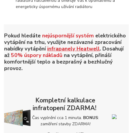
radiátoru nastavenou a směruje Vás k optimálnímu a
energeticky úspornému užívání radiátoru
Pokud hledáte
nejúspornější systém
elektrického
vytápění na trhu, využijte nezávazné zpracování
nabídky vytápění
infrapanely Heatwell
. Dosahují
až
50% úspory nákladů
na vytápění, přináší
komfortnější teplo a bezprašný a bezhlučný
provoz.
Kompletní kalkulace
infratopení
ZDARMA!
Čas vyplnění cca 1 minuta.
BONUS
:
zaměření stavby
ZDARMA!