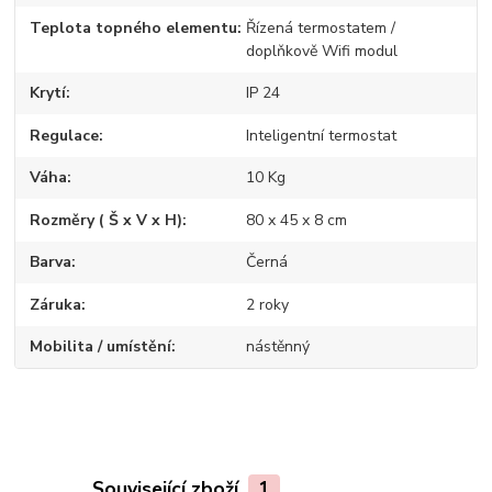
Teplota topného elementu
Řízená termostatem /
doplňkově Wifi modul
Krytí
IP 24
Regulace
Inteligentní termostat
Váha
10 Kg
Rozměry ( Š x V x H)
80 x 45 x 8 cm
Barva
Černá
Záruka
2 roky
Mobilita / umístění
nástěnný
Související zboží
1