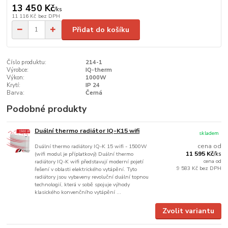
13 450 Kč
/
ks
11 116 Kč
bez DPH
Přidat do košíku
Číslo produktu:
214-1
Výrobce:
IQ-therm
Výkon:
1000W
Krytí:
IP 24
Barva:
Černá
Podobné produkty
Duální thermo radiátor IQ-K15 wifi
skladem
cena od
Duální thermo radiátory IQ-K 15 wifi - 1500W
11 595 Kč
(wifi modul je příplatkový) Duální thermo
/
ks
cena od
radiátory IQ-K wifi představují moderní pojetí
9 583 Kč
bez DPH
řešení v oblasti elektrického vytápění. Tyto
radiátory jsou vybaveny revoluční duální topnou
technologií, která v sobě spojuje výhody
klasického konvenčního vytápění ...
Zvolit variantu