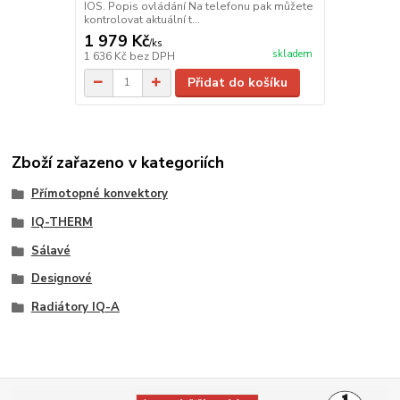
IOS. Popis ovládání Na telefonu pak můžete
kontrolovat aktuální t...
1 979 Kč
/
ks
skladem
1 636 Kč
bez DPH
Přidat do košíku
Zboží zařazeno v kategoriích
Přímotopné konvektory
IQ-THERM
Sálavé
Designové
Radiátory IQ-A