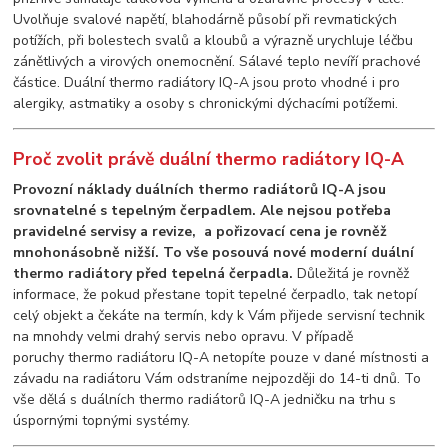
Uvolňuje svalové napětí, blahodárně působí při revmatických
potížích, při bolestech svalů a kloubů a výrazně urychluje léčbu
zánětlivých a virových onemocnění. Sálavé teplo nevíří prachové
částice. Duální thermo radiátory IQ-A jsou proto vhodné i pro
alergiky, astmatiky a osoby s chronickými dýchacími potížemi.
Proč zvolit právě duální thermo radiátory IQ-A
Provozní náklady duálních thermo radiátorů IQ-A jsou
srovnatelné s tepelným čerpadlem. Ale nejsou potřeba
pravidelné servisy a revize, a pořizovací cena je rovněž
mnohonásobně nižší. To vše posouvá nové moderní duální
thermo radiátory před tepelná čerpadla.
Důležitá je rovněž
informace, že pokud přestane topit tepelné čerpadlo, tak netopí
celý objekt a čekáte na termín, kdy k Vám přijede servisní technik
na mnohdy velmi drahý servis nebo opravu. V případě
poruchy thermo radiátoru IQ-A netopíte pouze v dané místnosti a
závadu na radiátoru Vám odstraníme nejpozději do 14-ti dnů. To
vše dělá s duálních thermo radiátorů IQ-A jedničku na trhu s
úspornými topnými systémy.