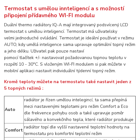
Termostat s umělou innteligencí a s možností
připojení přídavného WI-FI modulu
Duální thermo radiátory IQ-A mají integrovaný podsvícený LCD
termostat s umělou inteligencí. Termostat má uživatelsky
velmi jednoduché ovládání. Termostat je ideální používat v režimu
AUTO, kdy umělá inteligence sama upravuje optimální topný režim
a jeho délku. Uživatel pak pouze nastaví
pomocí tlačítek +/- nastavovat požadovanou topnou teplotu v
rozpětí 10 - 30°C. S vloženým WI-FI modulem si pak můžete v
mobilní aplikaci nastavit individuální týdenní topný režim.
Kromě teploty můžete na termostatu také nastavit jeden z
5 topných režimů :
radiátor je řízen umělou intelegincí, ta sama přepíná
mezi nastavenými teplotami pro režim Comfort a Eco
Auto
dle frekvence pohybu osob a také upravuje poměr
sálavého a konvekčního tepla, které radiátor produkuje
radiátor topí dle vyšší nastavené teplotní hodnoty na
Comfort
termostatu pro komfortní teplotní režim