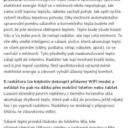
elektrické energie. Když se v místnosti nikdo nepohybuje, tak
sama sníží topnou teplotu. Jakmile zachytí pohyb, tak opět rychle
vytvoří skvělou tepelnou pohodu. Díky možnosti automatického
upravování poměru sálavého a konvekčního tepla budete mít
pocit, že jste doslova obklopeni teplem. Teplo bude všude kolem
Vás a Vy máte pocit, že netopí radiátor, ale topí celá místnost. To
vše díky umělé inteligenci a sálavé složce, která akumuluje teplo
ve všem pevném (stěny, podlaha, strop, nábytek, apod.), co se
nachází v místnosti. Tyto předměty pak naakumulované teplo
sálají zpět do interiéru. Radiátor tak topí mnohem kratší dobu,
než-li jiné topné systémy, čímž spotřebovává výrazně méně
elektrické energie a zároveň vytváří úžasný tepelný komfort.
K radiátoru lze kdykoliv dokoupit přídavný WIFI modul a
ovládat ho pak na dálku přes mobilní telefon nebo tablet
.
Luxusní skleněný povrch radiátoru z černého tvrzeného skla
akumuluje zbytkové teplo, které pak sálá do prostoru ještě nějaký
čas i po vypnutí radiátoru. Radiátory se dodávají s připojovací
šňůrou se zásuvkovou vidlicí.
Sálavé teplo proniká hluboko do lidského těla, kde
příznivě stimuluje látkovou výměnu a ozdravné procesy v těle.