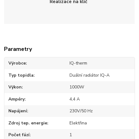
Realizace na klíč
Parametry
Výrobce
IQ-therm
Typ topidla
Duální radiátor IQ-A
Výkon
1000W
Ampéry
4,4 A
Napájení
230V/50 Hz
Zdroj tep. energie
Elektřina
Počet fází
1