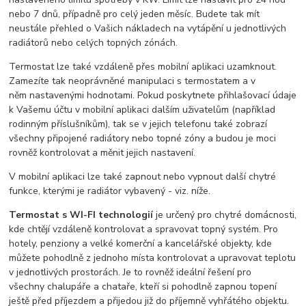
nebo 7 dnů, případně pro celý jeden měsíc. Budete tak mít
neustále přehled o Vašich nákladech na vytápění u jednotlivých
radiátorů nebo celých topných zónách.
Termostat lze také vzdáleně přes mobilní aplikaci uzamknout.
Zamezíte tak neoprávněné manipulaci s termostatem a v
něm nastavenými hodnotami. Pokud poskytnete přihlašovací údaje
k Vašemu účtu v mobilní aplikaci dalším uživatelům (například
rodinným příslušníkům), tak se v jejich telefonu také zobrazí
všechny připojené radiátory nebo topné zóny a budou je moci
rovněž kontrolovat a měnit jejich nastavení.
V mobilní aplikaci lze také zapnout nebo vypnout další chytré
funkce, kterými je radiátor vybavený - viz. níže.
Termostat s WI-FI technologií
je určený pro chytré domácnosti,
kde chtějí vzdáleně kontrolovat a spravovat topný systém. Pro
hotely, penziony a velké komerční a kancelářské objekty, kde
můžete pohodlně z jednoho místa kontrolovat a upravovat teplotu
v jednotlivých prostorách. Je to rovněž ideální řešení pro
všechny chalupáře a chataře, kteří si pohodlně zapnou topení
ještě před příjezdem a přijedou již do příjemně vyhřátého objektu.