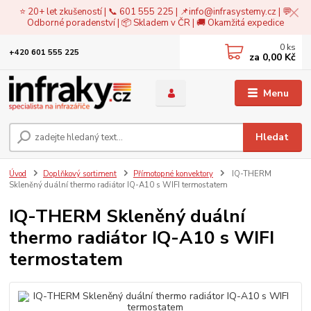
⭐ 20+ let zkušeností | 📞 601 555 225 | 📌
info@infrasystemy.cz
| 💬
Odborné poradenství | 📦 Skladem v ČR | 🚚 Okamžitá expedice
0
ks
+420 601 555 225
za
0,00 Kč
Menu
Hledat
Úvod
Doplňkový sortiment
Přímotopné konvektory
IQ-THERM
Skleněný duální thermo radiátor IQ-A10 s WIFI termostatem
IQ-THERM Skleněný duální
thermo radiátor IQ-A10 s WIFI
termostatem