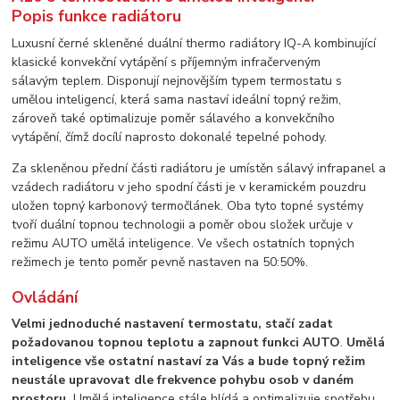
Popis funkce radiátoru
Luxusní černé skleněné duální thermo radiátory IQ-A kombinující
klasické konvekční vytápění s příjemným infračerveným
sálavým teplem. Disponují nejnovějším typem termostatu s
umělou inteligencí, která sama nastaví ideální topný režim,
zároveň také optimalizuje poměr sálavého a konvekčního
vytápění, čímž docílí naprosto dokonalé tepelné pohody.
Za skleněnou přední části radiátoru je umístěn sálavý infrapanel a
vzádech radiátoru v jeho spodní části je v keramickém pouzdru
uložen topný karbonový termočlánek. Oba tyto topné systémy
tvoří duální topnou technologii a poměr obou složek určuje v
režimu AUTO umělá inteligence. Ve všech ostatních topných
režimech je tento poměr pevně nastaven na 50:50%.
Ovládání
Velmi jednoduché nastavení termostatu, stačí zadat
požadovanou topnou teplotu a zapnout funkci AUTO
.
Umělá
inteligence vše ostatní nastaví za Vás a bude topný režim
neustále upravovat dle frekvence pohybu osob v daném
prostoru.
Umělá inteligence stále hlídá a optimalizuje spotřebu