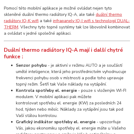
Pomocí této mobilní aplikace je možné ovládat nejen tyto
skleněné duální thermo radiátory IQ-A, ale také
duální thermo
radiátory IQ-K wifi
a také
infrapanely IQ-I wifi s technologií DUAL-
THERM
. Všechny tyto topné systémy tak lze libovolně kombinovat
a ovládat v jedné společné aplikaci.
Duální thermo radiátory IQ-A mají i další chytré
funkce :
Senzor pohybu
- je aktivní v režimu AUTO a je součástí
umělé inteligence, která jeho prostřednictvím vyhodnucuje
frekvenci pohybu osob v místnosti a podle toho upravuje
topný režim. Šetří tak Vaše náklady na vytápění.
Kontrola spotřeby el. energie
- pouze s vloženým WI-FI
modulem. V mobilní aplikaci pak můžete
kontrolovat spotřebu el. energie (KW) za posledních 24
hod, týden nebo měsíc. Náklady za vytápění jsou tak pod
Vaší stálou kontrolou.
Grafický indikátor spotřeby el. energie
- upozorňuje
Vás, jakou ekonomiku spotřeby el. energie máte u Vašeho