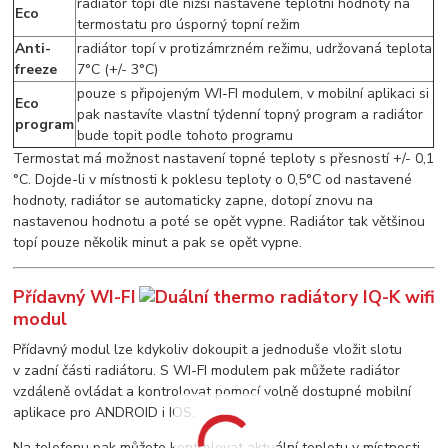
radiátor topí dle nižší nastavené teplotní hodnoty na
Eco
termostatu pro úsporný topní režim
Anti-
radiátor topí v protizámrzném režimu, udržovaná teplota
freeze
7°C (+/- 3°C)
pouze s připojeným WI-FI modulem, v mobilní aplikaci si
Eco
pak nastavíte vlastní týdenní topný program a radiátor
program
bude topit podle tohoto programu
Termostat má možnost nastavení topné teploty s přesností +/- 0,1
°C. Dojde-li v místnosti k poklesu teploty o 0,5°C od nastavené
hodnoty, radiátor se automaticky zapne, dotopí znovu na
nastavenou hodnotu a poté se opět vypne. Radiátor tak většinou
topí pouze několik minut a pak se opět vypne.
Přídavný WI-FI
modul
Přídavný modul lze kdykoliv dokoupit a jednoduše vložit slotu
v zadní části radiátoru. S WI-FI modulem pak můžete radiátor
vzdáleně ovládat a kontrolovat pomocí volně dostupné mobilní
aplikace pro ANDROID i IOS.
Na telefonu pak můžete kontrolovat aktuální teplotu v místnosti,