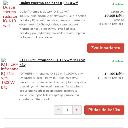
Duální thermo radiátor IQ-K10 wifi
skladem
cena od
Duální thermo radiátory IQ-K 10 wifi -
10 195 Kč
1000W (wifi modul je příplatkový) Duální thermo
/
ks
cena od
radiátory IQ-K wifi představují revoluční řešení v
8 426 Kč
bez DPH
oblasti elektrického vytápění, které posouvá
hranice pohodlí a efektivity. Tyto špičkové
radiátory jsou vybaveny pokročilou duální topnou
technologií, která dokon...
Zvolit variantu
IQTHERM infrapanel IQ-I 15 wifi 1500W,
skladem
bílý
IQTHERM infrapanel IQ-I 15 wifi 1500W, bílý
14 490 Kč
/
ks
Infrapanely Dual-Therm IQ-I wifi představují
11 975 Kč
bez DPH
zcela unikátní, maximálně úsporný topný systém
s velmi rychlým teplotním růstem. Velká přední
sálavá plocha šíří teplo do celého prostoru a
konvenční topné těleso zajišťuje přirozenou
cirkulaci ohřátého vzdu...
Přidat do košíku