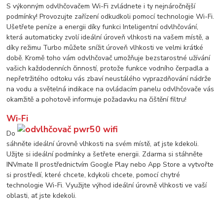
S výkonným odvlhčovačem Wi-Fi zvládnete i ty nejnáročnější
podmínky! Provozujte zařízení odkudkoli pomocí technologie Wi-Fi.
Ušetřete peníze a energii díky funkci Inteligentní odvlhčování,
která automaticky zvolí ideální úroveň vlhkosti na vašem místě, a
díky režimu Turbo můžete snížit úroveň vlhkosti ve velmi krátké
době. Kromě toho vám odvlhčovač umožňuje bezstarostné užívání
vašich každodenních činností, protože funkce vodního čerpadla a
nepřetržitého odtoku vás zbaví neustálého vyprazdňování nádrže
na vodu a světelná indikace na ovládacím panelu odvlhčovače vás
okamžitě a pohotově informuje požadavku na čištění filtru!
Wi-Fi
Do
sáhněte ideální úrovně vlhkosti na svém místě, ať jste kdekoli.
Užijte si ideální podmínky a šetřete energii. Zdarma si stáhněte
INVmate II prostřednictvím Google Play nebo App Store a vytvořte
si prostředí, které chcete, kdykoli chcete, pomocí chytré
technologie Wi-Fi. Využijte výhod ideální úrovně vlhkosti ve vaší
oblasti, ať jste kdekoli.