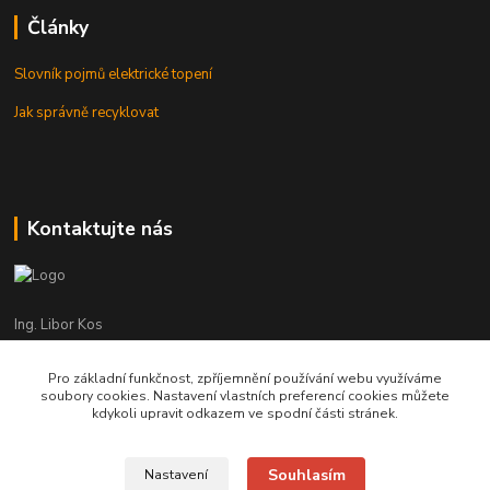
Články
Slovník pojmů elektrické topení
Jak správně recyklovat
Kontaktujte nás
Ing. Libor Kos
+420 601 555 225
(Po-Pá: 8-17:00 hod.)
Pro základní funkčnost, zpříjemnění používání webu využíváme
soubory cookies. Nastavení vlastních preferencí cookies můžete
info@infrasystemy.cz
kdykoli upravit odkazem ve spodní části stránek.
Souhlasím
Nastavení