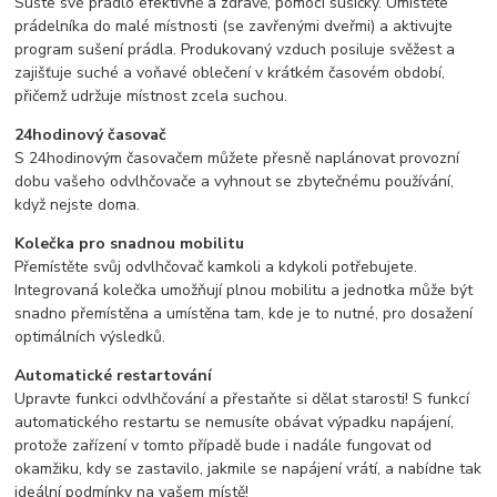
Sušte své prádlo efektivně a zdravě, pomocí sušičky. Umístěte
prádelníka do malé místnosti (se zavřenými dveřmi) a aktivujte
program sušení prádla. Produkovaný vzduch posiluje svěžest a
zajišťuje suché a voňavé oblečení v krátkém časovém období,
přičemž udržuje místnost zcela suchou.
24hodinový časovač
S 24hodinovým časovačem můžete přesně naplánovat provozní
dobu vašeho odvlhčovače a vyhnout se zbytečnému používání,
když nejste doma.
Kolečka pro snadnou mobilitu
Přemístěte svůj odvlhčovač kamkoli a kdykoli potřebujete.
Integrovaná kolečka umožňují plnou mobilitu a jednotka může být
snadno přemístěna a umístěna tam, kde je to nutné, pro dosažení
optimálních výsledků.
Automatické restartování
Upravte funkci odvlhčování a přestaňte si dělat starosti! S funkcí
automatického restartu se nemusíte obávat výpadku napájení,
protože zařízení v tomto případě bude i nadále fungovat od
okamžiku, kdy se zastavilo, jakmile se napájení vrátí, a nabídne tak
ideální podmínky na vašem místě!