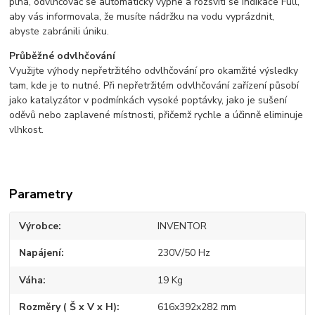
plná, odvlhčovač se automaticky vypne a rozsvítí se indikace Full,
aby vás informovala, že musíte nádržku na vodu vyprázdnit,
abyste zabránili úniku.
Průběžné odvlhčování
Využijte výhody nepřetržitého odvlhčování pro okamžité výsledky
tam, kde je to nutné. Při nepřetržitém odvlhčování zařízení působí
jako katalyzátor v podmínkách vysoké poptávky, jako je sušení
oděvů nebo zaplavené místnosti, přičemž rychle a účinně eliminuje
vlhkost.
Parametry
Výrobce
INVENTOR
Napájení
230V/50 Hz
Váha
19 Kg
Rozměry ( Š x V x H)
616x392x282 mm