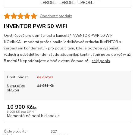
Ohodnotit produkt
INVENTOR PWR 50 WIFI
Odvlhčovač pro domácnost a kancelář INVENTOR PWR 50 WIFI
NOVINKA - moderní profesionální odvlhčovač vzduchu INVENTOR s
čerpadlem kondenzátu - pro použití tam, kde je potřeba vysoušet
vzduch a odvádět kondenzát do zásobníku, kontinuálně nebo do výšky až
5 metrů ! Nepotřebujete drahé externí čerpadlo!...
celý popis
Dostupnost
na dotaz
Cena před
11 931 Kč
slevou
10 900 Kč
/
ks
9 008 Kč
bez DPH
Momentálně není k dispozici
Číslo produktu:
327