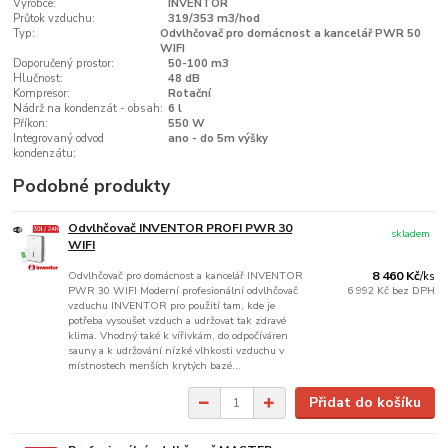
Výrobce:
INVENTOR
Průtok vzduchu:
319/353 m3/hod
Typ:
Odvlhčovač pro domácnost a kancelář PWR 50
WIFI
Doporučený prostor:
50-100 m3
Hlučnost:
48 dB
Kompresor:
Rotační
Nádrž na kondenzát - obsah:
6 l
Příkon:
550 W
Integrovaný odvod
ano - do 5m výšky
kondenzátu:
Podobné produkty
Odvlhčovač INVENTOR PROFI PWR 30
skladem
WIFI
Odvlhčovač pro domácnost a kancelář INVENTOR
8 460 Kč
/
ks
PWR 30 WIFI Moderní profesionální odvlhčovač
6 992 Kč
bez DPH
vzduchu INVENTOR pro použití tam, kde je
potřeba vysoušet vzduch a udržovat tak zdravé
klima. Vhodný také k vířivkám, do odpočíváren
sauny a k udržování nízké vlhkosti vzduchu v
místnostech menších krytých bazé...
Přidat do košíku