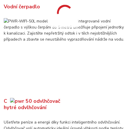
Vodní čerpadlo
Integrované vodní
čerpadlo s výškou čerpání do 5 metrů umožňuje připojení jednotky
k kanalizaci. Zajistěte nepřetržitý odtok i v těch nejobtížnějších
případech a zbavte se neustálého vyprazdňování nádrže na vodu.
C
hytré odvlhčování
Ušetřete peníze a energii díky funkci inteligentního odvlhčování.
Odvlhčovač volí automaticky ideální úrovně vlhkosti podle teploty