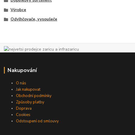
Doplňkový sortiment
Výrobce
Odvlhčovače, vysoušeče
Nakupování
O nás
Jak nakupovat
Obchodní podmínky
Způsoby platby
Doprava
Cookies
Odstoupení od smlouvy