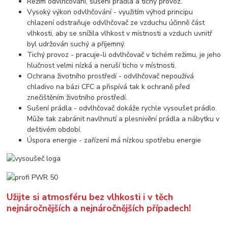
Režim odvlhčování, sušení prádla a tichý provoz.
Vysoký výkon odvlhčování - využitím výhod principu
chlazení odstraňuje odvlhčovač ze vzduchu účinně část
vlhkosti, aby se snížila vlhkost v místnosti a vzduch uvnitř
byl udržován suchý a příjemný.
Tichý provoz - pracuje-li odvlhčovač v tichém režimu, je jeho
hlučnost velmi nízká a neruší ticho v místnosti.
Ochrana životního prostředí - odvlhčovač nepoužívá
chladivo na bázi CFC a přispívá tak k ochraně před
znečištěním životního prostředí.
Sušení prádla - odvlhčovač dokáže rychle vysoušet prádlo.
Může tak zabránit navlhnutí a plesnivění prádla a nábytku v
deštivém období.
Úspora energie - zařízení má nízkou spotřebu energie
Užijte si atmosféru bez vlhkosti i v těch
nejnáročnějších a nejnáročnějších případech!