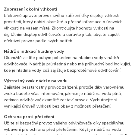
Zobrazení okolní vlhkosti
Efektivně upravte provoz svého zařízení díky displeji vlhkosti
prostředí, který nabízí okamžité a přesné informace o úrovních
vlhkosti na vašem místě. Zkontrolujte hodnotu vlhkosti na
digitálním displeji odvlhčovače a upravte ji tak, abyste zajistili
efektivní provoz podle svých potřeb.
Nádrž s indikací hladiny vody
Okamžitě zjistíte pouhým pohledem na hladinu vody v nádrži
odvlhčovače. Nádrž je průhledná nebo má průhledný bod indikující,
kde je hladina vody, což zajišťuje bezproblémové odvlhčování.
Výstražný zvuk nádrže na vodu
Zajistěte bezstarostný provoz zařízení, protože díky varovnému
zvuku budete včas informováni, jakmile je nádrž na vodu plná,
zatímco odvlhčovač okamžitě zastaví provoz. Vychutnejte si
vynikající úroveň vlhkosti bez obav z možnosti přetečení.
Ochrana proti přetečení
Užijte si bezpečný provoz vašeho odvlhčovače díky speciálnímu
vybavení pro ochranu před přetečením. Když je nádrž na vodu