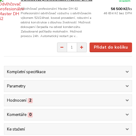
skladem
Odvlhčovač profesionální Master DH 62
56 500 Kč
/
ks
Profesionální odvlhčovač vzduchu s odvlhčovacím
46 694 Kč
bez DPH
výkonem 52l/24hod, kovové provedení, robustní a
odolná konstrukce s dlouhou životností. Možnost
dokoupení čerpadla na odvod kondenzátu.
Zabudované počítadlo motohodin. Možnost
provozu 24h. Automatický restart po v...
Přidat do košíku
Kompletní specifikace
Parametry
Hodnocení
2
Komentáře
0
Ke stažení