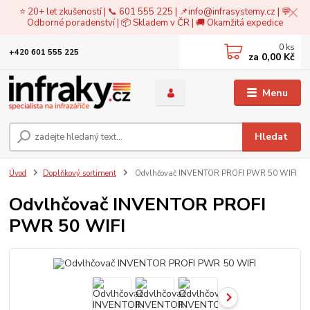
⭐ 20+ let zkušeností | 📞 601 555 225 | 📌
info@infrasystemy.cz
| 💬
Odborné poradenství | 📦 Skladem v ČR | 🚚 Okamžitá expedice
0
ks
+420 601 555 225
za
0,00 Kč
Menu
Hledat
Úvod
Doplňkový sortiment
Odvlhčovač INVENTOR PROFI PWR 50 WIFI
Odvlhčovač INVENTOR PROFI
PWR 50 WIFI