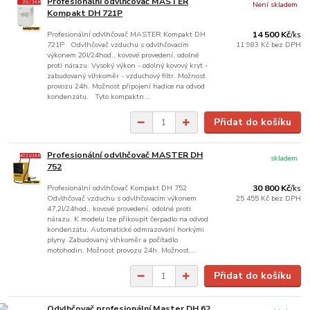
Profesionální odvlhčovač MASTER
Není skladem
Kompakt DH 721P
Profesionální odvlhčovač MASTER Kompakt DH
14 500 Kč
/
ks
721P Odvlhčovač vzduchu s odvlhčovacím
11 983 Kč
bez DPH
výkonem 20l/24hod., kovové provedení, odolné
proti nárazu. Vysoký výkon - odolný kovový kryt -
zabudovaný vlhkoměr - vzduchový filtr. Možnost
provozu 24h. Možnost připojení hadice na odvod
kondenzátu. Tyto kompaktn...
Přidat do košíku
Profesionální odvlhčovač MASTER DH
skladem
752
Profesionální odvlhčovač Kompakt DH 752
30 800 Kč
/
ks
Odvlhčovač vzduchu s odvlhčovacím výkonem
25 455 Kč
bez DPH
47,2l/24hod., kovové provedení, odolné proti
nárazu. K modelu lze přikoupit čerpadlo na odvod
kondenzátu. Automatické odmrazování horkými
plyny. Zabudovaný vlhkoměr a počítadlo
motohodin. Možnost provozu 24h. Možnost...
Přidat do košíku
Odvlhčovač profesionální Master DH 62