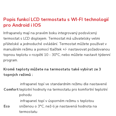
Popis funkcí LCD termostatu s WI-FI technologií
pro Android i IOS
Infrapanely mají na pravém boku integrovaný podsvícený
termostat s LCD displejem. Termostat má uživatelsky velmi
přátelské a jednoduché ovládání. Termostat můžete používat v
manuálním režimu a pomocí tlačítek +/- nastavovat požadovanou
topnou teplotu v rozpětí 10 - 30°C, nebo můžete nastavit týdenní
program.
Kromě teploty můžete na termostatu také vybírat ze 3
topných režimů :
infrapanel topí ve standardním režimu dle nastavené
Comfort
teplotní hodnoty na termostatu pro komfortní teplotní
pohodu
infrapanel topí v úsporném režimu s teplotou
Eco
sníženou o 3°C, než-li je nastavená hodnota na
termostatu