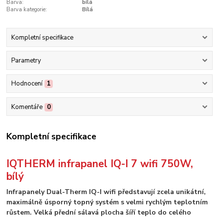
Barva:
bílá
Barva kategorie:
Bílá
Kompletní specifikace
Parametry
Hodnocení
1
Komentáře
0
Kompletní specifikace
IQTHERM infrapanel IQ-I 7 wifi 750W,
bílý
Infrapanely Dual-Therm IQ-I wifi představují zcela unikátní,
maximálně úsporný topný systém s velmi rychlým teplotním
růstem. Velká přední sálavá plocha šíří teplo do celého