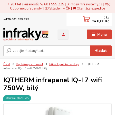
⭐ 20+ let zkušeností | 📞 601 555 225 | 📌
info@infrasystemy.cz
| 💬
Odborné poradenství | 📦 Skladem v ČR | 🚚 Okamžitá expedice
0
ks
+420 601 555 225
za
0,00 Kč
Menu
Hledat
Úvod
Doplňkový sortiment
Přímotopné konvektory
IQTHERM
infrapanel IQ-I 7 wifi 750W, bílý
IQTHERM infrapanel IQ-I 7 wifi
750W, bílý
Doprava ZDARMA