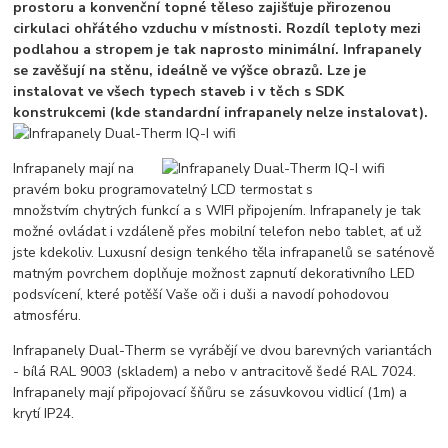
prostoru a konvenční topné těleso zajišťuje přirozenou
cirkulaci ohřátého vzduchu v místnosti. Rozdíl teploty mezi
podlahou a stropem je tak naprosto minimální. Infrapanely
se zavěšují na stěnu, ideálně ve výšce obrazů. Lze je
instalovat ve všech typech staveb i v těch s SDK
konstrukcemi (kde standardní infrapanely nelze instalovat).
Infrapanely mají na
pravém boku programovatelný LCD termostat s
množstvím chytrých funkcí a s WIFI připojením. Infrapanely je tak
možné ovládat i vzdáleně přes mobilní telefon nebo tablet, ať už
jste kdekoliv. Luxusní design tenkého těla infrapanelů se saténově
matným povrchem doplňuje možnost zapnutí dekorativního LED
podsvícení, které potěší Vaše oči i duši a navodí pohodovou
atmosféru.
Infrapanely Dual-Therm se vyrábějí ve dvou barevných variantách
- bílá RAL 9003 (skladem) a nebo v antracitově šedé RAL 7024.
Infrapanely mají připojovací šňůru se zásuvkovou vidlicí (1m) a
krytí IP24.