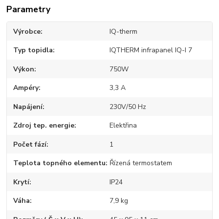
Parametry
Výrobce
IQ-therm
Typ topidla
IQTHERM infrapanel IQ-I 7
Výkon
750W
Ampéry
3,3 A
Napájení
230V/50 Hz
Zdroj tep. energie
Elektřina
Počet fází
1
Teplota topného elementu
Řízená termostatem
Krytí
IP24
Váha
7,9 kg