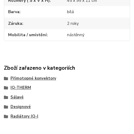
Rozměry ( Š x V x H)
45 x 95 x 11 cm
Barva
bílá
Záruka
2 roky
Mobilita / umístění
nástěnný
Zboží zařazeno v kategoriích
Přímotopné konvektory
IQ-THERM
Sálavé
Designové
Radiátory IQ-I