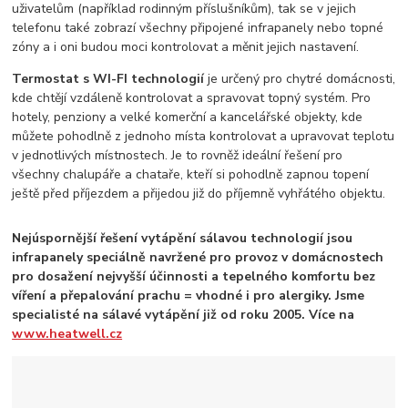
uživatelům (například rodinným příslušníkům), tak se v jejich
telefonu také zobrazí všechny připojené infrapanely nebo topné
zóny a i oni budou moci kontrolovat a měnit jejich nastavení.
Termostat s WI-FI technologií
je určený pro chytré domácnosti,
kde chtějí vzdáleně kontrolovat a spravovat topný systém. Pro
hotely, penziony a velké komerční a kancelářské objekty, kde
můžete pohodlně z jednoho místa kontrolovat a upravovat teplotu
v jednotlivých místnostech. Je to rovněž ideální řešení pro
všechny chalupáře a chataře, kteří si pohodlně zapnou topení
ještě před příjezdem a přijedou již do příjemně vyhřátého objektu.
Nejúspornější řešení vytápění sálavou technologií jsou
infrapanely speciálně navržené pro provoz v domácnostech
pro dosažení nejvyšší účinnosti a tepelného komfortu bez
víření a přepalování prachu = vhodné i pro alergiky. Jsme
specialisté na sálavé vytápění již od roku 2005. Více na
www.heatwell.cz