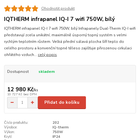
Ohodnotit produkt
IQTHERM infrapanel IQ-I 7 wifi 750W, bílý
IQTHERM infrapanel IQ-I 7 wifi 750W, bílý Infrapanely Dual-Therm IQ-I wifi
představují zcela unikátní, maximálně úsporný topný systém s velmi
rychlým teplotním růstem. Velká přední sálavá plocha šíří teplo do
celého prostoru a konvenční topné těleso zajišťuje přirozenou cirkulaci
ohřátého vzduch...
celý popis
Dostupnost
skladem
12 980 Kč
/
ks
10 727 Kč
bez DPH
Přidat do košíku
Číslo produktu:
202
Výrobce:
IQ-therm
Výkon:
750W
Krytí:
IP24