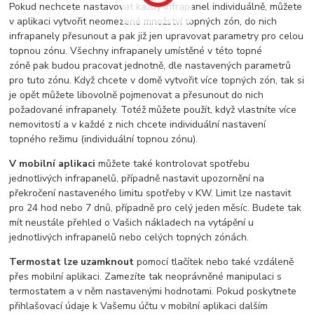
Pokud nechcete nastavovat každý infrapanel individuálně, můžete
v aplikaci vytvořit neomezené množství topných zón, do nich
infrapanely přesunout a pak již jen upravovat parametry pro celou
topnou zónu. Všechny infrapanely umístěné v této topné
zóně pak budou pracovat jednotně, dle nastavených parametrů
pro tuto zónu. Když chcete v domě vytvořit více topných zón, tak si
je opět můžete libovolně pojmenovat a přesunout do nich
požadované infrapanely. Totéž můžete použít, když vlastníte více
nemovitostí a v každé z nich chcete individuální nastavení
topného režimu (individuální topnou zónu).
V mobilní aplikaci
můžete také kontrolovat spotřebu
jednotlivých infrapanelů, případně nastavit upozornění na
překročení nastaveného limitu spotřeby v KW. Limit lze nastavit
pro 24 hod nebo 7 dnů, případně pro celý jeden měsíc. Budete tak
mít neustále přehled o Vašich nákladech na vytápění u
jednotlivých infrapanelů nebo celých topných zónách.
Termostat lze uzamknout
pomocí tlačítek nebo také vzdáleně
přes mobilní aplikaci. Zamezíte tak neoprávněné manipulaci s
termostatem a v něm nastavenými hodnotami. Pokud poskytnete
přihlašovací údaje k Vašemu účtu v mobilní aplikaci dalším