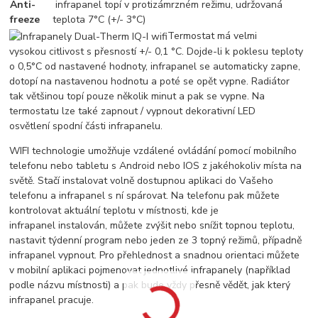
Anti-
infrapanel topí v protizámrzném režimu, udržovaná
freeze
teplota 7°C (+/- 3°C)
Termostat má velmi
vysokou citlivost s přesností +/- 0,1 °C. Dojde-li k poklesu teploty
o 0,5°C od nastavené hodnoty, infrapanel se automaticky zapne,
dotopí na nastavenou hodnotu a poté se opět vypne. Radiátor
tak většinou topí pouze několik minut a pak se vypne. Na
termostatu lze také zapnout / vypnout dekorativní LED
osvětlení spodní části infrapanelu.
WIFI technologie umožňuje vzdálené ovládání pomocí mobilního
telefonu nebo tabletu s Android nebo IOS z jakéhokoliv místa na
světě. Stačí instalovat volně dostupnou aplikaci do Vašeho
telefonu a infrapanel s ní spárovat. Na telefonu pak můžete
kontrolovat aktuální teplotu v místnosti, kde je
infrapanel instalován, můžete zvýšit nebo snížit topnou teplotu,
nastavit týdenní program nebo jeden ze 3 topný režimů, případně
infrapanel vypnout. Pro přehlednost a snadnou orientaci můžete
v mobilní aplikaci pojmenovat jednotlivé infrapanely (například
podle názvu místnosti) a pak bude vždy přesně vědět, jak který
infrapanel pracuje.