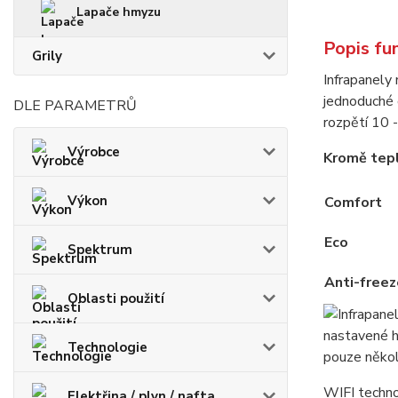
Lapače hmyzu
Popis fu
Grily
Infrapanely
jednoduché 
DLE PARAMETRŮ
rozpětí 10 
Výrobce
Kromě tepl
Výkon
Comfort
Eco
Spektrum
Anti-freez
Oblasti použití
nastavené h
Technologie
pouze někol
WIFI techno
Elektřina / plyn / nafta