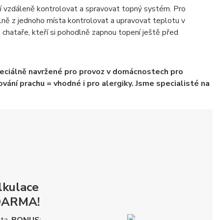
jí vzdáleně kontrolovat a spravovat topný systém. Pro
lně z jednoho místa kontrolovat a upravovat teplotu v
a chataře, kteří si pohodlně zapnou topení ještě před
speciálně navržené pro provoz v domácnostech pro
vání prachu = vhodné i pro alergiky. Jsme specialisté na
lkulace
DARMA!