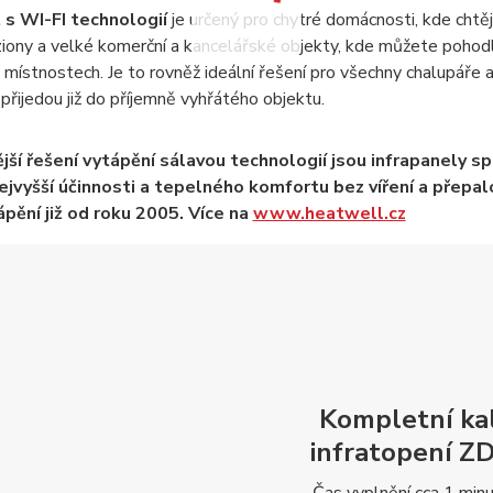
s WI-FI technologií
je určený pro chytré domácnosti, kde chtě
ziony a velké komerční a kancelářské objekty, kde můžete pohod
 místnostech. Je to rovněž ideální řešení pro všechny chalupáře 
přijedou již do příjemně vyhřátého objektu.
jší řešení vytápění sálavou technologií jsou infrapanely 
jvyšší účinnosti a tepelného komfortu bez víření a přepalo
pění již od roku 2005. Více na
www.heatwell.cz
Kompletní ka
infratopení
Z