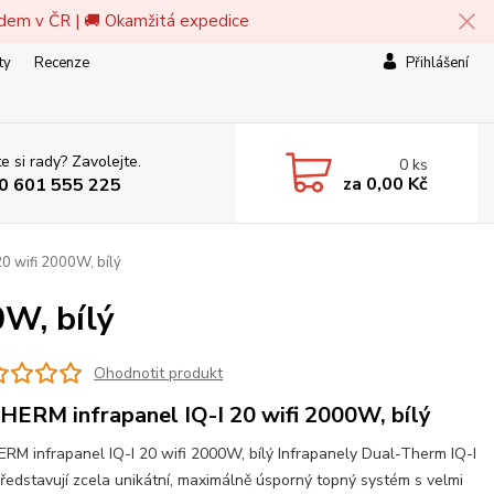
adem v ČR | 🚚 Okamžitá expedice
ty
Recenze
Přihlášení
e si rady? Zavolejte.
0
ks
za
0,00 Kč
0 601 555 225
0 wifi 2000W, bílý
W, bílý
Ohodnotit produkt
HERM infrapanel IQ-I 20 wifi 2000W, bílý
RM infrapanel IQ-I 20 wifi 2000W, bílý Infrapanely Dual-Therm IQ-I
představují zcela unikátní, maximálně úsporný topný systém s velmi