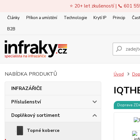
⭐ 20+ let zkušeností | 📞 601 55
Články
Příkon a umístění
Technologie
Krytí IP
Princip
Čast
B2B
NABÍDKA PRODUKTŮ
Úvod
Dop
IQTHE
INFRAZÁŘIČE
Příslušenství
Doprava Z
Doplňkový sortiment
Topné koberce