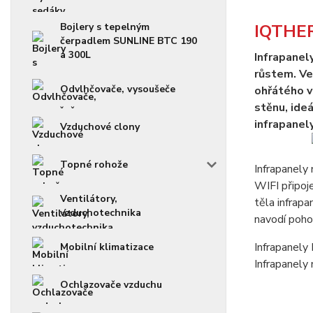
Bojlery s tepelným
IQTHERM
čerpadlem SUNLINE BTC 190
a 300L
Infrapanel
růstem. Vel
Odvlhčovače, vysoušeče
ohřátého v
stěnu, ide
infrapanely
Vzduchové clony
Topné rohože
Infrapanely
WIFI připoje
Ventilátory,
těla infrap
vzduchotechnika
navodí poho
Infrapanely
Mobilní klimatizace
Infrapanely 
Ochlazovače vzduchu