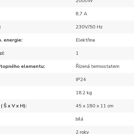
2000W
8,7 A
230V/50 Hz
p. energie
Elektřina
zí
1
 topného elementu
Řízená termostatem
IP24
18,2 kg
( Š x V x H)
45 x 180 x 11 cm
bílá
2 roky