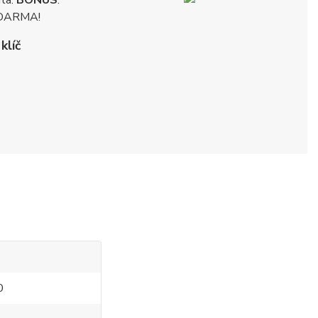
uta.
BONUS
:
DARMA!
klíč
0