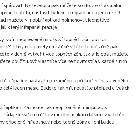
 ní spárovat. Na telefonu pak můžete kontrolovat aktuální
 topnou teplotu, nastavit týdenní program nebo jeden ze 3
aci můžete v mobilní aplikaci pojmenovat jednotlivé
ak který infrapanel pracuje.
 vytvořit neomezené množství topných zón, do nich
ónu. Všechny infrapanely umístěné v této topné zóně pak
ete v domě vytvořit více topných zón, tak si je opět můžete
te použít, když vlastníte více nemovitostí a v každé z nich
elů, případně nastavit upozornění na překročení nastaveného
o celý jeden měsíc. Budete tak mít neustále přehled o Vašich
.
ní aplikaci. Zamezíte tak neoprávněné manipulaci s
 údaje k Vašemu účtu v mobilní aplikaci dalším uživatelům
hny připojené infrapanely nebo topné zóny a i oni budou