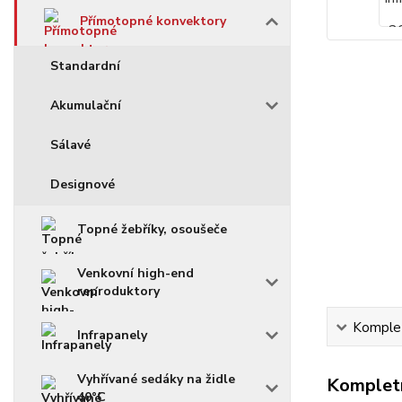
Přímotopné konvektory
Standardní
Akumulační
Sálavé
Designové
Topné žebříky, osoušeče
Venkovní high-end
reproduktory
Komplet
Infrapanely
Vyhřívané sedáky na židle
Kompletn
40°C