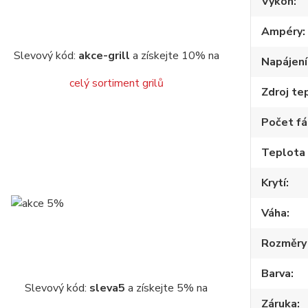
Výkon
Ampéry
Slevový kód:
akce-grill
a získejte 10% na
Napájení
celý sortiment grilů
Zdroj te
Počet fá
Teplota
Krytí
Váha
Rozměry 
Barva
Slevový kód:
sleva5
a získejte 5% na
Záruka