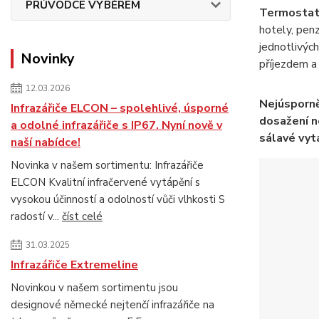
PRŮVODCE VÝBĚREM
Termostat 
hotely, pen
jednotlivých
Novinky
příjezdem a 
12.03.2026
Nejúsporně
Infrazářiče ELCON – spolehlivé, úsporné
dosažení ne
a odolné infrazářiče s IP67. Nyní nově v
sálavé vytá
naší nabídce!
Novinka v našem sortimentu: Infrazářiče
ELCON Kvalitní infračervené vytápění s
vysokou účinností a odolností vůči vlhkosti S
radostí v...
číst celé
31.03.2025
Infrazářiče Extremeline
Novinkou v našem sortimentu jsou
designové německé nejtenčí infrazářiče na