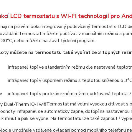
nkcí LCD termostatu s WI-FI technologií pro And
 mají na pravém boku integrovaný podsvícený termostat s LCD di
ovládání. Termostat můžete používat v manuálním režimu a pomo
- 30°C, nebo můžete nastavit týdenní program.
oty můžete na termostatu také vybírat ze 3 topných režim
infrapanel topí ve standardním režimu dle nastavené teplot
infrapanel topí v úsporném režimu s teplotou sníženou o 3°C
e
infrapanel topí v protizámrzném režimu, udržovaná teplota 7
Termostat má velmi vysokou citlivost s př
odnoty, infrapanel se automaticky zapne, dotopí na nastavenou 
ik minut a pak se vypne. Na termostatu lze také zapnout / vypno
logie umožňuje vzdálené ovládání pomocí mobilního telefonu neb