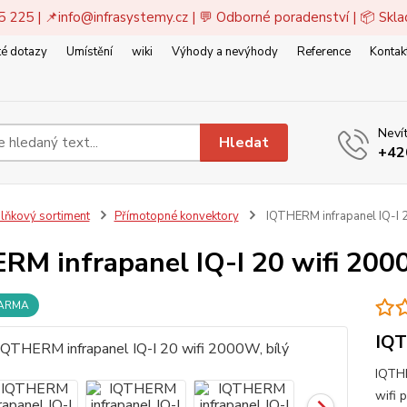
5 225 | 📌
info@infrasystemy.cz
| 💬 Odborné poradenství | 📦 Skl
é dotazy
Umístění
wiki
Výhody a nevýhody
Reference
Kontak
Nevít
Hledat
+42
lňkový sortiment
Přímotopné konvektory
IQTHERM infrapanel IQ-I 2
RM infrapanel IQ-I 20 wifi 2000
DARMA
IQT
IQTHE
wifi 