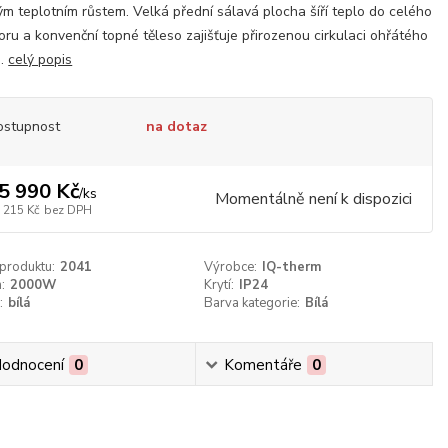
ým teplotním růstem. Velká přední sálavá plocha šíří teplo do celého
oru a konvenční topné těleso zajišťuje přirozenou cirkulaci ohřátého
..
celý popis
ostupnost
na dotaz
5 990 Kč
/
ks
Momentálně není k dispozici
 215 Kč
bez DPH
 produktu:
2041
Výrobce:
IQ-therm
:
2000W
Krytí:
IP24
:
bílá
Barva kategorie:
Bílá
odnocení
0
Komentáře
0