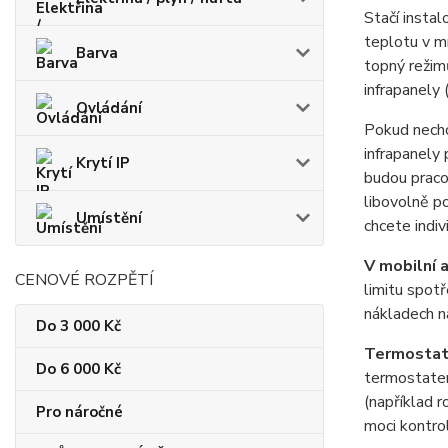
Stačí insta
teplotu v mí
Barva
topný režim
infrapanely 
Ovládání
Pokud nechc
infrapanely
Krytí IP
budou praco
libovolně p
Umístění
chcete indiv
V mobilní a
CENOVÉ ROZPĚTÍ
limitu spot
nákladech n
Do 3 000 Kč
Termostat
Do 6 000 Kč
termostatem
(například r
Pro náročné
moci kontrol