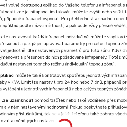
lovat volně dostupnou aplikaci do Vašeho telefonu a infrapanel s
stnosti, kde je infrapanel instalován, můžete zvýšit nebo snížit
ů, případně infrapanel vypnout. Pro přehlednost a snadnou orient
(například podle názvu místnosti) a pak bude vždy přesně vědět, j
ete nastavovat každý infrapanel individuálně, můžete v aplikaci
 přesunout a pak již jen upravovat parametry pro celou topnou z
vat jednotně, dle nastavených parametrů pro tuto zónu. Když chc
ojmenovat a přesunout do nich požadované infrapanely. Totéž může
iduální nastavení topného režimu (individuální topnou zónu).
plikaci
můžete také kontrolovat spotřebu jednotlivých infrapan
řeby v KW. Limit lze nastavit pro 24 hod nebo 7 dnů, případně pr
a vytápění u jednotlivých infrapanelů nebo celých topných zónách
 lze uzamknout
pomocí tlačítek nebo také vzdáleně přes mobil
 a v něm nastavenými hodnotami. Pokud poskytnete přihlašovací
odinným příslušníkům), tak se v jejich telefonu také zobrazí všec
ovat a měnit jejich nastavení.