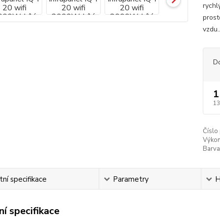
rychl
prost
vzdu.
D
1
13
Číslo
Výkon
Barva
ní specifikace
Parametry
H
í specifikace