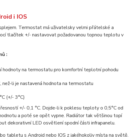
roid i IOS
splejem. Termostat má uživatelsky velmi přátelské a
cí tlačítek +/- nastavovat požadovanou topnou teplotu v
ů :
ní hodnoty na termostatu pro komfortní teplotní pohodu
, než-li je nastavená hodnota na termostatu
°C (+/- 3°C)
esností +/- 0,1 °C. Dojde-li k poklesu teploty o 0,5°C od
hodnotu a poté se opět vypne. Radiátor tak většinou topí
ut dekorativní LED osvětlení spodní části infrapanelu.
o tabletu s Android nebo IOS z jakéhokoliv místa na světě.