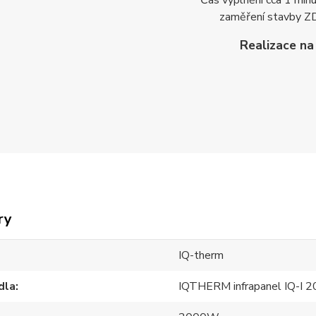
Čas vyplnění cca 1 min
zaměření stavby
Z
Realizace na 
ry
IQ-therm
dla
IQTHERM infrapanel IQ-I 2