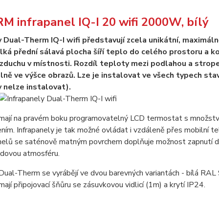
 infrapanel IQ-I 20 wifi 2000W, bílý
y Dual-Therm IQ-I wifi představují zcela unikátní, maximá
ká přední sálavá plocha šíří teplo do celého prostoru a ko
zduchu v místnosti. Rozdíl teploty mezi podlahou a stropem
álně ve výšce obrazů. Lze je instalovat ve všech typech st
 nelze instalovat).
 mají na pravém boku programovatelný LCD termostat s množstvím
ním. Infrapanely je tak možné ovládat i vzdáleně přes mobilní te
anelů se saténově matným povrchem doplňuje možnost zapnutí dek
dovou atmosféru.
 Dual-Therm se vyrábějí ve dvou barevných variantách - bílá R
mají připojovací šňůru se zásuvkovou vidlicí (1m) a krytí IP24.