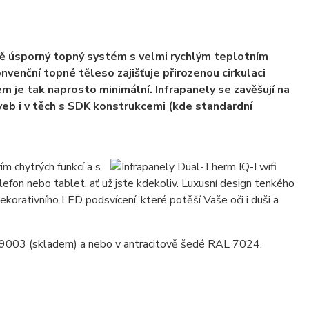
lně úsporný topný systém s velmi rychlým teplotním
nvenční topné těleso zajišťuje přirozenou cirkulaci
 je tak naprosto minimální. Infrapanely se zavěšují na
aveb i v těch s SDK konstrukcemi (kde standardní
 chytrých funkcí a s
lefon nebo tablet, ať už jste kdekoliv. Luxusní design tenkého
orativního LED podsvícení, které potěší Vaše oči i duši a
AL 9003 (skladem) a nebo v antracitově šedé RAL 7024.