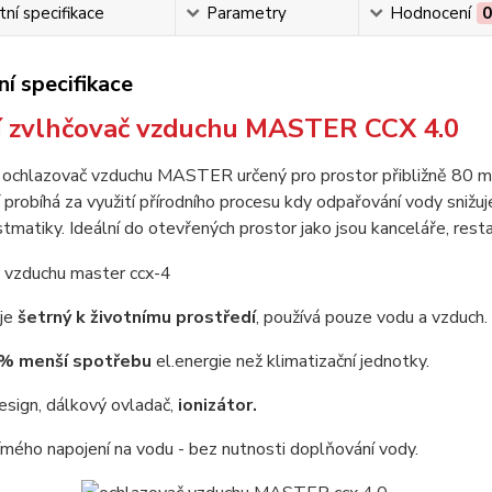
ní specifikace
Parametry
Hodnocení
í specifikace
í zvlhčovač vzduchu MASTER CCX 4.0
 ochlazovač vzduchu MASTER určený pro prostor přibližně 80 m2. 
probíhá za využití přírodního procesu kdy odpařování vody snižuj
stmatiky. Ideální do otevřených prostor jako jsou kanceláře, resta
 je
šetrný k životnímu prostředí
, používá pouze vodu a vzduch.
0% menší spotřebu
el.energie než klimatizační jednotky.
esign, dálkový ovladač,
ionizátor.
mého napojení na vodu - bez nutnosti doplňování vody.