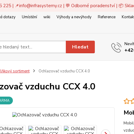
5 225 | 📌
info@infrasystemy.cz
| 💬 Odborné poradenství | 📦 Skl
é dotazy
Umístění
wiki
Výhody a nevýhody
Reference
Kontak
Nevít
Hledat
+42
lňkový sortiment
Ochlazovač vzduchu CCX 4.0
zovač vzduchu CCX 4.0
DARMA
Mob
Mobil
vzduc