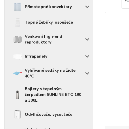
Přímotopné konvektory
Topné žebříky, osoušeče
Venkovní high-end
reproduktory
Infrapanely
Vyhřívané sedáky na židle
40°C
Bojlery s tepelným
čerpadlem SUNLINE BTC 190
a 300L
Odvlhčovače, vysoušeče