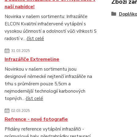
Zboží za
naší nabídce!
Doplňko
Novinka v našem sortimentu: Infrazářiče
ELCON Kvalitní infračervené vytápění s
vysokou účinností a odolností vůči vlhkosti S
radostí v...
číst celé
31.03.2025
Infrazářiče Extremeline
Novinkou v našem sortimentu jsou
designové německé nejtenčí infrazářiče na
trhu s průměrem pouze 5,5cm a
nejmodernější technologií karbonových
topných...
číst celé
02.03.2025
Refrence - nové fotografie
Přidány reference vytápění infrazářiči -
průmyslové haly, předzahrádky restaurací,