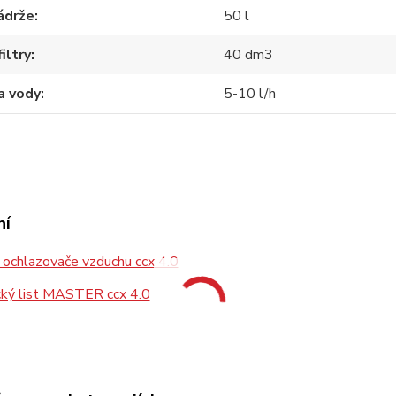
ádrže
50 l
filtry
40 dm3
a vody
5-10 l/h
ní
ochlazovače vzduchu ccx 4.0
ký list MASTER ccx 4.0