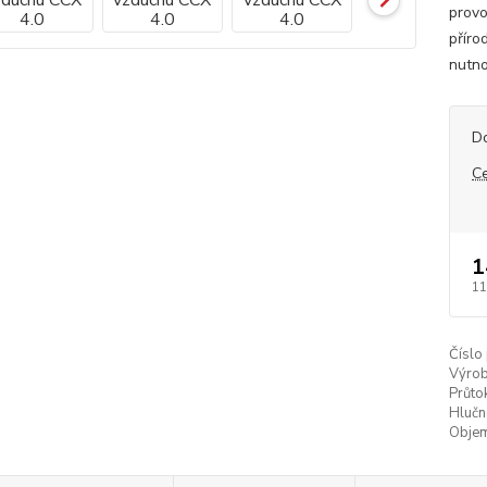
provo
příro
nutno
D
C
1
11
Číslo
Výrob
Průto
Hlučn
Objem