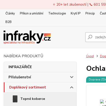
⭐ 20+ let zkušeností | 📞 601 55
Články
Příkon a umístění
Technologie
Krytí IP
Princip
Čast
B2B
NABÍDKA PRODUKTŮ
Úvod
Dop
Ochla
INFRAZÁŘIČE
Příslušenství
Doprava Z
Doplňkový sortiment
Topné koberce