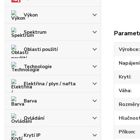
Výkon
Spektrum
Paramet
Výrobce
Oblasti použití
Napájení
Technologie
Krytí
Elektřina / plyn / nafta
Váha
Barva
Rozměry 
Hlučnos
Ovládání
Příkon
Krytí IP