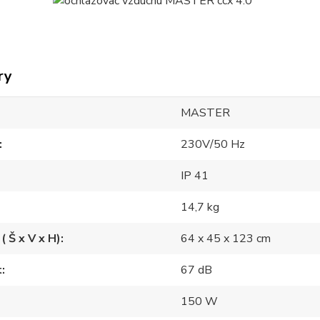
ry
MASTER
230V/50 Hz
IP 41
14,7 kg
( Š x V x H)
64 x 45 x 123 cm
t
67 dB
150 W