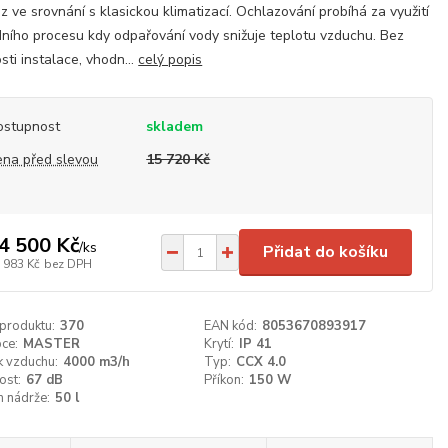
z ve srovnání s klasickou klimatizací. Ochlazování probíhá za využití
dního procesu kdy odpařování vody snižuje teplotu vzduchu. Bez
sti instalace, vhodn...
celý popis
ostupnost
skladem
ena před slevou
15 720 Kč
4 500 Kč
/
ks
Přidat do košíku
 983 Kč
bez DPH
 produktu:
370
EAN kód:
8053670893917
ce:
MASTER
Krytí:
IP 41
k vzduchu:
4000 m3/h
Typ:
CCX 4.0
ost:
67 dB
Příkon:
150 W
 nádrže:
50 l