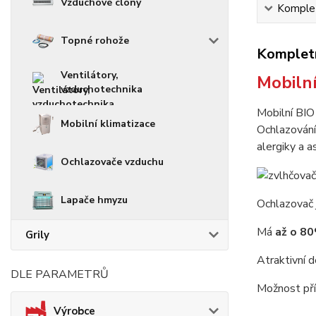
Vzduchové clony
Komplet
Topné rohože
Kompletn
Ventilátory,
Mobiln
vzduchotechnika
Mobilní BIO
Mobilní klimatizace
Ochlazování 
alergiky a a
Ochlazovače vzduchu
Lapače hmyzu
Ochlazovač
Má
až o 8
Grily
Atraktivní d
DLE PARAMETRŮ
Možnost pří
Výrobce