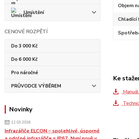
Objem n
Umístění
Chladící 
CENOVÉ ROZPĚTÍ
Spotřeb
Do 3 000 Kč
Do 6 000 Kč
Pro náročné
Ke staže
PRŮVODCE VÝBĚREM
Manuál 
Technic
Novinky
12.03.2026
Infrazářiče ELCON – spolehlivé, úsporné
a odolné infrazářiče s IP67. Nyní nově v