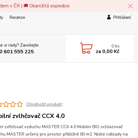
adem v ČR | 🚚 Okamžitá expedice
ty
Recenze
Přihlášení
e si rady? Zavolejte.
0
ks
za
0,00 Kč
0 601 555 225
Ohodnotit produkt
ilní zvlhčovač CCX 4.0
ní zvlhčovač vzduchu MASTER CCX 4.0 Mobilní BIO ochlazovač
hu MASTER určený pro prostor přibližně 80 m2. Nízké náklady na