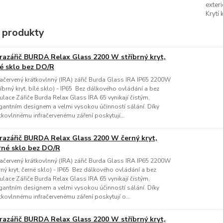
exteri
Krytí 
 produkty
frazářič BURDA Relax Glass 2200 W stříbrný kryt,
lé sklo bez DO/R
račervený krátkovlnný (IRA) zářič Burda Glass IRA IP65 2200W
říbrný kryt, bílé sklo) - IP65 Bez dálkového ovládání a bez
ulace Zářiče Burda Relax Glass IRA 65 vynikají čistým,
gantním designem a velmi vysokou účinností sálání. Díky
tkovlnnému infračervenému záření poskytují...
frazářič BURDA Relax Glass 2200 W černý kryt,
rné sklo bez DO/R
račervený krátkovlnný (IRA) zářič Burda Glass IRA IP65 2200W
rný kryt, černé sklo) - IP65 Bez dálkového ovládání a bez
ulace Zářiče Burda Relax Glass IRA 65 vynikají čistým,
gantním designem a velmi vysokou účinností sálání. Díky
tkovlnnému infračervenému záření poskytují o...
frazářič BURDA Relax Glass 2200 W stříbrný kryt,