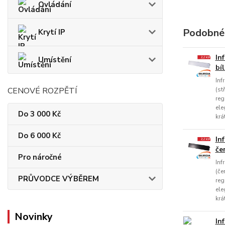
Ovládání
Podobné
Krytí IP
In
Umístění
bí
Inf
CENOVÉ ROZPĚTÍ
(st
reg
ele
Do 3 000 Kč
krá
Do 6 000 Kč
In
če
Pro náročné
Inf
(če
PRŮVODCE VÝBĚREM
reg
ele
krá
Novinky
In