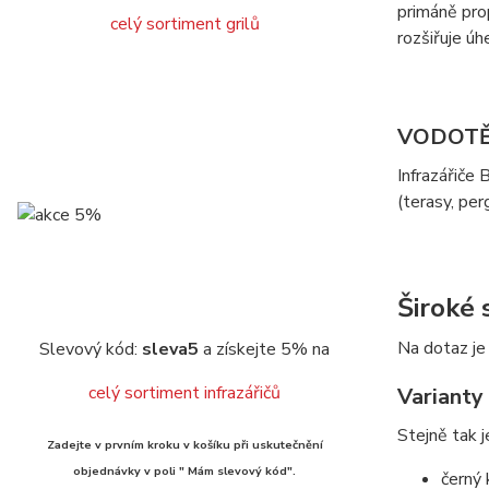
primáně prop
celý sortiment grilů
rozšiřuje úh
VODOTĚ
Infrazářiče
(terasy, per
Široké
Na dotaz je
Slevový kód:
sleva5
a získejte 5% na
celý sortiment infrazářičů
Varianty
Stejně tak 
Zadejte v prvním kroku v košíku při uskutečnění
objednávky v poli " Mám slevový kód".
černý 