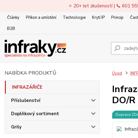
⭐ 20+ let zkušeností | 📞 601 55
Články
Příkon a umístění
Technologie
Krytí IP
Princip
Čast
B2B
NABÍDKA PRODUKTŮ
Úvod
INF
Infra
INFRAZÁŘIČE
DO/R
Příslušenství
Doplňkový sortiment
Doprava Z
Grily