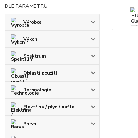
DLE PARAMETRŮ
Výrobce
Výkon
Spektrum
Oblasti použití
Technologie
Elektřina / plyn / nafta
Barva