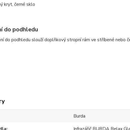
ný kryt, černé sklo
í do podhledu
ní do podhledu slouží doplňkový stropní rám ve stříbené nebo č
ry
Burda
dla
Infrazářič BURDA Relax G