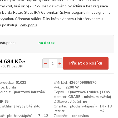
brný kryt, bílé sklo) - IP65 Bez dálkového ovládání a bez regulace
e Burda Relax Glass IRA 65 vynikají čistým, elegantním designem a
 vysokou účinností sálání. Díky krátkovlnnému infračervenému
í poskytují...
celý popis
ostupnost
na dotaz
4 684 Kč
/
ks
Přidat do košíku
 400 Kč
bez DPH
 produktu:
01023
EAN kód:
4260409695870
ce:
Burda
Výkon:
2200 W
ologie:
Quartzový infrazářič
Topný
Quartzová trubice ( LOW
element:
GRARE - minimum světla)
IP 65
Dálkové ovládání:
ne
:
stříbrný kryt / bílé sklo
Orientační plocha vytápění -
14 - 18
interier:
m2
tační plocha vytápění -
7 - 12
Zakončení:
koncovkou