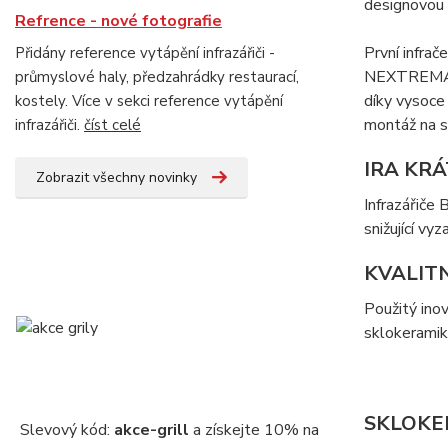
designovou k
Refrence - nové fotografie
První infr
Přidány reference vytápění infrazářiči -
NEXTREMA® 
průmyslové haly, předzahrádky restaurací,
díky vysoce 
kostely. Více v sekci reference vytápění
montáž na s
infrazářiči.
číst celé
IRA KR
Zobrazit všechny novinky
Infrazářiče
snižující vy
KVALIT
Použitý ino
sklokeramik
SKLOKE
Slevový kód:
akce-grill
a získejte 10% na