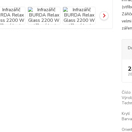
(stří
Zářič
velmi
zářen
D
2
20
Číslo
Výrob
Techn
Krytí:
Barva
Orien