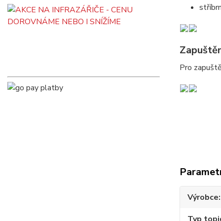
stříbr
Zapuštěn
Pro zapuště
Paramet
Výrobce
Typ topi