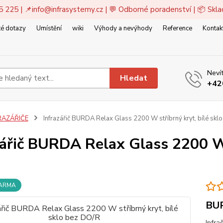
5 225 | 📌
info@infrasystemy.cz
| 💬 Odborné poradenství | 📦 Skl
é dotazy
Umístění
wiki
Výhody a nevýhody
Reference
Kontak
Nevít
Hledat
+42
RAZÁŘIČE
Infrazářič BURDA Relax Glass 2200 W stříbrný kryt, bílé skl
zářič BURDA Relax Glass 2200 W 
DARMA
BU
Infra