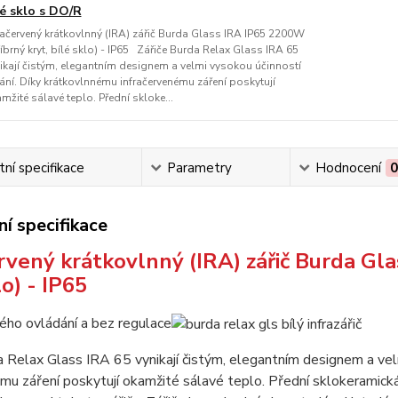
lé sklo s DO/R
račervený krátkovlnný (IRA) zářič Burda Glass IRA IP65 2200W
říbrný kryt, bílé sklo) - IP65 Zářiče Burda Relax Glass IRA 65
ikají čistým, elegantním designem a velmi vysokou účinností
ání. Díky krátkovlnnému infračervenému záření poskytují
mžité sálavé teplo. Přední skloke...
ní specifikace
Parametry
Hodnocení
í specifikace
rvený krátkovlnný (IRA) zářič Burda Gla
lo) - IP65
ho ovládání a bez regulace
a Relax Glass IRA 65 vynikají čistým, elegantním designem a vel
ému záření poskytují okamžité sálavé teplo. Přední sklokeram