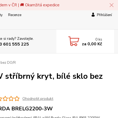
adem v ČR | 🚚 Okamžitá expedice
ty
Recenze
Přihlášení
e si rady? Zavolejte.
0
ks
za
0,00 Kč
0 601 555 225
o bez DO/R
stříbrný kryt, bílé sklo bez
Ohodnotit produkt
RDA BRELG2200-3W
červený krátkovlnný (IRA) zářič Burda Glass IRA IP65 2200W