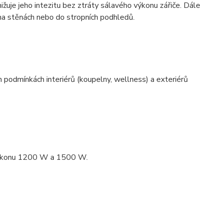
žuje jeho intezitu bez ztráty sálavého výkonu zářiče. Dále
e na stěnách nebo do stropních podhledů.
 podmínkách interiérů (koupelny, wellness) a exteriérů
 výkonu 1200 W a 1500 W.