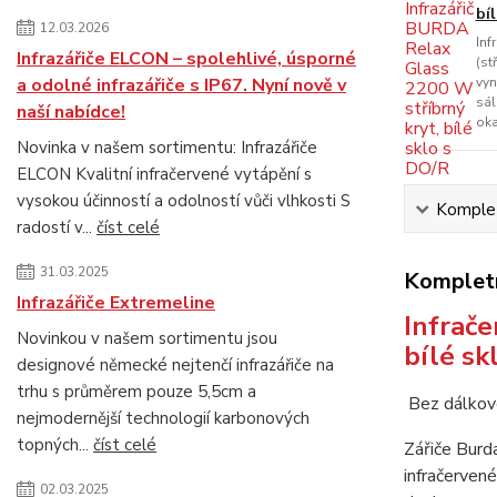
bí
12.03.2026
Inf
Infrazářiče ELCON – spolehlivé, úsporné
(st
a odolné infrazářiče s IP67. Nyní nově v
vyn
sál
naší nabídce!
oka
Novinka v našem sortimentu: Infrazářiče
ELCON Kvalitní infračervené vytápění s
vysokou účinností a odolností vůči vlhkosti S
Komplet
radostí v...
číst celé
31.03.2025
Kompletn
Infrazářiče Extremeline
Infrače
Novinkou v našem sortimentu jsou
bílé sk
designové německé nejtenčí infrazářiče na
trhu s průměrem pouze 5,5cm a
Bez dálkové
nejmodernější technologií karbonových
topných...
číst celé
Zářiče Burd
infračerven
02.03.2025