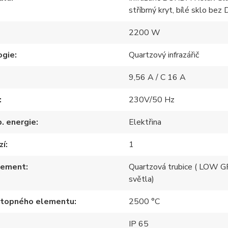
stříbrný kryt, bílé sklo bez
2200 W
ogie
Quartzový infrazářič
9,56 A / C 16 A
230V/50 Hz
p. energie
Elektřina
zí
1
lement
Quartzová trubice ( LOW 
světla)
 topného elementu
2500 °C
IP 65