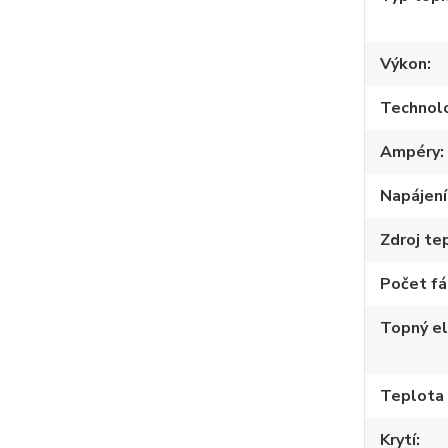
Výkon
Technol
Ampéry
Napájení
Zdroj te
Počet fá
Topný e
Teplota
Krytí