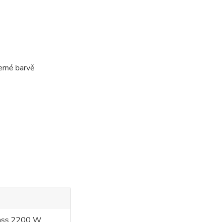
erné barvě
lass 2200 W