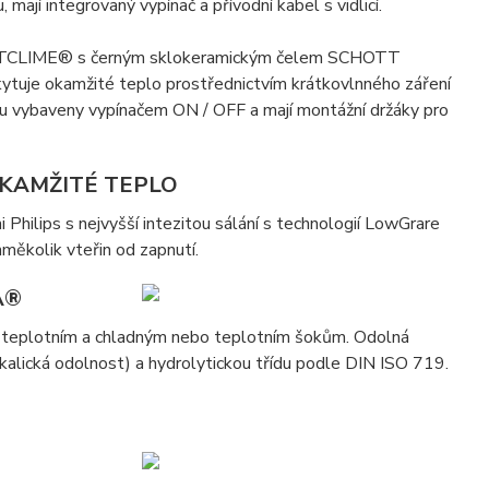
 mají integrovaný vypínač a přívodní kabel s vidlicí.
RFECTCLIME® s černým sklokeramickým čelem SCHOTT
ytuje okamžité teplo prostřednictvím krátkovlnného záření
jsou vybaveny vypínačem ON / OFF a mají montážní držáky pro
KAMŽITÉ TEPLO
hilips s nejvyšší intezitou sálání s technologií LowGrare
nměkolik vteřin od zapnutí.
A®
 teplotním a chladným nebo teplotním šokům. Odolná
kalická odolnost) a hydrolytickou třídu podle DIN ISO 719.