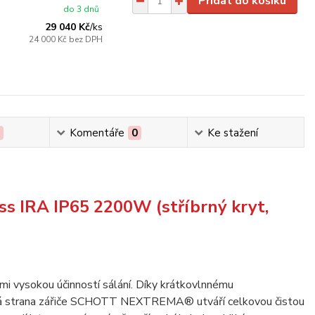
Přidat do košíku
do 3 dnů
29 040 Kč
/
ks
24 000 Kč
bez DPH
0
Komentáře
0
Ke stažení
ss IRA IP65 2200W (stříbrný kryt,
mi vysokou účinností sálání. Díky krátkovlnnému
ická strana zářiče SCHOTT NEXTREMA® utváří celkovou čistou