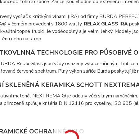
oncepci tohoto zářiče. Zářiče jsou vhodné do exteriéru i interiéru,
ačervený vysílač s krátkými vlnami (IRA) od firmy BURDA PE
v černém provedení s 1800 watty.
RELAX GLASS IRA
posk
kvalitní topné trubici. Je voděodolný a je velmi lehký. Modely 
těnu nebo na strop.
ÁTKOVLNNÁ TECHNOLOGIE PRO PŮSOBIVÉ O
 BURDA Relax Glass jsou vždy osazeny vysoce-účinnými trubicemi P
zařované červené spektrum. Plný výkon zářiče Burda poskytují již 
NÍ SKLENĚNÁ KERAMIKA SCHOTT NEXTREM
vativní materiál NEXTREMA ® je odolný vůči silným namáháním:
a přirozeně splňuje kritéria DIN 12116 pro kyseliny, ISO 695 (al
RAMICKÉ OCHRANNÉ SKLO