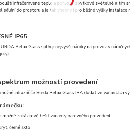
ouští infračernvené teplo a pohlcuje zbytkové světelné a tím sni
el sálání do prostoru a je tak vhodný i pro běžné výšky instalac
SNÉ IP65
 BURDA Relax Glass splňují nejvyšší nároky na provoz v náročných
goly).
 spektrum možností provedení
 možné infrazářiče Burda Relax Glass IRA dodat ve variantách
 rámečku:
je možné zakázkově řešit varianty barevného provedení:
kryt, černé sklo