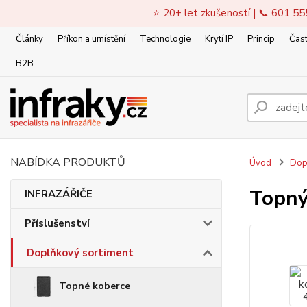
⭐ 20+ let zkušeností | 📞 601 55
Články
Příkon a umístění
Technologie
Krytí IP
Princip
Čast
B2B
NABÍDKA PRODUKTŮ
Úvod
Dop
Topný
INFRAZÁŘIČE
Příslušenství
Doplňkový sortiment
Topné koberce