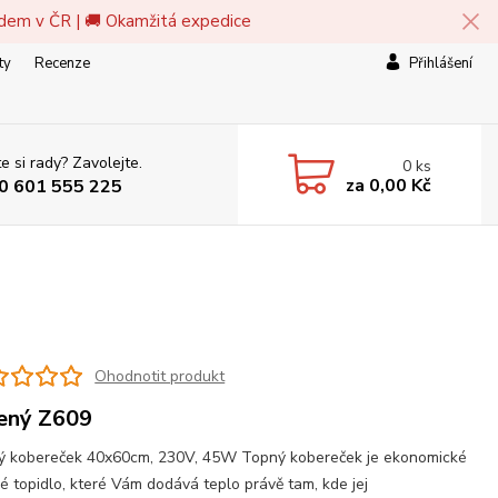
adem v ČR | 🚚 Okamžitá expedice
ty
Recenze
Přihlášení
e si rady? Zavolejte.
0
ks
za
0,00 Kč
0 601 555 225
Ohodnotit produkt
ený Z609
ý kobereček 40x60cm, 230V, 45W Topný kobereček je ekonomické
é topidlo, které Vám dodává teplo právě tam, kde jej