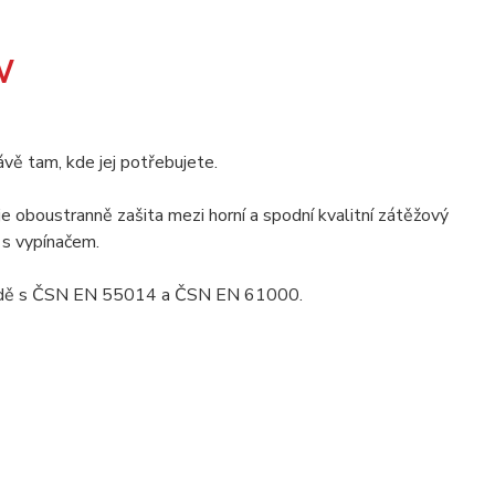
W
ě tam, kde jej potřebujete.
e oboustranně zašita mezi horní a spodní kvalitní zátěžový
 s vypínačem.
shodě s ČSN EN 55014 a ČSN EN 61000.