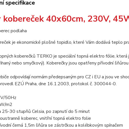
í specifikace
 kobereček 40x60cm, 230V, 45
eček je ekonomické plošné topidlo, které Vám dodává teplo práv
pných koberečků TERKO je speciální topná elektro fólie, která j
řihaný nebo smyčkový). Koberečky jsou opatřeny přívodní šňůrou
ebiče odpovídají normám předepsaným pro CZ i EU a jsou ve 
rovedl EZÚ Praha, dne 16.1.2003, protokol č. 300044-0.
0V/50Hz
40W/m2
a 25-30 stupňů Celsia, po zapnutí do 5 minut
oustranně koberec, vnitřní topná elektro folie
přívodní černá 1,5m šňůra se zástrčkou a kolébkovým spínačem