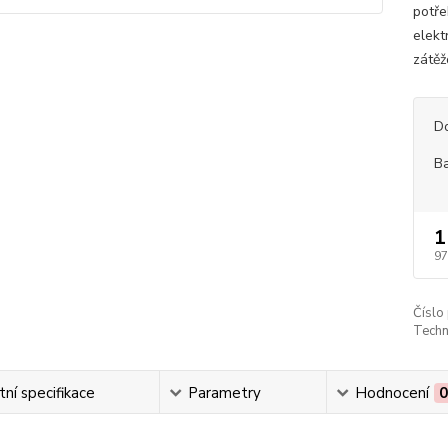
potře
elekt
zátěž
D
B
1
97
Číslo
Techn
ní specifikace
Parametry
Hodnocení