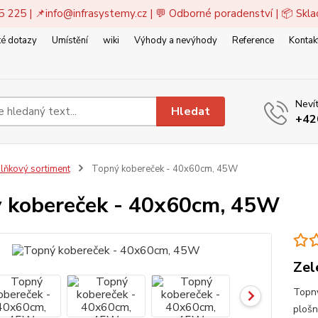
5 225 | 📌
info@infrasystemy.cz
| 💬 Odborné poradenství | 📦 Skl
é dotazy
Umístění
wiki
Výhody a nevýhody
Reference
Kontak
Nevít
Hledat
+42
lňkový sortiment
Topný kobereček - 40x60cm, 45W
 kobereček - 40x60cm, 45W
Zel
Topn
plošn