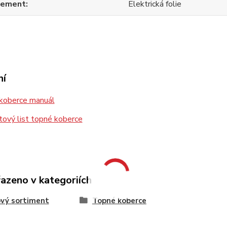
lement
Elektrická folie
ní
koberce manuál
ový list topné koberce
řazeno v kategoriích
vý sortiment
Topné koberce