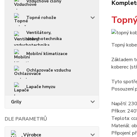
Vzduchové clony
Kompletn
Topný
Topné rohože
Ventilátory,
vzduchotechnika
Topný kober
Mobilní klimatizace
Základem to
koberec (st
Ochlazovače vzduchu
Tyto spotř
Lapače hmyzu
Posouzení p
Grily
Napětí: 23
Příkon: 2
Teplota: cc
DLE PARAMETRŮ
Materiál: ob
Připojení: 
Výrobce