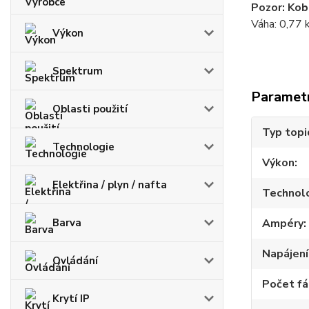
Pozor: Kobe
Váha: 0,77 
Výkon
Spektrum
Paramet
Oblasti použití
Typ topi
Technologie
Výkon
Elektřina / plyn / nafta
Technol
Barva
Ampéry
Napájení
Ovládání
Počet fá
Krytí IP