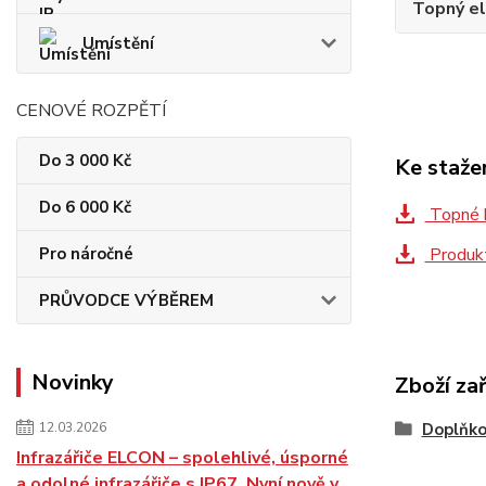
Topný e
Umístění
CENOVÉ ROZPĚTÍ
Do 3 000 Kč
Ke staže
Do 6 000 Kč
Topné 
Pro náročné
Produkt
PRŮVODCE VÝBĚREM
Novinky
Zboží za
12.03.2026
Doplňko
Infrazářiče ELCON – spolehlivé, úsporné
a odolné infrazářiče s IP67. Nyní nově v