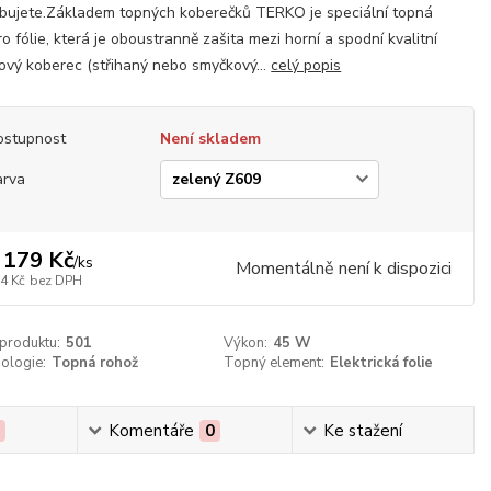
bujete.Základem topných koberečků TERKO je speciální topná
ro fólie, která je oboustranně zašita mezi horní a spodní kvalitní
ový koberec (střihaný nebo smyčkový...
celý popis
ostupnost
Není skladem
arva
 179 Kč
/
ks
Momentálně není k dispozici
4 Kč
bez DPH
 produktu:
501
Výkon:
45 W
ologie:
Topná rohož
Topný element:
Elektrická folie
0
Komentáře
0
Ke stažení