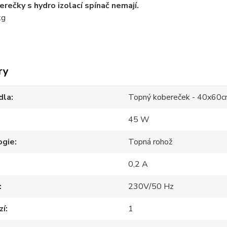
rečky s hydro izolací spínač nemají.
kg
ry
dla
Topný kobereček - 40x60
45 W
ogie
Topná rohož
0,2 A
230V/50 Hz
zí
1