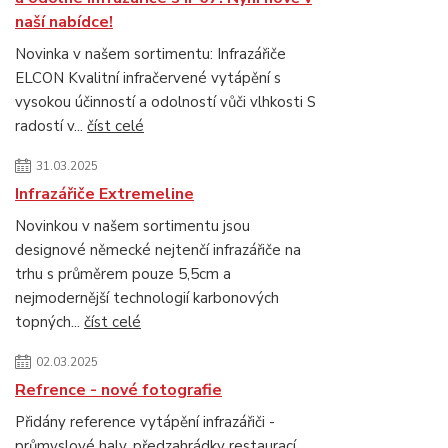
naší nabídce!
Novinka v našem sortimentu: Infrazářiče
ELCON Kvalitní infračervené vytápění s
vysokou účinností a odolností vůči vlhkosti S
radostí v...
číst celé
31.03.2025
Infrazářiče Extremeline
Novinkou v našem sortimentu jsou
designové německé nejtenčí infrazářiče na
trhu s průměrem pouze 5,5cm a
nejmodernější technologií karbonových
topných...
číst celé
02.03.2025
Refrence - nové fotografie
Přidány reference vytápění infrazářiči -
průmyslové haly, předzahrádky restaurací,