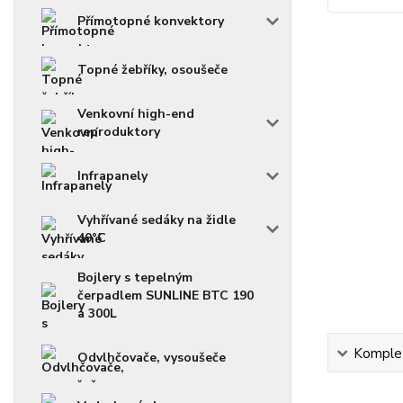
Přímotopné konvektory
Topné žebříky, osoušeče
Venkovní high-end
reproduktory
Infrapanely
Vyhřívané sedáky na židle
40°C
Bojlery s tepelným
čerpadlem SUNLINE BTC 190
a 300L
Komplet
Odvlhčovače, vysoušeče