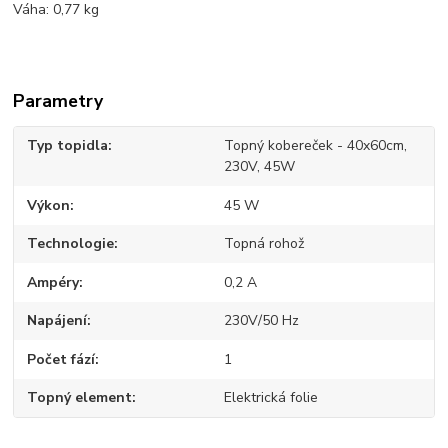
Váha: 0,77 kg
Parametry
Typ topidla
Topný kobereček - 40x60cm,
230V, 45W
Výkon
45 W
Technologie
Topná rohož
Ampéry
0,2 A
Napájení
230V/50 Hz
Počet fází
1
Topný element
Elektrická folie