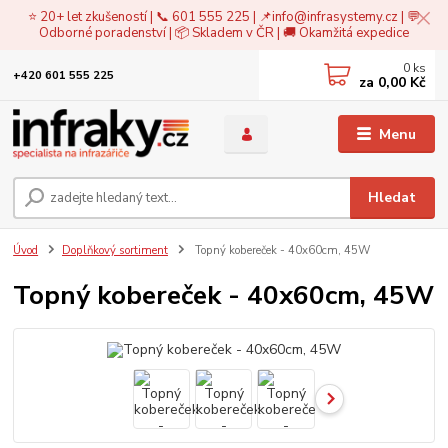
⭐ 20+ let zkušeností | 📞 601 555 225 | 📌
info@infrasystemy.cz
| 💬
Odborné poradenství | 📦 Skladem v ČR | 🚚 Okamžitá expedice
0
ks
+420 601 555 225
za
0,00 Kč
Menu
Hledat
Úvod
Doplňkový sortiment
Topný kobereček - 40x60cm, 45W
Topný kobereček - 40x60cm, 45W