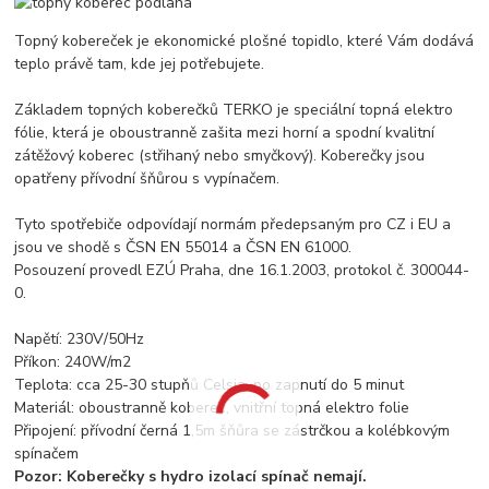
Topný kobereček je ekonomické plošné topidlo, které Vám dodává
teplo právě tam, kde jej potřebujete.
Základem topných koberečků TERKO je speciální topná elektro
fólie, která je oboustranně zašita mezi horní a spodní kvalitní
zátěžový koberec (střihaný nebo smyčkový). Koberečky jsou
opatřeny přívodní šňůrou s vypínačem.
Tyto spotřebiče odpovídají normám předepsaným pro CZ i EU a
jsou ve shodě s ČSN EN 55014 a ČSN EN 61000.
Posouzení provedl EZÚ Praha, dne 16.1.2003, protokol č. 300044-
0.
Napětí: 230V/50Hz
Příkon: 240W/m2
Teplota: cca 25-30 stupňů Celsia, po zapnutí do 5 minut
Materiál: oboustranně koberec, vnitřní topná elektro folie
Připojení: přívodní černá 1,5m šňůra se zástrčkou a kolébkovým
spínačem
Pozor: Koberečky s hydro izolací spínač nemají.