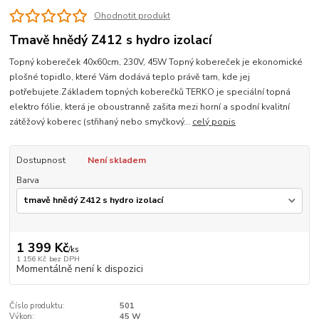
Ohodnotit produkt
Tmavě hnědý Z412 s hydro izolací
Topný kobereček 40x60cm, 230V, 45W Topný kobereček je ekonomické
plošné topidlo, které Vám dodává teplo právě tam, kde jej
potřebujete.Základem topných koberečků TERKO je speciální topná
elektro fólie, která je oboustranně zašita mezi horní a spodní kvalitní
zátěžový koberec (střihaný nebo smyčkový...
celý popis
Dostupnost
Není skladem
Barva
1 399 Kč
/
ks
1 156 Kč
bez DPH
Momentálně není k dispozici
Číslo produktu:
501
Výkon:
45 W