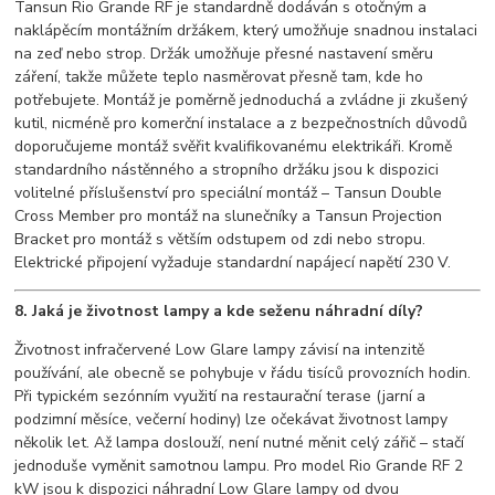
Tansun Rio Grande RF je standardně dodáván s otočným a
naklápěcím montážním držákem, který umožňuje snadnou instalaci
na zeď nebo strop. Držák umožňuje přesné nastavení směru
záření, takže můžete teplo nasměrovat přesně tam, kde ho
potřebujete. Montáž je poměrně jednoduchá a zvládne ji zkušený
kutil, nicméně pro komerční instalace a z bezpečnostních důvodů
doporučujeme montáž svěřit kvalifikovanému elektrikáři. Kromě
standardního nástěnného a stropního držáku jsou k dispozici
volitelné příslušenství pro speciální montáž – Tansun Double
Cross Member pro montáž na slunečníky a Tansun Projection
Bracket pro montáž s větším odstupem od zdi nebo stropu.
Elektrické připojení vyžaduje standardní napájecí napětí 230 V.
8. Jaká je životnost lampy a kde seženu náhradní díly?
Životnost infračervené Low Glare lampy závisí na intenzitě
používání, ale obecně se pohybuje v řádu tisíců provozních hodin.
Při typickém sezónním využití na restaurační terase (jarní a
podzimní měsíce, večerní hodiny) lze očekávat životnost lampy
několik let. Až lampa doslouží, není nutné měnit celý zářič – stačí
jednoduše vyměnit samotnou lampu. Pro model Rio Grande RF 2
kW jsou k dispozici náhradní Low Glare lampy od dvou