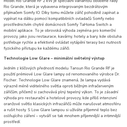
Model Rio Grande RF 2 kW je speciální variantou oblíbené řady
Rio Grande, která je vybavena integrovaným bezdrátovým
přijímačem Somfy IO. Díky tomu můžete zářič pohodlně zapínat a
vypínat na dálku pomocí kompatibilních ovladačů Somfy nebo
prostřednictvím chytré domácnosti Somfy TaHoma Switch a
mobilní aplikace. To je obrovská výhoda zejména pro komerční
provozy, jako jsou restaurace, kavárny, hotely a bary, kde obsluha
potřebuje rychle a efektivně ovládat vytápění terasy bez nutnosti
fyzického přístupu ke každému zářiči.
Technologie Low Glare – minimální světelný výstup
Jedním z klíčových předností modelu Tansun Rio Grande RF je
použití prémiové Low Glare lampy od renomovaného výrobce Dr.
Fischer. Technologie Low Glare znamená, že lampa vydává
výrazně méně viditelného světla oproti běžným infračerveným
zářičům, přičemž si zachovává plný tepelný výkon. To je zásadní
výhoda pro restaurační a hotelové provozy, kde příliš intenzivní
oranžové světlo klasických infrazářičů může narušovat atmosféru
a rušit hosty. S Low Glare lampou si užíváte příjemné teplo bez
oslňujícího záření – vytváří se tak mnohem příjemnější a intimnější
prostředí.