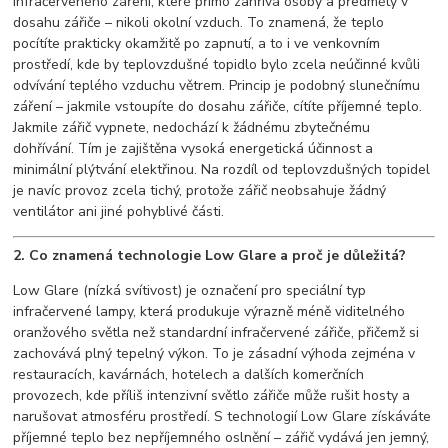
infračerveného záření, které přímo zahřívá osoby a předměty v
dosahu zářiče – nikoli okolní vzduch. To znamená, že teplo
pocítíte prakticky okamžitě po zapnutí, a to i ve venkovním
prostředí, kde by teplovzdušné topidlo bylo zcela neúčinné kvůli
odvívání teplého vzduchu větrem. Princip je podobný slunečnímu
záření – jakmile vstoupíte do dosahu zářiče, cítíte příjemné teplo.
Jakmile zářič vypnete, nedochází k žádnému zbytečnému
dohřívání. Tím je zajištěna vysoká energetická účinnost a
minimální plýtvání elektřinou. Na rozdíl od teplovzdušných topidel
je navíc provoz zcela tichý, protože zářič neobsahuje žádný
ventilátor ani jiné pohyblivé části.
2. Co znamená technologie Low Glare a proč je důležitá?
Low Glare (nízká svítivost) je označení pro speciální typ
infračervené lampy, která produkuje výrazně méně viditelného
oranžového světla než standardní infračervené zářiče, přičemž si
zachovává plný tepelný výkon. To je zásadní výhoda zejména v
restauracích, kavárnách, hotelech a dalších komerčních
provozech, kde příliš intenzivní světlo zářiče může rušit hosty a
narušovat atmosféru prostředí. S technologií Low Glare získáváte
příjemné teplo bez nepříjemného oslnění – zářič vydává jen jemný,