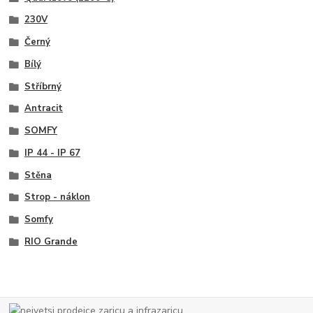
230V
Černý
Bílý
Stříbrný
Antracit
SOMFY
IP 44 - IP 67
Stěna
Strop - náklon
Somfy
RIO Grande