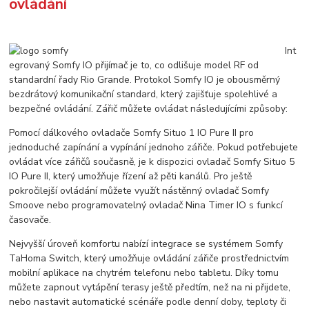
ovládání
Int
egrovaný Somfy IO přijímač je to, co odlišuje model RF od
standardní řady Rio Grande. Protokol Somfy IO je obousměrný
bezdrátový komunikační standard, který zajišťuje spolehlivé a
bezpečné ovládání. Zářič můžete ovládat následujícími způsoby:
Pomocí dálkového ovladače Somfy Situo 1 IO Pure II pro
jednoduché zapínání a vypínání jednoho zářiče. Pokud potřebujete
ovládat více zářičů současně, je k dispozici ovladač Somfy Situo 5
IO Pure II, který umožňuje řízení až pěti kanálů. Pro ještě
pokročilejší ovládání můžete využít nástěnný ovladač Somfy
Smoove nebo programovatelný ovladač Nina Timer IO s funkcí
časovače.
Nejvyšší úroveň komfortu nabízí integrace se systémem Somfy
TaHoma Switch, který umožňuje ovládání zářiče prostřednictvím
mobilní aplikace na chytrém telefonu nebo tabletu. Díky tomu
můžete zapnout vytápění terasy ještě předtím, než na ni přijdete,
nebo nastavit automatické scénáře podle denní doby, teploty či