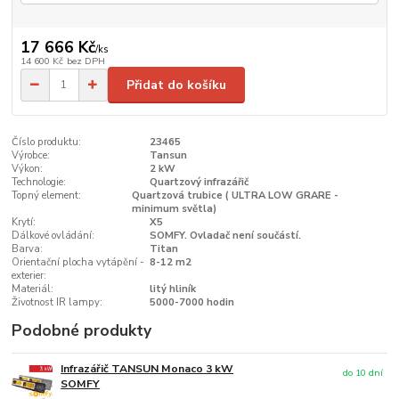
17 666 Kč
/
ks
14 600 Kč
bez DPH
Přidat do košíku
Číslo produktu:
23465
Výrobce:
Tansun
Výkon:
2 kW
Technologie:
Quartzový infrazářič
Topný element:
Quartzová trubice ( ULTRA LOW GRARE -
minimum světla)
Krytí:
X5
Dálkové ovládání:
SOMFY. Ovladač není součástí.
Barva:
Titan
Orientační plocha vytápění -
8-12 m2
exterier:
Materiál:
litý hliník
Životnost IR lampy:
5000-7000 hodin
Podobné produkty
Infrazářič TANSUN Monaco 3 kW
do 10 dní
SOMFY