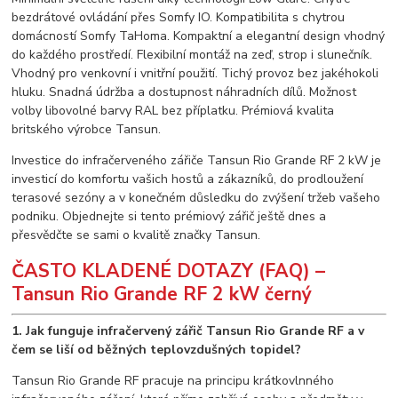
bezdrátové ovládání přes Somfy IO. Kompatibilita s chytrou
domácností Somfy TaHoma. Kompaktní a elegantní design vhodný
do každého prostředí. Flexibilní montáž na zeď, strop i slunečník.
Vhodný pro venkovní i vnitřní použití. Tichý provoz bez jakéhokoli
hluku. Snadná údržba a dostupnost náhradních dílů. Možnost
volby libovolné barvy RAL bez příplatku. Prémiová kvalita
britského výrobce Tansun.
Investice do infračerveného zářiče Tansun Rio Grande RF 2 kW je
investicí do komfortu vašich hostů a zákazníků, do prodloužení
terasové sezóny a v konečném důsledku do zvýšení tržeb vašeho
podniku. Objednejte si tento prémiový zářič ještě dnes a
přesvědčte se sami o kvalitě značky Tansun.
ČASTO KLADENÉ DOTAZY (FAQ) –
Tansun Rio Grande RF 2 kW černý
1. Jak funguje infračervený zářič Tansun Rio Grande RF a v
čem se liší od běžných teplovzdušných topidel?
Tansun Rio Grande RF pracuje na principu krátkovlnného