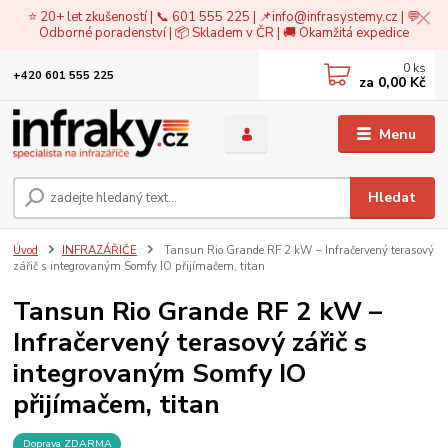
⭐ 20+ let zkušeností | 📞 601 555 225 | 📌
info@infrasystemy.cz
| 💬
Odborné poradenství | 📦 Skladem v ČR | 🚚 Okamžitá expedice
0
ks
+420 601 555 225
za
0,00 Kč
Menu
Hledat
Úvod
INFRAZÁŘIČE
Tansun Rio Grande RF 2 kW – Infračervený terasový
zářič s integrovaným Somfy IO přijímačem, titan
Tansun Rio Grande RF 2 kW –
Infračervený terasový zářič s
integrovaným Somfy IO
přijímačem, titan
Doprava ZDARMA