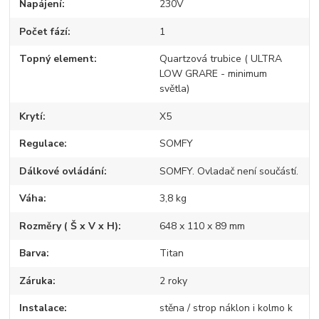
Napájení
230V
Počet fází
1
Topný element
Quartzová trubice ( ULTRA
LOW GRARE - minimum
světla)
Krytí
X5
Regulace
SOMFY
Dálkové ovládání
SOMFY. Ovladač není součástí.
Váha
3,8 kg
Rozměry ( Š x V x H)
648 x 110 x 89 mm
Barva
Titan
Záruka
2 roky
Instalace
stěna / strop náklon i kolmo k