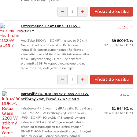
kombinuje rychlý topný vý...
Přidat do košíku
Extremeline HeatTube 1800W -
do 10 dní
SOMFY
HeatTube 1800W - SOMFY - ⌀ pouze 5,5 cm!
39 800 Kč
/
ks
Nejtentší infrazářič na trhu. Karbonové
32 893 Kč
bez DPH
infrazářiče ExtremeLine nabízejí špičkovou
alternativu pro efektivní využití infračerveného
tepla. Díky technologii HeatTube dokážete
proměnit až 98 % vyprodukované energie na
teplo, což z něj dělá jeden z nejúspo...
Přidat do košíku
Infrazářič BURDA Relax Glass 2200 W
skladem
stříbrný kryt, černé sklo SOMFY
Infračervený krátkovlnný (IRA) zářič Burda Glass
31 944 Kč
/
ks
IRA IP65 2200W (stříbrný kryt, černé sklo) -
26 400 Kč
bez DPH
IP65 - SOMFY IO ovládání 3 stupně výkonu
Infrazářič RELAX GLASS je kompatibilní s
předními technologiemi rádiového ovládání
SMART HOME io-homecontrol® a bezdrátovými
ručními vysílači Somfy. Výkonný infrazář...