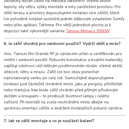
Skutečný dosah závisí na několika faktorech, včetně okolní
teploty, síly větru, výšky montáže a míry zastřešení prostoru. Pro
větší terasy a prostory doporučujeme instalaci více zářičů, které
lze pohodlně ovládat společně jedním dálkovým ovladačem Somfy
nebo přes aplikaci TaHoma. Pro větší jednotlivé plochy je k
dispozici také výkonnější varianta
Tansun Monaco 3000W
.
6. Je zářič vhodný pro venkovní použití? Vydrží déšť a mráz?
Ano, Tansun Rio Grande RF je výrobcem určen a certifikován pro
vnitřní i venkovní použití. Robustní konstrukce a kvalitní materiály
zajišťují odolnost vůči běžným povětrnostním vlivům, včetně deště,
vlhkosti, větru a mrazu. Zářič lze bez obav ponechat
nainstalovaný venku po celý rok. Samozřejmě doporučujeme
instalaci pod částečně chráněné místo, jako je pergola, přístřešek
nebo markýza, kde bude zářič chráněn před přímým přívalovým
deštěm a kroupami – to prodlouží životnost lampy i celého
zařízení. Při montáži na zcela nechráněné místo dbejte na
správnou orientaci zářiče a dodržení instalačních pokynů výrobce.
7. Jak se zářič montuje a co je součástí balení?