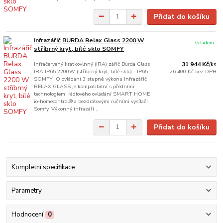
Přidat do košíku
Infrazářič BURDA Relax Glass 2200 W
skladem
stříbrný kryt, bílé sklo SOMFY
Infračervený krátkovlnný (IRA) zářič Burda Glass
31 944 Kč
/
ks
IRA IP65 2200W (stříbrný kryt, bílé sklo) - IP65 -
26 400 Kč
bez DPH
SOMFY IO ovládání 3 stupně výkonu Infrazářič
RELAX GLASS je kompatibilní s předními
technologiemi rádiového ovládání SMART HOME
io-homecontrol® a bezdrátovými ručními vysílači
Somfy. Výkonný infrazáři...
Přidat do košíku
Kompletní specifikace
Parametry
Hodnocení
0