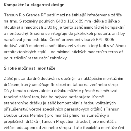
Kompaktní a elegantní design
Tansun Rio Grande RF patří mezi nejštíhlejší infračervené zářiče
na trhu. S rozměry pouhých 648 x 110 x 89 mm (délka x šířka x
hloubka) a hmotností 3,80 kg je tento zářič mimořádně kompaktní
a nenápadný. Snadno se integruje do jakéhokoli prostoru, aniž by
narušoval jeho estetiku. Černé provedení v barvě RAL 9005
dodává zářiči moderní a sofistikovaný vzhled, který ladí s většinou
architektonických stylů – od minimalistických moderních teras až
po rustikální restaurační zahrádky.
Široké možnosti montáže
Zářič je standardně dodáván s otočným a naklápěcím montážním
držákem, který umožňuje flexibilní instalaci na zeď nebo strop.
Díky tomuto univerzálnímu držáku můžete přesně nasměrovat
tepelné záření tam, kde ho nejvíce potřebujete. Kromě
standardního držáku je zářič kompatibilní s řadou volitelných
příslušenství, včetně speciálních parasolových držáků (Tansun
Double Cross Member) pro montáž přímo na slunečníky a
projekčních držáků (Tansun Projection Bracket) pro montáž s
větším odstupem od zdi nebo stropu. Tato flexibilita montáže činí