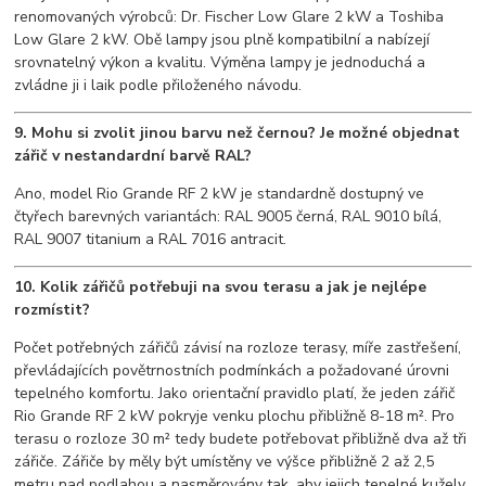
renomovaných výrobců: Dr. Fischer Low Glare 2 kW a Toshiba
Low Glare 2 kW. Obě lampy jsou plně kompatibilní a nabízejí
srovnatelný výkon a kvalitu. Výměna lampy je jednoduchá a
zvládne ji i laik podle přiloženého návodu.
9. Mohu si zvolit jinou barvu než černou? Je možné objednat
zářič v nestandardní barvě RAL?
Ano, model Rio Grande RF 2 kW je standardně dostupný ve
čtyřech barevných variantách: RAL 9005 černá, RAL 9010 bílá,
RAL 9007 titanium a RAL 7016 antracit.
10. Kolik zářičů potřebuji na svou terasu a jak je nejlépe
rozmístit?
Počet potřebných zářičů závisí na rozloze terasy, míře zastřešení,
převládajících povětrnostních podmínkách a požadované úrovni
tepelného komfortu. Jako orientační pravidlo platí, že jeden zářič
Rio Grande RF 2 kW pokryje venku plochu přibližně 8-18 m². Pro
terasu o rozloze 30 m² tedy budete potřebovat přibližně dva až tři
zářiče. Zářiče by měly být umístěny ve výšce přibližně 2 až 2,5
metru nad podlahou a nasměrovány tak, aby jejich tepelné kužely