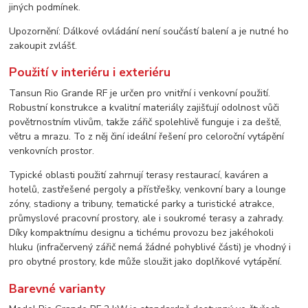
jiných podmínek.
Upozornění: Dálkové ovládání není součástí balení a je nutné ho
zakoupit zvlášť.
Použití v interiéru i exteriéru
Tansun Rio Grande RF je určen pro vnitřní i venkovní použití.
Robustní konstrukce a kvalitní materiály zajišťují odolnost vůči
povětrnostním vlivům, takže zářič spolehlivě funguje i za deště,
větru a mrazu. To z něj činí ideální řešení pro celoroční vytápění
venkovních prostor.
Typické oblasti použití zahrnují terasy restaurací, kaváren a
hotelů, zastřešené pergoly a přístřešky, venkovní bary a lounge
zóny, stadiony a tribuny, tematické parky a turistické atrakce,
průmyslové pracovní prostory, ale i soukromé terasy a zahrady.
Díky kompaktnímu designu a tichému provozu bez jakéhokoli
hluku (infračervený zářič nemá žádné pohyblivé části) je vhodný i
pro obytné prostory, kde může sloužit jako doplňkové vytápění.
Barevné varianty