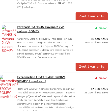
Vytápění 2-6 m². Doprava zdarma. ☎ 601 555
225 | Infraky.cz
Zvolit variantu
Infrazářič TANSUN Havana 2 kW,
do 10 dní
carbon, SOMFY
Karbonový ultra nízkosvítivý infrazářič Tansun
31 460 Kč
/
ks
Havana 2 kW s integrovaným SOMFY IO
26 000 Kč
bez DPH
Homecontrol ovládáním. Výkon 2000 W, krytí IP
X4, černé provedení. Ideální pro terasy, pergoly a
zimní zahrady. První karbonový infrazářič se
SOMFY na trhu. Doprava zdarma.
Zvolit variantu
Extremeline HEATFLARE 3200W,
do 10 dní
SOMFY, tmavě šedý
HeatFlare 3200W, německý karbonový designový
47 500 Kč
/
ks
infrazářič se SOMFY HeatFlare Carbon – moderní
39 256 Kč
bez DPH
design, příjemné infračervené teplo a dostupné ve
třech různých barvách. HeatFlare Carbon od
ExtremeLine je jedním z nejvýkonnějších
infrazářičů své velikosti na trhu. Moderní design