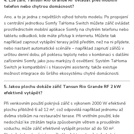
4. Lze zářič Tansun Rio Grande RF ovládat přes mobilní
telefon nebo chytrou domácnost?
Ano, a to je jedna z největších výhod tohoto modelu. Po propojení
s centrální jednotkou Somfy TaHoma Switch můžete zářič ovládat
prostřednictvím mobilní aplikace Somfy na chytrém telefonu nebo
tabletu odkudkoli, kde máte přístup k internetu. Můžete tak
například zapnout vytápění terasy ještě předtím, než na ni přijdete,
nebo nastavit automatické scénáře – například zapnutí zářičů v
určitou denní dobu, při poklesu teploty nebo v kombinaci s dalšími
zařízeními Somfy, jako jsou markýzy či osvětlení. Systém TaHoma
Switch je kompatibilní i s hlasovými asistenty, takže existuje
možnost integrace do širšího ekosystému chytré domácnosti.
5. Jakou plochu dokáže zářič Tansun Rio Grande RF 2 kW
efektivně vytápět?
Při venkovním použití pokrývá zářič s výkonem 2000 W efektivně
plochu přibližně 6 až 12 m², což odpovídá například jednomu až
dvěma stolkům na restaurační terase. Při vnitřním použití, kde
nedochází ke ztrátám tepla způsobeným větrem a prouděním
vzduchu, může zářič efektivně vytápět prostor až do 50 m².