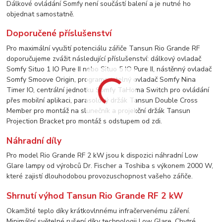
Dálkové ovládání Somfy není součástí balení a je nutné ho
objednat samostatně.
Doporučené příslušenství
Pro maximální využití potenciálu zářiče Tansun Rio Grande RF
doporučujeme zvážit následující příslušenství: dálkový ovladač
Somfy Situo 1 IO Pure II nebo Situo 5 IO Pure II, nástěnný ovladač
Somfy Smoove Origin, programovatelný ovladač Somfy Nina
Timer IO, centrální jednotku Somfy TaHoma Switch pro ovládání
přes mobilní aplikaci, parasolový držák Tansun Double Cross
Member pro montáž na slunečník a projekční držák Tansun
Projection Bracket pro montáž s odstupem od zdi.
Náhradní díly
Pro model Rio Grande RF 2 kW jsou k dispozici náhradní Low
Glare lampy od výrobců Dr. Fischer a Toshiba s výkonem 2000 W,
které zajistí dlouhodobou provozuschopnost vašeho zářiče.
Shrnutí výhod Tansun Rio Grande RF 2 kW
Okamžité teplo díky krátkovlnnému infračervenému záření.
Minimální světelné rušení díky technologii Low Glare. Chytré