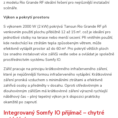
z modelu Rio Grande RF ideální řešení pro nejrůznější instalační
scénáře.
Výkon a pokrytí prostoru
S výkonem 2000 W (2 kW) pokrývá Tansun Rio Grande RF při
venkovním použití plochu přibližně 12 až 15 m², což je ideální pro
jednotlivé stolky na terase nebo menší sezení. Při vnitřním použití,
kde nedochází ke ztrátám tepla způsobeným větrem, může
efektivně vytápět prostor až do 60 m². Pro pokrytí větších ploch
lze snadno instalovat více zářičů vedle sebe a ovládat je společně
prostřednictvím systému Somfy IO.
Zářič pracuje na principu krátkovlnného infračerveného záření,
které je nejúčinnější formou infračerveného vytápění. Krátkovlnné
záření proniká vzduchem s minimálními ztrátami a efektivně
zahřívá osoby a předměty v dosahu. Oproti středovlnným a
dlouhovlnným zářičům má krátkovlnné záření výrazně rychlejší
náběhový čas – plný tepelný výkon je k dispozici prakticky
okamžitě po zapnutí.
Integrovaný Somfy IO přijímač – chytré