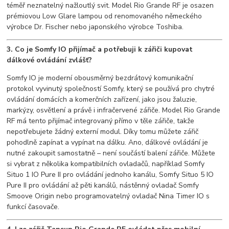
téměř neznatelný nažloutlý svit. Model Rio Grande RF je osazen
prémiovou Low Glare lampou od renomovaného německého
výrobce Dr. Fischer nebo japonského výrobce Toshiba.
3. Co je Somfy IO přijímač a potřebuji k zářiči kupovat
dálkové ovládání zvlášť?
Somfy IO je moderní obousměrný bezdrátový komunikační
protokol vyvinutý společností Somfy, který se používá pro chytré
ovládání domácích a komerčních zařízení, jako jsou žaluzie,
markýzy, osvětlení a právě i infračervené zářiče. Model Rio Grande
RF má tento přijímač integrovaný přímo v těle zářiče, takže
nepotřebujete žádný externí modul. Díky tomu můžete zářič
pohodlně zapínat a vypínat na dálku. Ano, dálkové ovládání je
nutné zakoupit samostatně – není součástí balení zářiče. Můžete
si vybrat z několika kompatibilních ovladačů, například Somfy
Situo 1 IO Pure II pro ovládání jednoho kanálu, Somfy Situo 5 IO
Pure II pro ovládání až pěti kanálů, nástěnný ovladač Somfy
Smoove Origin nebo programovatelný ovladač Nina Timer IO s
funkcí časovače.