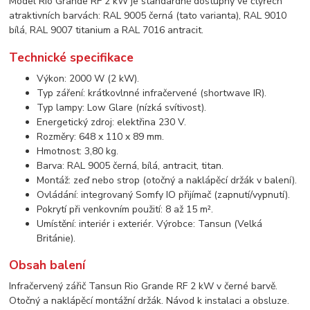
Model Rio Grande RF 2 kW je standardně dostupný ve čtyřech
atraktivních barvách: RAL 9005 černá (tato varianta), RAL 9010
bílá, RAL 9007 titanium a RAL 7016 antracit.
Technické specifikace
Výkon: 2000 W (2 kW).
Typ záření: krátkovlnné infračervené (shortwave IR).
Typ lampy: Low Glare (nízká svítivost).
Energetický zdroj: elektřina 230 V.
Rozměry: 648 x 110 x 89 mm.
Hmotnost: 3,80 kg.
Barva: RAL 9005 černá, bílá, antracit, titan.
Montáž: zeď nebo strop (otočný a naklápěcí držák v balení).
Ovládání: integrovaný Somfy IO přijímač (zapnutí/vypnutí).
Pokrytí při venkovním použití: 8 až 15 m².
Umístění: interiér i exteriér. Výrobce: Tansun (Velká
Británie).
Obsah balení
Infračervený zářič Tansun Rio Grande RF 2 kW v černé barvě.
Otočný a naklápěcí montážní držák. Návod k instalaci a obsluze.