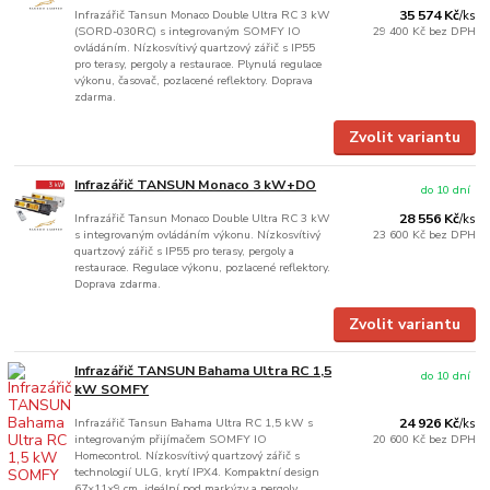
Infrazářič Tansun Monaco Double Ultra RC 3 kW
35 574 Kč
/
ks
(SORD-030RC) s integrovaným SOMFY IO
29 400 Kč
bez DPH
ovládáním. Nízkosvítivý quartzový zářič s IP55
pro terasy, pergoly a restaurace. Plynulá regulace
výkonu, časovač, pozlacené reflektory. Doprava
zdarma.
Zvolit variantu
Infrazářič TANSUN Monaco 3 kW+DO
do 10 dní
Infrazářič Tansun Monaco Double Ultra RC 3 kW
28 556 Kč
/
ks
s integrovaným ovládáním výkonu. Nízkosvítivý
23 600 Kč
bez DPH
quartzový zářič s IP55 pro terasy, pergoly a
restaurace. Regulace výkonu, pozlacené reflektory.
Doprava zdarma.
Zvolit variantu
Infrazářič TANSUN Bahama Ultra RC 1,5
do 10 dní
kW SOMFY
Infrazářič Tansun Bahama Ultra RC 1,5 kW s
24 926 Kč
/
ks
integrovaným přijímačem SOMFY IO
20 600 Kč
bez DPH
Homecontrol. Nízkosvítivý quartzový zářič s
technologií ULG, krytí IPX4. Kompaktní design
67×11×9 cm, ideální pod markýzy a pergoly.