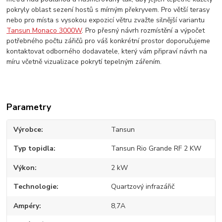
pokryly oblast sezení hostů s mírným překryvem. Pro větší terasy
nebo pro místa s vysokou expozicí větru zvažte silnější variantu
Tansun Monaco 3000W
. Pro přesný návrh rozmístění a výpočet
potřebného počtu zářičů pro váš konkrétní prostor doporučujeme
kontaktovat odborného dodavatele, který vám připraví návrh na
míru včetně vizualizace pokrytí tepelným zářením.
Parametry
Výrobce
Tansun
Typ topidla
Tansun Rio Grande RF 2 KW
Výkon
2 kW
Technologie
Quartzový infrazářič
Ampéry
8,7A