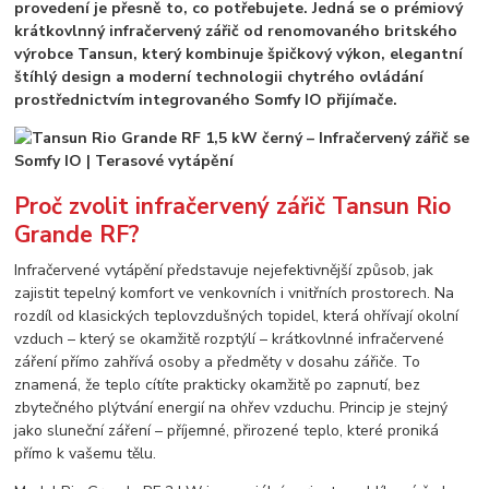
provedení je přesně to, co potřebujete. Jedná se o prémiový
krátkovlnný infračervený zářič od renomovaného britského
výrobce Tansun, který kombinuje špičkový výkon, elegantní
štíhlý design a moderní technologii chytrého ovládání
prostřednictvím integrovaného Somfy IO přijímače.
Proč zvolit infračervený zářič Tansun Rio
Grande RF?
Infračervené vytápění představuje nejefektivnější způsob, jak
zajistit tepelný komfort ve venkovních i vnitřních prostorech. Na
rozdíl od klasických teplovzdušných topidel, která ohřívají okolní
vzduch – který se okamžitě rozptýlí – krátkovlnné infračervené
záření přímo zahřívá osoby a předměty v dosahu zářiče. To
znamená, že teplo cítíte prakticky okamžitě po zapnutí, bez
zbytečného plýtvání energií na ohřev vzduchu. Princip je stejný
jako sluneční záření – příjemné, přirozené teplo, které proniká
přímo k vašemu tělu.