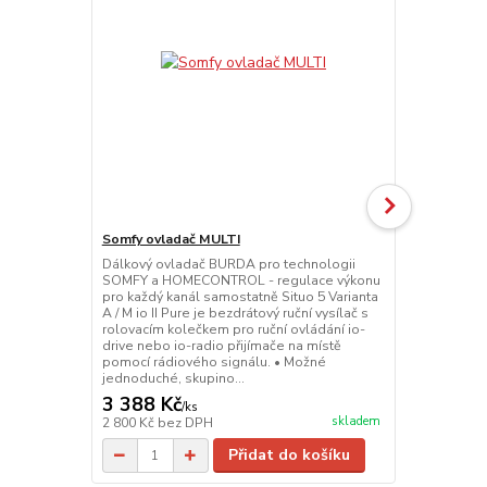
Somfy ovladač MULTI
Somfy ovlad
Dálkový ovladač BURDA pro technologii
Dálkový ovl
SOMFY a HOMECONTROL - regulace výkonu
SOMFY a HOM
pro každý kanál samostatně Situo 5 Varianta
II Pure je be
A / M io II Pure je bezdrátový ruční vysílač s
kolečkem pro
rolovacím kolečkem pro ruční ovládání io-
io-radio při
drive nebo io-radio přijímače na místě
rádiového si
pomocí rádiového signálu. • Možné
skupinové ne
jednoduché, skupino...
Rolovací kole
3 388 Kč
2 662 Kč
/
ks
skladem
2 800 Kč
bez DPH
2 200 Kč
bez
Přidat do košíku