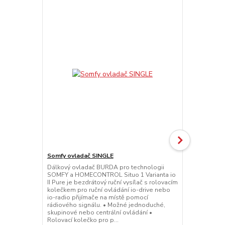
Somfy ovladač SINGLE
Somfy ovlad
Dálkový ovladač BURDA pro technologii
Dálkový ovl
SOMFY a HOMECONTROL Situo 1 Varianta io
SOMFY a HO
II Pure je bezdrátový ruční vysílač s rolovacím
pro každý ka
kolečkem pro ruční ovládání io-drive nebo
A / M io II P
io-radio přijímače na místě pomocí
rolovacím ko
rádiového signálu. • Možné jednoduché,
drive nebo i
skupinové nebo centrální ovládání •
pomocí rádi
Rolovací kolečko pro p...
jednoduché, 