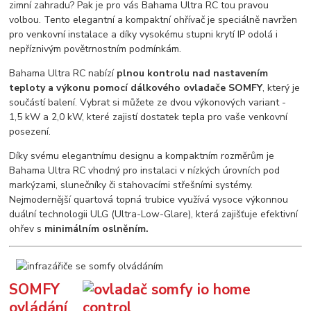
zimní zahradu? Pak je pro vás Bahama Ultra RC tou pravou
volbou. Tento elegantní a kompaktní ohřívač je speciálně navržen
pro venkovní instalace a díky vysokému stupni krytí IP odolá i
nepříznivým povětrnostním podmínkám.
Bahama Ultra RC nabízí
plnou kontrolu nad nastavením
teploty a výkonu pomocí dálkového ovladače SOMFY
, který je
součástí balení. Vybrat si můžete ze dvou výkonových variant -
1,5 kW a 2,0 kW, které zajistí dostatek tepla pro vaše venkovní
posezení.
Díky svému elegantnímu designu a kompaktním rozměrům je
Bahama Ultra RC vhodný pro instalaci v nízkých úrovních pod
markýzami, slunečníky či stahovacími střešními systémy.
Nejmodernější quartová topná trubice využívá vysoce výkonnou
duální technologii ULG (Ultra-Low-Glare), která zajišťuje efektivní
ohřev s
minimálním oslněním.
SOMFY
ovládání