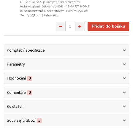
RELAX GLASS je kompatibilní s předními
technologiemi rádiového ovládání SMART HOME
io-homecontrol® a bezdrátovými ručními vysílači
Somfy. Výkonný infrazáři...
Přidat do košíku
Kompletní specifikace
Parametry
Hodnocení
0
Komentáře
0
Ke stažení
Související zboží
3