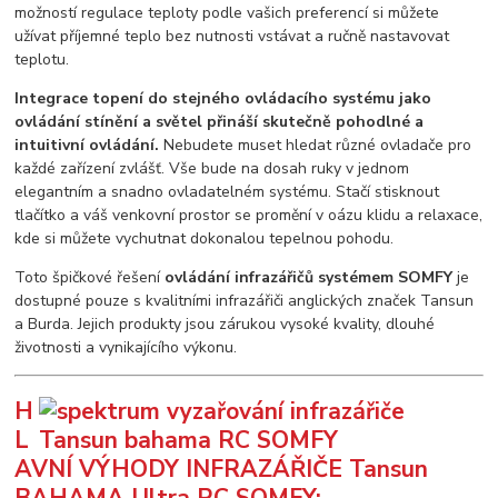
možností regulace teploty podle vašich preferencí si můžete
užívat příjemné teplo bez nutnosti vstávat a ručně nastavovat
teplotu.
Integrace topení do stejného ovládacího systému jako
ovládání stínění a světel přináší skutečně pohodlné a
intuitivní ovládání.
Nebudete muset hledat různé ovladače pro
každé zařízení zvlášť. Vše bude na dosah ruky v jednom
elegantním a snadno ovladatelném systému. Stačí stisknout
tlačítko a váš venkovní prostor se promění v oázu klidu a relaxace,
kde si můžete vychutnat dokonalou tepelnou pohodu.
Toto špičkové řešení
ovládání infrazářičů systémem SOMFY
je
dostupné pouze s kvalitními infrazářiči anglických značek Tansun
a Burda. Jejich produkty jsou zárukou vysoké kvality, dlouhé
životnosti a vynikajícího výkonu.
H
L
AVNÍ VÝHODY INFRAZÁŘIČE Tansun
BAHAMA Ultra RC SOMFY: