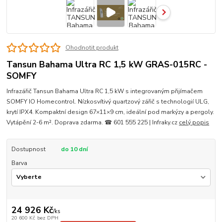
Ohodnotit produkt
Tansun Bahama Ultra RC 1,5 kW GRAS-015RC -
SOMFY
Infrazářič Tansun Bahama Ultra RC 1,5 kW s integrovaným přijímačem
SOMFY IO Homecontrol. Nízkosvítivý quartzový zářič s technologií ULG,
krytí IPX4. Kompaktní design 67×11×9 cm, ideální pod markýzy a pergoly.
Vytápění 2-6 m². Doprava zdarma. ☎ 601 555 225 | Infraky.cz
celý popis
Dostupnost
do 10 dní
Barva
24 926 Kč
/
ks
20 600 Kč
bez DPH