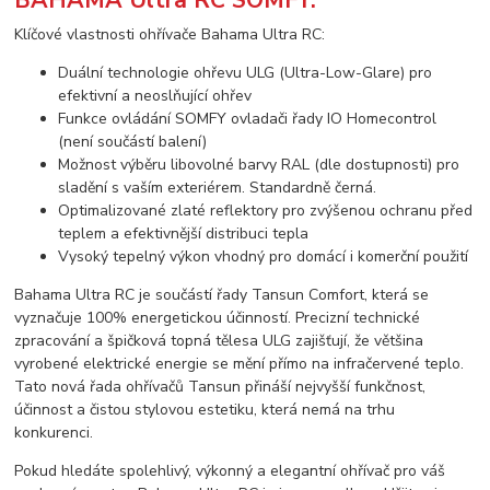
Klíčové vlastnosti ohřívače Bahama Ultra RC:
Duální technologie ohřevu ULG (Ultra-Low-Glare) pro
efektivní a neoslňující ohřev
Funkce ovládání SOMFY ovladači řady IO Homecontrol
(není součástí balení)
Možnost výběru libovolné barvy RAL (dle dostupnosti) pro
sladění s vaším exteriérem. Standardně černá.
Optimalizované zlaté reflektory pro zvýšenou ochranu před
teplem a efektivnější distribuci tepla
Vysoký tepelný výkon vhodný pro domácí i komerční použití
Bahama Ultra RC je součástí řady Tansun Comfort, která se
vyznačuje 100% energetickou účinností. Precizní technické
zpracování a špičková topná tělesa ULG zajišťují, že většina
vyrobené elektrické energie se mění přímo na infračervené teplo.
Tato nová řada ohřívačů Tansun přináší nejvyšší funkčnost,
účinnost a čistou stylovou estetiku, která nemá na trhu
konkurenci.
Pokud hledáte spolehlivý, výkonný a elegantní ohřívač pro váš