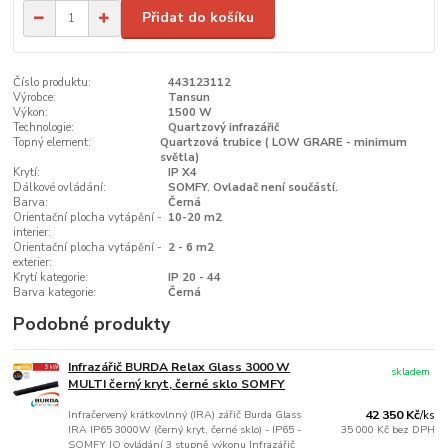
Přidat do košíku
Číslo produktu:
443123112
Výrobce:
Tansun
Výkon:
1500 W
Technologie:
Quartzový infrazářič
Topný element:
Quartzová trubice ( LOW GRARE - minimum
světla)
Krytí:
IP X4
Dálkové ovládání:
SOMFY. Ovladač není součástí.
Barva:
Černá
Orientační plocha vytápění -
10-20 m2
interier:
Orientační plocha vytápění -
2 - 6 m2
exterier:
Krytí kategorie:
IP 20 - 44
Barva kategorie:
Černá
Podobné produkty
Infrazářič BURDA Relax Glass 3000 W
skladem
MULTI černý kryt, černé sklo SOMFY
Infračervený krátkovlnný (IRA) zářič Burda Glass
42 350 Kč
/
ks
IRA IP65 3000W (černý kryt, černé sklo) - IP65 -
35 000 Kč
bez DPH
SOMFY IO ovládání 3 stupně výkonu Infrazářič