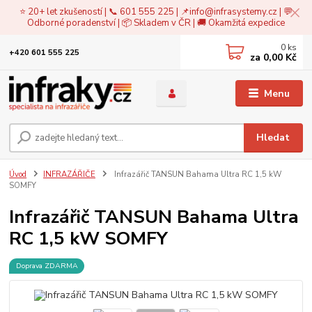
⭐ 20+ let zkušeností | 📞 601 555 225 | 📌
info@infrasystemy.cz
| 💬
Odborné poradenství | 📦 Skladem v ČR | 🚚 Okamžitá expedice
0
ks
+420 601 555 225
za
0,00 Kč
Menu
Hledat
Úvod
INFRAZÁŘIČE
Infrazářič TANSUN Bahama Ultra RC 1,5 kW
SOMFY
Infrazářič TANSUN Bahama Ultra
RC 1,5 kW SOMFY
Doprava ZDARMA