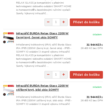
RELAX GLASS je kompatibilní s předními
technologiemi rádiového ovládání SMART HOME
io-homecontrol® a bezdrátovými ručními vysílači
Somfy. Výkonný infrazářič...
Přidat do košíku
Infrazářič BURDA Relax Glass 2200 W
skladem
černý kryt, černé sklo SOMFY
Infračervený krátkovlnný (IRA) zářič Burda Glass
31 944 Kč
/
ks
IRA IP65 2200W (černý kryt, černé sklo) - IP65 -
26 400 Kč
bez DPH
SOMFY IO ovládání 3 stupně výkonu Infrazářič
RELAX GLASS je kompatibilní s předními
technologiemi rádiového ovládání SMART HOME
io-homecontrol® a bezdrátovými ručními vysílači
Somfy. Výkonný infrazářič ...
Přidat do košíku
Infrazářič BURDA Relax Glass 2200 W
skladem
stříbrný kryt, bílé sklo SOMFY
Infračervený krátkovlnný (IRA) zářič Burda Glass
31 944 Kč
/
ks
IRA IP65 2200W (stříbrný kryt, bílé sklo) - IP65 -
26 400 Kč
bez DPH
SOMFY IO ovládání 3 stupně výkonu Infrazářič