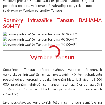
venkovní prostor, Bahama Ultra RC je jasnou volbou. Užijte si
pohodlí a teplo na vaší terase či zahradě po celý rok s tímto
špičkovým ohřívačem od značky Tansun.
Rozměry infrazářiče Tansun BAHAMA
SOMFY
Výrobce Tansun
Společnost Tansun, přední světový výrobce křemenných
elektrických infrazářičů, si za posledních 40 let vybudovala
pozoruhodnou reputaci a bezkonkurenční historii. S více než 500
000 prodanými ohřívači se Tansun stal uznávanou globální
značkou a lídrem v oblasti vývoje vnitřních a venkovních
infrazářičů.
Jako poskytovatel komplexních řešení se Tansun zaměřuje na