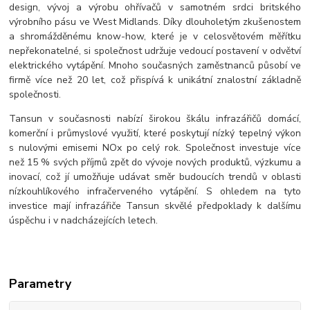
design, vývoj a výrobu ohřívačů v samotném srdci britského
výrobního pásu ve West Midlands. Díky dlouholetým zkušenostem
a shromážděnému know-how, které je v celosvětovém měřítku
nepřekonatelné, si společnost udržuje vedoucí postavení v odvětví
elektrického vytápění. Mnoho současných zaměstnanců působí ve
firmě více než 20 let, což přispívá k unikátní znalostní základně
společnosti.
Tansun v současnosti nabízí širokou škálu infrazářičů domácí,
komerční i průmyslové využití, které poskytují nízký tepelný výkon
s nulovými emisemi NOx po celý rok. Společnost investuje více
než 15 % svých příjmů zpět do vývoje nových produktů, výzkumu a
inovací, což jí umožňuje udávat směr budoucích trendů v oblasti
nízkouhlíkového infračerveného vytápění. S ohledem na tyto
investice mají infrazářiče Tansun skvělé předpoklady k dalšímu
úspěchu i v nadcházejících letech.
Parametry