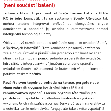
(není součástí balení)
Jednou z hlavních předností ohřívače Tansun Bahama Ultra
RC je jeho kompatibilita se systémem Somfy
. Uživatelé tak
mohou snadno integrovat ohřívač do ekosystému chytré
domácnosti a pohodlně jej ovládat a automatizovat pomocí
inteligentní technologie Somfy.
Objevte nový rozměr pohodlí s unikátním spojením ovládání Somfy
a špičkových infrazářičů. Tato kombinace posouvá komfort na
zcela novou úroveň a přináší vám jedinečnou možnost ovládat
stínění, světla i topení pomocí jednoho univerzálního ovladače.
Infrazářiče s integrovaným přijímačem se snadno spárují s
ovladačem Somfy, což znamená, že budete mít vše pod kontrolou
pouhým stiskem tlačítka.
Rozšiřte svou tepelnou pohodu na terase, pergole nebo
zimní zahradě s vysoce kvalitními infrazářiči od
renomovaných výrobců Tansun.
Výrobky této značky jsou
proslulé svou spolehlivostí, dlouhou životností a vynikajícím
výkonem. Jejich infrazářiče jsou navrženy s důrazem na efektivitu
a estetiku, takže nejen skvěle fungují, ale také skvěle vypadají. S