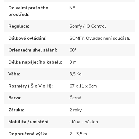
Do velmi prašného
NE
prostředí
Regulace
Somfy / IO Control
Dálkové ovládání
SOMFY. Ovladač není součástí.
Orientační úhel sálání
60°
Délka napájecího kabelu
3 m
Váha
3,5 Kg
Rozměry ( Š x V x H)
67 x 11 x 9cm
Barva
Černá
Záruka
2 roky
Mobilita / umístění
stěna - náklon
Doporučená výška
2 - 3,5 m