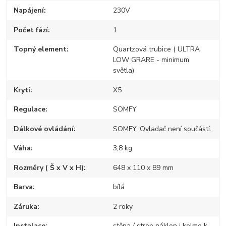
Napájení
230V
Počet fází
1
Topný element
Quartzová trubice ( ULTRA
LOW GRARE - minimum
světla)
Krytí
X5
Regulace
SOMFY
Dálkové ovládání
SOMFY. Ovladač není součástí.
Váha
3,8 kg
Rozměry ( Š x V x H)
648 x 110 x 89 mm
Barva
bílá
Záruka
2 roky
Instalace
stěna / strop náklon i kolmo k