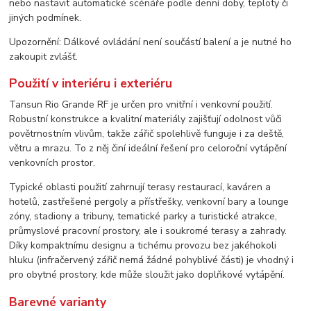
nebo nastavit automatické scénáře podle denní doby, teploty či
jiných podmínek.
Upozornění: Dálkové ovládání není součástí balení a je nutné ho
zakoupit zvlášť.
Použití v interiéru i exteriéru
Tansun Rio Grande RF je určen pro vnitřní i venkovní použití.
Robustní konstrukce a kvalitní materiály zajišťují odolnost vůči
povětrnostním vlivům, takže zářič spolehlivě funguje i za deště,
větru a mrazu. To z něj činí ideální řešení pro celoroční vytápění
venkovních prostor.
Typické oblasti použití zahrnují terasy restaurací, kaváren a
hotelů, zastřešené pergoly a přístřešky, venkovní bary a lounge
zóny, stadiony a tribuny, tematické parky a turistické atrakce,
průmyslové pracovní prostory, ale i soukromé terasy a zahrady.
Díky kompaktnímu designu a tichému provozu bez jakéhokoli
hluku (infračervený zářič nemá žádné pohyblivé části) je vhodný i
pro obytné prostory, kde může sloužit jako doplňkové vytápění.
Barevné varianty