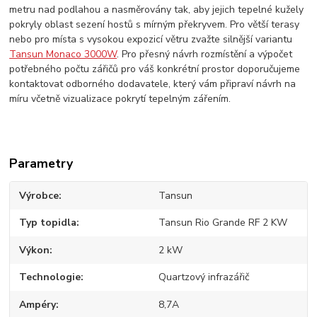
metru nad podlahou a nasměrovány tak, aby jejich tepelné kužely
pokryly oblast sezení hostů s mírným překryvem. Pro větší terasy
nebo pro místa s vysokou expozicí větru zvažte silnější variantu
Tansun Monaco 3000W
. Pro přesný návrh rozmístění a výpočet
potřebného počtu zářičů pro váš konkrétní prostor doporučujeme
kontaktovat odborného dodavatele, který vám připraví návrh na
míru včetně vizualizace pokrytí tepelným zářením.
Parametry
Výrobce
Tansun
Typ topidla
Tansun Rio Grande RF 2 KW
Výkon
2 kW
Technologie
Quartzový infrazářič
Ampéry
8,7A