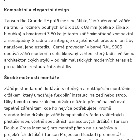
Kompaktní a elegantní design
Tansun Rio Grande RF patří mezi nejštíhlejší infračervené zářiče
na trhu. S rozměry pouhých 648 x 110 x 89 mm (délka x šířka x
hloubka) a hmotností 3,80 kg je tento zářič mimořádně kompaktní
a nenápadný. Snadno se integruje do jakéhokoli prostoru, aniž by
narušoval jeho estetiku. Černé provedení v barvě RAL 9005
dodává zářiči moderní a sofistikovaný vzhled, který ladí s většinou
architektonických stylů – od minimalistických moderních teras až
po rustikální restaurační zahrádky.
Široké možnosti montáže
Zářič je standardně dodáván s otočným a naklápěcím montážním
držákem, který umožňuje flexibilní instalaci na zeď nebo strop.
Díky tomuto univerzálnímu držáku můžete přesně nasměrovat
tepelné záření tam, kde ho nejvíce potřebujete. Kromě
standardního držáku je zářič kompatibilní s řadou volitelných
příslušenství, včetně speciálních parasolových držáků (Tansun
Double Cross Member) pro montáž přímo na slunečníky a
projekčních držáků (Tansun Projection Bracket) pro montáž s