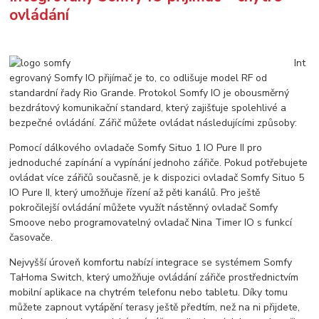
ovládání
Int
egrovaný Somfy IO přijímač je to, co odlišuje model RF od
standardní řady Rio Grande. Protokol Somfy IO je obousměrný
bezdrátový komunikační standard, který zajišťuje spolehlivé a
bezpečné ovládání. Zářič můžete ovládat následujícími způsoby:
Pomocí dálkového ovladače Somfy Situo 1 IO Pure II pro
jednoduché zapínání a vypínání jednoho zářiče. Pokud potřebujete
ovládat více zářičů současně, je k dispozici ovladač Somfy Situo 5
IO Pure II, který umožňuje řízení až pěti kanálů. Pro ještě
pokročilejší ovládání můžete využít nástěnný ovladač Somfy
Smoove nebo programovatelný ovladač Nina Timer IO s funkcí
časovače.
Nejvyšší úroveň komfortu nabízí integrace se systémem Somfy
TaHoma Switch, který umožňuje ovládání zářiče prostřednictvím
mobilní aplikace na chytrém telefonu nebo tabletu. Díky tomu
můžete zapnout vytápění terasy ještě předtím, než na ni přijdete,