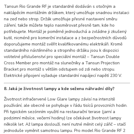
Tansun Rio Grande RF je standardně dodáván s otočným a
naklápěcím montážním držákem, který umožňuje snadnou instalaci
na zeď nebo strop. Držák umožňuje přesné nastavení směru
záření, takže můžete teplo nasměrovat přesně tam, kde ho
potřebujete. Montáž je poměrně jednoduchá a zvládne ji zkušený
kutil, nicméně pro komerční instalace a z bezpečnostních důvodů
doporučujeme montáž svěřit kvalifikovanému elektrikáři. Kromě
standardního nástěnného a stropního držáku jsou k dispozici
volitelné příslušenství pro speciální montáž – Tansun Double
Cross Member pro montáž na slunečníky a Tansun Projection
Bracket pro montáž s větším odstupem od zdi nebo stropu.
Elektrické připojení vyžaduje standardní napájecí napětí 230 V.
8. Jaká je životnost lampy a kde seženu náhradní díly?
Životnost infračervené Low Glare lampy závisí na intenzitě
používání, ale obecně se pohybuje v řádu tisíců provozních hodin.
Při typickém sezónním využití na restaurační terase (jarní a
podzimní měsíce, večerní hodiny) lze očekávat životnost lampy
několik let. Až lampa doslouží, není nutné měnit celý zářič – stačí
jednoduše vyměnit samotnou lampu. Pro model Rio Grande RF 2