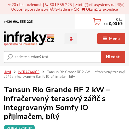
⭐ 20+ let zkušeností | 📞 601 555 225 | 📌
info@infrasystemy.cz
| 💬
Odborné poradenství | 📦 Skladem v ČR | 🚚 Okamžitá expedice
0
ks
+420 601 555 225
za
0,00 Kč
Menu
Hledat
Úvod
INFRAZÁŘIČE
Tansun Rio Grande RF 2 kW – Infračervený terasový
zářič s integrovaným Somfy IO přijímačem, bílý
Tansun Rio Grande RF 2 kW –
Infračervený terasový zářič s
integrovaným Somfy IO
přijímačem, bílý
Doprava ZDARMA