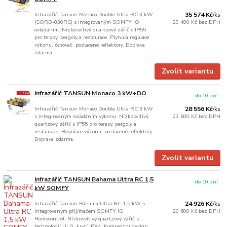
Infrazářič Tansun Monaco Double Ultra RC 3 kW
35 574 Kč
/
ks
(SORD-030RC) s integrovaným SOMFY IO
29 400 Kč
bez DPH
ovládáním. Nízkosvítivý quartzový zářič s IP55
pro terasy, pergoly a restaurace. Plynulá regulace
výkonu, časovač, pozlacené reflektory. Doprava
zdarma.
Zvolit variantu
Infrazářič TANSUN Monaco 3 kW+DO
do 10 dní
Infrazářič Tansun Monaco Double Ultra RC 3 kW
28 556 Kč
/
ks
s integrovaným ovládáním výkonu. Nízkosvítivý
23 600 Kč
bez DPH
quartzový zářič s IP55 pro terasy, pergoly a
restaurace. Regulace výkonu, pozlacené reflektory.
Doprava zdarma.
Zvolit variantu
Infrazářič TANSUN Bahama Ultra RC 1,5
do 10 dní
kW SOMFY
Infrazářič Tansun Bahama Ultra RC 1,5 kW s
24 926 Kč
/
ks
integrovaným přijímačem SOMFY IO
20 600 Kč
bez DPH
Homecontrol. Nízkosvítivý quartzový zářič s
technologií ULG, krytí IPX4. Kompaktní design