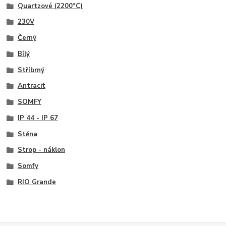
Quartzové (2200°C)
230V
Černý
Bílý
Stříbrný
Antracit
SOMFY
IP 44 - IP 67
Stěna
Strop - náklon
Somfy
RIO Grande