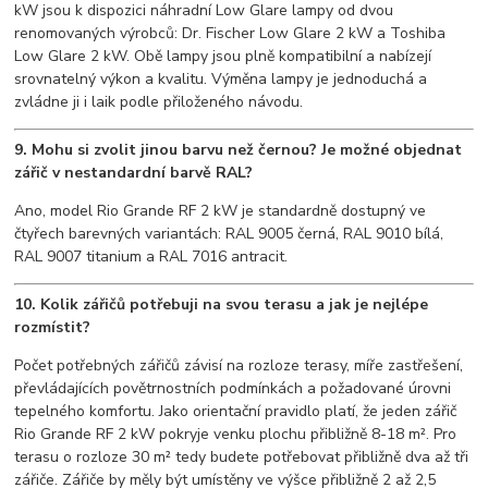
kW jsou k dispozici náhradní Low Glare lampy od dvou
renomovaných výrobců: Dr. Fischer Low Glare 2 kW a Toshiba
Low Glare 2 kW. Obě lampy jsou plně kompatibilní a nabízejí
srovnatelný výkon a kvalitu. Výměna lampy je jednoduchá a
zvládne ji i laik podle přiloženého návodu.
9. Mohu si zvolit jinou barvu než černou? Je možné objednat
zářič v nestandardní barvě RAL?
Ano, model Rio Grande RF 2 kW je standardně dostupný ve
čtyřech barevných variantách: RAL 9005 černá, RAL 9010 bílá,
RAL 9007 titanium a RAL 7016 antracit.
10. Kolik zářičů potřebuji na svou terasu a jak je nejlépe
rozmístit?
Počet potřebných zářičů závisí na rozloze terasy, míře zastřešení,
převládajících povětrnostních podmínkách a požadované úrovni
tepelného komfortu. Jako orientační pravidlo platí, že jeden zářič
Rio Grande RF 2 kW pokryje venku plochu přibližně 8-18 m². Pro
terasu o rozloze 30 m² tedy budete potřebovat přibližně dva až tři
zářiče. Zářiče by měly být umístěny ve výšce přibližně 2 až 2,5