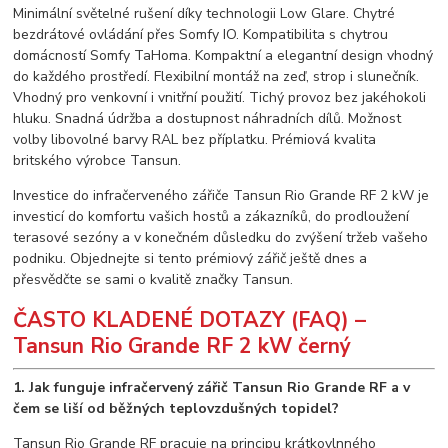
Minimální světelné rušení díky technologii Low Glare. Chytré
bezdrátové ovládání přes Somfy IO. Kompatibilita s chytrou
domácností Somfy TaHoma. Kompaktní a elegantní design vhodný
do každého prostředí. Flexibilní montáž na zeď, strop i slunečník.
Vhodný pro venkovní i vnitřní použití. Tichý provoz bez jakéhokoli
hluku. Snadná údržba a dostupnost náhradních dílů. Možnost
volby libovolné barvy RAL bez příplatku. Prémiová kvalita
britského výrobce Tansun.
Investice do infračerveného zářiče Tansun Rio Grande RF 2 kW je
investicí do komfortu vašich hostů a zákazníků, do prodloužení
terasové sezóny a v konečném důsledku do zvýšení tržeb vašeho
podniku. Objednejte si tento prémiový zářič ještě dnes a
přesvědčte se sami o kvalitě značky Tansun.
ČASTO KLADENÉ DOTAZY (FAQ) –
Tansun Rio Grande RF 2 kW černý
1. Jak funguje infračervený zářič Tansun Rio Grande RF a v
čem se liší od běžných teplovzdušných topidel?
Tansun Rio Grande RF pracuje na principu krátkovlnného