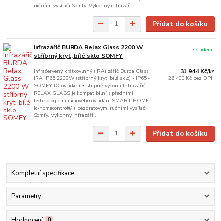
ručními vysílači Somfy. Výkonný infrazář...
Přidat do košíku
Infrazářič BURDA Relax Glass 2200 W
skladem
stříbrný kryt, bílé sklo SOMFY
Infračervený krátkovlnný (IRA) zářič Burda Glass
31 944 Kč
/
ks
IRA IP65 2200W (stříbrný kryt, bílé sklo) - IP65 -
26 400 Kč
bez DPH
SOMFY IO ovládání 3 stupně výkonu Infrazářič
RELAX GLASS je kompatibilní s předními
technologiemi rádiového ovládání SMART HOME
io-homecontrol® a bezdrátovými ručními vysílači
Somfy. Výkonný infrazáři...
Přidat do košíku
Kompletní specifikace
Parametry
Hodnocení
0