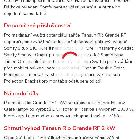
Otočný a naklápěcí montážní držák. Návod k instalaci a obsluze.
Dálkové ovládání Somfy není součástí balení a je nutné ho
objednat samostatně.
Doporučené příslušenství
Pro maximální využití potenciálu zářiče Tansun Rio Grande RF
doporučujeme zvážit následující příslušenství: dálkový ovladač
Somfy Situo 1 IO Pure II nebo Situo 5 IO Pure II, nástěnný ovladač
Somfy Smoove Origin, programovatelný ovladač Somfy Nina
Timer IO, centrální jednotku Somfy TaHoma Switch pro ovládání
přes mobilní aplikaci, parasolový držák Tansun Double Cross
Member pro montáž na slunečník a projekční držák Tansun
Projection Bracket pro montáž s odstupem od zdi.
Náhradní díly
Pro model Rio Grande RF 2 kW jsou k dispozici náhradní Low
Glare lampy od výrobců Dr. Fischer a Toshiba s výkonem 2000 W,
které zajistí dlouhodobou provozuschopnost vašeho zářiče.
Shrnutí výhod Tansun Rio Grande RF 2 kW
Okamžité teplo díky krátkovlnnému infračervenému záření.