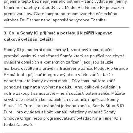
příjemné teplo bez nepříjemného oslnění – zářič vydává jen jemný,
téměř neznatelný nažloutlý svit. Model Rio Grande RF je osazen
prémiovou Low Glare lampou od renomovaného německého
výrobce Dr. Fischer nebo japonského výrobce Toshiba.
3. Co je Somfy IO přijímač a potřebuji k zářiči kupovat
dálkové ovládání zvlášť?
Somfy IO je moderní obousměrný bezdrátový komunikační
protokol vyvinutý společností Somfy, který se používá pro chytré
ovládání domácích a komerčních zařízení, jako jsou žaluzie,
markýzy, osvětlení a právě i infračervené zářiče. Model Rio Grande
RF má tento přijímač integrovaný přímo v těle zářiče, takže
nepotřebujete žádný externí modul. Díky tomu můžete zářič
pohodlně zapínat a vypínat na dálku. Ano, dálkové ovládání je
nutné zakoupit samostatně – není součástí balení zářiče. Můžete
si vybrat z několika kompatibilních ovladačů, například Somfy
Situo 1 IO Pure II pro ovládání jednoho kanálu, Somfy Situo 5 IO
Pure II pro ovládání až pěti kanálů, nástěnný ovladač Somfy
Smoove Origin nebo programovatelný ovladač Nina Timer IO s
funkcí časovače.