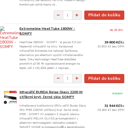
infrazářičů své velikosti na trhu. Moderní design
kombinuje rychlý topný vý...
Přidat do košíku
Extremeline HeatTube 1800W -
do 10 dní
SOMFY
HeatTube 1800W - SOMFY - ⌀ pouze 5,5 cm!
39 800 Kč
/
ks
Nejtentší infrazářič na trhu. Karbonové
32 893 Kč
bez DPH
infrazářiče ExtremeLine nabízejí špičkovou
alternativu pro efektivní využití infračerveného
tepla. Díky technologii HeatTube dokážete
proměnit až 98 % vyprodukované energie na
teplo, což z něj dělá jeden z nejúspo...
Přidat do košíku
Infrazářič BURDA Relax Glass 2200 W
skladem
stříbrný kryt, černé sklo SOMFY
Infračervený krátkovlnný (IRA) zářič Burda Glass
31 944 Kč
/
ks
IRA IP65 2200W (stříbrný kryt, černé sklo) -
26 400 Kč
bez DPH
IP65 - SOMFY IO ovládání 3 stupně výkonu
Infrazářič RELAX GLASS je kompatibilní s
předními technologiemi rádiového ovládání
SMART HOME io-homecontrol® a bezdrátovými