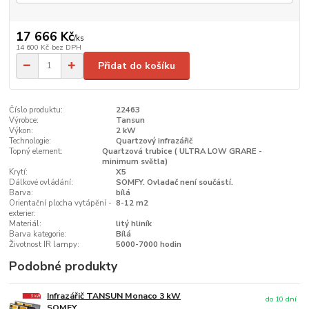
17 666 Kč
/
ks
14 600 Kč
bez DPH
Přidat do košíku
Číslo produktu:
22463
Výrobce:
Tansun
Výkon:
2 kW
Technologie:
Quartzový infrazářič
Topný element:
Quartzová trubice ( ULTRA LOW GRARE -
minimum světla)
Krytí:
X5
Dálkové ovládání:
SOMFY. Ovladač není součástí.
Barva:
bílá
Orientační plocha vytápění -
8-12 m2
exterier:
Materiál:
litý hliník
Barva kategorie:
Bílá
Životnost IR lampy:
5000-7000 hodin
Podobné produkty
Infrazářič TANSUN Monaco 3 kW
do 10 dní
SOMFY