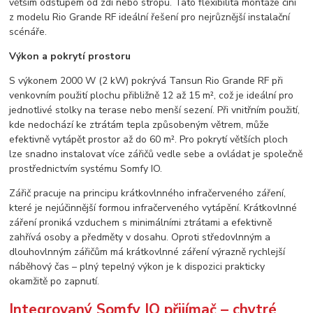
větším odstupem od zdi nebo stropu. Tato flexibilita montáže činí
z modelu Rio Grande RF ideální řešení pro nejrůznější instalační
scénáře.
Výkon a pokrytí prostoru
S výkonem 2000 W (2 kW) pokrývá Tansun Rio Grande RF při
venkovním použití plochu přibližně 12 až 15 m², což je ideální pro
jednotlivé stolky na terase nebo menší sezení. Při vnitřním použití,
kde nedochází ke ztrátám tepla způsobeným větrem, může
efektivně vytápět prostor až do 60 m². Pro pokrytí větších ploch
lze snadno instalovat více zářičů vedle sebe a ovládat je společně
prostřednictvím systému Somfy IO.
Zářič pracuje na principu krátkovlnného infračerveného záření,
které je nejúčinnější formou infračerveného vytápění. Krátkovlnné
záření proniká vzduchem s minimálními ztrátami a efektivně
zahřívá osoby a předměty v dosahu. Oproti středovlnným a
dlouhovlnným zářičům má krátkovlnné záření výrazně rychlejší
náběhový čas – plný tepelný výkon je k dispozici prakticky
okamžitě po zapnutí.
Integrovaný Somfy IO přijímač – chytré