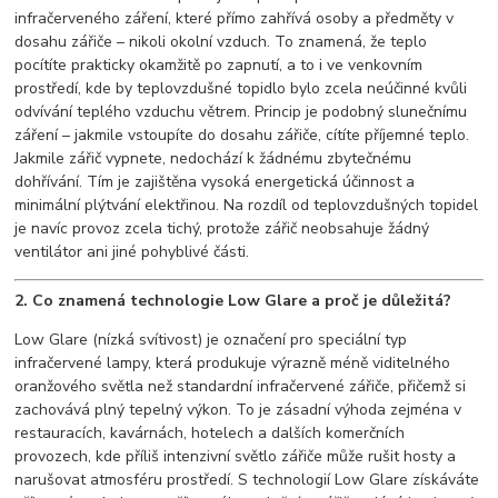
infračerveného záření, které přímo zahřívá osoby a předměty v
dosahu zářiče – nikoli okolní vzduch. To znamená, že teplo
pocítíte prakticky okamžitě po zapnutí, a to i ve venkovním
prostředí, kde by teplovzdušné topidlo bylo zcela neúčinné kvůli
odvívání teplého vzduchu větrem. Princip je podobný slunečnímu
záření – jakmile vstoupíte do dosahu zářiče, cítíte příjemné teplo.
Jakmile zářič vypnete, nedochází k žádnému zbytečnému
dohřívání. Tím je zajištěna vysoká energetická účinnost a
minimální plýtvání elektřinou. Na rozdíl od teplovzdušných topidel
je navíc provoz zcela tichý, protože zářič neobsahuje žádný
ventilátor ani jiné pohyblivé části.
2. Co znamená technologie Low Glare a proč je důležitá?
Low Glare (nízká svítivost) je označení pro speciální typ
infračervené lampy, která produkuje výrazně méně viditelného
oranžového světla než standardní infračervené zářiče, přičemž si
zachovává plný tepelný výkon. To je zásadní výhoda zejména v
restauracích, kavárnách, hotelech a dalších komerčních
provozech, kde příliš intenzivní světlo zářiče může rušit hosty a
narušovat atmosféru prostředí. S technologií Low Glare získáváte