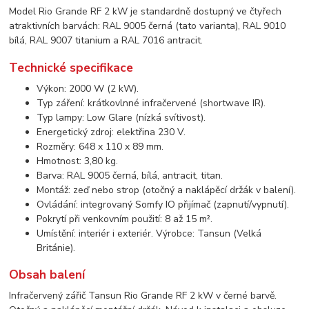
Model Rio Grande RF 2 kW je standardně dostupný ve čtyřech
atraktivních barvách: RAL 9005 černá (tato varianta), RAL 9010
bílá, RAL 9007 titanium a RAL 7016 antracit.
Technické specifikace
Výkon: 2000 W (2 kW).
Typ záření: krátkovlnné infračervené (shortwave IR).
Typ lampy: Low Glare (nízká svítivost).
Energetický zdroj: elektřina 230 V.
Rozměry: 648 x 110 x 89 mm.
Hmotnost: 3,80 kg.
Barva: RAL 9005 černá, bílá, antracit, titan.
Montáž: zeď nebo strop (otočný a naklápěcí držák v balení).
Ovládání: integrovaný Somfy IO přijímač (zapnutí/vypnutí).
Pokrytí při venkovním použití: 8 až 15 m².
Umístění: interiér i exteriér. Výrobce: Tansun (Velká
Británie).
Obsah balení
Infračervený zářič Tansun Rio Grande RF 2 kW v černé barvě.