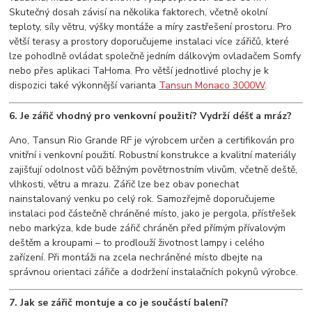
Skutečný dosah závisí na několika faktorech, včetně okolní
teploty, síly větru, výšky montáže a míry zastřešení prostoru. Pro
větší terasy a prostory doporučujeme instalaci více zářičů, které
lze pohodlně ovládat společně jedním dálkovým ovladačem Somfy
nebo přes aplikaci TaHoma. Pro větší jednotlivé plochy je k
dispozici také výkonnější varianta
Tansun Monaco 3000W
.
6. Je zářič vhodný pro venkovní použití? Vydrží déšť a mráz?
Ano, Tansun Rio Grande RF je výrobcem určen a certifikován pro
vnitřní i venkovní použití. Robustní konstrukce a kvalitní materiály
zajišťují odolnost vůči běžným povětrnostním vlivům, včetně deště,
vlhkosti, větru a mrazu. Zářič lze bez obav ponechat
nainstalovaný venku po celý rok. Samozřejmě doporučujeme
instalaci pod částečně chráněné místo, jako je pergola, přístřešek
nebo markýza, kde bude zářič chráněn před přímým přívalovým
deštěm a kroupami – to prodlouží životnost lampy i celého
zařízení. Při montáži na zcela nechráněné místo dbejte na
správnou orientaci zářiče a dodržení instalačních pokynů výrobce.
7. Jak se zářič montuje a co je součástí balení?