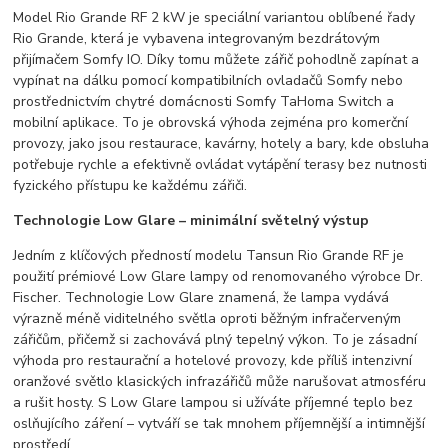
Model Rio Grande RF 2 kW je speciální variantou oblíbené řady
Rio Grande, která je vybavena integrovaným bezdrátovým
přijímačem Somfy IO. Díky tomu můžete zářič pohodlně zapínat a
vypínat na dálku pomocí kompatibilních ovladačů Somfy nebo
prostřednictvím chytré domácnosti Somfy TaHoma Switch a
mobilní aplikace. To je obrovská výhoda zejména pro komerční
provozy, jako jsou restaurace, kavárny, hotely a bary, kde obsluha
potřebuje rychle a efektivně ovládat vytápění terasy bez nutnosti
fyzického přístupu ke každému zářiči.
Technologie Low Glare – minimální světelný výstup
Jedním z klíčových předností modelu Tansun Rio Grande RF je
použití prémiové Low Glare lampy od renomovaného výrobce Dr.
Fischer. Technologie Low Glare znamená, že lampa vydává
výrazně méně viditelného světla oproti běžným infračerveným
zářičům, přičemž si zachovává plný tepelný výkon. To je zásadní
výhoda pro restaurační a hotelové provozy, kde příliš intenzivní
oranžové světlo klasických infrazářičů může narušovat atmosféru
a rušit hosty. S Low Glare lampou si užíváte příjemné teplo bez
oslňujícího záření – vytváří se tak mnohem příjemnější a intimnější
prostředí.