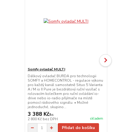
Somfy ovladač MULTI
Somfy ovlad
Dálkový ovladač BURDA pro technologii
Dálkový ovl
SOMFY a HOMECONTROL - regulace výkonu
SOMFY a HOM
pro každý kanál samostatně Situo 5 Varianta
II Pure je be
A / M io II Pure je bezdrátový ruční vysílač s
kolečkem pro
rolovacím kolečkem pro ruční ovládání io-
io-radio při
drive nebo io-radio přijímače na místě
rádiového si
pomocí rádiového signálu. • Možné
skupinové ne
jednoduché, skupino...
Rolovací kole
3 388 Kč
2 662 Kč
/
ks
skladem
2 800 Kč
bez DPH
2 200 Kč
bez
Přidat do košíku