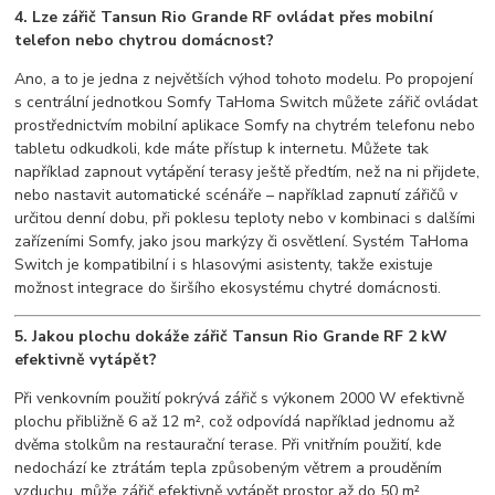
4. Lze zářič Tansun Rio Grande RF ovládat přes mobilní
telefon nebo chytrou domácnost?
Ano, a to je jedna z největších výhod tohoto modelu. Po propojení
s centrální jednotkou Somfy TaHoma Switch můžete zářič ovládat
prostřednictvím mobilní aplikace Somfy na chytrém telefonu nebo
tabletu odkudkoli, kde máte přístup k internetu. Můžete tak
například zapnout vytápění terasy ještě předtím, než na ni přijdete,
nebo nastavit automatické scénáře – například zapnutí zářičů v
určitou denní dobu, při poklesu teploty nebo v kombinaci s dalšími
zařízeními Somfy, jako jsou markýzy či osvětlení. Systém TaHoma
Switch je kompatibilní i s hlasovými asistenty, takže existuje
možnost integrace do širšího ekosystému chytré domácnosti.
5. Jakou plochu dokáže zářič Tansun Rio Grande RF 2 kW
efektivně vytápět?
Při venkovním použití pokrývá zářič s výkonem 2000 W efektivně
plochu přibližně 6 až 12 m², což odpovídá například jednomu až
dvěma stolkům na restaurační terase. Při vnitřním použití, kde
nedochází ke ztrátám tepla způsobeným větrem a prouděním
vzduchu, může zářič efektivně vytápět prostor až do 50 m².