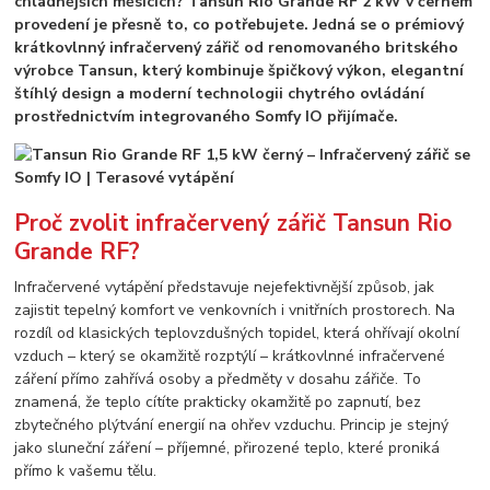
chladnějších měsících? Tansun Rio Grande RF 2 kW v černém
provedení je přesně to, co potřebujete. Jedná se o prémiový
krátkovlnný infračervený zářič od renomovaného britského
výrobce Tansun, který kombinuje špičkový výkon, elegantní
štíhlý design a moderní technologii chytrého ovládání
prostřednictvím integrovaného Somfy IO přijímače.
Proč zvolit infračervený zářič Tansun Rio
Grande RF?
Infračervené vytápění představuje nejefektivnější způsob, jak
zajistit tepelný komfort ve venkovních i vnitřních prostorech. Na
rozdíl od klasických teplovzdušných topidel, která ohřívají okolní
vzduch – který se okamžitě rozptýlí – krátkovlnné infračervené
záření přímo zahřívá osoby a předměty v dosahu zářiče. To
znamená, že teplo cítíte prakticky okamžitě po zapnutí, bez
zbytečného plýtvání energií na ohřev vzduchu. Princip je stejný
jako sluneční záření – příjemné, přirozené teplo, které proniká
přímo k vašemu tělu.