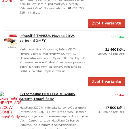
67×11×9 cm, ideální pod markýzy a pergoly.
Vytápění 2-6 m². Doprava zdarma. ☎ 601 555
225 | Infraky.cz
Zvolit variantu
Infrazářič TANSUN Havana 2 kW,
do 10 dní
carbon, SOMFY
Karbonový ultra nízkosvítivý infrazářič Tansun
31 460 Kč
/
ks
Havana 2 kW s integrovaným SOMFY IO
26 000 Kč
bez DPH
Homecontrol ovládáním. Výkon 2000 W, krytí IP
X4, černé provedení. Ideální pro terasy, pergoly a
zimní zahrady. První karbonový infrazářič se
SOMFY na trhu. Doprava zdarma.
Zvolit variantu
Extremeline HEATFLARE 3200W,
do 10 dní
SOMFY, tmavě šedý
HeatFlare 3200W, německý karbonový designový
47 500 Kč
/
ks
infrazářič se SOMFY HeatFlare Carbon – moderní
39 256 Kč
bez DPH
design, příjemné infračervené teplo a dostupné ve
třech různých barvách. HeatFlare Carbon od
ExtremeLine je jedním z nejvýkonnějších