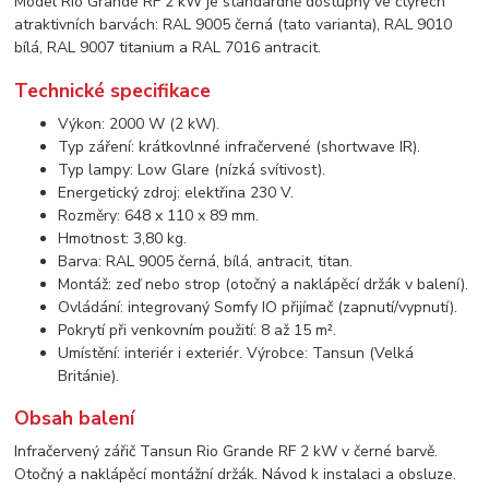
Model Rio Grande RF 2 kW je standardně dostupný ve čtyřech
atraktivních barvách: RAL 9005 černá (tato varianta), RAL 9010
bílá, RAL 9007 titanium a RAL 7016 antracit.
Technické specifikace
Výkon: 2000 W (2 kW).
Typ záření: krátkovlnné infračervené (shortwave IR).
Typ lampy: Low Glare (nízká svítivost).
Energetický zdroj: elektřina 230 V.
Rozměry: 648 x 110 x 89 mm.
Hmotnost: 3,80 kg.
Barva: RAL 9005 černá, bílá, antracit, titan.
Montáž: zeď nebo strop (otočný a naklápěcí držák v balení).
Ovládání: integrovaný Somfy IO přijímač (zapnutí/vypnutí).
Pokrytí při venkovním použití: 8 až 15 m².
Umístění: interiér i exteriér. Výrobce: Tansun (Velká
Británie).
Obsah balení
Infračervený zářič Tansun Rio Grande RF 2 kW v černé barvě.
Otočný a naklápěcí montážní držák. Návod k instalaci a obsluze.