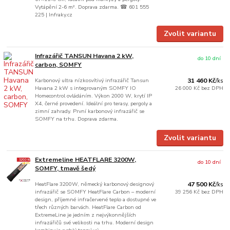
Vytápění 2-6 m². Doprava zdarma. ☎ 601 555
225 | Infraky.cz
Zvolit variantu
Infrazářič TANSUN Havana 2 kW,
do 10 dní
carbon, SOMFY
Karbonový ultra nízkosvítivý infrazářič Tansun
31 460 Kč
/
ks
Havana 2 kW s integrovaným SOMFY IO
26 000 Kč
bez DPH
Homecontrol ovládáním. Výkon 2000 W, krytí IP
X4, černé provedení. Ideální pro terasy, pergoly a
zimní zahrady. První karbonový infrazářič se
SOMFY na trhu. Doprava zdarma.
Zvolit variantu
Extremeline HEATFLARE 3200W,
do 10 dní
SOMFY, tmavě šedý
HeatFlare 3200W, německý karbonový designový
47 500 Kč
/
ks
infrazářič se SOMFY HeatFlare Carbon – moderní
39 256 Kč
bez DPH
design, příjemné infračervené teplo a dostupné ve
třech různých barvách. HeatFlare Carbon od
ExtremeLine je jedním z nejvýkonnějších
infrazářičů své velikosti na trhu. Moderní design