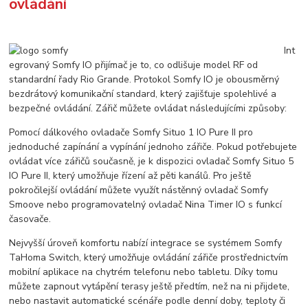
ovládání
Int
egrovaný Somfy IO přijímač je to, co odlišuje model RF od
standardní řady Rio Grande. Protokol Somfy IO je obousměrný
bezdrátový komunikační standard, který zajišťuje spolehlivé a
bezpečné ovládání. Zářič můžete ovládat následujícími způsoby:
Pomocí dálkového ovladače Somfy Situo 1 IO Pure II pro
jednoduché zapínání a vypínání jednoho zářiče. Pokud potřebujete
ovládat více zářičů současně, je k dispozici ovladač Somfy Situo 5
IO Pure II, který umožňuje řízení až pěti kanálů. Pro ještě
pokročilejší ovládání můžete využít nástěnný ovladač Somfy
Smoove nebo programovatelný ovladač Nina Timer IO s funkcí
časovače.
Nejvyšší úroveň komfortu nabízí integrace se systémem Somfy
TaHoma Switch, který umožňuje ovládání zářiče prostřednictvím
mobilní aplikace na chytrém telefonu nebo tabletu. Díky tomu
můžete zapnout vytápění terasy ještě předtím, než na ni přijdete,
nebo nastavit automatické scénáře podle denní doby, teploty či