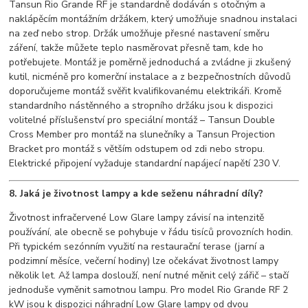
Tansun Rio Grande RF je standardně dodáván s otočným a
naklápěcím montážním držákem, který umožňuje snadnou instalaci
na zeď nebo strop. Držák umožňuje přesné nastavení směru
záření, takže můžete teplo nasměrovat přesně tam, kde ho
potřebujete. Montáž je poměrně jednoduchá a zvládne ji zkušený
kutil, nicméně pro komerční instalace a z bezpečnostních důvodů
doporučujeme montáž svěřit kvalifikovanému elektrikáři. Kromě
standardního nástěnného a stropního držáku jsou k dispozici
volitelné příslušenství pro speciální montáž – Tansun Double
Cross Member pro montáž na slunečníky a Tansun Projection
Bracket pro montáž s větším odstupem od zdi nebo stropu.
Elektrické připojení vyžaduje standardní napájecí napětí 230 V.
8. Jaká je životnost lampy a kde seženu náhradní díly?
Životnost infračervené Low Glare lampy závisí na intenzitě
používání, ale obecně se pohybuje v řádu tisíců provozních hodin.
Při typickém sezónním využití na restaurační terase (jarní a
podzimní měsíce, večerní hodiny) lze očekávat životnost lampy
několik let. Až lampa doslouží, není nutné měnit celý zářič – stačí
jednoduše vyměnit samotnou lampu. Pro model Rio Grande RF 2
kW jsou k dispozici náhradní Low Glare lampy od dvou