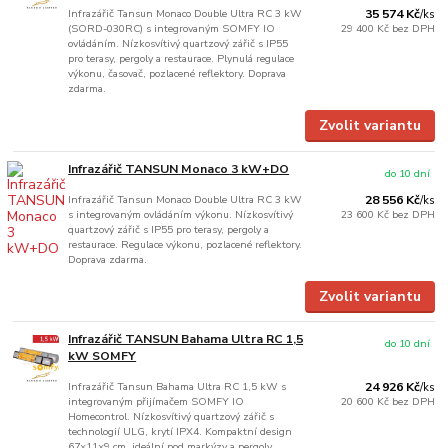
Infrazářič Tansun Monaco Double Ultra RC 3 kW
35 574 Kč
/
ks
(SORD-030RC) s integrovaným SOMFY IO
29 400 Kč
bez DPH
ovládáním. Nízkosvítivý quartzový zářič s IP55
pro terasy, pergoly a restaurace. Plynulá regulace
výkonu, časovač, pozlacené reflektory. Doprava
zdarma.
Zvolit variantu
Infrazářič TANSUN Monaco 3 kW+DO
do 10 dní
Infrazářič Tansun Monaco Double Ultra RC 3 kW
28 556 Kč
/
ks
s integrovaným ovládáním výkonu. Nízkosvítivý
23 600 Kč
bez DPH
quartzový zářič s IP55 pro terasy, pergoly a
restaurace. Regulace výkonu, pozlacené reflektory.
Doprava zdarma.
Zvolit variantu
Infrazářič TANSUN Bahama Ultra RC 1,5
do 10 dní
kW SOMFY
Infrazářič Tansun Bahama Ultra RC 1,5 kW s
24 926 Kč
/
ks
integrovaným přijímačem SOMFY IO
20 600 Kč
bez DPH
Homecontrol. Nízkosvítivý quartzový zářič s
technologií ULG, krytí IPX4. Kompaktní design
67×11×9 cm, ideální pod markýzy a pergoly.