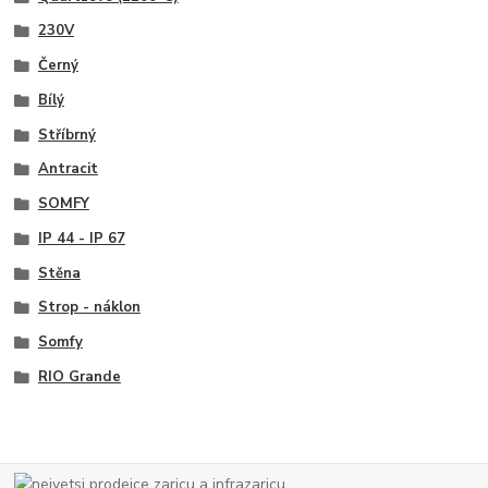
230V
Černý
Bílý
Stříbrný
Antracit
SOMFY
IP 44 - IP 67
Stěna
Strop - náklon
Somfy
RIO Grande