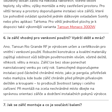
Skutečný dosah závisí na několika faktorech, včetně okolní
teploty, síly větru, výšky montáže a míry zastřešení prostoru. Pro
větší terasy a prostory doporučujeme instalaci více zářičů, které
lze pohodlně ovládat společně jedním dálkovým ovladačem Somfy
nebo přes aplikaci TaHoma. Pro větší jednotlivé plochy je k
dispozici také výkonnější varianta
Tansun Monaco 3000W
.
6. Je zářič vhodný pro venkovní použití? Vydrží déšť a mráz?
Ano, Tansun Rio Grande RF je výrobcem určen a certifikován pro
vnitřní i venkovní použití. Robustní konstrukce a kvalitní materiály
zajišťují odolnost vůči běžným povětrnostním vlivům, včetně deště,
vlhkosti, větru a mrazu. Zářič lze bez obav ponechat
nainstalovaný venku po celý rok. Samozřejmě doporučujeme
instalaci pod částečně chráněné místo, jako je pergola, přístřešek
nebo markýza, kde bude zářič chráněn před přímým přívalovým
deštěm a kroupami – to prodlouží životnost lampy i celého
zařízení. Při montáži na zcela nechráněné místo dbejte na
správnou orientaci zářiče a dodržení instalačních pokynů výrobce.
7. Jak se zářič montuje a co je součástí balení?