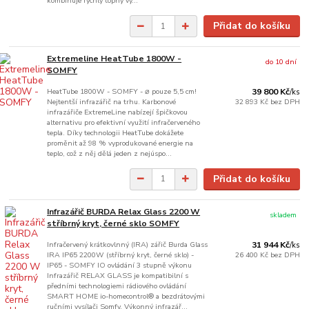
kombinuje rychlý topný vý...
Přidat do košíku
Extremeline HeatTube 1800W -
do 10 dní
SOMFY
HeatTube 1800W - SOMFY - ⌀ pouze 5,5 cm!
39 800 Kč
/
ks
Nejtentší infrazářič na trhu. Karbonové
32 893 Kč
bez DPH
infrazářiče ExtremeLine nabízejí špičkovou
alternativu pro efektivní využití infračerveného
tepla. Díky technologii HeatTube dokážete
proměnit až 98 % vyprodukované energie na
teplo, což z něj dělá jeden z nejúspo...
Přidat do košíku
Infrazářič BURDA Relax Glass 2200 W
skladem
stříbrný kryt, černé sklo SOMFY
Infračervený krátkovlnný (IRA) zářič Burda Glass
31 944 Kč
/
ks
IRA IP65 2200W (stříbrný kryt, černé sklo) -
26 400 Kč
bez DPH
IP65 - SOMFY IO ovládání 3 stupně výkonu
Infrazářič RELAX GLASS je kompatibilní s
předními technologiemi rádiového ovládání
SMART HOME io-homecontrol® a bezdrátovými
ručními vysílači Somfy. Výkonný infrazář...