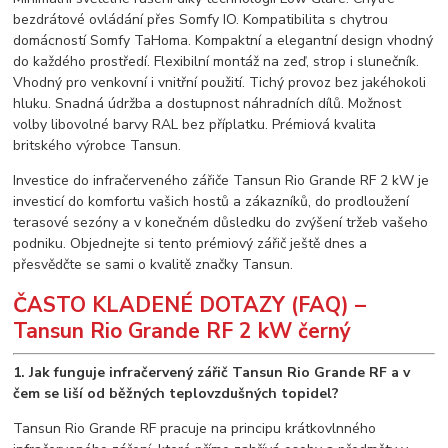
bezdrátové ovládání přes Somfy IO. Kompatibilita s chytrou
domácností Somfy TaHoma. Kompaktní a elegantní design vhodný
do každého prostředí. Flexibilní montáž na zeď, strop i slunečník.
Vhodný pro venkovní i vnitřní použití. Tichý provoz bez jakéhokoli
hluku. Snadná údržba a dostupnost náhradních dílů. Možnost
volby libovolné barvy RAL bez příplatku. Prémiová kvalita
britského výrobce Tansun.
Investice do infračerveného zářiče Tansun Rio Grande RF 2 kW je
investicí do komfortu vašich hostů a zákazníků, do prodloužení
terasové sezóny a v konečném důsledku do zvýšení tržeb vašeho
podniku. Objednejte si tento prémiový zářič ještě dnes a
přesvědčte se sami o kvalitě značky Tansun.
ČASTO KLADENÉ DOTAZY (FAQ) –
Tansun Rio Grande RF 2 kW černý
1. Jak funguje infračervený zářič Tansun Rio Grande RF a v
čem se liší od běžných teplovzdušných topidel?
Tansun Rio Grande RF pracuje na principu krátkovlnného