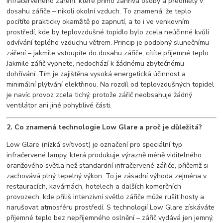
infračerveného záření, které přímo zahřívá osoby a předměty v
dosahu zářiče – nikoli okolní vzduch. To znamená, že teplo
pocítíte prakticky okamžitě po zapnutí, a to i ve venkovním
prostředí, kde by teplovzdušné topidlo bylo zcela neúčinné kvůli
odvívání teplého vzduchu větrem. Princip je podobný slunečnímu
záření – jakmile vstoupíte do dosahu zářiče, cítíte příjemné teplo.
Jakmile zářič vypnete, nedochází k žádnému zbytečnému
dohřívání. Tím je zajištěna vysoká energetická účinnost a
minimální plýtvání elektřinou. Na rozdíl od teplovzdušných topidel
je navíc provoz zcela tichý, protože zářič neobsahuje žádný
ventilátor ani jiné pohyblivé části.
2. Co znamená technologie Low Glare a proč je důležitá?
Low Glare (nízká svítivost) je označení pro speciální typ
infračervené lampy, která produkuje výrazně méně viditelného
oranžového světla než standardní infračervené zářiče, přičemž si
zachovává plný tepelný výkon. To je zásadní výhoda zejména v
restauracích, kavárnách, hotelech a dalších komerčních
provozech, kde příliš intenzivní světlo zářiče může rušit hosty a
narušovat atmosféru prostředí. S technologií Low Glare získáváte
příjemné teplo bez nepříjemného oslnění – zářič vydává jen jemný,