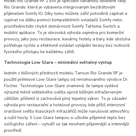
Model Rio Grande RF 2 kW je speciální variantou oblíbené řady
Rio Grande, která je vybavena integrovaným bezdrátovým
přijímačem Somfy IO. Díky tomu můžete zářič pohodlně zapínat a
vypínat na dálku pomocí kompatibilních ovladačů Somfy nebo
prostřednictvím chytré domácnosti Somfy TaHoma Switch a
mobilní aplikace. To je obrovská výhoda zejména pro komerční
provozy, jako jsou restaurace, kavárny, hotely a bary, kde obsluha
potřebuje rychle a efektivně ovládat vytápění terasy bez nutnosti
fyzického přístupu ke každému zářiči.
Technologie Low Glare – minimální světelný výstup
Jedním z klíčových předností modelu Tansun Rio Grande RF je
použití prémiové Low Glare lampy od renomovaného výrobce Dr.
Fischer. Technologie Low Glare znamená, že lampa vydává
výrazně méně viditelného světla oproti běžným infračerveným
zářičům, přičemž si zachovává plný tepelný výkon. To je zásadní
výhoda pro restaurační a hotelové provozy, kde příliš intenzivní
oranžové světlo klasických infrazářičů může narušovat atmosféru
a rušit hosty. S Low Glare lampou si užíváte příjemné teplo bez
oslňujícího záření – vytváří se tak mnohem příjemnější a intimnější
prostředí.