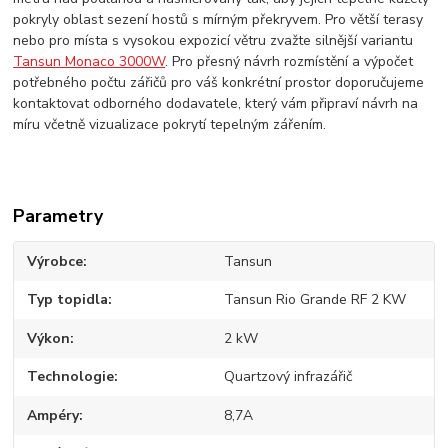
pokryly oblast sezení hostů s mírným překryvem. Pro větší terasy
nebo pro místa s vysokou expozicí větru zvažte silnější variantu
Tansun Monaco 3000W
. Pro přesný návrh rozmístění a výpočet
potřebného počtu zářičů pro váš konkrétní prostor doporučujeme
kontaktovat odborného dodavatele, který vám připraví návrh na
míru včetně vizualizace pokrytí tepelným zářením.
Parametry
Výrobce
Tansun
Typ topidla
Tansun Rio Grande RF 2 KW
Výkon
2 kW
Technologie
Quartzový infrazářič
Ampéry
8,7A