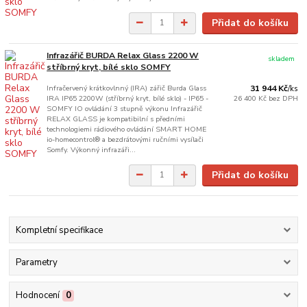
Přidat do košíku
Infrazářič BURDA Relax Glass 2200 W
skladem
stříbrný kryt, bílé sklo SOMFY
Infračervený krátkovlnný (IRA) zářič Burda Glass
31 944 Kč
/
ks
IRA IP65 2200W (stříbrný kryt, bílé sklo) - IP65 -
26 400 Kč
bez DPH
SOMFY IO ovládání 3 stupně výkonu Infrazářič
RELAX GLASS je kompatibilní s předními
technologiemi rádiového ovládání SMART HOME
io-homecontrol® a bezdrátovými ručními vysílači
Somfy. Výkonný infrazáři...
Přidat do košíku
Kompletní specifikace
Parametry
Hodnocení
0