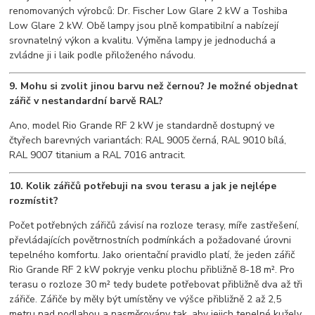
renomovaných výrobců: Dr. Fischer Low Glare 2 kW a Toshiba
Low Glare 2 kW. Obě lampy jsou plně kompatibilní a nabízejí
srovnatelný výkon a kvalitu. Výměna lampy je jednoduchá a
zvládne ji i laik podle přiloženého návodu.
9. Mohu si zvolit jinou barvu než černou? Je možné objednat
zářič v nestandardní barvě RAL?
Ano, model Rio Grande RF 2 kW je standardně dostupný ve
čtyřech barevných variantách: RAL 9005 černá, RAL 9010 bílá,
RAL 9007 titanium a RAL 7016 antracit.
10. Kolik zářičů potřebuji na svou terasu a jak je nejlépe
rozmístit?
Počet potřebných zářičů závisí na rozloze terasy, míře zastřešení,
převládajících povětrnostních podmínkách a požadované úrovni
tepelného komfortu. Jako orientační pravidlo platí, že jeden zářič
Rio Grande RF 2 kW pokryje venku plochu přibližně 8-18 m². Pro
terasu o rozloze 30 m² tedy budete potřebovat přibližně dva až tři
zářiče. Zářiče by měly být umístěny ve výšce přibližně 2 až 2,5
metru nad podlahou a nasměrovány tak, aby jejich tepelné kužely