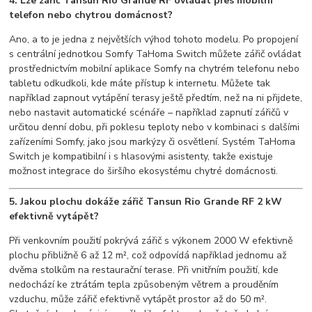
4. Lze zářič Tansun Rio Grande RF ovládat přes mobilní
telefon nebo chytrou domácnost?
Ano, a to je jedna z největších výhod tohoto modelu. Po propojení
s centrální jednotkou Somfy TaHoma Switch můžete zářič ovládat
prostřednictvím mobilní aplikace Somfy na chytrém telefonu nebo
tabletu odkudkoli, kde máte přístup k internetu. Můžete tak
například zapnout vytápění terasy ještě předtím, než na ni přijdete,
nebo nastavit automatické scénáře – například zapnutí zářičů v
určitou denní dobu, při poklesu teploty nebo v kombinaci s dalšími
zařízeními Somfy, jako jsou markýzy či osvětlení. Systém TaHoma
Switch je kompatibilní i s hlasovými asistenty, takže existuje
možnost integrace do širšího ekosystému chytré domácnosti.
5. Jakou plochu dokáže zářič Tansun Rio Grande RF 2 kW
efektivně vytápět?
Při venkovním použití pokrývá zářič s výkonem 2000 W efektivně
plochu přibližně 6 až 12 m², což odpovídá například jednomu až
dvěma stolkům na restaurační terase. Při vnitřním použití, kde
nedochází ke ztrátám tepla způsobeným větrem a prouděním
vzduchu, může zářič efektivně vytápět prostor až do 50 m².