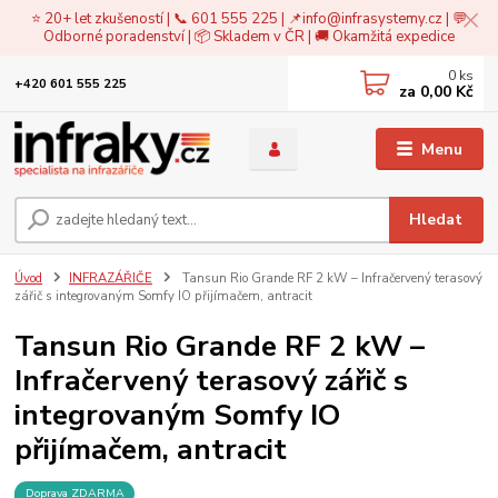
⭐ 20+ let zkušeností | 📞 601 555 225 | 📌
info@infrasystemy.cz
| 💬
Odborné poradenství | 📦 Skladem v ČR | 🚚 Okamžitá expedice
0
ks
+420 601 555 225
za
0,00 Kč
Menu
Hledat
Úvod
INFRAZÁŘIČE
Tansun Rio Grande RF 2 kW – Infračervený terasový
zářič s integrovaným Somfy IO přijímačem, antracit
Tansun Rio Grande RF 2 kW –
Infračervený terasový zářič s
integrovaným Somfy IO
přijímačem, antracit
Doprava ZDARMA