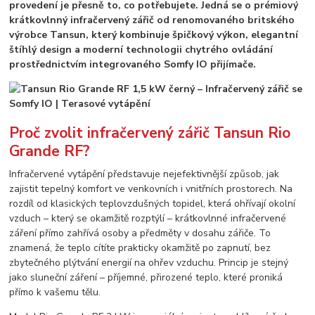
provedení je přesně to, co potřebujete. Jedná se o prémiový
krátkovlnný infračervený zářič od renomovaného britského
výrobce Tansun, který kombinuje špičkový výkon, elegantní
štíhlý design a moderní technologii chytrého ovládání
prostřednictvím integrovaného Somfy IO přijímače.
Proč zvolit infračervený zářič Tansun Rio
Grande RF?
Infračervené vytápění představuje nejefektivnější způsob, jak
zajistit tepelný komfort ve venkovních i vnitřních prostorech. Na
rozdíl od klasických teplovzdušných topidel, která ohřívají okolní
vzduch – který se okamžitě rozptýlí – krátkovlnné infračervené
záření přímo zahřívá osoby a předměty v dosahu zářiče. To
znamená, že teplo cítíte prakticky okamžitě po zapnutí, bez
zbytečného plýtvání energií na ohřev vzduchu. Princip je stejný
jako sluneční záření – příjemné, přirozené teplo, které proniká
přímo k vašemu tělu.