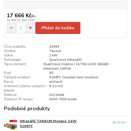
17 666 Kč
/
ks
14 600 Kč
bez DPH
Přidat do košíku
Číslo produktu:
23464
Výrobce:
Tansun
Výkon:
2 kW
Technologie:
Quartzový infrazářič
Topný element:
Quartzová trubice ( ULTRA LOW GRARE -
minimum světla)
Krytí:
X5
Dálkové ovládání:
SOMFY. Ovladač není součástí.
Barva:
antracit
Orientační plocha vytápění -
8-12 m2
exterier:
Materiál:
litý hliník
Životnost IR lampy:
5000-7000 hodin
Podobné produkty
Infrazářič TANSUN Monaco 3 kW
do 10 dní
SOMFY