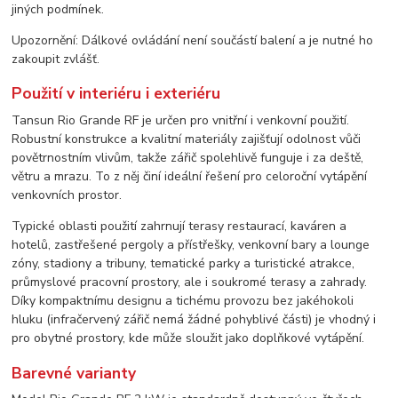
jiných podmínek.
Upozornění: Dálkové ovládání není součástí balení a je nutné ho
zakoupit zvlášť.
Použití v interiéru i exteriéru
Tansun Rio Grande RF je určen pro vnitřní i venkovní použití.
Robustní konstrukce a kvalitní materiály zajišťují odolnost vůči
povětrnostním vlivům, takže zářič spolehlivě funguje i za deště,
větru a mrazu. To z něj činí ideální řešení pro celoroční vytápění
venkovních prostor.
Typické oblasti použití zahrnují terasy restaurací, kaváren a
hotelů, zastřešené pergoly a přístřešky, venkovní bary a lounge
zóny, stadiony a tribuny, tematické parky a turistické atrakce,
průmyslové pracovní prostory, ale i soukromé terasy a zahrady.
Díky kompaktnímu designu a tichému provozu bez jakéhokoli
hluku (infračervený zářič nemá žádné pohyblivé části) je vhodný i
pro obytné prostory, kde může sloužit jako doplňkové vytápění.
Barevné varianty