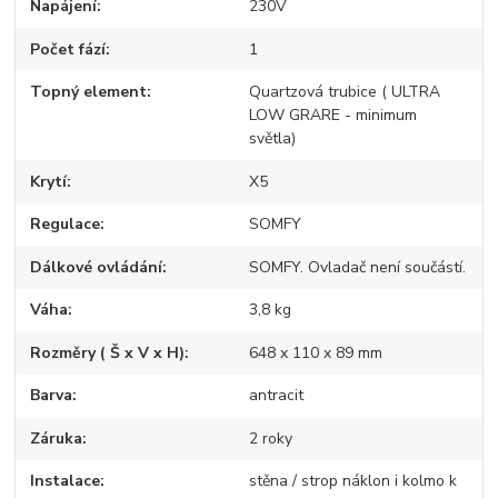
Napájení
230V
Počet fází
1
Topný element
Quartzová trubice ( ULTRA
LOW GRARE - minimum
světla)
Krytí
X5
Regulace
SOMFY
Dálkové ovládání
SOMFY. Ovladač není součástí.
Váha
3,8 kg
Rozměry ( Š x V x H)
648 x 110 x 89 mm
Barva
antracit
Záruka
2 roky
Instalace
stěna / strop náklon i kolmo k