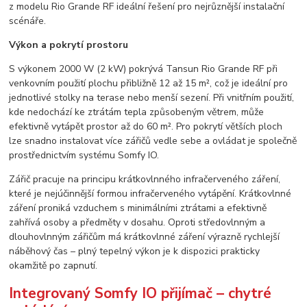
z modelu Rio Grande RF ideální řešení pro nejrůznější instalační
scénáře.
Výkon a pokrytí prostoru
S výkonem 2000 W (2 kW) pokrývá Tansun Rio Grande RF při
venkovním použití plochu přibližně 12 až 15 m², což je ideální pro
jednotlivé stolky na terase nebo menší sezení. Při vnitřním použití,
kde nedochází ke ztrátám tepla způsobeným větrem, může
efektivně vytápět prostor až do 60 m². Pro pokrytí větších ploch
lze snadno instalovat více zářičů vedle sebe a ovládat je společně
prostřednictvím systému Somfy IO.
Zářič pracuje na principu krátkovlnného infračerveného záření,
které je nejúčinnější formou infračerveného vytápění. Krátkovlnné
záření proniká vzduchem s minimálními ztrátami a efektivně
zahřívá osoby a předměty v dosahu. Oproti středovlnným a
dlouhovlnným zářičům má krátkovlnné záření výrazně rychlejší
náběhový čas – plný tepelný výkon je k dispozici prakticky
okamžitě po zapnutí.
Integrovaný Somfy IO přijímač – chytré