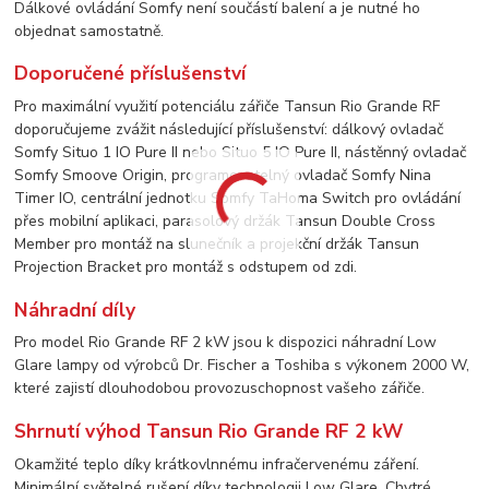
Dálkové ovládání Somfy není součástí balení a je nutné ho
objednat samostatně.
Doporučené příslušenství
Pro maximální využití potenciálu zářiče Tansun Rio Grande RF
doporučujeme zvážit následující příslušenství: dálkový ovladač
Somfy Situo 1 IO Pure II nebo Situo 5 IO Pure II, nástěnný ovladač
Somfy Smoove Origin, programovatelný ovladač Somfy Nina
Timer IO, centrální jednotku Somfy TaHoma Switch pro ovládání
přes mobilní aplikaci, parasolový držák Tansun Double Cross
Member pro montáž na slunečník a projekční držák Tansun
Projection Bracket pro montáž s odstupem od zdi.
Náhradní díly
Pro model Rio Grande RF 2 kW jsou k dispozici náhradní Low
Glare lampy od výrobců Dr. Fischer a Toshiba s výkonem 2000 W,
které zajistí dlouhodobou provozuschopnost vašeho zářiče.
Shrnutí výhod Tansun Rio Grande RF 2 kW
Okamžité teplo díky krátkovlnnému infračervenému záření.
Minimální světelné rušení díky technologii Low Glare. Chytré