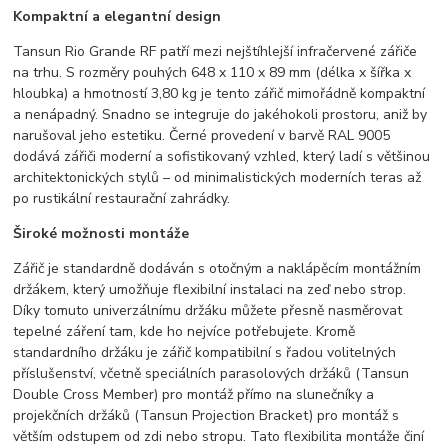
Kompaktní a elegantní design
Tansun Rio Grande RF patří mezi nejštíhlejší infračervené zářiče
na trhu. S rozměry pouhých 648 x 110 x 89 mm (délka x šířka x
hloubka) a hmotností 3,80 kg je tento zářič mimořádně kompaktní
a nenápadný. Snadno se integruje do jakéhokoli prostoru, aniž by
narušoval jeho estetiku. Černé provedení v barvě RAL 9005
dodává zářiči moderní a sofistikovaný vzhled, který ladí s většinou
architektonických stylů – od minimalistických moderních teras až
po rustikální restaurační zahrádky.
Široké možnosti montáže
Zářič je standardně dodáván s otočným a naklápěcím montážním
držákem, který umožňuje flexibilní instalaci na zeď nebo strop.
Díky tomuto univerzálnímu držáku můžete přesně nasměrovat
tepelné záření tam, kde ho nejvíce potřebujete. Kromě
standardního držáku je zářič kompatibilní s řadou volitelných
příslušenství, včetně speciálních parasolových držáků (Tansun
Double Cross Member) pro montáž přímo na slunečníky a
projekčních držáků (Tansun Projection Bracket) pro montáž s
větším odstupem od zdi nebo stropu. Tato flexibilita montáže činí