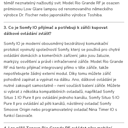
téměř neznatelný nažloutlý svit. Model Rio Grande RF je osazen
prémiovou Low Glare lampou od renomovaného německého
výrobce Dr. Fischer nebo japonského výrobce Toshiba.
3. Co je Somfy IO přijímač a potřebuji k zářiči kupovat
dálkové ovládání zvlášť?
Somfy IO je moderní obousměrný bezdrátový komunikační
protokol vyvinutý společností Somfy, který se používá pro chytré
ovládání domácích a komerčních zařízení, jako jsou žaluzie,
markýzy, osvětlení a právě i infračervené zářiče. Model Rio Grande
RF má tento přijímač integrovaný přímo v těle zářiče, takže
nepotřebujete žádný externí modul. Díky tomu můžete zářič
pohodlně zapínat a vypínat na dálku. Ano, dálkové ovládání je
nutné zakoupit samostatně – není součástí balení zářiče. Můžete
si vybrat z několika kompatibilních ovladačů, například Somfy
Situo 1 IO Pure II pro ovládání jednoho kanálu, Somfy Situo 5 IO
Pure II pro ovládání až pěti kanálů, nástěnný ovladač Somfy
Smoove Origin nebo programovatelný ovladač Nina Timer IO s
funkcí časovače.