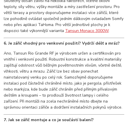
Skutečný dosah závisí na několika faktorech, včetně okolní
teploty, síly větru, výšky montáže a míry zastřešení prostoru. Pro
větší terasy a prostory doporučujeme instalaci více zářičů, které
lze pohodlně ovládat společně jedním dálkovým ovladačem Somfy
nebo přes aplikaci TaHoma. Pro větší jednotlivé plochy je k
dispozici také výkonnější varianta
Tansun Monaco 3000W
.
6. Je zářič vhodný pro venkovní použití? Vydrží déšť a mráz?
Ano, Tansun Rio Grande RF je výrobcem určen a certifikován pro
vnitřní i venkovní použití. Robustní konstrukce a kvalitní materiály
zajišťují odolnost vůči běžným povětrnostním vlivům, včetně deště,
vlhkosti, větru a mrazu. Zářič lze bez obav ponechat
nainstalovaný venku po celý rok. Samozřejmě doporučujeme
instalaci pod částečně chráněné místo, jako je pergola, přístřešek
nebo markýza, kde bude zářič chráněn před přímým přívalovým
deštěm a kroupami – to prodlouží životnost lampy i celého
zařízení. Při montáži na zcela nechráněné místo dbejte na
správnou orientaci zářiče a dodržení instalačních pokynů výrobce.
7. Jak se zářič montuje a co je součástí balení?