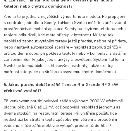
4. Lze zářič Tansun Rio Grande RF ovládat přes mobilní
telefon nebo chytrou domácnost?
Ano, a to je jedna z největších výhod tohoto modelu. Po propojení
s centrální jednotkou Somfy TaHoma Switch můžete zářič ovládat
prostřednictvím mobilní aplikace Somfy na chytrém telefonu nebo
tabletu odkudkoli, kde máte přístup k internetu. Můžete tak
například zapnout vytápění terasy ještě předtím, než na ni přijdete,
nebo nastavit automatické scénáře – například zapnutí zářičů v
určitou denní dobu, při poklesu teploty nebo v kombinaci s dalšími
zařízeními Somfy, jako jsou markýzy či osvětlení. Systém TaHoma
Switch je kompatibilní i s hlasovými asistenty, takže existuje
možnost integrace do širšího ekosystému chytré domácnosti.
5. Jakou plochu dokáže zářič Tansun Rio Grande RF 2 kW
efektivně vytápět?
Při venkovním použití pokrývá zářič s výkonem 2000 W efektivně
plochu přibližně 6 až 12 m², což odpovídá například jednomu až
dvěma stolkům na restaurační terase. Při vnitřním použití, kde
nedochází ke ztrátám tepla způsobeným větrem a prouděním
vzduchu, může zářič efektivně vytápět prostor až do 50 m².