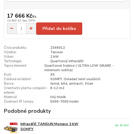
17 666 Kč
/
ks
14 600 Kč
bez DPH
Přidat do košíku
Číslo produktu:
2346012
Výrobce:
Tansun
Výkon:
2 kW
Technologie:
Quartzový infrazářič
Topný element:
Quartzová trubice ( ULTRA LOW GRARE -
minimum světla)
Krytí:
X5
Dálkové ovládání:
SOMFY. Ovladač není součástí.
Barva:
černá, bílá, antracit, titan
Orientační plocha vytápění -
8-12 m2
exterier:
Materiál:
litý hliník
Životnost IR lampy:
5000-7000 hodin
Podobné produkty
Infrazářič TANSUN Monaco 3 kW
do 10 dní
SOMFY