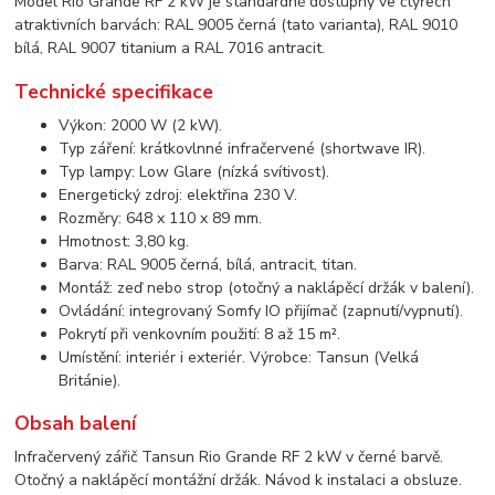
Model Rio Grande RF 2 kW je standardně dostupný ve čtyřech
atraktivních barvách: RAL 9005 černá (tato varianta), RAL 9010
bílá, RAL 9007 titanium a RAL 7016 antracit.
Technické specifikace
Výkon: 2000 W (2 kW).
Typ záření: krátkovlnné infračervené (shortwave IR).
Typ lampy: Low Glare (nízká svítivost).
Energetický zdroj: elektřina 230 V.
Rozměry: 648 x 110 x 89 mm.
Hmotnost: 3,80 kg.
Barva: RAL 9005 černá, bílá, antracit, titan.
Montáž: zeď nebo strop (otočný a naklápěcí držák v balení).
Ovládání: integrovaný Somfy IO přijímač (zapnutí/vypnutí).
Pokrytí při venkovním použití: 8 až 15 m².
Umístění: interiér i exteriér. Výrobce: Tansun (Velká
Británie).
Obsah balení
Infračervený zářič Tansun Rio Grande RF 2 kW v černé barvě.
Otočný a naklápěcí montážní držák. Návod k instalaci a obsluze.