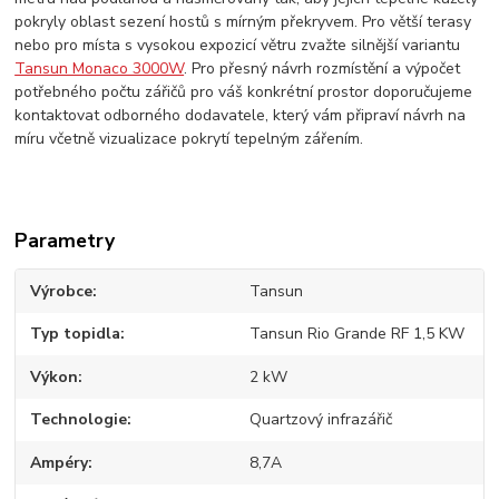
pokryly oblast sezení hostů s mírným překryvem. Pro větší terasy
nebo pro místa s vysokou expozicí větru zvažte silnější variantu
Tansun Monaco 3000W
. Pro přesný návrh rozmístění a výpočet
potřebného počtu zářičů pro váš konkrétní prostor doporučujeme
kontaktovat odborného dodavatele, který vám připraví návrh na
míru včetně vizualizace pokrytí tepelným zářením.
Parametry
Výrobce
Tansun
Typ topidla
Tansun Rio Grande RF 1,5 KW
Výkon
2 kW
Technologie
Quartzový infrazářič
Ampéry
8,7A