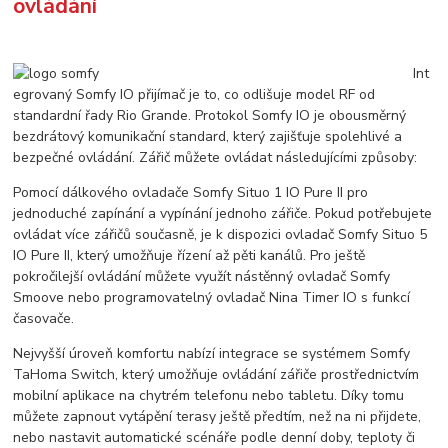
ovládání
Int
egrovaný Somfy IO přijímač je to, co odlišuje model RF od
standardní řady Rio Grande. Protokol Somfy IO je obousměrný
bezdrátový komunikační standard, který zajišťuje spolehlivé a
bezpečné ovládání. Zářič můžete ovládat následujícími způsoby:
Pomocí dálkového ovladače Somfy Situo 1 IO Pure II pro
jednoduché zapínání a vypínání jednoho zářiče. Pokud potřebujete
ovládat více zářičů současně, je k dispozici ovladač Somfy Situo 5
IO Pure II, který umožňuje řízení až pěti kanálů. Pro ještě
pokročilejší ovládání můžete využít nástěnný ovladač Somfy
Smoove nebo programovatelný ovladač Nina Timer IO s funkcí
časovače.
Nejvyšší úroveň komfortu nabízí integrace se systémem Somfy
TaHoma Switch, který umožňuje ovládání zářiče prostřednictvím
mobilní aplikace na chytrém telefonu nebo tabletu. Díky tomu
můžete zapnout vytápění terasy ještě předtím, než na ni přijdete,
nebo nastavit automatické scénáře podle denní doby, teploty či