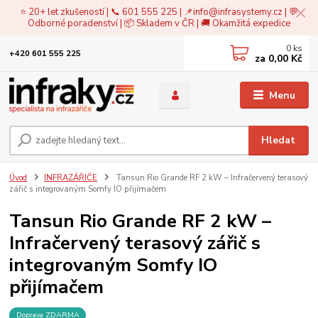
⭐ 20+ let zkušeností | 📞 601 555 225 | 📌
info@infrasystemy.cz
| 💬
Odborné poradenství | 📦 Skladem v ČR | 🚚 Okamžitá expedice
0
ks
+420 601 555 225
za
0,00 Kč
Menu
Hledat
Úvod
INFRAZÁŘIČE
Tansun Rio Grande RF 2 kW – Infračervený terasový
zářič s integrovaným Somfy IO přijímačem
Tansun Rio Grande RF 2 kW –
Infračervený terasový zářič s
integrovaným Somfy IO
přijímačem
Doprava ZDARMA