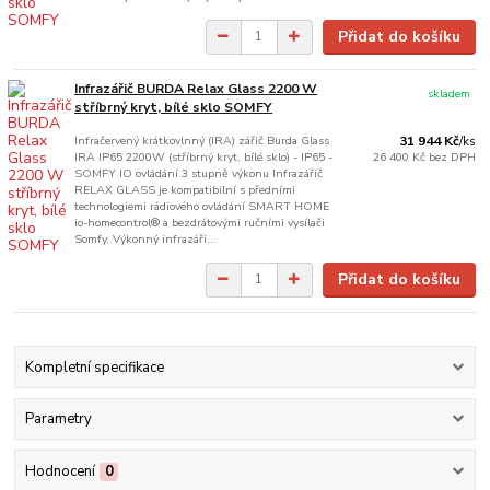
Přidat do košíku
Infrazářič BURDA Relax Glass 2200 W
skladem
stříbrný kryt, bílé sklo SOMFY
Infračervený krátkovlnný (IRA) zářič Burda Glass
31 944 Kč
/
ks
IRA IP65 2200W (stříbrný kryt, bílé sklo) - IP65 -
26 400 Kč
bez DPH
SOMFY IO ovládání 3 stupně výkonu Infrazářič
RELAX GLASS je kompatibilní s předními
technologiemi rádiového ovládání SMART HOME
io-homecontrol® a bezdrátovými ručními vysílači
Somfy. Výkonný infrazáři...
Přidat do košíku
Kompletní specifikace
Parametry
Hodnocení
0