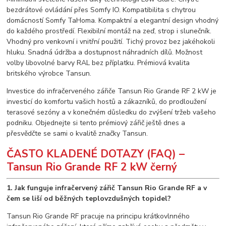
bezdrátové ovládání přes Somfy IO. Kompatibilita s chytrou
domácností Somfy TaHoma. Kompaktní a elegantní design vhodný
do každého prostředí. Flexibilní montáž na zeď, strop i slunečník.
Vhodný pro venkovní i vnitřní použití. Tichý provoz bez jakéhokoli
hluku. Snadná údržba a dostupnost náhradních dílů. Možnost
volby libovolné barvy RAL bez příplatku. Prémiová kvalita
britského výrobce Tansun.
Investice do infračerveného zářiče Tansun Rio Grande RF 2 kW je
investicí do komfortu vašich hostů a zákazníků, do prodloužení
terasové sezóny a v konečném důsledku do zvýšení tržeb vašeho
podniku. Objednejte si tento prémiový zářič ještě dnes a
přesvědčte se sami o kvalitě značky Tansun.
ČASTO KLADENÉ DOTAZY (FAQ) –
Tansun Rio Grande RF 2 kW černý
1. Jak funguje infračervený zářič Tansun Rio Grande RF a v
čem se liší od běžných teplovzdušných topidel?
Tansun Rio Grande RF pracuje na principu krátkovlnného