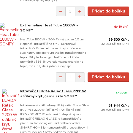
kombinuje rychlý topný vý...
Přidat do košíku
Extremeline HeatTube 1800W -
do 10 dní
SOMFY
HeatTube 1800W - SOMFY - ⌀ pouze 5,5 cm!
39 800 Kč
/
ks
Nejtentší infrazářič na trhu. Karbonové
32 893 Kč
bez DPH
infrazářiče ExtremeLine nabízejí špičkovou
alternativu pro efektivní využití infračerveného
tepla. Díky technologii HeatTube dokážete
proměnit až 98 % vyprodukované energie na
teplo, což z něj dělá jeden z nejúspo...
Přidat do košíku
Infrazářič BURDA Relax Glass 2200 W
skladem
stříbrný kryt, černé sklo SOMFY
Infračervený krátkovlnný (IRA) zářič Burda Glass
31 944 Kč
/
ks
IRA IP65 2200W (stříbrný kryt, černé sklo) -
26 400 Kč
bez DPH
IP65 - SOMFY IO ovládání 3 stupně výkonu
Infrazářič RELAX GLASS je kompatibilní s
předními technologiemi rádiového ovládání
SMART HOME io-homecontrol® a bezdrátovými
ručními vysílači Somfy. Výkonný infrazář...