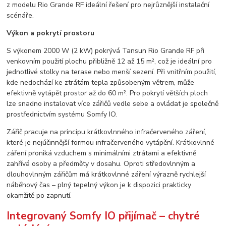
z modelu Rio Grande RF ideální řešení pro nejrůznější instalační
scénáře.
Výkon a pokrytí prostoru
S výkonem 2000 W (2 kW) pokrývá Tansun Rio Grande RF při
venkovním použití plochu přibližně 12 až 15 m², což je ideální pro
jednotlivé stolky na terase nebo menší sezení. Při vnitřním použití,
kde nedochází ke ztrátám tepla způsobeným větrem, může
efektivně vytápět prostor až do 60 m². Pro pokrytí větších ploch
lze snadno instalovat více zářičů vedle sebe a ovládat je společně
prostřednictvím systému Somfy IO.
Zářič pracuje na principu krátkovlnného infračerveného záření,
které je nejúčinnější formou infračerveného vytápění. Krátkovlnné
záření proniká vzduchem s minimálními ztrátami a efektivně
zahřívá osoby a předměty v dosahu. Oproti středovlnným a
dlouhovlnným zářičům má krátkovlnné záření výrazně rychlejší
náběhový čas – plný tepelný výkon je k dispozici prakticky
okamžitě po zapnutí.
Integrovaný Somfy IO přijímač – chytré