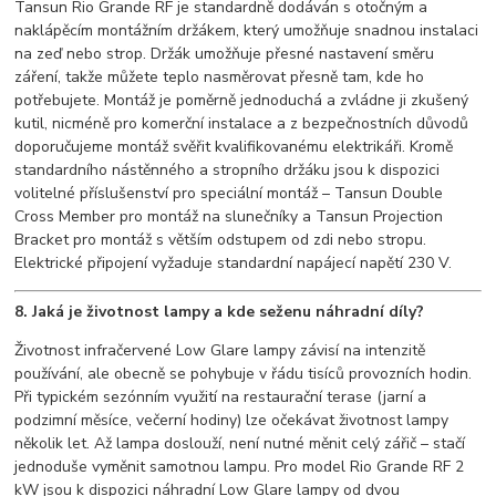
Tansun Rio Grande RF je standardně dodáván s otočným a
naklápěcím montážním držákem, který umožňuje snadnou instalaci
na zeď nebo strop. Držák umožňuje přesné nastavení směru
záření, takže můžete teplo nasměrovat přesně tam, kde ho
potřebujete. Montáž je poměrně jednoduchá a zvládne ji zkušený
kutil, nicméně pro komerční instalace a z bezpečnostních důvodů
doporučujeme montáž svěřit kvalifikovanému elektrikáři. Kromě
standardního nástěnného a stropního držáku jsou k dispozici
volitelné příslušenství pro speciální montáž – Tansun Double
Cross Member pro montáž na slunečníky a Tansun Projection
Bracket pro montáž s větším odstupem od zdi nebo stropu.
Elektrické připojení vyžaduje standardní napájecí napětí 230 V.
8. Jaká je životnost lampy a kde seženu náhradní díly?
Životnost infračervené Low Glare lampy závisí na intenzitě
používání, ale obecně se pohybuje v řádu tisíců provozních hodin.
Při typickém sezónním využití na restaurační terase (jarní a
podzimní měsíce, večerní hodiny) lze očekávat životnost lampy
několik let. Až lampa doslouží, není nutné měnit celý zářič – stačí
jednoduše vyměnit samotnou lampu. Pro model Rio Grande RF 2
kW jsou k dispozici náhradní Low Glare lampy od dvou