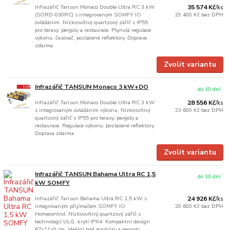
Infrazářič Tansun Monaco Double Ultra RC 3 kW
35 574 Kč
/
ks
(SORD-030RC) s integrovaným SOMFY IO
29 400 Kč
bez DPH
ovládáním. Nízkosvítivý quartzový zářič s IP55
pro terasy, pergoly a restaurace. Plynulá regulace
výkonu, časovač, pozlacené reflektory. Doprava
zdarma.
Zvolit variantu
Infrazářič TANSUN Monaco 3 kW+DO
do 10 dní
Infrazářič Tansun Monaco Double Ultra RC 3 kW
28 556 Kč
/
ks
s integrovaným ovládáním výkonu. Nízkosvítivý
23 600 Kč
bez DPH
quartzový zářič s IP55 pro terasy, pergoly a
restaurace. Regulace výkonu, pozlacené reflektory.
Doprava zdarma.
Zvolit variantu
Infrazářič TANSUN Bahama Ultra RC 1,5
do 10 dní
kW SOMFY
Infrazářič Tansun Bahama Ultra RC 1,5 kW s
24 926 Kč
/
ks
integrovaným přijímačem SOMFY IO
20 600 Kč
bez DPH
Homecontrol. Nízkosvítivý quartzový zářič s
technologií ULG, krytí IPX4. Kompaktní design
67×11×9 cm, ideální pod markýzy a pergoly.