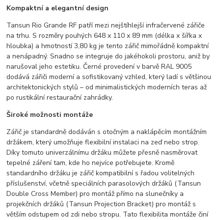
Kompaktní a elegantní design
Tansun Rio Grande RF patří mezi nejštíhlejší infračervené zářiče
na trhu. S rozměry pouhých 648 x 110 x 89 mm (délka x šířka x
hloubka) a hmotností 3,80 kg je tento zářič mimořádně kompaktní
a nenápadný. Snadno se integruje do jakéhokoli prostoru, aniž by
narušoval jeho estetiku. Černé provedení v barvě RAL 9005
dodává zářiči moderní a sofistikovaný vzhled, který ladí s většinou
architektonických stylů – od minimalistických moderních teras až
po rustikální restaurační zahrádky.
Široké možnosti montáže
Zářič je standardně dodáván s otočným a naklápěcím montážním
držákem, který umožňuje flexibilní instalaci na zeď nebo strop.
Díky tomuto univerzálnímu držáku můžete přesně nasměrovat
tepelné záření tam, kde ho nejvíce potřebujete. Kromě
standardního držáku je zářič kompatibilní s řadou volitelných
příslušenství, včetně speciálních parasolových držáků (Tansun
Double Cross Member) pro montáž přímo na slunečníky a
projekčních držáků (Tansun Projection Bracket) pro montáž s
větším odstupem od zdi nebo stropu. Tato flexibilita montáže činí