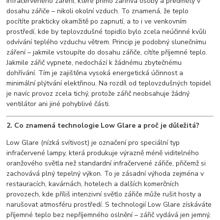
infračerveného záření, které přímo zahřívá osoby a předměty v
dosahu zářiče – nikoli okolní vzduch. To znamená, že teplo
pocítíte prakticky okamžitě po zapnutí, a to i ve venkovním
prostředí, kde by teplovzdušné topidlo bylo zcela neúčinné kvůli
odvívání teplého vzduchu větrem. Princip je podobný slunečnímu
záření – jakmile vstoupíte do dosahu zářiče, cítíte příjemné teplo.
Jakmile zářič vypnete, nedochází k žádnému zbytečnému
dohřívání. Tím je zajištěna vysoká energetická účinnost a
minimální plýtvání elektřinou. Na rozdíl od teplovzdušných topidel
je navíc provoz zcela tichý, protože zářič neobsahuje žádný
ventilátor ani jiné pohyblivé části.
2. Co znamená technologie Low Glare a proč je důležitá?
Low Glare (nízká svítivost) je označení pro speciální typ
infračervené lampy, která produkuje výrazně méně viditelného
oranžového světla než standardní infračervené zářiče, přičemž si
zachovává plný tepelný výkon. To je zásadní výhoda zejména v
restauracích, kavárnách, hotelech a dalších komerčních
provozech, kde příliš intenzivní světlo zářiče může rušit hosty a
narušovat atmosféru prostředí. S technologií Low Glare získáváte
příjemné teplo bez nepříjemného oslnění – zářič vydává jen jemný,