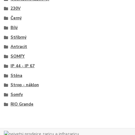
230V
Černý
Bílý
Stříbrný
Antracit
SOMFY
IP 44 - IP 67
Stěna
Strop - náklon
Somfy
RIO Grande