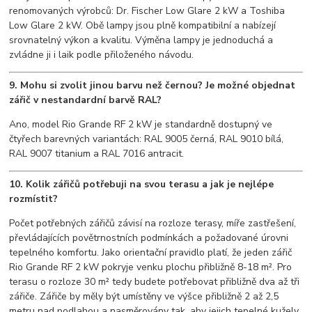
renomovaných výrobců: Dr. Fischer Low Glare 2 kW a Toshiba
Low Glare 2 kW. Obě lampy jsou plně kompatibilní a nabízejí
srovnatelný výkon a kvalitu. Výměna lampy je jednoduchá a
zvládne ji i laik podle přiloženého návodu.
9. Mohu si zvolit jinou barvu než černou? Je možné objednat
zářič v nestandardní barvě RAL?
Ano, model Rio Grande RF 2 kW je standardně dostupný ve
čtyřech barevných variantách: RAL 9005 černá, RAL 9010 bílá,
RAL 9007 titanium a RAL 7016 antracit.
10. Kolik zářičů potřebuji na svou terasu a jak je nejlépe
rozmístit?
Počet potřebných zářičů závisí na rozloze terasy, míře zastřešení,
převládajících povětrnostních podmínkách a požadované úrovni
tepelného komfortu. Jako orientační pravidlo platí, že jeden zářič
Rio Grande RF 2 kW pokryje venku plochu přibližně 8-18 m². Pro
terasu o rozloze 30 m² tedy budete potřebovat přibližně dva až tři
zářiče. Zářiče by měly být umístěny ve výšce přibližně 2 až 2,5
metru nad podlahou a nasměrovány tak, aby jejich tepelné kužely