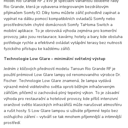
Model Rio Grande RF 2 kW je speciální variantou oblíbené řady
Rio Grande, která je vybavena integrovaným bezdrátovým
přijímačem Somfy IO. Díky tomu můžete zářič pohodlně zapínat a
vypínat na dálku pomocí kompatibilních ovladačů Somfy nebo
prostřednictvím chytré domácnosti Somfy TaHoma Switch a
mobilní aplikace. To je obrovská výhoda zejména pro komerční
provozy, jako jsou restaurace, kavárny, hotely a bary, kde obsluha
potřebuje rychle a efektivně ovládat vytápění terasy bez nutnosti
fyzického přístupu ke každému zářiči.
Technologie Low Glare – minimální světelný výstup
Jedním z klíčových předností modelu Tansun Rio Grande RF je
použití prémiové Low Glare lampy od renomovaného výrobce Dr.
Fischer. Technologie Low Glare znamená, že lampa vydává
výrazně méně viditelného světla oproti běžným infračerveným
zářičům, přičemž si zachovává plný tepelný výkon. To je zásadní
výhoda pro restaurační a hotelové provozy, kde příliš intenzivní
oranžové světlo klasických infrazářičů může narušovat atmosféru
a rušit hosty. S Low Glare lampou si užíváte příjemné teplo bez
oslňujícího záření – vytváří se tak mnohem příjemnější a intimnější
prostředí.