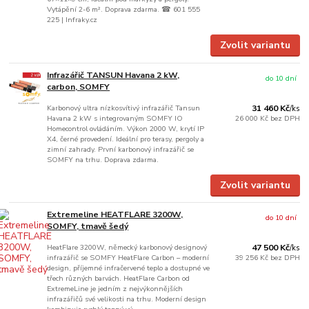
Vytápění 2-6 m². Doprava zdarma. ☎ 601 555
225 | Infraky.cz
Zvolit variantu
Infrazářič TANSUN Havana 2 kW,
do 10 dní
carbon, SOMFY
Karbonový ultra nízkosvítivý infrazářič Tansun
31 460 Kč
/
ks
Havana 2 kW s integrovaným SOMFY IO
26 000 Kč
bez DPH
Homecontrol ovládáním. Výkon 2000 W, krytí IP
X4, černé provedení. Ideální pro terasy, pergoly a
zimní zahrady. První karbonový infrazářič se
SOMFY na trhu. Doprava zdarma.
Zvolit variantu
Extremeline HEATFLARE 3200W,
do 10 dní
SOMFY, tmavě šedý
HeatFlare 3200W, německý karbonový designový
47 500 Kč
/
ks
infrazářič se SOMFY HeatFlare Carbon – moderní
39 256 Kč
bez DPH
design, příjemné infračervené teplo a dostupné ve
třech různých barvách. HeatFlare Carbon od
ExtremeLine je jedním z nejvýkonnějších
infrazářičů své velikosti na trhu. Moderní design