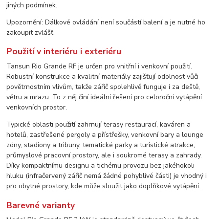
jiných podmínek.
Upozornění: Dálkové ovládání není součástí balení a je nutné ho
zakoupit zvlášť.
Použití v interiéru i exteriéru
Tansun Rio Grande RF je určen pro vnitřní i venkovní použití.
Robustní konstrukce a kvalitní materiály zajišťují odolnost vůči
povětrnostním vlivům, takže zářič spolehlivě funguje i za deště,
větru a mrazu. To z něj činí ideální řešení pro celoroční vytápění
venkovních prostor.
Typické oblasti použití zahrnují terasy restaurací, kaváren a
hotelů, zastřešené pergoly a přístřešky, venkovní bary a lounge
zóny, stadiony a tribuny, tematické parky a turistické atrakce,
průmyslové pracovní prostory, ale i soukromé terasy a zahrady.
Díky kompaktnímu designu a tichému provozu bez jakéhokoli
hluku (infračervený zářič nemá žádné pohyblivé části) je vhodný i
pro obytné prostory, kde může sloužit jako doplňkové vytápění.
Barevné varianty