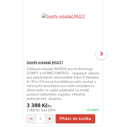
Somfy ovladač MULTI
Somfy ovlad
Dálkový ovladač BURDA pro technologii
Dálkový ovl
SOMFY a HOMECONTROL - regulace výkonu
SOMFY a HOM
pro každý kanál samostatně Situo 5 Varianta
II Pure je be
A / M io II Pure je bezdrátový ruční vysílač s
kolečkem pro
rolovacím kolečkem pro ruční ovládání io-
io-radio při
drive nebo io-radio přijímače na místě
rádiového si
pomocí rádiového signálu. • Možné
skupinové ne
jednoduché, skupino...
Rolovací kole
3 388 Kč
2 662 Kč
/
ks
skladem
2 800 Kč
bez DPH
2 200 Kč
bez
Přidat do košíku