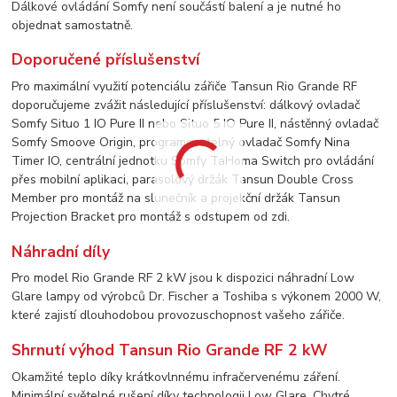
Dálkové ovládání Somfy není součástí balení a je nutné ho
objednat samostatně.
Doporučené příslušenství
Pro maximální využití potenciálu zářiče Tansun Rio Grande RF
doporučujeme zvážit následující příslušenství: dálkový ovladač
Somfy Situo 1 IO Pure II nebo Situo 5 IO Pure II, nástěnný ovladač
Somfy Smoove Origin, programovatelný ovladač Somfy Nina
Timer IO, centrální jednotku Somfy TaHoma Switch pro ovládání
přes mobilní aplikaci, parasolový držák Tansun Double Cross
Member pro montáž na slunečník a projekční držák Tansun
Projection Bracket pro montáž s odstupem od zdi.
Náhradní díly
Pro model Rio Grande RF 2 kW jsou k dispozici náhradní Low
Glare lampy od výrobců Dr. Fischer a Toshiba s výkonem 2000 W,
které zajistí dlouhodobou provozuschopnost vašeho zářiče.
Shrnutí výhod Tansun Rio Grande RF 2 kW
Okamžité teplo díky krátkovlnnému infračervenému záření.
Minimální světelné rušení díky technologii Low Glare. Chytré