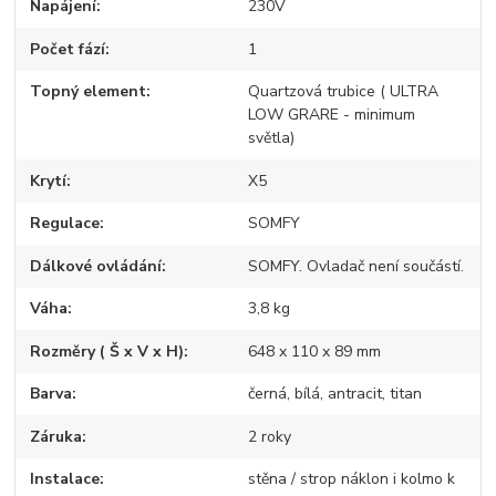
Napájení
230V
Počet fází
1
Topný element
Quartzová trubice ( ULTRA
LOW GRARE - minimum
světla)
Krytí
X5
Regulace
SOMFY
Dálkové ovládání
SOMFY. Ovladač není součástí.
Váha
3,8 kg
Rozměry ( Š x V x H)
648 x 110 x 89 mm
Barva
černá, bílá, antracit, titan
Záruka
2 roky
Instalace
stěna / strop náklon i kolmo k