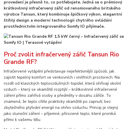
provedení je přesně to, co potřebujete. Jedná se o prémiový
krátkovlnný infračervený zářič od renomovaného britského
výrobce Tansun, který kombinuje špičkový výkon, elegantní
štíhlý design a moderní technologii chytrého ovládání
prostřednictvím integrovaného Somfy IO přijímače.
Proč zvolit infračervený zářič Tansun Rio
Grande RF?
Infračervené vytápění představuje nejefektivnější způsob, jak
zajistit tepelný komfort ve venkovních i vnitřních prostorech. Na
rozdíl od klasických teplovzdušných topidel, která ohřívají okolní
vzduch – který se okamžitě rozptýlí – krátkovlnné infračervené
záření přímo zahřívá osoby a předměty v dosahu zářiče. To
znamená, že teplo cítíte prakticky okamžitě po zapnutí, bez
zbytečného plýtvání energií na ohřev vzduchu. Princip je stejný
jako sluneční záření – příjemné, přirozené teplo, které proniká
přímo k vašemu tělu.