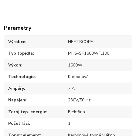
Parametry
Výrobce
HEATSCOPE
Typ topidla
MHS-SP1600WT.100
Výkon
1600W
Technologie
Karbonová
Ampéry
7 A
Napájení
230V/50 Hz
Zdroj tep. energie
Elektřina
Počet fází
1
Topný element
Karbonové topné vlákno