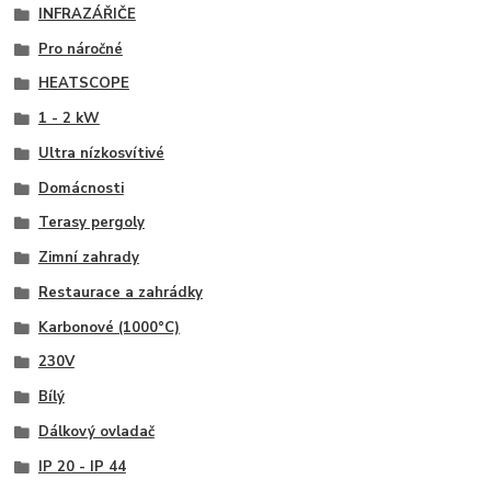
INFRAZÁŘIČE
Pro náročné
HEATSCOPE
1 - 2 kW
Ultra nízkosvítivé
Domácnosti
Terasy pergoly
Zimní zahrady
Restaurace a zahrádky
Karbonové (1000°C)
230V
Bílý
Dálkový ovladač
IP 20 - IP 44