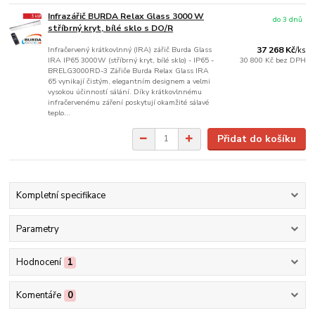
Infrazářič BURDA Relax Glass 3000 W
do 3 dnů
stříbrný kryt, bílé sklo s DO/R
Infračervený krátkovlnný (IRA) zářič Burda Glass
37 268 Kč
/
ks
IRA IP65 3000W (stříbrný kryt, bílé sklo) - IP65 -
30 800 Kč
bez DPH
BRELG3000RD-3 Zářiče Burda Relax Glass IRA
65 vynikají čistým, elegantním designem a velmi
vysokou účinností sálání. Díky krátkovlnnému
infračervenému záření poskytují okamžité sálavé
teplo...
Přidat do košíku
Kompletní specifikace
Parametry
Hodnocení
1
Komentáře
0