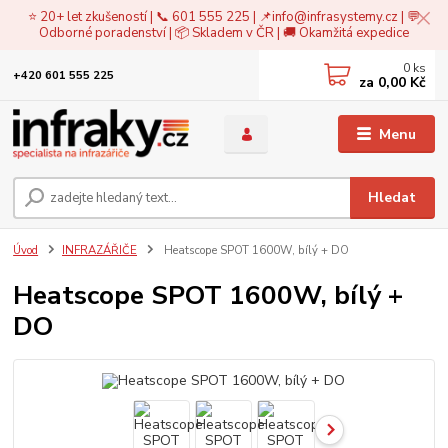
⭐ 20+ let zkušeností | 📞 601 555 225 | 📌
info@infrasystemy.cz
| 💬
Odborné poradenství | 📦 Skladem v ČR | 🚚 Okamžitá expedice
0
ks
+420 601 555 225
za
0,00 Kč
Menu
Hledat
Úvod
INFRAZÁŘIČE
Heatscope SPOT 1600W, bílý + DO
Heatscope SPOT 1600W, bílý +
DO