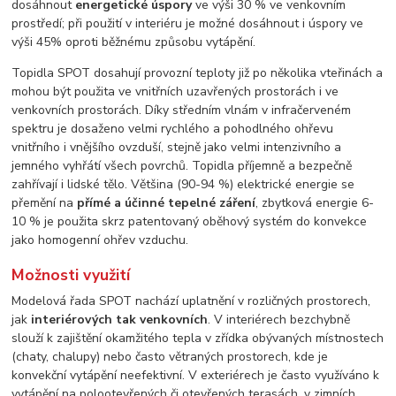
dosáhnout
energetické úspory
ve výši 30 % ve venkovním
prostředí; při použití v interiéru je možné dosáhnout i úspory ve
výši 45% oproti běžnému způsobu vytápění.
Topidla SPOT dosahují provozní teploty již po několika vteřinách a
mohou být použita ve vnitřních uzavřených prostorách i ve
venkovních prostorách. Díky středním vlnám v infračerveném
spektru je dosaženo velmi rychlého a pohodlného ohřevu
vnitřního i vnějšího ovzduší, stejně jako velmi intenzivního a
jemného vyhřátí všech povrchů. Topidla příjemně a bezpečně
zahřívají i lidské tělo. Většina (90-94 %) elektrické energie se
přemění na
přímé a účinné tepelné záření
, zbytková energie 6-
10 % je použita skrz patentovaný oběhový systém do konvekce
jako homogenní ohřev vzduchu.
Možnosti využití
Modelová řada SPOT nachází uplatnění v rozličných prostorech,
jak
interiérových tak venkovních
. V interiérech bezchybně
slouží k zajištění okamžitého tepla v zřídka obývaných místnostech
(chaty, chalupy) nebo často větraných prostorech, kde je
konvekční vytápění neefektivní. V exteriérech je často využíváno k
vytápění na polootevřených či otevřených terasách, v zimních