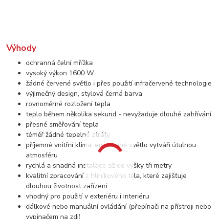
Výhody
ochranná čelní mřížka
vysoký výkon 1600 W
žádné červené světlo i přes použití infračervené technologie
výjimečný design, stylová černá barva
rovnoměrné rozložení tepla
teplo během několika sekund - nevyžaduje dlouhé zahřívání
přesné směřování tepla
téměř žádné tepelné ztráty
příjemné vnitřní klima, emitované světlo vytváří útulnou
atmosféru
rychlá a snadná instalace až do výšky tři metry
kvalitní zpracování z hliníkového těla, které zajišťuje
dlouhou životnost zařízení
vhodný pro použití v exteriéru i interiéru
dálkové nebo manuální ovládání (přepínači na přístroji nebo
vypínačem na zdi)