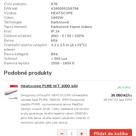
Číslo produktu:
976
EAN kód:
4260005156706
Výrobce:
HEATSCOPE
Výkon:
1600W
Technologie:
Karbonová
Topný element:
Karbonové topné vlákno
Krytí:
IP 24
Dálkové ovládání:
ANO - 0 / 50 / 100%
Barva:
bílá
Orientační plocha vytápění -
3,2 x 2,5 m (Δ +15°C)
exterier:
Barva kategorie:
Bílá
Svítivost:
< 300 Lux
Barevná teplota:
1550 - 1650 K
Podobné produkty
Heatscope PURE WT 3000, bílý
do 3 dnů
Designový infrazářič HEATSCOPE německého
35 050 Kč
/
ks
výrobce řada PURE, 3000W, IP65 Designové
28 967 Kč
bez DPH
topidlo PURE, vyznamenané cenou RedDot
Design Award 2018. I díky zaoblené konstrukci
krytu poskytuje skvělý tepelný výkon (3000W),
jeho bílá barva skvěle doplní jakýkoliv interiér či
venkovní prostor jako jsou terasy, ...
Přidat do košíku