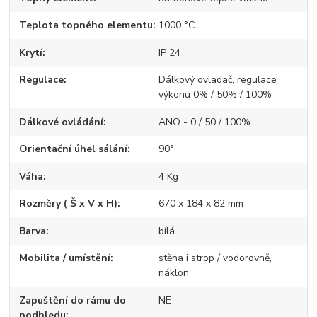
Teplota topného elementu
1000 °C
Krytí
IP 24
Regulace
Dálkový ovladač, regulace
výkonu 0% / 50% / 100%
Dálkové ovládání
ANO - 0 / 50 / 100%
Orientační úhel sálání
90°
Váha
4 Kg
Rozměry ( Š x V x H)
670 x 184 x 82 mm
Barva
bílá
Mobilita / umístění
stěna i strop / vodorovně,
náklon
Zapuštění do rámu do
NE
podhledu