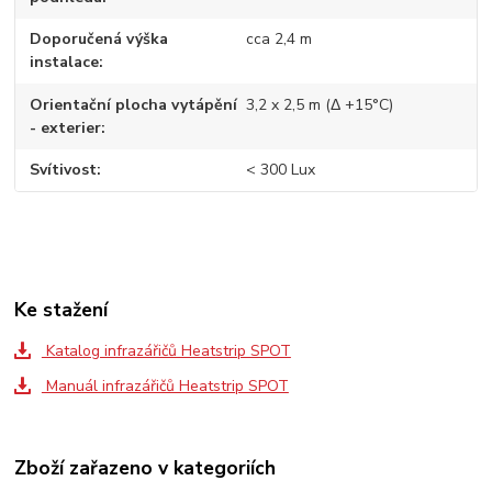
Doporučená výška
cca 2,4 m
instalace
Orientační plocha vytápění
3,2 x 2,5 m (Δ +15°C)
- exterier
Svítivost
< 300 Lux
Ke stažení
Katalog infrazářičů Heatstrip SPOT
Manuál infrazářičů Heatstrip SPOT
Zboží zařazeno v kategoriích