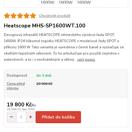
Ohodnotit produkt
Heatscope MHS-SP1600WT.100
Designový infrazářič HEATSCOPE německého výrobce řada SPOT,
1600W, IP24 Výkonné topidlo HEATSCOPE z modelové řady SPOT o
příkonu 1600 W. Tato varianta je vyvedena v černé barvě a vyznačuje se
skvělým tepelným výkonem. To ho předurčuje pro použití zejména v
exteriérech, a to i v nechráněných a větrný...
celý popis
Dostupnost
do 3 dnů
Cena před
20 900 Kč
slevou
19 800 Kč
/
ks
16 364 Kč
bez DPH
Přidat do košíku