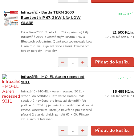
Infrazářič - Burda TERM 2000
do 10 dní
Bluetooth IP 67, 2 kW, bílý, LOW
GLARE
Frico Term2000 Bluetooth IP67 - prémiový bílý
21 500 Kč
/
ks
infrazářič 2kW s vodotěsným krytím IP67 a
17 769 Kč
bez DPH
Bluetooth ovládáním. Quartzová technologie Low
Glare minimalizuje světelné záření. Ideální pro
terasy, pergoly i interiéry.
Přidat do košíku
Infrazářič - MO-EL Aaren recessed
do 10 dní
9011
Infrazářič - MO-EL - Aaren recessed 9011 -
15 488 Kč
/
ks
stropní do podhledu Tato verze Aarenu byla
12 800 Kč
bez DPH
speciálně navržena pro instalaci do vnitřních
podhledů. Přístroj je umístěn uvnitř bílé lakované
kovové konstrukce, která je navržena pro osazení
přesně 2 standardních panelů 60 × 60. Přístroj
zmizí uvnitř falešnéh...
Přidat do košíku