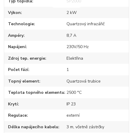
Typ topidla
SP2000
Výkon
2 kW
Technologie
Quartzový infrazářič
Ampéry
8,7 A
Napájení
230V/50 Hz
Zdroj tep. energie
Elektřina
Počet fází
1
Topný element
Quartzová trubice
Teplota topného elementu
2500 °C
Krytí
IP 23
Regulace
externí
Délka napájecího kabelu
3 m, včetně zástrčky