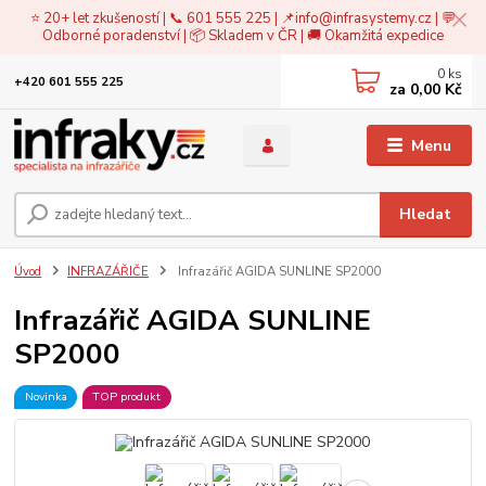
⭐ 20+ let zkušeností | 📞 601 555 225 | 📌
info@infrasystemy.cz
| 💬
Odborné poradenství | 📦 Skladem v ČR | 🚚 Okamžitá expedice
0
ks
+420 601 555 225
za
0,00 Kč
Menu
Hledat
Úvod
INFRAZÁŘIČE
Infrazářič AGIDA SUNLINE SP2000
Infrazářič AGIDA SUNLINE
SP2000
Novinka
TOP produkt