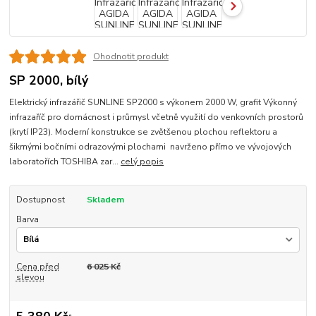
Ohodnotit produkt
SP 2000, bílý
Elektrický infrazářič SUNLINE SP2000 s výkonem 2000 W, grafit Výkonný
infrazaříč pro domácnost i průmysl včetně využití do venkovních prostorů
(krytí IP23). Moderní konstrukce se zvětšenou plochou reflektoru a
šikmými bočními odrazovými plochami navrženo přímo ve vývojových
laboratořích TOSHIBA zar...
celý popis
Dostupnost
Skladem
Barva
Cena před
6 025 Kč
slevou