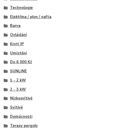
Technologie
Elektřina / plyn / nafta
Barva
Ovládání
Krytí IP
Umístění
Do 6 000 Kč
SUNLINE
1 - 2 kW
2 - 3 kW
Nízkosvítivé
Svítivé
Domácnosti
Terasy pergoly