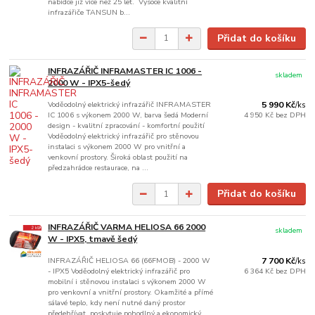
nabídce již více než 25 let. Vysoce kvalitní
infrazářiče TANSUN b...
Přidat do košíku
INFRAZÁŘIČ INFRAMASTER IC 1006 -
skladem
2000 W - IPX5-šedý
Voděodolný elektrický infrazářič INFRAMASTER
5 990 Kč
/
ks
IC 1006 s výkonem 2000 W, barva šedá Moderní
4 950 Kč
bez DPH
design - kvalitní zpracování - komfortní použití
Voděodolný elektrický infrazářič pro stěnovou
instalaci s výkonem 2000 W pro vnitřní a
venkovní prostory. Široká oblast použití na
předzahrádce restaurace, na ...
Přidat do košíku
INFRAZÁŘIČ VARMA HELIOSA 66 2000
skladem
W - IPX5, tmavě šedý
INFRAZÁŘIČ HELIOSA 66 (66FMOB) - 2000 W
7 700 Kč
/
ks
- IPX5 Voděodolný elektrický infrazářič pro
6 364 Kč
bez DPH
mobilní i stěnovou instalaci s výkonem 2000 W
pro venkovní a vnitřní prostory. Okamžité a přímé
sálavé teplo, kdy není nutné daný prostor
předehřívat, poskytuje pohodlný a ekonomický