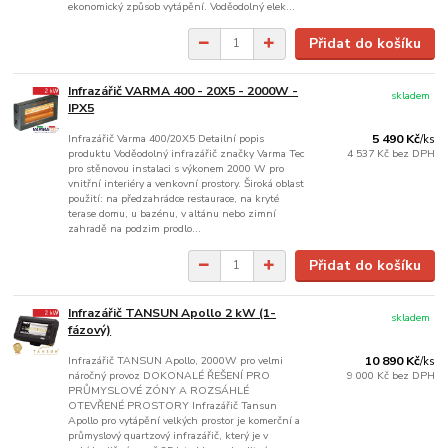
ekonomický způsob vytápění. Voděodolný elek...
Přidat do košíku
Infrazářič VARMA 400 - 20X5 - 2000W -
skladem
IPX5
Infrazářič Varma 400/20X5 Detailní popis
5 490 Kč
/
ks
produktu Voděodolný infrazářič značky Varma Tec
4 537 Kč
bez DPH
pro stěnovou instalaci s výkonem 2000 W pro
vnitřní interiéry a venkovní prostory. Široká oblast
použití: na předzahrádce restaurace, na kryté
terase domu, u bazénu, v altánu nebo zimní
zahradě na podzim prodlo...
Přidat do košíku
Infrazářič TANSUN Apollo 2 kW (1-
skladem
fázový)
Infrazářič TANSUN Apollo, 2000W pro velmi
10 890 Kč
/
ks
náročný provoz DOKONALÉ ŘEŠENÍ PRO
9 000 Kč
bez DPH
PRŮMYSLOVÉ ZÓNY A ROZSÁHLÉ
OTEVŘENÉ PROSTORY Infrazářič Tansun
Apollo pro vytápění velkých prostor je komerční a
průmyslový quartzový infrazářič, který je v