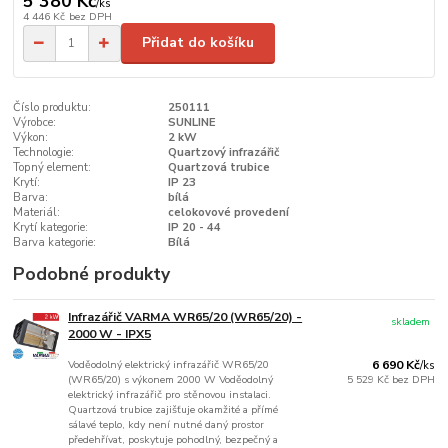
5 380 Kč
/
ks
4 446 Kč
bez DPH
Přidat do košíku
Číslo produktu:
250111
Výrobce:
SUNLINE
Výkon:
2 kW
Technologie:
Quartzový infrazářič
Topný element:
Quartzová trubice
Krytí:
IP 23
Barva:
bílá
Materiál:
celokovové provedení
Krytí kategorie:
IP 20 - 44
Barva kategorie:
Bílá
Podobné produkty
Infrazářič VARMA WR65/20 (WR65/20) -
skladem
2000 W - IPX5
Voděodolný elektrický infrazářič WR65/20
6 690 Kč
/
ks
(WR65/20) s výkonem 2000 W Voděodolný
5 529 Kč
bez DPH
elektrický infrazářič pro stěnovou instalaci.
Quartzová trubice zajišťuje okamžité a přímé
sálavé teplo, kdy není nutné daný prostor
předehřívat, poskytuje pohodlný, bezpečný a