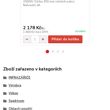
2000W. Délka 350 mm (včetně patic).
infračervené
Náhradní díl.
se nastavite
pro mobilní p
infračervený
mMinimální 
2 178 Kč
1 900 Kč
/
ks
skladem
1 800 Kč
bez DPH
1 570 Kč
bez
Přidat do košíku
Zboží zařazeno v kategoriích
INFRAZÁŘIČE
Výrobce
Výkon
Spektrum
Oblasti použití