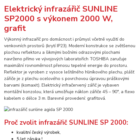
Elektrický infrazářič SUNLINE
SP2000 s výkonem 2000 W,
grafit
Výkonný infrazaříč pro domácnost i průmysl včetně využití do
venkovních prostorů (krytí IP23). Moderní konstrukce se zvětšenou
plochou reflektoru a šikmými bočními odrazovými plochami
navrženo přímo ve vývojových laboratořích TOSHIBA zaručuje
maximální rovnoměrnost přenosu tepelné energie do prostoru.
Reflektor je vyroben z vysoce leštěného hliníkového plechu, plášť
zářiče je z plechu ocelového s povrchovou úpravou práškovými
barvami (komaxit). Elektrický infračervený zářič je vybaven
montážní konzolou, která umožňuje náklon zářiče 45 – 90°, a flexo
kabelem o délce 3 m. Barevné provedení: grafitová.
Proč zvolit infrazářič SUNLINE SP 2000:
kvalitní český výrobek,
5 let záruka !