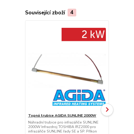
Související zboží
4
Topná trubice AGIDA SUNLINE 2000W
Stojan pro i
SP1500
Náhradní trubice pro infrazářiče SUNLINE
2000W Infrazdroj TOSHIBA IRZ2000 pro
Stojan pro i
infrazářiče SUNLINE řady SE a SP. Příkon
SP2000 a SP 