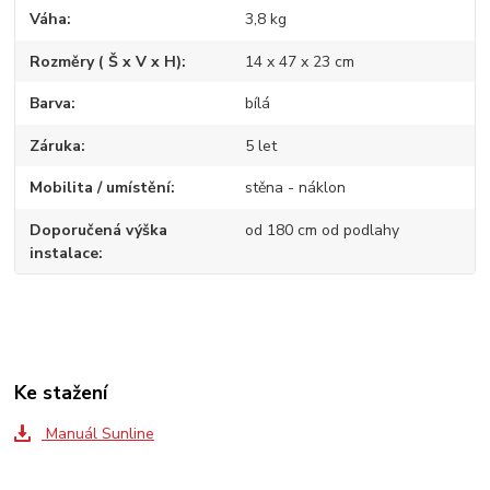
Váha
3,8 kg
Rozměry ( Š x V x H)
14 x 47 x 23 cm
Barva
bílá
Záruka
5 let
Mobilita / umístění
stěna - náklon
Doporučená výška
od 180 cm od podlahy
instalace
Ke stažení
Manuál Sunline