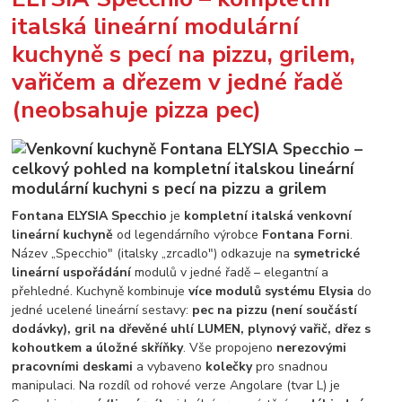
italská lineární modulární
kuchyně s pecí na pizzu, grilem,
vařičem a dřezem v jedné řadě
(neobsahuje pizza pec)
Fontana ELYSIA Specchio
je
kompletní italská venkovní
lineární kuchyně
od legendárního výrobce
Fontana Forni
.
Název „Specchio" (italsky „zrcadlo") odkazuje na
symetrické
lineární uspořádání
modulů v jedné řadě – elegantní a
přehledné. Kuchyně kombinuje
více modulů systému Elysia
do
jedné ucelené lineární sestavy:
pec na pizzu (není součástí
dodávky), gril na dřevěné uhlí LUMEN, plynový vařič, dřez s
kohoutkem a úložné skříňky
. Vše propojeno
nerezovými
pracovními deskami
a vybaveno
kolečky
pro snadnou
manipulaci. Na rozdíl od rohové verze Angolare (tvar L) je