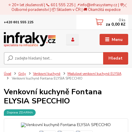
⭐ 20+ let zkušeností | 📞 601 555 225 | 📌
info@infrasystemy.cz
| 💬
Odborné poradenství | 📦 Skladem v ČR | 🚚 Okamžitá expedice
0
ks
+420 601 555 225
za
0,00 Kč
Menu
Hledat
Úvod
Grily
Venkovní kuchyně
Modulové venkovní kuchyně ELYSIA
Venkovní kuchyně Fontana ELYSIA SPECCHIO
Venkovní kuchyně Fontana
ELYSIA SPECCHIO
Doprava ZDARMA