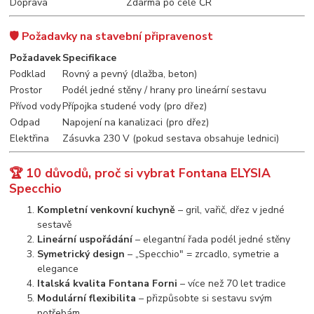
Doprava
Zdarma po celé ČR
🛡️ Požadavky na stavební připravenost
Požadavek
Specifikace
Podklad
Rovný a pevný (dlažba, beton)
Prostor
Podél jedné stěny / hrany pro lineární sestavu
Přívod vody
Přípojka studené vody (pro dřez)
Odpad
Napojení na kanalizaci (pro dřez)
Elektřina
Zásuvka 230 V (pokud sestava obsahuje lednici)
🏆 10 důvodů, proč si vybrat Fontana ELYSIA
Specchio
Kompletní venkovní kuchyně
– gril, vařič, dřez v jedné
sestavě
Lineární uspořádání
– elegantní řada podél jedné stěny
Symetrický design
– „Specchio" = zrcadlo, symetrie a
elegance
Italská kvalita Fontana Forni
– více než 70 let tradice
Modulární flexibilita
– přizpůsobte si sestavu svým
potřebám