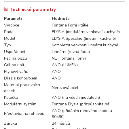
📊 Technické parametry
Parametr
Hodnota
Výrobce
Fontana Forni (Itálie)
Řada
ELYSIA (modulární venkovní kuchyně)
Model
ELYSIA Specchio (lineární kuchyně)
Typ
Kompletní venkovní lineární kuchyně
Uspořádání
Lineární (rovná řada)
Pec na pizzu
NE (Fontana Forni)
Gril na uhlí
ANO (LUMEN)
Plynový vařič
ANO
Dřez s kohoutkem
ANO
Materiál pracovních
Nerezová ocel
desek
Kolečka
ANO (na všech modulech)
Modulární systém
Fontana Elysia (přizpůsobitelná)
ANO (přidáním rohového modulu
Přestavba na rohovou
90×90)
Záruka
24 měsíců