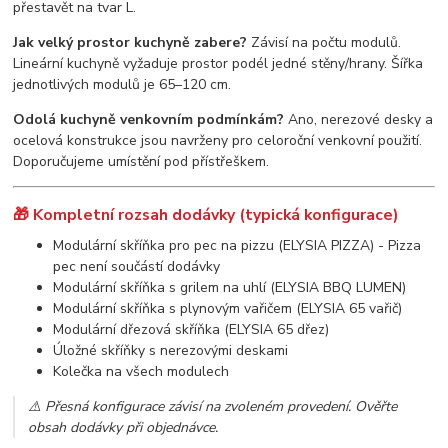
přestavět na tvar L.
Jak velký prostor kuchyně zabere?
Závisí na počtu modulů.
Lineární kuchyně vyžaduje prostor podél jedné stěny/hrany. Šířka
jednotlivých modulů je 65–120 cm.
Odolá kuchyně venkovním podmínkám?
Ano, nerezové desky a
ocelová konstrukce jsou navrženy pro celoroční venkovní použití.
Doporučujeme umístění pod přístřeškem.
🎁 Kompletní rozsah dodávky (typická konfigurace)
Modulární skříňka pro pec na pizzu (ELYSIA PIZZA) - Pizza
pec není součástí dodávky
Modulární skříňka s grilem na uhlí (ELYSIA BBQ LUMEN)
Modulární skříňka s plynovým vařičem (ELYSIA 65 vařič)
Modulární dřezová skříňka (ELYSIA 65 dřez)
Úložné skříňky s nerezovými deskami
Kolečka na všech modulech
⚠️
Přesná konfigurace závisí na zvoleném provedení. Ověřte
obsah dodávky při objednávce.