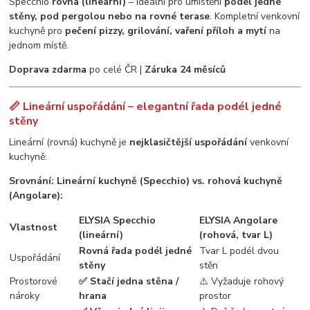
Specchio
rovná (lineární)
– ideální pro umístění
podél jedné
stěny, pod pergolou nebo na rovné terase
. Kompletní venkovní
kuchyně pro
pečení pizzy, grilování, vaření příloh a mytí
na
jednom místě.
Doprava zdarma
po celé ČR |
Záruka 24 měsíců
📏 Lineární uspořádání – elegantní řada podél jedné
stěny
Lineární (rovná) kuchyně je
nejklasičtější uspořádání
venkovní
kuchyně:
Srovnání: Lineární kuchyně (Specchio) vs. rohová kuchyně
(Angolare):
ELYSIA Specchio
ELYSIA Angolare
Vlastnost
(lineární)
(rohová, tvar L)
Rovná řada podél jedné
Tvar L podél dvou
Uspořádání
stěny
stěn
Prostorové
✅ Stačí jedna stěna /
⚠️ Vyžaduje rohový
nároky
hrana
prostor