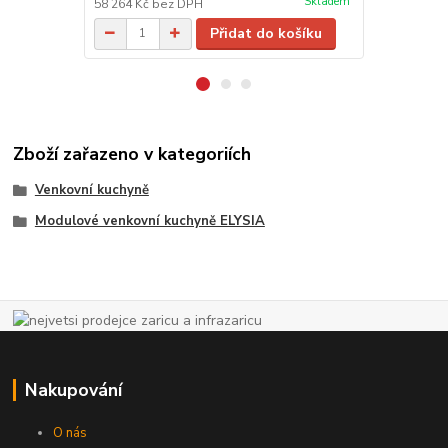
Skladem
58 264 Kč
bez DPH
76 281 Kč
be
Přidat do košíku
Zboží zařazeno v kategoriích
Venkovní kuchyně
Modulové venkovní kuchyně ELYSIA
Nakupování
O nás