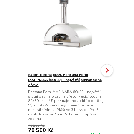
Stolní pec na pizzu Fontana Forni
Stolní hybri
MARINARA (80x80) - největší pizzapec na
MARINARA (
dřevo
Fontana For
největší stol
Fontana Forni MARINARA 80×80 – největší
plynem i dře
stolní pec na pizzu na dřevo. Pečící plocha
pizz najedno
80×80 cm, až 5 pizz najednou, chléb do 6 kg.
hořák na dně 
Výkon 9 kW, nerezový interiér, izolace
barvách. Pro
minerální vlnou. Plášť ve 3 barvách. Pro 8
zdarma.
osob. Pizza za 2 min. Skladem, doprava
zdarma.
72 165 Kč
94 525 Kč
70 500 Kč
92 300 