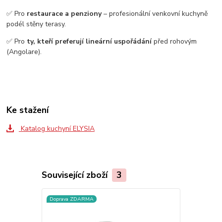
✅ Pro
restaurace a penziony
– profesionální venkovní kuchyně
podél stěny terasy.
✅ Pro
ty, kteří preferují lineární uspořádání
před rohovým
(Angolare).
Ke stažení
Katalog kuchyní ELYSIA
Související zboží
3
Doprava ZDARMA