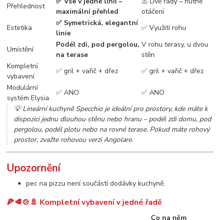
✅ Vše v jedné linii –
⚠️ Dvě řady – nutné
Přehlednost
maximální přehled
otáčení
✅ Symetrická, elegantní
Estetika
✅ Využití rohu
linie
Podél zdi, pod pergolou,
V rohu terasy, u dvou
Umístění
na terase
stěn
Kompletní
✅ gril + vařič + dřez
✅ gril + vařič + dřez
vybavení
Modulární
✅ ANO
✅ ANO
systém Elysia
💡
Lineární kuchyně Specchio je ideální pro prostory, kde máte k
dispozici jednu dlouhou stěnu nebo hranu – podél zdi domu, pod
pergolou, podél plotu nebo na rovné terase. Pokud máte rohový
prostor, zvažte rohovou verzi Angolare.
Upozornění
pec na pizzu není součástí dodávky kuchyně.
🍕🥩🍲🚿 Kompletní vybavení v jedné řadě
Co na něm