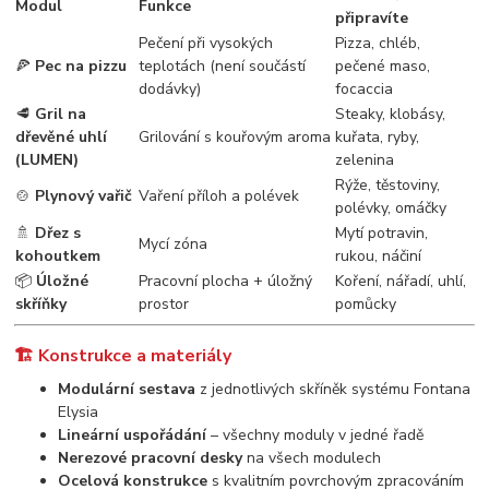
Modul
Funkce
připravíte
Pečení při vysokých
Pizza, chléb,
🍕
Pec na pizzu
teplotách (není součástí
pečené maso,
dodávky)
focaccia
🥩
Gril na
Steaky, klobásy,
dřevěné uhlí
Grilování s kouřovým aroma
kuřata, ryby,
(LUMEN)
zelenina
Rýže, těstoviny,
🍲
Plynový vařič
Vaření příloh a polévek
polévky, omáčky
🚿
Dřez s
Mytí potravin,
Mycí zóna
kohoutkem
rukou, náčiní
📦
Úložné
Pracovní plocha + úložný
Koření, nářadí, uhlí,
skříňky
prostor
pomůcky
🏗️ Konstrukce a materiály
Modulární sestava
z jednotlivých skříněk systému Fontana
Elysia
Lineární uspořádání
– všechny moduly v jedné řadě
Nerezové pracovní desky
na všech modulech
Ocelová konstrukce
s kvalitním povrchovým zpracováním