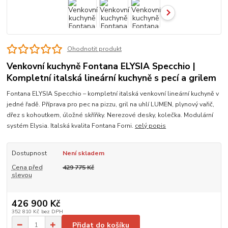
Ohodnotit produkt
Venkovní kuchyně Fontana ELYSIA Specchio |
Kompletní italská lineární kuchyně s pecí a grilem
Fontana ELYSIA Specchio – kompletní italská venkovní lineární kuchyně v
jedné řadě. Příprava pro pec na pizzu, gril na uhlí LUMEN, plynový vařič,
dřez s kohoutkem, úložné skříňky. Nerezové desky, kolečka. Modulární
systém Elysia. Italská kvalita Fontana Forni.
celý popis
Dostupnost
Není skladem
Cena před
429 775 Kč
slevou
426 900 Kč
352 810 Kč
bez DPH
Přidat do košíku