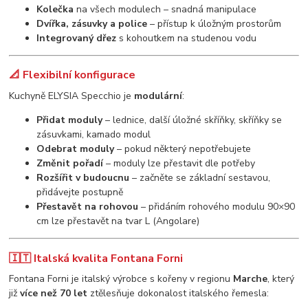
Kolečka
na všech modulech – snadná manipulace
Dvířka, zásuvky a police
– přístup k úložným prostorům
Integrovaný dřez
s kohoutkem na studenou vodu
📐 Flexibilní konfigurace
Kuchyně ELYSIA Specchio je
modulární
:
Přidat moduly
– lednice, další úložné skříňky, skříňky se
zásuvkami, kamado modul
Odebrat moduly
– pokud některý nepotřebujete
Změnit pořadí
– moduly lze přestavit dle potřeby
Rozšířit v budoucnu
– začněte se základní sestavou,
přidávejte postupně
Přestavět na rohovou
– přidáním rohového modulu 90×90
cm lze přestavět na tvar L (Angolare)
🇮🇹 Italská kvalita Fontana Forni
Fontana Forni je italský výrobce s kořeny v regionu
Marche
, který
již
více než 70 let
ztělesňuje dokonalost italského řemesla: