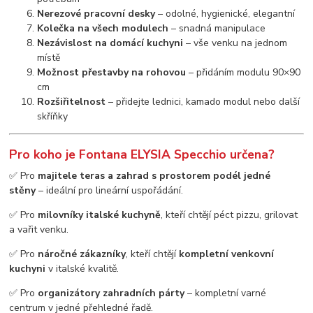
Nerezové pracovní desky
– odolné, hygienické, elegantní
Kolečka na všech modulech
– snadná manipulace
Nezávislost na domácí kuchyni
– vše venku na jednom
místě
Možnost přestavby na rohovou
– přidáním modulu 90×90
cm
Rozšiřitelnost
– přidejte lednici, kamado modul nebo další
skříňky
Pro koho je Fontana ELYSIA Specchio určena?
✅ Pro
majitele teras a zahrad s prostorem podél jedné
stěny
– ideální pro lineární uspořádání.
✅ Pro
milovníky italské kuchyně
, kteří chtějí péct pizzu, grilovat
a vařit venku.
✅ Pro
náročné zákazníky
, kteří chtějí
kompletní venkovní
kuchyni
v italské kvalitě.
✅ Pro
organizátory zahradních párty
– kompletní varné
centrum v jedné přehledné řadě.