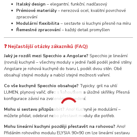
Italský design
– elegantní, funkční, nadčasový
Prémiové materiály
– nerezová ocel, kvalitní povrchové
zpracování
Modulární flexibilita
– sestavte si kuchyni přesně na míru
Řemeslné zpracování
– každý detail promyšlen
❓ Nejčastější otázky zákazníků (FAQ)
Jaký je rozdíl mezi Specchio a Angolare?
Specchio je lineární
(rovná) kuchyně – všechny moduly v jedné řadě podél jedné stěny.
Angolare je rohová kuchyně do tvaru L podél dvou stěn. Obě
obsahují stejné moduly a nabízí stejné možnosti vaření.
Co vše kuchyně Specchio obsahuje?
Typicky: gril na uhlí
LUMEN, plynový vařič, dřez s kohoutkem a úložné skříňky. Přesná
konfigurace závisí na zvoleném provedení.
Mohu si sestavu přizpůsobit?
Ano! Kuchyně je modulární –
můžete přidat, odebrat nebo přestavit moduly dle potřeb.
Mohu lineární kuchyni později přestavět na rohovou?
Ano!
Přidáním rohového modulu ELYSIA 90×90 cm lze lineární sestavu