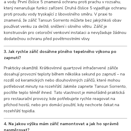
a vody. První číslice 5 znamená ochranu proti prachu v rozsahu,
který nenarušuje funkci zařízení. Druhá číslice 5 vyjadřuje ochranu
proti proudu vody tryskající z libovolného směru. V praxi to
znamená, že zářič Tansun Sorrento můžete bez jakýchkoli obav
používat venku za deště, sněžení i silného větru. Zářič je
konstruován pro celoroční venkovní instalaci a nevyžaduje žádnou
dodatečnou ochranu před povětrnostními vlivy.
3. Jak rychle zářič dosáhne plného tepelného výkonu po
zapnutí?
Prakticky okamžitě. Krátkovlnné quartzové infračervené zářiče
dosahují provozní teploty během několika sekund po zapnutí – na
rozdíl od keramických nebo dlouhovlnných zářičů, které mohou
potřebovat minuty na rozehřátí. Jakmile zapnete Tansun Sorrento,
pocítíte teplo téměř ihned. Tato vlastnost je mimořádně praktická
pro restaurační provozy, kde potřebujete rychle reagovat na
příchod hostů, nebo pro domácí použití, kdy nechcete čekat na
rozehřátí topidla.
4. Na jakou výšku mám zářič namontovat a jak ho správně
nasměrovat?