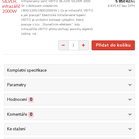
Infračervený zářič VEITO BLADE SILVER 2000
5 850 Kč
/
ks
W s dálkovám ovládáním
4 835 Kč
bez DPH
( 800/1200/1600/2000W ) Co je infrazářič VEITO
a jak pracuje? Elektrické Infračervené topení
VEITO je unikátní koncept vytápění, který
pracuje s tzv. „Slunečním efektem“, kdy
infrazářiče VEITO přímo ohřívají povrchy objektů
(stěna, ná...
Přidat do košíku
Kompletní specifikace
Parametry
Hodnocení
0
Komentáře
0
Ke stažení