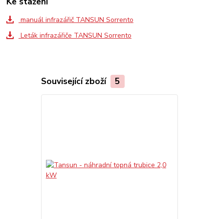
Ke stažení
manuál infrazářič TANSUN Sorrento
Leták infrazářiče TANSUN Sorrento
Související zboží
5