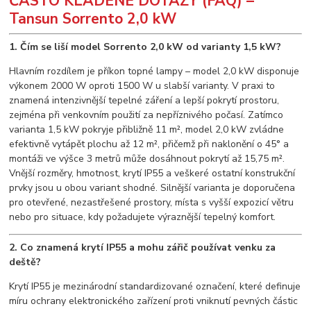
ČASTO KLADENÉ DOTAZY (FAQ) –
Tansun Sorrento 2,0 kW
1. Čím se liší model Sorrento 2,0 kW od varianty 1,5 kW?
Hlavním rozdílem je příkon topné lampy – model 2,0 kW disponuje
výkonem 2000 W oproti 1500 W u slabší varianty. V praxi to
znamená intenzivnější tepelné záření a lepší pokrytí prostoru,
zejména při venkovním použití za nepříznivého počasí. Zatímco
varianta 1,5 kW pokryje přibližně 11 m², model 2,0 kW zvládne
efektivně vytápět plochu až 12 m², přičemž při naklonění o 45° a
montáži ve výšce 3 metrů může dosáhnout pokrytí až 15,75 m².
Vnější rozměry, hmotnost, krytí IP55 a veškeré ostatní konstrukční
prvky jsou u obou variant shodné. Silnější varianta je doporučena
pro otevřené, nezastřešené prostory, místa s vyšší expozicí větru
nebo pro situace, kdy požadujete výraznější tepelný komfort.
2. Co znamená krytí IP55 a mohu zářič používat venku za
deště?
Krytí IP55 je mezinárodní standardizované označení, které definuje
míru ochrany elektronického zařízení proti vniknutí pevných částic