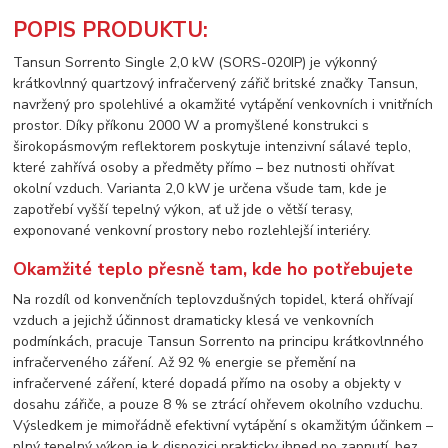
POPIS PRODUKTU:
Tansun Sorrento Single 2,0 kW (SORS-020IP) je výkonný
krátkovlnný quartzový infračervený zářič britské značky Tansun,
navržený pro spolehlivé a okamžité vytápění venkovních i vnitřních
prostor. Díky příkonu 2000 W a promyšlené konstrukci s
širokopásmovým reflektorem poskytuje intenzivní sálavé teplo,
které zahřívá osoby a předměty přímo – bez nutnosti ohřívat
okolní vzduch. Varianta 2,0 kW je určena všude tam, kde je
zapotřebí vyšší tepelný výkon, ať už jde o větší terasy,
exponované venkovní prostory nebo rozlehlejší interiéry.
Okamžité teplo přesně tam, kde ho potřebujete
Na rozdíl od konvenčních teplovzdušných topidel, která ohřívají
vzduch a jejichž účinnost dramaticky klesá ve venkovních
podmínkách, pracuje Tansun Sorrento na principu krátkovlnného
infračerveného záření. Až 92 % energie se přemění na
infračervené záření, které dopadá přímo na osoby a objekty v
dosahu zářiče, a pouze 8 % se ztrácí ohřevem okolního vzduchu.
Výsledkem je mimořádně efektivní vytápění s okamžitým účinkem –
plný tepelný výkon je k dispozici prakticky ihned po zapnutí, bez