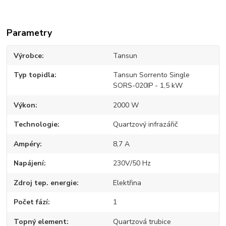
Parametry
Výrobce
Tansun
Typ topidla
Tansun Sorrento Single
SORS-020IP - 1,5 kW
Výkon
2000 W
Technologie
Quartzový infrazářič
Ampéry
8,7 A
Napájení
230V/50 Hz
Zdroj tep. energie
Elektřina
Počet fází
1
Topný element
Quartzová trubice