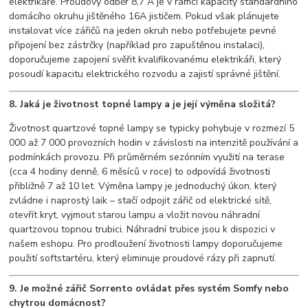
elektrikáře. Proudový odběr 8,7 A je v rámci kapacity standardního
domácího okruhu jištěného 16A jističem. Pokud však plánujete
instalovat více zářičů na jeden okruh nebo potřebujete pevné
připojení bez zástrčky (například pro zapuštěnou instalaci),
doporučujeme zapojení svěřit kvalifikovanému elektrikáři, který
posoudí kapacitu elektrického rozvodu a zajistí správné jištění.
8. Jaká je životnost topné lampy a je její výměna složitá?
Životnost quartzové topné lampy se typicky pohybuje v rozmezí 5
000 až 7 000 provozních hodin v závislosti na intenzitě používání a
podmínkách provozu. Při průměrném sezónním využití na terase
(cca 4 hodiny denně, 6 měsíců v roce) to odpovídá životnosti
přibližně 7 až 10 let. Výměna lampy je jednoduchý úkon, který
zvládne i naprostý laik – stačí odpojit zářič od elektrické sítě,
otevřít kryt, vyjmout starou lampu a vložit novou náhradní
quartzovou topnou trubici. Náhradní trubice jsou k dispozici v
našem eshopu. Pro prodloužení životnosti lampy doporučujeme
použití softstartéru, který eliminuje proudové rázy při zapnutí.
9. Je možné zářič Sorrento ovládat přes systém Somfy nebo
chytrou domácnost?