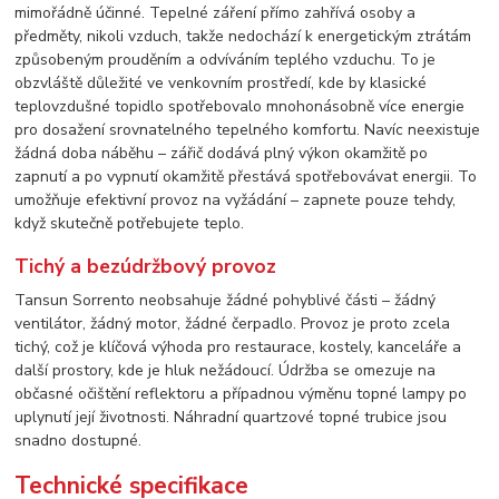
mimořádně účinné. Tepelné záření přímo zahřívá osoby a
předměty, nikoli vzduch, takže nedochází k energetickým ztrátám
způsobeným prouděním a odvíváním teplého vzduchu. To je
obzvláště důležité ve venkovním prostředí, kde by klasické
teplovzdušné topidlo spotřebovalo mnohonásobně více energie
pro dosažení srovnatelného tepelného komfortu. Navíc neexistuje
žádná doba náběhu – zářič dodává plný výkon okamžitě po
zapnutí a po vypnutí okamžitě přestává spotřebovávat energii. To
umožňuje efektivní provoz na vyžádání – zapnete pouze tehdy,
když skutečně potřebujete teplo.
Tichý a bezúdržbový provoz
Tansun Sorrento neobsahuje žádné pohyblivé části – žádný
ventilátor, žádný motor, žádné čerpadlo. Provoz je proto zcela
tichý, což je klíčová výhoda pro restaurace, kostely, kanceláře a
další prostory, kde je hluk nežádoucí. Údržba se omezuje na
občasné očištění reflektoru a případnou výměnu topné lampy po
uplynutí její životnosti. Náhradní quartzové topné trubice jsou
snadno dostupné.
Technické specifikace