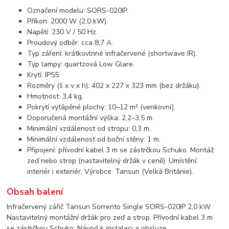
Označení modelu: SORS-020IP.
Příkon: 2000 W (2,0 kW).
Napětí: 230 V / 50 Hz.
Proudový odběr: cca 8,7 A.
Typ záření: krátkovlnné infračervené (shortwave IR).
Typ lampy: quartzová Low Glare.
Krytí: IP55.
Rozměry (š x v x h): 402 x 227 x 323 mm (bez držáku).
Hmotnost: 3,4 kg.
Pokrytí vytápěné plochy: 10–12 m² (venkovní).
Doporučená montážní výška: 2,2–3,5 m.
Minimální vzdálenost od stropu: 0,3 m.
Minimální vzdálenost od boční stěny: 1 m.
Připojení: přívodní kabel 3 m se zástrčkou Schuko. Montáž:
zeď nebo strop (nastavitelný držák v ceně). Umístění:
interiér i exteriér. Výrobce: Tansun (Velká Británie).
Obsah balení
Infračervený zářič Tansun Sorrento Single SORS-020IP 2,0 kW.
Nastavitelný montážní držák pro zeď a strop. Přívodní kabel 3 m
se zástrčkou Schuko. Návod k instalaci a obsluze.