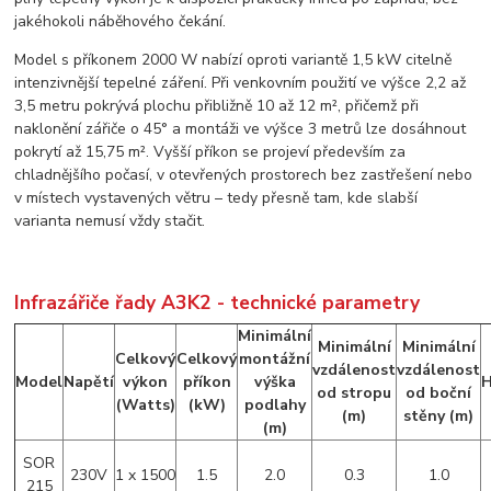
jakéhokoli náběhového čekání.
Model s příkonem 2000 W nabízí oproti variantě 1,5 kW citelně
intenzivnější tepelné záření. Při venkovním použití ve výšce 2,2 až
3,5 metru pokrývá plochu přibližně 10 až 12 m², přičemž při
naklonění zářiče o 45° a montáži ve výšce 3 metrů lze dosáhnout
pokrytí až 15,75 m². Vyšší příkon se projeví především za
chladnějšího počasí, v otevřených prostorech bez zastřešení nebo
v místech vystavených větru – tedy přesně tam, kde slabší
varianta nemusí vždy stačit.
Infrazářiče řady A3K2 - technické parametry
Minimální
Minimální
Minimální
Celkový
Celkový
montážní
vzdálenost
vzdálenost
Model
Napětí
výkon
příkon
výška
H
od stropu
od boční
(Watts)
(kW)
podlahy
(m)
stěny (m)
(m)
SOR
230V
1 x 1500
1.5
2.0
0.3
1.0
215