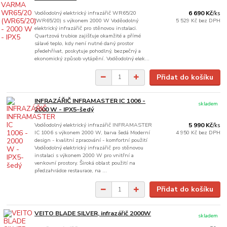
Voděodolný elektrický infrazářič WR65/20
6 690 Kč
/
ks
(WR65/20) s výkonem 2000 W Voděodolný
5 529 Kč
bez DPH
elektrický infrazářič pro stěnovou instalaci.
Quartzová trubice zajišťuje okamžité a přímé
sálavé teplo, kdy není nutné daný prostor
předehřívat, poskytuje pohodlný, bezpečný a
ekonomický způsob vytápění. Voděodolný elek...
Přidat do košíku
INFRAZÁŘIČ INFRAMASTER IC 1006 -
skladem
2000 W - IPX5-šedý
Voděodolný elektrický infrazářič INFRAMASTER
5 990 Kč
/
ks
IC 1006 s výkonem 2000 W, barva šedá Moderní
4 950 Kč
bez DPH
design - kvalitní zpracování - komfortní použití
Voděodolný elektrický infrazářič pro stěnovou
instalaci s výkonem 2000 W pro vnitřní a
venkovní prostory. Široká oblast použití na
předzahrádce restaurace, na ...
Přidat do košíku
VEITO BLADE SILVER, infrazářič 2000W
skladem