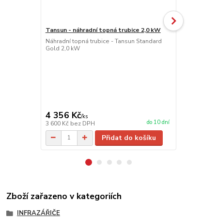
Tansun - náhradní topná trubice 2,0 kW
Tansun časo
Náhradní topná trubice - Tansun Standard
TANSUN ČA
Gold 2,0 kW
INFRAZÁŘIČŮ
Tansun je id
ovládání ven
krytí IP66 a
zářiče na p
20 minut. Id
energie...
4 356 Kč
4 598 Kč
/
ks
do 10 dní
3 600 Kč
bez DPH
3 800 Kč
bez
Přidat do košíku
Zboží zařazeno v kategoriích
INFRAZÁŘIČE