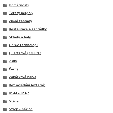
Domácnosti
Terasy pergoly
Zimní zahrady
Restaurace a zahrádky
Sklady a haly
Ohřev technologií
Quartzové (2200°C)
230V
Černý
Zakázková barva
Bez ovládání (externí)
IP 44 - IP 67
Stěna
Strop - náklon