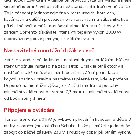
technologií Low Glare – lampa při provozu vyzařuje výrazně méně
viditelného oranžového světla než standardní infračervené zářiče.
To je zásadní přednost zejména v restauracích, hotelech,
kavárnách a dalších provozech orientovaných na zákazníky, kde
příliš silné světlo může narušovat atmosféru a rušit hosty. Se
zářičem Sorrento získáváte intenzivní tepelný výkon 2000 W
doprovázený pouze jemným, diskrétním svitem.
Nastavitelný montážní držák v ceně
Zářič je standardně dodáván s nastavitelným montážním držákem,
který umožňuje instalaci na zeď i strop. Držák je plně otočný a
naklápěcí, takže můžete směr tepelného záření po instalaci
kdykoli snadno upravit a nasměrovat přesně tam, kde je potřeba.
Doporučená montážní výška je 2,2 až 3,5 metru od podlahy,
minimální vzdálenost od stropu 0,3 metru a minimální vzdálenost
od boční stěny 1 metr.
Připojení a ovládání
Tansun Sorrento 2,0 kW je vybaven přívodním kabelem o délce 3
metry zakončeným zástrčkou Schuko, takže jej můžete jednoduše
zapojit do běžné zásuvky 230 V. Proudový odběr při plném výkonu