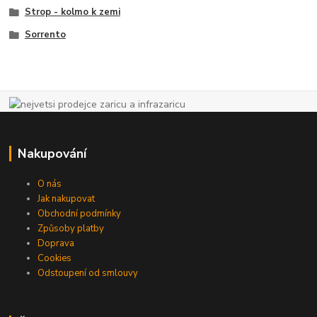
Strop - kolmo k zemi
Sorrento
Nakupování
O nás
Jak nakupovat
Obchodní podmínky
Způsoby platby
Doprava
Cookies
Odstoupení od smlouvy