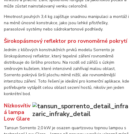
může zůstat nainstalovaný venku celoročně.
Hmotnost pouhých 3,4 kg zajišťuje snadnou manipulaci a montáž i
na méně únosné konstrukce, jako jsou lehké přístřešky,
parasolové systémy nebo sádrokartonové podhledy.
Širokopásmový reflektor pro rovnoměrné pokrytí
Jedním z klíčových konstrukčních prvků modelu Sorrento je
širokopásmový reflektor, který tepelné záření rovnoměrně
distribuuje do širšího prostoru. Na rozdíl od zářičů s úzkým
směrovým kuželem, které intenzivně zahřívají malou oblast,
Sorrento pokrývá širší plochu mírně nižší, ale rovnoměrnější
intenzitou záření. Toto řešení je ideální pro komerční aplikace, kde
potřebujete vytápět celou oblast sezení hostů, nikoliv jen jeden
konkrétní bod.
Nízkosvítiv
á lampa
Low Glare
Tansun Sorrento 2,0 kW je osazen quartzovou topnou lampou s