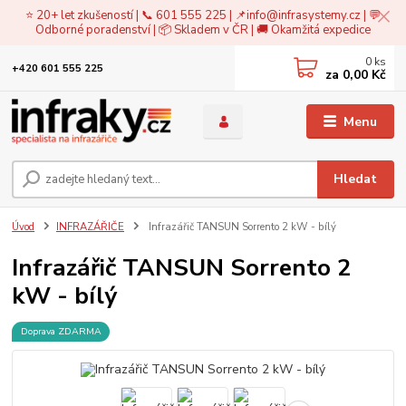
⭐ 20+ let zkušeností | 📞 601 555 225 | 📌
info@infrasystemy.cz
| 💬
Odborné poradenství | 📦 Skladem v ČR | 🚚 Okamžitá expedice
0
ks
+420 601 555 225
za
0,00 Kč
Menu
Hledat
Úvod
INFRAZÁŘIČE
Infrazářič TANSUN Sorrento 2 kW - bílý
Infrazářič TANSUN Sorrento 2
kW - bílý
Doprava ZDARMA