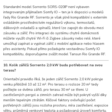
Standardní model Sorrento SORS-020IP není vybaven
integrovaným přijímačem Somfy IO – ten je k dispozici u modelů
řady Rio Grande RF. Sorrento je však plně kompatibilní s externím
ovládáním prostřednictvím regulátorů výkonu, termostatů,
dálkových ovladačů a spínačů, které lze zapojit do obvodu mezi
zásuvku a zářič. Pro integraci do systému chytré domácnosti
můžete využít chytré Wi-Fi či Zigbee zásuvky nebo relé, které
umožňují zapínat a vypínat zářič z mobilní aplikace nebo hlasem
přes asistenty. Pokud přímo požadujete vestavěnou Somfy IO
kompatibilitu, doporučujeme zvážit model Tansun Rio Grande RF.
10. Kolik zářičů Sorrento 2,0 kW budu potřebovat na svou
terasu?
Orientační pravidlo říká, že jeden zářič Sorrento 2,0 kW pokryje
venku přibližně 10 až 12 m². Pro terasu o rozloze 20 m² tedy
počítejte se dvěma zářiči, pro terasu 30 m² se třemi. U
zastřešených pergol a zimních zahrad může být pokrytí vyšší díky
menším tepelným ztrátám. Klíčové faktory ovlivňující počet
potřebných zářičů jsou rozloha prostoru, míra zastřešení, expozice
větru, průměrná venkovní teplota a požadovaná úroveň komfortu.