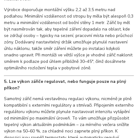
Výrobce doporučuje montážní výšku 2,2 až 3,5 metru nad
podlahou. Minimální vzdálenost od stropu by měla být alespoň 0,3
metru a minimální vzdálenost od boční stěny 1 metr. Zářič by měl
být nasměrován tak, aby tepelné záření dopadalo na oblast, kde
se zdržují osoby – typicky na sezení, pracovní místa nebo průchozí
zóny. Dodávaný nastavitelný držák umožňuje plynulé nastavení
úhlu náklonu, takže směr záření můžete po instalaci kdykoli
snadno upravit. Při montáži ve větší výšce je vhodné zářič naklonit
směrem k podlaze pod úhlem přibližně 30–45°, čímž dosáhnete
optimálního rozložení tepla v pobytové zóně.
5. Lze výkon zářiče regulovat, nebo funguje pouze na plný
příkon?
Samotný zářič nemá vestavěnou regulaci výkonu, nicméně je plně
kompatibilní s externími regulátory a stmívači. Připojením externího
regulátoru výkonu můžete plynule nastavovat intenzitu vytápění
od minimální po maximální úroveň. To vám umožňuje přizpůsobit
tepelný výkon aktuálním podmínkám – za mírného večera snížíte
výkon na 50–60 %, za chladné noci zapnete plný příkon. K
dispozici jsou rovněž termostaty, které automaticky regulují