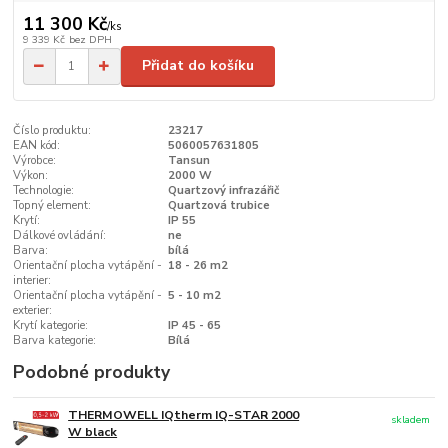
11 300 Kč
/
ks
9 339 Kč
bez DPH
Přidat do košíku
Číslo produktu:
23217
EAN kód:
5060057631805
Výrobce:
Tansun
Výkon:
2000 W
Technologie:
Quartzový infrazářič
Topný element:
Quartzová trubice
Krytí:
IP 55
Dálkové ovládání:
ne
Barva:
bílá
Orientační plocha vytápění -
18 - 26 m2
interier:
Orientační plocha vytápění -
5 - 10 m2
exterier:
Krytí kategorie:
IP 45 - 65
Barva kategorie:
Bílá
Podobné produkty
THERMOWELL IQtherm IQ-STAR 2000
skladem
W black