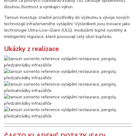
Británii za přísných standardů kvality, což zaručuje spolehlivost,
dlouhou životnost a vynikající výkon.
Tansun investuje značné prostředky do výzkumu a vývoje nových
technologií infračerveného vytápění. Výsledkem jsou inovace jako
technologie Ultra-Low-Glare (ULG), modulární topné systémy a
inteligentní regulace, které posouvají celý obor kupředu.
Ukázky z realizace