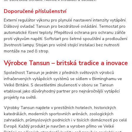
Doporučené příslušenství
Externí regulátor výkonu pro plynulé nastavení intenzity vytápění.
Dálkový ovladač Tansun pro bezdrátové ovládání. Termostat pro
automatické řízení teploty. Přepěťová ochrana pro ochranu zářiče
proti výkyvům napětí. Softstart pro šetrné spouštění a prodloužení
životnosti lampy. Stojan pro volně stojící instalaci bez nutnosti
montáže na zeď či strop.
Výrobce Tansun – britská tradice a inovace
Společnost Tansun je jedním z předních světových výrobců
infračervených vytápěcích systémů se sídlem v Birminghamu ve
Velké Británii. S desetiletími zkušeností v oboru se Tansun
etabloval jako důvěryhodný partner pro nejnáročnější vytápěcí
projekty na světě.
Výrobky Tansun najdete v prestižních hotelech, historických
katedrálách, moderních sportovních arénách, zoologických
zahradách, průmyslových podnicích i v tisících domácností po celé
Evropě. Každý produkt je navržen a vyroben přímo ve Velké