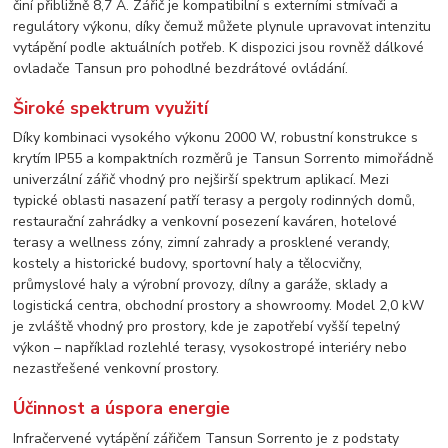
činí přibližně 8,7 A. Zářič je kompatibilní s externími stmívači a
regulátory výkonu, díky čemuž můžete plynule upravovat intenzitu
vytápění podle aktuálních potřeb. K dispozici jsou rovněž dálkové
ovladače Tansun pro pohodlné bezdrátové ovládání.
Široké spektrum využití
Díky kombinaci vysokého výkonu 2000 W, robustní konstrukce s
krytím IP55 a kompaktních rozměrů je Tansun Sorrento mimořádně
univerzální zářič vhodný pro nejširší spektrum aplikací. Mezi
typické oblasti nasazení patří terasy a pergoly rodinných domů,
restaurační zahrádky a venkovní posezení kaváren, hotelové
terasy a wellness zóny, zimní zahrady a prosklené verandy,
kostely a historické budovy, sportovní haly a tělocvičny,
průmyslové haly a výrobní provozy, dílny a garáže, sklady a
logistická centra, obchodní prostory a showroomy. Model 2,0 kW
je zvláště vhodný pro prostory, kde je zapotřebí vyšší tepelný
výkon – například rozlehlé terasy, vysokostropé interiéry nebo
nezastřešené venkovní prostory.
Účinnost a úspora energie
Infračervené vytápění zářičem Tansun Sorrento je z podstaty