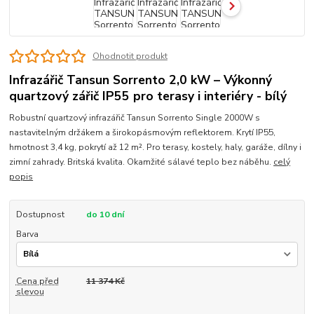
Ohodnotit produkt
Infrazářič Tansun Sorrento 2,0 kW – Výkonný
quartzový zářič IP55 pro terasy i interiéry - bílý
Robustní quartzový infrazářič Tansun Sorrento Single 2000W s
nastavitelným držákem a širokopásmovým reflektorem. Krytí IP55,
hmotnost 3,4 kg, pokrytí až 12 m². Pro terasy, kostely, haly, garáže, dílny i
zimní zahrady. Britská kvalita. Okamžité sálavé teplo bez náběhu.
celý
popis
Dostupnost
do 10 dní
Barva
Cena před
11 374 Kč
slevou