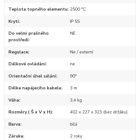
Teplota topného elementu
2500 °C
Krytí
IP 55
Do velmi prašného
NE
prostředí
Regulace
Ne / externí
Dálkové ovládání
ne
Orientační úhel sálání
90°
Délka napájecího kabelu
3 m
Váha
3,4 kg
Rozměry ( Š x V x H)
402 x 227 x 323 (bez držáku)
Barva
bílá
Záruka
2 roky