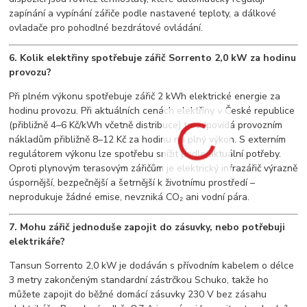
zapínání a vypínání zářiče podle nastavené teploty, a dálkové
ovladače pro pohodlné bezdrátové ovládání.
6. Kolik elektřiny spotřebuje zářič Sorrento 2,0 kW za hodinu
provozu?
Při plném výkonu spotřebuje zářič 2 kWh elektrické energie za
hodinu provozu. Při aktuálních cenách elektřiny v České republice
(přibližně 4–6 Kč/kWh včetně distribuce) to odpovídá provozním
nákladům přibližně 8–12 Kč za hodinu na plný výkon. S externím
regulátorem výkonu lze spotřebu snížit podle aktuální potřeby.
Oproti plynovým terasovým zářičům je elektrický infrazářič výrazně
úspornější, bezpečnější a šetrnější k životnímu prostředí –
neprodukuje žádné emise, nevzniká CO₂ ani vodní pára.
7. Mohu zářič jednoduše zapojit do zásuvky, nebo potřebuji
elektrikáře?
Tansun Sorrento 2,0 kW je dodáván s přívodním kabelem o délce
3 metry zakončeným standardní zástrčkou Schuko, takže ho
můžete zapojit do běžné domácí zásuvky 230 V bez zásahu