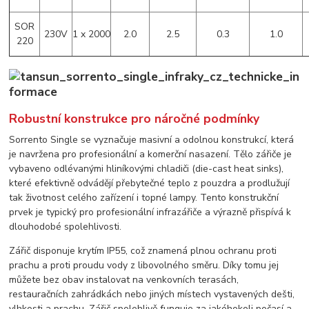
SOR
230V
1 x 2000
2.0
2.5
0.3
1.0
220
Robustní konstrukce pro náročné podmínky
Sorrento Single se vyznačuje masivní a odolnou konstrukcí, která
je navržena pro profesionální a komerční nasazení. Tělo zářiče je
vybaveno odlévanými hliníkovými chladiči (die-cast heat sinks),
které efektivně odvádějí přebytečné teplo z pouzdra a prodlužují
tak životnost celého zařízení i topné lampy. Tento konstrukční
prvek je typický pro profesionální infrazářiče a výrazně přispívá k
dlouhodobé spolehlivosti.
Zářič disponuje krytím IP55, což znamená plnou ochranu proti
prachu a proti proudu vody z libovolného směru. Díky tomu jej
můžete bez obav instalovat na venkovních terasách,
restauračních zahrádkách nebo jiných místech vystavených dešti,
vlhkosti a prachu. Zářič spolehlivě funguje za jakéhokoli počasí a