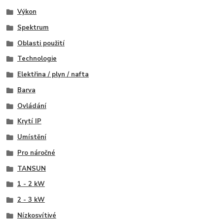
Výkon
Spektrum
Oblasti použití
Technologie
Elektřina / plyn / nafta
Barva
Ovládání
Krytí IP
Umístění
Pro náročné
TANSUN
1 - 2 kW
2 - 3 kW
Nízkosvítivé