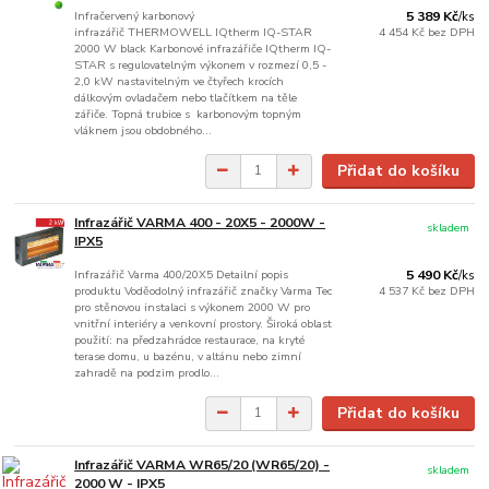
Infračervený karbonový
5 389 Kč
/
ks
infrazářič THERMOWELL IQtherm IQ-STAR
4 454 Kč
bez DPH
2000 W black Karbonové infrazářiče IQtherm IQ-
STAR s regulovatelným výkonem v rozmezí 0,5 -
2,0 kW nastavitelným ve čtyřech krocích
dálkovým ovladačem nebo tlačítkem na těle
zářiče. Topná trubice s karbonovým topným
vláknem jsou obdobného...
Přidat do košíku
Infrazářič VARMA 400 - 20X5 - 2000W -
skladem
IPX5
Infrazářič Varma 400/20X5 Detailní popis
5 490 Kč
/
ks
produktu Voděodolný infrazářič značky Varma Tec
4 537 Kč
bez DPH
pro stěnovou instalaci s výkonem 2000 W pro
vnitřní interiéry a venkovní prostory. Široká oblast
použití: na předzahrádce restaurace, na kryté
terase domu, u bazénu, v altánu nebo zimní
zahradě na podzim prodlo...
Přidat do košíku
Infrazářič VARMA WR65/20 (WR65/20) -
skladem
2000 W - IPX5