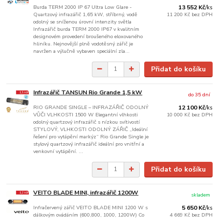
Burda TERM 2000 IP 67 Ultra Low Glare -
13 552 Kč
/
ks
Quartzový infrazářič 1,65 kW, stříbrný, vodě
11 200 Kč
bez DPH
odolný se sníženou úrovní intenzity světla
Infrazářič burda TERM 2000 IP67 v kvalitním
designovém provedení broušeného eloxovaného
hliníku. Nejnovější plně vodotěsný zářič je
navržen a výlučně vybaven speciální zla...
Přidat do košíku
Infrazářič TANSUN Rio Grande 1,5 kW
do 35 dní
RIO GRANDE SINGLE – INFRAZÁŘIČ ODOLNÝ
12 100 Kč
/
ks
VŮČI VLHKOSTI 1500 W Elegantní vlhkosti
10 000 Kč
bez DPH
odolný quartzový infrazářič s nízkou svítivostí
STYLOVÝ, VLHKOSTI ODOLNÝ ZÁŘIČ „Ideální
řešení pro vytápění markýz“ Rio Grande Single je
stylový quartzový infrazářič ideální pro vnitřní a
venkovní vytápění. ...
Přidat do košíku
VEITO BLADE MINI, infrazářič 1200W
skladem
Infračervený zářič VEITO BLADE MINI 1200 W s
5 650 Kč
/
ks
dálkovým ovádáním (600,800, 1000, 1200W) Co
4 669 Kč
bez DPH