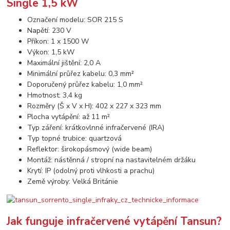
Single 1,5 kW
Označení modelu: SOR 215 S
Napětí: 230 V
Příkon: 1 x 1500 W
Výkon: 1,5 kW
Maximální jištění: 2,0 A
Minimální průřez kabelu: 0,3 mm²
Doporučený průřez kabelu: 1,0 mm²
Hmotnost: 3,4 kg
Rozměry (Š x V x H): 402 x 227 x 323 mm
Plocha vytápění: až 11 m²
Typ záření: krátkovlnné infračervené (IRA)
Typ topné trubice: quartzová
Reflektor: širokopásmový (wide beam)
Montáž: nástěnná / stropní na nastavitelném držáku
Krytí: IP (odolný proti vlhkosti a prachu)
Země výroby: Velká Británie
Jak funguje infračervené vytápění Tansun?