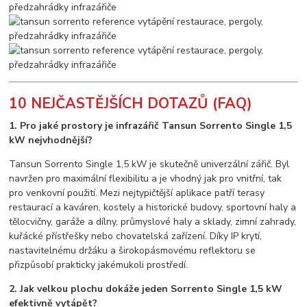
10 NEJČASTĚJŠÍCH DOTAZŮ (FAQ)
1. Pro jaké prostory je infrazářič Tansun Sorrento Single 1,5
kW nejvhodnější?
Tansun Sorrento Single 1,5 kW je skutečně univerzální zářič. Byl
navržen pro maximální flexibilitu a je vhodný jak pro vnitřní, tak
pro venkovní použití. Mezi nejtypičtější aplikace patří terasy
restaurací a kaváren, kostely a historické budovy, sportovní haly a
tělocvičny, garáže a dílny, průmyslové haly a sklady, zimní zahrady,
kuřácké přístřešky nebo chovatelská zařízení. Díky IP krytí,
nastavitelnému držáku a širokopásmovému reflektoru se
přizpůsobí prakticky jakémukoli prostředí.
2. Jak velkou plochu dokáže jeden Sorrento Single 1,5 kW
efektivně vytápět?