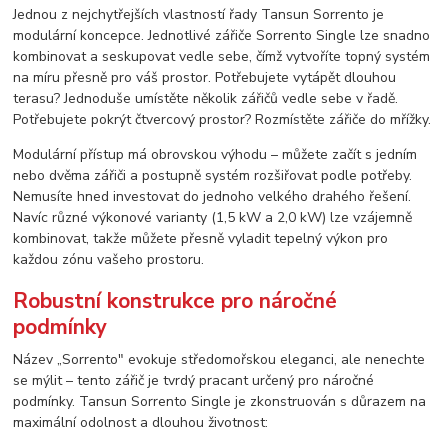
Jednou z nejchytřejších vlastností řady Tansun Sorrento je
modulární koncepce. Jednotlivé zářiče Sorrento Single lze snadno
kombinovat a seskupovat vedle sebe, čímž vytvoříte topný systém
na míru přesně pro váš prostor. Potřebujete vytápět dlouhou
terasu? Jednoduše umístěte několik zářičů vedle sebe v řadě.
Potřebujete pokrýt čtvercový prostor? Rozmístěte zářiče do mřížky.
Modulární přístup má obrovskou výhodu – můžete začít s jedním
nebo dvěma zářiči a postupně systém rozšiřovat podle potřeby.
Nemusíte hned investovat do jednoho velkého drahého řešení.
Navíc různé výkonové varianty (1,5 kW a 2,0 kW) lze vzájemně
kombinovat, takže můžete přesně vyladit tepelný výkon pro
každou zónu vašeho prostoru.
Robustní konstrukce pro náročné
podmínky
Název „Sorrento" evokuje středomořskou eleganci, ale nenechte
se mýlit – tento zářič je tvrdý pracant určený pro náročné
podmínky. Tansun Sorrento Single je zkonstruován s důrazem na
maximální odolnost a dlouhou životnost: