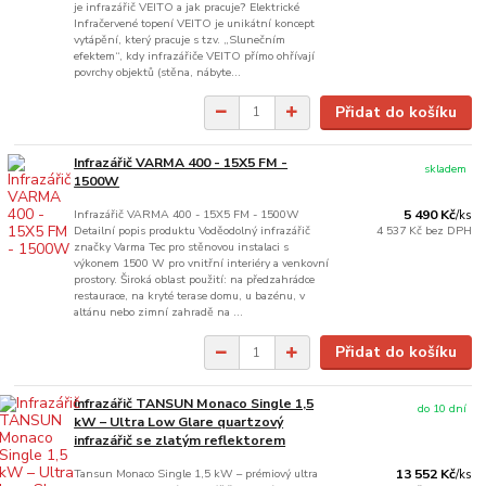
je infrazářič VEITO a jak pracuje? Elektrické
Infračervené topení VEITO je unikátní koncept
vytápění, který pracuje s tzv. „Slunečním
efektem“, kdy infrazářiče VEITO přímo ohřívají
povrchy objektů (stěna, nábyte...
Přidat do košíku
Infrazářič VARMA 400 - 15X5 FM -
skladem
1500W
Infrazářič VARMA 400 - 15X5 FM - 1500W
5 490 Kč
/
ks
Detailní popis produktu Voděodolný infrazářič
4 537 Kč
bez DPH
značky Varma Tec pro stěnovou instalaci s
výkonem 1500 W pro vnitřní interiéry a venkovní
prostory. Široká oblast použití: na předzahrádce
restaurace, na kryté terase domu, u bazénu, v
altánu nebo zimní zahradě na ...
Přidat do košíku
Infrazářič TANSUN Monaco Single 1,5
do 10 dní
kW – Ultra Low Glare quartzový
infrazářič se zlatým reflektorem
Tansun Monaco Single 1,5 kW – prémiový ultra
13 552 Kč
/
ks