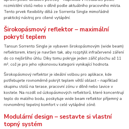
rozmístění stolů nebo v dílně podle aktuálního pracovního místa.
Tento prvek flexibility dělá ze Sorrenta Single mimořádně
praktický nástroj pro cílené vytápění.
Širokopásmový reflektor – maximální
pokrytí teplem
Tansun Sorrento Single je vybaven širokopásmovým (wide beam)
reflektorem, který je navržen tak, aby rozptýlil infračervené záření
do co nejširšího úhlu. Díky tomu pokryje jeden zářič plochu až 11
m², což je pro jeho výkonovou kategorii vynikající hodnota.
Širokopásmový reflektor je ideální volbou pro aplikace, kde
potřebujete rovnoměrně pokrýt teplem větší oblast – například
skupinu stolů na terase, pracovní zónu v dílně nebo lavice v
kostele. Na rozdíl od úzkopásmových reflektorů, které koncentrují
teplo do malého bodu, poskytuje wide beam reflektor příjemný a
rovnoměrný tepelný komfort v celé vytápěné zóně.
Modulární design – sestavte si vlastní
topný systém