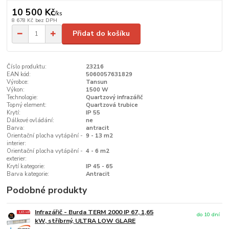
10 500 Kč
/
ks
8 678 Kč
bez DPH
Přidat do košíku
Číslo produktu:
23216
EAN kód:
5060057631829
Výrobce:
Tansun
Výkon:
1500 W
Technologie:
Quartzový infrazářič
Topný element:
Quartzová trubice
Krytí:
IP 55
Dálkové ovládání:
ne
Barva:
antracit
Orientační plocha vytápění -
9 - 13 m2
interier:
Orientační plocha vytápění -
4 - 6 m2
exterier:
Krytí kategorie:
IP 45 - 65
Barva kategorie:
Antracit
Podobné produkty
Infrazářič - Burda TERM 2000 IP 67, 1,65
do 10 dní
kW, stříbrný, ULTRA LOW GLARE