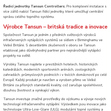
Řadicí jednotky Tansun Controllers:
Pro komplexní instalace s
více zářiči nabízí Tansun řídící jednotky, které umožňují centrální
správu celého topného systému.
Výrobce Tansun – britská tradice a inovace
Společnost Tansun je jedním z předních světových výrobců
infračervených vytápěcích systémů se sídlem v Birminghamu ve
Velké Británii. S desetiletími zkušeností v oboru se Tansun
etabloval jako důvěryhodný partner pro nejnáročnější vytápěcí
projekty na světě.
Výrobky Tansun najdete v prestižních hotelech, historických
katedrálách, moderních sportovních arénách, zoologických
zahradách, průmyslových podnicích i v tisících domácností po celé
Evropě. Každý produkt je navržen a vyroben přímo ve Velké
Británii za přísných standardů kvality, což zaručuje spolehlivost,
dlouhou životnost a vynikající výkon.
Tansun investuje značné prostředky do výzkumu a vývoje nových
technologií infračerveného vytápění. Výsledkem jsou inovace jako
technologie Ultra-Low-Glare (ULG), modulární topné systémy a