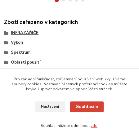
Zboží zařazeno v kategoriích
INFRAZÁŘIČE
Výkon
Spektrum
Oblasti použití
Technologie
Pro základní funkčnost, zpříjemnění používání webu využíváme
Elektřina / plyn / nafta
soubory cookies. Nastavení vlastních preferencí cookies můžete
kdykoli upravit odkazem ve spodní části stránek.
Barva
Ovládání
Souhlasím
Nastavení
Krytí IP
Umístění
Souhlas můžete odmítnout
zde
.
Pro náročné