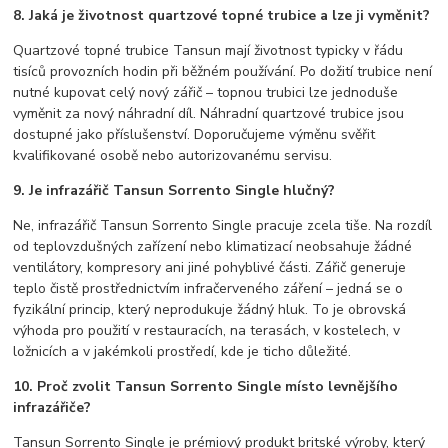
8. Jaká je životnost quartzové topné trubice a lze ji vyměnit?
Quartzové topné trubice Tansun mají životnost typicky v řádu
tisíců provozních hodin při běžném používání. Po dožití trubice není
nutné kupovat celý nový zářič – topnou trubici lze jednoduše
vyměnit za nový náhradní díl. Náhradní quartzové trubice jsou
dostupné jako příslušenství. Doporučujeme výměnu svěřit
kvalifikované osobě nebo autorizovanému servisu.
9. Je infrazářič Tansun Sorrento Single hlučný?
Ne, infrazářič Tansun Sorrento Single pracuje zcela tiše. Na rozdíl
od teplovzdušných zařízení nebo klimatizací neobsahuje žádné
ventilátory, kompresory ani jiné pohyblivé části. Zářič generuje
teplo čistě prostřednictvím infračerveného záření – jedná se o
fyzikální princip, který neprodukuje žádný hluk. To je obrovská
výhoda pro použití v restauracích, na terasách, v kostelech, v
ložnicích a v jakémkoli prostředí, kde je ticho důležité.
10. Proč zvolit Tansun Sorrento Single místo levnějšího
infrazářiče?
Tansun Sorrento Single je prémiový produkt britské výroby, který