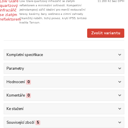
Low Glare quartzový infrazářič se zlatým
11 200 Kč
bez DPH
reflektorem a minimální svítivostí. Kompaktní
jednolampový zářič ideální pro menší restaurační
terasy, kavárny, bary, wellness a zimní zahrady.
Okamžitý náběh, tichý provoz, krytí IP55, britská
kvalita Tansun.
Zvolit variantu
Kompletní specifikace
Parametry
Hodnocení
0
Komentáře
0
Ke stažení
Související zboží
5