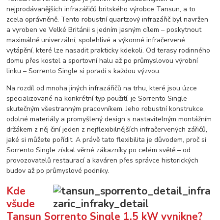
nejprodávanějších infrazářičů britského výrobce Tansun, a to
zcela oprávněně. Tento robustní quartzový infrazářič byl navržen
a vyroben ve Velké Británii s jedním jasným cílem – poskytnout
maximálně univerzální, spolehlivé a výkonné infračervené
vytápění, které lze nasadit prakticky kdekoli. Od terasy rodinného
domu přes kostel a sportovní halu až po průmyslovou výrobní
linku – Sorrento Single si poradí s každou výzvou.
Na rozdíl od mnoha jiných infrazářičů na trhu, které jsou úzce
specializované na konkrétní typ použití, je Sorrento Single
skutečným všestranným pracovníkem. Jeho robustní konstrukce,
odolné materiály a promyšlený design s nastavitelným montážním
držákem z něj činí jeden z nejflexibilnějších infračervených zářičů,
jaké si můžete pořídit. A právě tato flexibilita je důvodem, proč si
Sorrento Single získal věrné zákazníky po celém světě – od
provozovatelů restaurací a kaváren přes správce historických
budov až po průmyslové podniky.
Kde
všude
Tansun Sorrento Single 1,5 kW vynikne?