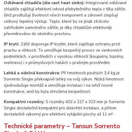
Odlévané chladiče (die cast heat sinks):
Integrované odlévané
chladiče zajišťují efektivní odvod přebytečného tepla z těla zářiče,
čímž prodlužují životnost všech komponent a zároveň zlepšují
celkový tepelný výstup. Teplo, které by se jinak ztrácelo
zahříváním samotného zářiče, je díky chladičům efektivněji
přesměrováno do okolního prostoru.
IP krytí:
Zářič disponuje IP krytím, které zajišťuje ochranu proti
prachu a vlhkosti. To umožňuje bezpečný provoz ve venkovních
podmínkách, v prostředích s vysokou vlhkostí (koupelny, bazény,
wellness) i v průmyslových halách s prašným prostředím.
Lehká a odolná konstrukce:
Při hmotnosti pouhých 3,4 kg je
Sorrento Single překvapivě lehký na svůj výkon. Nízká hmotnost
zjednodušuje montáž a umožňuje instalaci i na lehčí nosné
konstrukce, aniž by byla ohrožena bezpečnost.
Kompaktní rozměry:
S rozměry 402 x 227 x 323 mm je Sorrento
Single dostatečně kompaktní pro diskrétní instalaci, a přitom
dostatečně výkonný pro efektivní vytápění plochy až 11 m².
Technické parametry – Tansun Sorrento