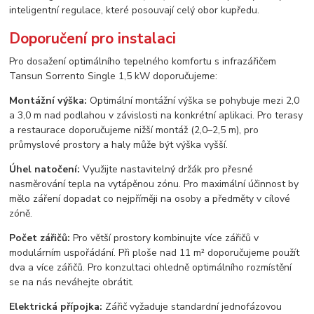
inteligentní regulace, které posouvají celý obor kupředu.
Doporučení pro instalaci
Pro dosažení optimálního tepelného komfortu s infrazářičem
Tansun Sorrento Single 1,5 kW doporučujeme:
Montážní výška:
Optimální montážní výška se pohybuje mezi 2,0
a 3,0 m nad podlahou v závislosti na konkrétní aplikaci. Pro terasy
a restaurace doporučujeme nižší montáž (2,0–2,5 m), pro
průmyslové prostory a haly může být výška vyšší.
Úhel natočení:
Využijte nastavitelný držák pro přesné
nasměrování tepla na vytápěnou zónu. Pro maximální účinnost by
mělo záření dopadat co nejpříměji na osoby a předměty v cílové
zóně.
Počet zářičů:
Pro větší prostory kombinujte více zářičů v
modulárním uspořádání. Při ploše nad 11 m² doporučujeme použít
dva a více zářičů. Pro konzultaci ohledně optimálního rozmístění
se na nás neváhejte obrátit.
Elektrická přípojka:
Zářič vyžaduje standardní jednofázovou