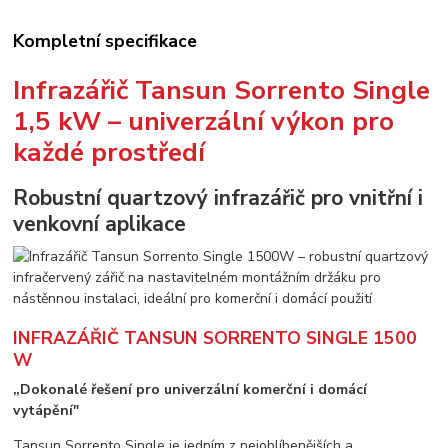
Kompletní specifikace
Infrazářič Tansun Sorrento Single
1,5 kW – univerzální výkon pro
každé prostředí
Robustní quartzový infrazářič pro vnitřní i
venkovní aplikace
INFRAZÁŘIČ TANSUN SORRENTO SINGLE 1500
W
„Dokonalé řešení pro univerzální komerční i domácí
vytápění"
Tansun Sorrento Single je jedním z nejoblíbenějších a