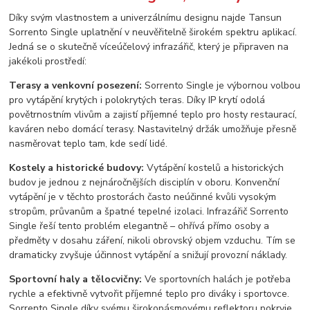
Díky svým vlastnostem a univerzálnímu designu najde Tansun
Sorrento Single uplatnění v neuvěřitelně širokém spektru aplikací.
Jedná se o skutečně víceúčelový infrazářič, který je připraven na
jakékoli prostředí:
Terasy a venkovní posezení:
Sorrento Single je výbornou volbou
pro vytápění krytých i polokrytých teras. Díky IP krytí odolá
povětrnostním vlivům a zajistí příjemné teplo pro hosty restaurací,
kaváren nebo domácí terasy. Nastavitelný držák umožňuje přesně
nasměrovat teplo tam, kde sedí lidé.
Kostely a historické budovy:
Vytápění kostelů a historických
budov je jednou z nejnáročnějších disciplín v oboru. Konvenční
vytápění je v těchto prostorách často neúčinné kvůli vysokým
stropům, průvanům a špatné tepelné izolaci. Infrazářič Sorrento
Single řeší tento problém elegantně – ohřívá přímo osoby a
předměty v dosahu záření, nikoli obrovský objem vzduchu. Tím se
dramaticky zvyšuje účinnost vytápění a snižují provozní náklady.
Sportovní haly a tělocvičny:
Ve sportovních halách je potřeba
rychle a efektivně vytvořit příjemné teplo pro diváky i sportovce.
Sorrento Single díky svému širokopásmovému reflektoru pokryje