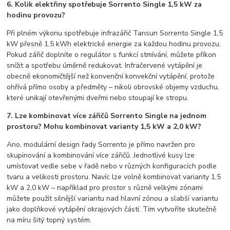
6. Kolik elektřiny spotřebuje Sorrento Single 1,5 kW za
hodinu provozu?
Při plném výkonu spotřebuje infrazářič Tansun Sorrento Single 1,5
kW přesně 1,5 kWh elektrické energie za každou hodinu provozu.
Pokud zářič doplníte o regulátor s funkcí stmívání, můžete příkon
snížit a spotřebu úměrně redukovat. Infračervené vytápění je
obecně ekonomičtější než konvenční konvekční vytápění, protože
ohřívá přímo osoby a předměty – nikoli obrovské objemy vzduchu,
které unikají otevřenými dveřmi nebo stoupají ke stropu.
7. Lze kombinovat více zářičů Sorrento Single na jednom
prostoru? Mohu kombinovat varianty 1,5 kW a 2,0 kW?
Ano, modulární design řady Sorrento je přímo navržen pro
skupinování a kombinování více zářičů. Jednotlivé kusy lze
umísťovat vedle sebe v řadě nebo v různých konfiguracích podle
tvaru a velikosti prostoru. Navíc lze volně kombinovat varianty 1,5
kW a 2,0 kW – například pro prostor s různě velkými zónami
můžete použít silnější variantu nad hlavní zónou a slabší variantu
jako doplňkové vytápění okrajových částí. Tím vytvoříte skutečně
na míru šitý topný systém.