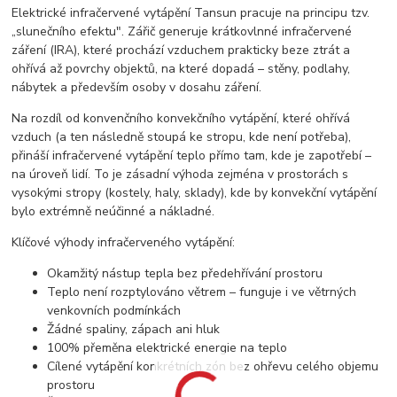
Elektrické infračervené vytápění Tansun pracuje na principu tzv.
„slunečního efektu". Zářič generuje krátkovlnné infračervené
záření (IRA), které prochází vzduchem prakticky beze ztrát a
ohřívá až povrchy objektů, na které dopadá – stěny, podlahy,
nábytek a především osoby v dosahu záření.
Na rozdíl od konvenčního konvekčního vytápění, které ohřívá
vzduch (a ten následně stoupá ke stropu, kde není potřeba),
přináší infračervené vytápění teplo přímo tam, kde je zapotřebí –
na úroveň lidí. To je zásadní výhoda zejména v prostorách s
vysokými stropy (kostely, haly, sklady), kde by konvekční vytápění
bylo extrémně neúčinné a nákladné.
Klíčové výhody infračerveného vytápění:
Okamžitý nástup tepla bez předehřívání prostoru
Teplo není rozptylováno větrem – funguje i ve větrných
venkovních podmínkách
Žádné spaliny, zápach ani hluk
100% přeměna elektrické energie na teplo
Cílené vytápění konkrétních zón bez ohřevu celého objemu
prostoru