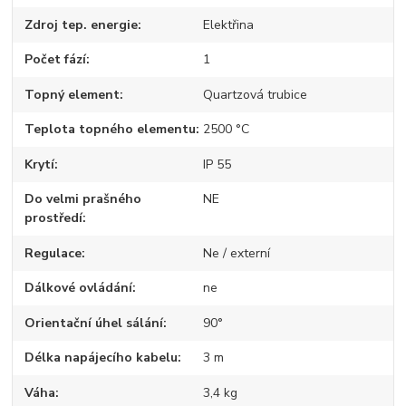
Zdroj tep. energie
Elektřina
Počet fází
1
Topný element
Quartzová trubice
Teplota topného elementu
2500 °C
Krytí
IP 55
Do velmi prašného
NE
prostředí
Regulace
Ne / externí
Dálkové ovládání
ne
Orientační úhel sálání
90°
Délka napájecího kabelu
3 m
Váha
3,4 kg