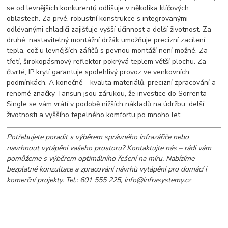
se od levnějších konkurentů odlišuje v několika klíčových
oblastech. Za prvé, robustní konstrukce s integrovanými
odlévanými chladiči zajišťuje vyšší účinnost a delší životnost. Za
druhé, nastavitelný montážní držák umožňuje precizní zacílení
tepla, což u levnějších zářičů s pevnou montáží není možné. Za
třetí, širokopásmový reflektor pokrývá teplem větší plochu. Za
čtvrté, IP krytí garantuje spolehlivý provoz ve venkovních
podmínkách. A konečně – kvalita materiálů, precizní zpracování a
renomé značky Tansun jsou zárukou, že investice do Sorrenta
Single se vám vrátí v podobě nižších nákladů na údržbu, delší
životnosti a vyššího tepelného komfortu po mnoho let.
Potřebujete poradit s výběrem správného infrazářiče nebo
navrhnout vytápění vašeho prostoru? Kontaktujte nás – rádi vám
pomůžeme s výběrem optimálního řešení na míru. Nabízíme
bezplatné konzultace a zpracování návrhů vytápění pro domácí i
komerční projekty. Tel.: 601 555 225, info@infrasystemy.cz