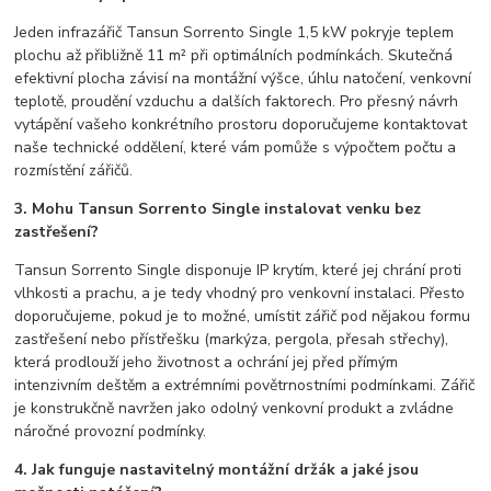
Jeden infrazářič Tansun Sorrento Single 1,5 kW pokryje teplem
plochu až přibližně 11 m² při optimálních podmínkách. Skutečná
efektivní plocha závisí na montážní výšce, úhlu natočení, venkovní
teplotě, proudění vzduchu a dalších faktorech. Pro přesný návrh
vytápění vašeho konkrétního prostoru doporučujeme kontaktovat
naše technické oddělení, které vám pomůže s výpočtem počtu a
rozmístění zářičů.
3. Mohu Tansun Sorrento Single instalovat venku bez
zastřešení?
Tansun Sorrento Single disponuje IP krytím, které jej chrání proti
vlhkosti a prachu, a je tedy vhodný pro venkovní instalaci. Přesto
doporučujeme, pokud je to možné, umístit zářič pod nějakou formu
zastřešení nebo přístřešku (markýza, pergola, přesah střechy),
která prodlouží jeho životnost a ochrání jej před přímým
intenzivním deštěm a extrémními povětrnostními podmínkami. Zářič
je konstrukčně navržen jako odolný venkovní produkt a zvládne
náročné provozní podmínky.
4. Jak funguje nastavitelný montážní držák a jaké jsou