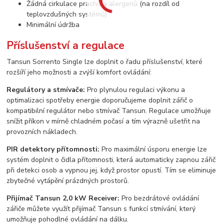
Žádná cirkulace prachu a alergenů (na rozdíl od
teplovzdušných systémů)
Minimální údržba
Příslušenství a regulace
Tansun Sorrento Single lze doplnit o řadu příslušenství, které
rozšíří jeho možnosti a zvýší komfort ovládání:
Regulátory a stmívače:
Pro plynulou regulaci výkonu a
optimalizaci spotřeby energie doporučujeme doplnit zářič o
kompatibilní regulátor nebo stmívač Tansun. Regulace umožňuje
snížit příkon v mírně chladném počasí a tím výrazně ušetřit na
provozních nákladech.
PIR detektory přítomnosti:
Pro maximální úsporu energie lze
systém doplnit o čidla přítomnosti, která automaticky zapnou zářič
při detekci osob a vypnou jej, když prostor opustí. Tím se eliminuje
zbytečné vytápění prázdných prostorů.
Přijímač Tansun 2,0 kW Receiver:
Pro bezdrátové ovládání
zářiče můžete využít přijímač Tansun s funkcí stmívání, který
umožňuje pohodlné ovládání na dálku.