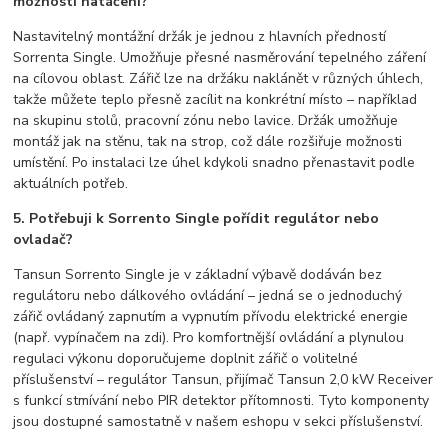
možnosti natáčení?
Nastavitelný montážní držák je jednou z hlavních předností
Sorrenta Single. Umožňuje přesné nasměrování tepelného záření
na cílovou oblast. Zářič lze na držáku naklánět v různých úhlech,
takže můžete teplo přesně zacílit na konkrétní místo – například
na skupinu stolů, pracovní zónu nebo lavice. Držák umožňuje
montáž jak na stěnu, tak na strop, což dále rozšiřuje možnosti
umístění. Po instalaci lze úhel kdykoli snadno přenastavit podle
aktuálních potřeb.
5. Potřebuji k Sorrento Single pořídit regulátor nebo
ovladač?
Tansun Sorrento Single je v základní výbavě dodáván bez
regulátoru nebo dálkového ovládání – jedná se o jednoduchý
zářič ovládaný zapnutím a vypnutím přívodu elektrické energie
(např. vypínačem na zdi). Pro komfortnější ovládání a plynulou
regulaci výkonu doporučujeme doplnit zářič o volitelné
příslušenství – regulátor Tansun, přijímač Tansun 2,0 kW Receiver
s funkcí stmívání nebo PIR detektor přítomnosti. Tyto komponenty
jsou dostupné samostatně v našem eshopu v sekci příslušenství.