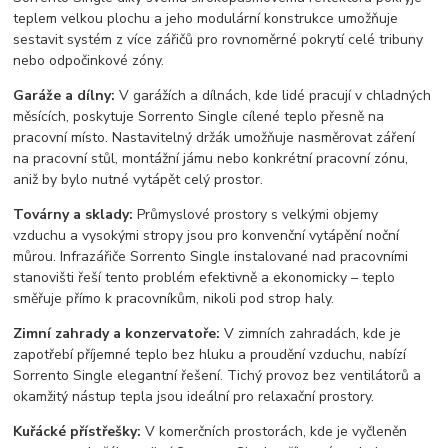
teplem velkou plochu a jeho modulární konstrukce umožňuje
sestavit systém z více zářičů pro rovnoměrné pokrytí celé tribuny
nebo odpočinkové zóny.
Garáže a dílny:
V garážích a dílnách, kde lidé pracují v chladných
měsících, poskytuje Sorrento Single cílené teplo přesně na
pracovní místo. Nastavitelný držák umožňuje nasměrovat záření
na pracovní stůl, montážní jámu nebo konkrétní pracovní zónu,
aniž by bylo nutné vytápět celý prostor.
Továrny a sklady:
Průmyslové prostory s velkými objemy
vzduchu a vysokými stropy jsou pro konvenční vytápění noční
můrou. Infrazářiče Sorrento Single instalované nad pracovními
stanovišti řeší tento problém efektivně a ekonomicky – teplo
směřuje přímo k pracovníkům, nikoli pod strop haly.
Zimní zahrady a konzervatoře:
V zimních zahradách, kde je
zapotřebí příjemné teplo bez hluku a proudění vzduchu, nabízí
Sorrento Single elegantní řešení. Tichý provoz bez ventilátorů a
okamžitý nástup tepla jsou ideální pro relaxační prostory.
Kuřácké přístřešky:
V komerčních prostorách, kde je vyčleněn