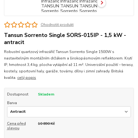
Ohodnotit produkt
Tansun Sorrento Single SORS-015IP - 1,5 kW -
antracit
Robustní quartzový infrazářič Tansun Sorrento Single 1500W s
nastavitelným montážním držákem a širokopásmovým reflektorem. Krytí
IP, hmotnost 3,4 kg, plocha vytápění až 11 m². Univerzální použití – terasy,
kostely, sportovní haly, garáže, továrny, dílny i zimní zahrady. Britská
kvalita.
celý popis
Dostupnost
Skladem
Barva
Cena před
10 890 Kč
slevou