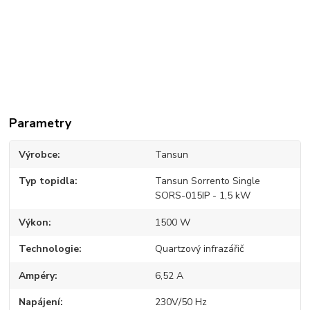
Parametry
Výrobce
Tansun
Typ topidla
Tansun Sorrento Single
SORS-015IP - 1,5 kW
Výkon
1500 W
Technologie
Quartzový infrazářič
Ampéry
6,52 A
Napájení
230V/50 Hz