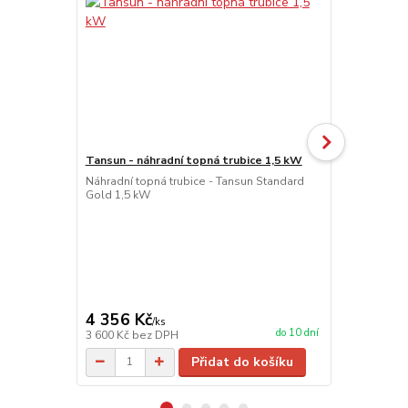
Tansun - náhradní topná trubice 1,5 kW
Tansun časo
Náhradní topná trubice - Tansun Standard
TANSUN ČA
Gold 1,5 kW
INFRAZÁŘIČŮ
Tansun je id
ovládání ven
krytí IP66 a
zářiče na p
20 minut. Id
energie...
4 356 Kč
4 598 Kč
/
ks
do 10 dní
3 600 Kč
bez DPH
3 800 Kč
bez
Přidat do košíku