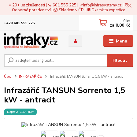
⭐ 20+ let zkušeností | 📞 601 555 225 | 📌
info@infrasystemy.cz
| 💬
Odborné poradenství | 📦 Skladem v ČR | 🚚 Okamžitá expedice
0
ks
+420 601 555 225
za
0,00 Kč
Menu
Hledat
Úvod
INFRAZÁŘIČE
Infrazářič TANSUN Sorrento 1,5 kW - antracit
Infrazářič TANSUN Sorrento 1,5
kW - antracit
Doprava ZDARMA