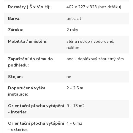
Rozměry ( Š x V x H)
402 x 227 x 323 (bez držáku)
Barva
antracit
Záruka
2 roky
Mobilita / umístění
stěna i strop / vodorovně,
náklon
Zapuštění do rámu do
ano - doplňkový zápustný rám
podhledu
Stojan
ne
Doporučená výška
2 - 2,5 m
instalace
Orientační plocha vytápění
9 - 13 m2
- interier
Orientační plocha vytápění
4 - 6 m2
- exterier