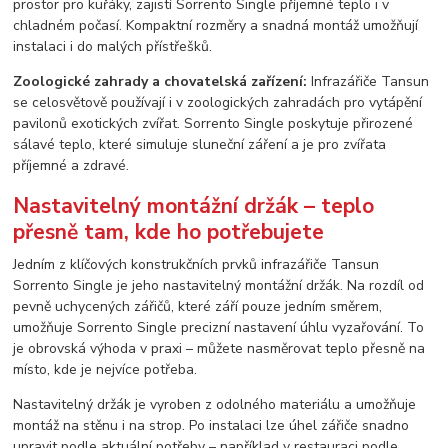
prostor pro kuřáky, zajistí Sorrento Single příjemné teplo i v
chladném počasí. Kompaktní rozměry a snadná montáž umožňují
instalaci i do malých přístřešků.
Zoologické zahrady a chovatelská zařízení:
Infrazářiče Tansun
se celosvětově používají i v zoologických zahradách pro vytápění
pavilonů exotických zvířat. Sorrento Single poskytuje přirozené
sálavé teplo, které simuluje sluneční záření a je pro zvířata
příjemné a zdravé.
Nastavitelný montážní držák – teplo
přesně tam, kde ho potřebujete
Jedním z klíčových konstrukčních prvků infrazářiče Tansun
Sorrento Single je jeho nastavitelný montážní držák. Na rozdíl od
pevně uchycených zářičů, které září pouze jedním směrem,
umožňuje Sorrento Single precizní nastavení úhlu vyzařování. To
je obrovská výhoda v praxi – můžete nasměrovat teplo přesně na
místo, kde je nejvíce potřeba.
Nastavitelný držák je vyroben z odolného materiálu a umožňuje
montáž na stěnu i na strop. Po instalaci lze úhel zářiče snadno
upravit podle aktuální potřeby – například v restauraci podle