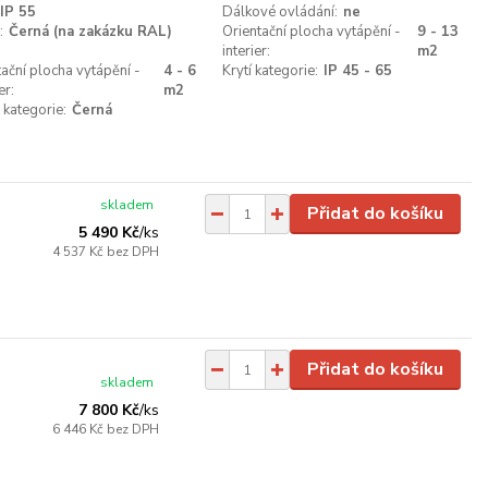
IP 55
Dálkové ovládání:
ne
:
Černá (na zakázku RAL)
Orientační plocha vytápění -
9 - 13
interier:
m2
tační plocha vytápění -
4 - 6
Krytí kategorie:
IP 45 - 65
er:
m2
 kategorie:
Černá
skladem
Přidat do košíku
5 490 Kč
/
ks
4 537 Kč
bez DPH
Přidat do košíku
skladem
7 800 Kč
/
ks
6 446 Kč
bez DPH