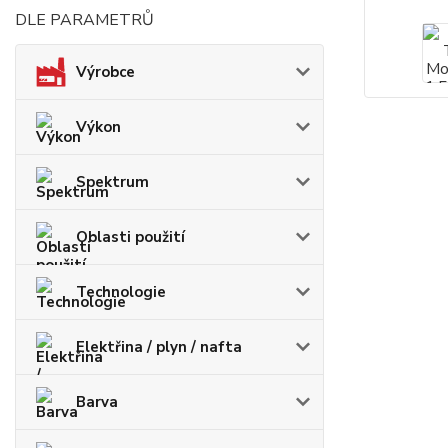
DLE PARAMETRŮ
Výrobce
Výkon
Spektrum
Oblasti použití
Technologie
Elektřina / plyn / nafta
Barva