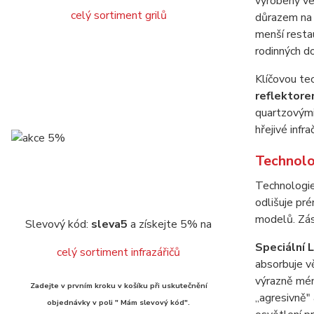
vyrobený ve
celý sortiment grilů
důrazem na 
menší restau
rodinných d
Klíčovou tec
reflektore
quartzovými
hřejivé infr
Technolo
Technologi
odlišuje pr
modelů. Zása
Slevový kód:
sleva5
a získejte 5% na
Speciální 
celý sortiment infrazářičů
absorbuje vě
výrazně mén
Zadejte v prvním kroku v košíku při uskutečnění
„agresivně" 
objednávky v poli " Mám slevový kód".