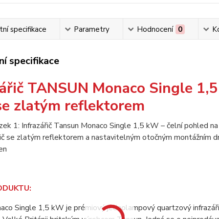
ní specifikace
Parametry
Hodnocení
0
K
í specifikace
zářič TANSUN Monaco Single 1,
se zlatým reflektorem
ODUKTU:
co Single 1,5 kW je prémiový jednolampový quartzový infrazáři