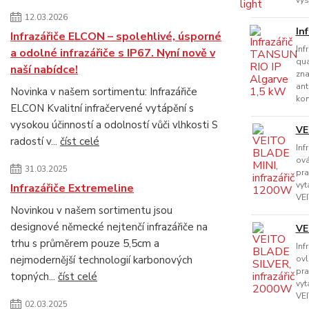
vys
12.03.2026
In
Infrazářiče ELCON – spolehlivé, úsporné
Inf
a odolné infrazářiče s IP67. Nyní nově v
qua
naší nabídce!
zna
ant
Novinka v našem sortimentu: Infrazářiče
kom
ELCON Kvalitní infračervené vytápění s
vysokou účinností a odolností vůči vlhkosti S
VE
radostí v...
číst celé
Inf
ová
31.03.2025
pra
vyt
Infrazářiče Extremeline
VEI
Novinkou v našem sortimentu jsou
designové německé nejtenčí infrazářiče na
VE
trhu s průměrem pouze 5,5cm a
Inf
nejmodernější technologií karbonových
ovl
pra
topných...
číst celé
vyt
VEI
02.03.2025