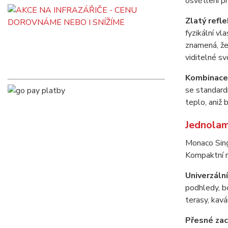
osvětlení pr
Zlatý refl
fyzikální vl
znamená, že
viditelné sv
Kombinace 
se standard
teplo, aniž 
Jednolam
Monaco Sing
Kompaktní r
Univerzáln
podhledy, b
terasy, kavá
Přesné zací