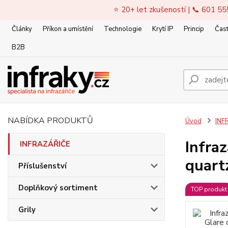
⭐ 20+ let zkušeností | 📞 601 55
Články
Příkon a umístění
Technologie
Krytí IP
Princip
Čast
B2B
NABÍDKA PRODUKTŮ
Úvod
INF
Infra
INFRAZÁŘIČE
quartz
Příslušenství
Doplňkový sortiment
TOP produkt
Grily