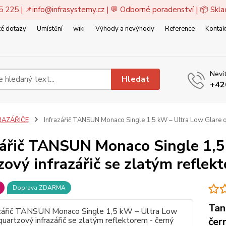
5 225 | 📌
info@infrasystemy.cz
| 💬 Odborné poradenství | 📦 Skl
é dotazy
Umístění
wiki
Výhody a nevýhody
Reference
Kontak
Nevít
Hledat
+42
RAZÁŘIČE
Infrazářič TANSUN Monaco Single 1,5 kW – Ultra Low Glare qua
zářič TANSUN Monaco Single 1,5
ový infrazářič se zlatým reflek
Doprava ZDARMA
Tan
čer