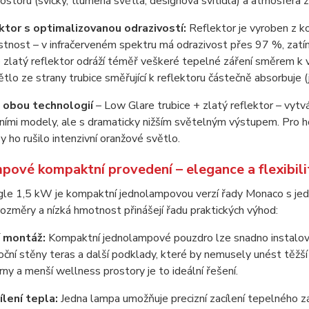
ostoru (svíčky, tlumená světla, designová svítidla) a atmosféra
ektor s optimalizovanou odrazivostí:
Reflektor je vyroben z ko
astnost – v infračerveném spektru má odrazivost přes 97 %, zatím
 zlatý reflektor odráží téměř veškeré tepelné záření směrem k 
ětlo ze strany trubice směřující k reflektoru částečně absorbuje (j
obou technologií
– Low Glare trubice + zlatý reflektor – vytvá
ními modely, ale s dramaticky nižším světelným výstupem. Pro hos
by ho rušilo intenzivní oranžové světlo.
pové kompaktní provedení – elegance a flexibili
le 1,5 kW je kompaktní jednolampovou verzí řady Monaco s jedi
ozměry a nízká hmotnost přinášejí řadu praktických výhod:
í montáž:
Kompaktní jednolampové pouzdro lze snadno instalovat
oční stěny teras a další podklady, které by nemusely unést těž
rny a menší wellness prostory je to ideální řešení.
lení tepla:
Jedna lampa umožňuje precizní zacílení tepelného zář