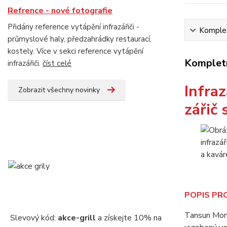
Refrence - nové fotografie
Přidány reference vytápění infrazářiči -
Komplet
průmyslové haly, předzahrádky restaurací,
kostely. Více v sekci reference vytápění
Kompletn
infrazářiči.
číst celé
Infra
Zobrazit všechny novinky
zářič 
POPIS PR
Tansun Mona
Slevový kód:
akce-grill
a získejte 10% na