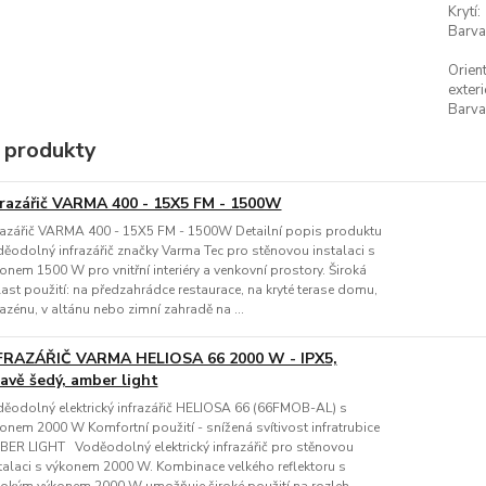
Krytí:
Barva
Orien
exteri
Barva
 produkty
frazářič VARMA 400 - 15X5 FM - 1500W
razářič VARMA 400 - 15X5 FM - 1500W Detailní popis produktu
ěodolný infrazářič značky Varma Tec pro stěnovou instalaci s
onem 1500 W pro vnitřní interiéry a venkovní prostory. Široká
ast použití: na předzahrádce restaurace, na kryté terase domu,
azénu, v altánu nebo zimní zahradě na ...
FRAZÁŘIČ VARMA HELIOSA 66 2000 W - IPX5,
avě šedý, amber light
ěodolný elektrický infrazářič HELIOSA 66 (66FMOB-AL) s
onem 2000 W Komfortní použití - snížená svítivost infratrubice
ER LIGHT Voděodolný elektrický infrazářič pro stěnovou
talaci s výkonem 2000 W. Kombinace velkého reflektoru s