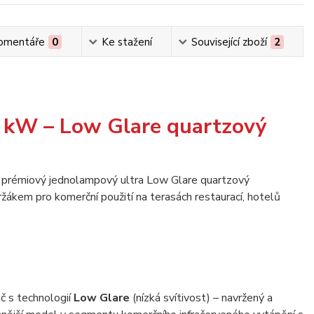
omentáře
0
Ke stažení
Související zboží
2
5 kW – Low Glare quartzový
č s technologií
Low Glare
(nízká svítivost) – navržený a