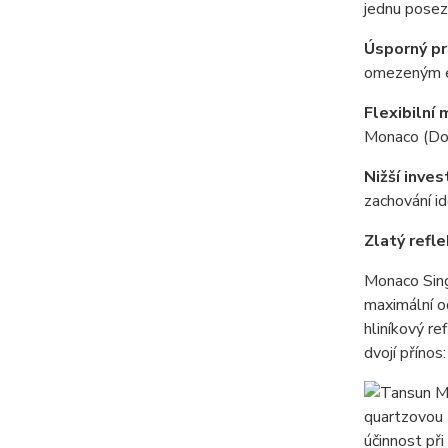
jednu poseze
Úsporný pr
omezeným el
Flexibilní 
Monaco (Dou
Nižší inves
zachování i
Zlatý refl
Monaco Sing
maximální o
hliníkový re
dvojí přínos