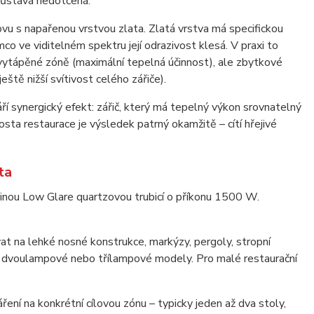
 zůstává nedotčená.
vu s napařenou vrstvou zlata. Zlatá vrstva má specifickou
co ve viditelném spektru její odrazivost klesá. V praxi to
vytápěné zóně (maximální tepelná účinnost), ale zbytkové
eště nižší svítivost celého zářiče).
ří synergický efekt: zářič, který má tepelný výkon srovnatelný
ta restaurace je výsledek patrný okamžitě – cítí hřejivé
ta
nou Low Glare quartzovou trubicí o příkonu 1500 W.
 na lehké nosné konstrukce, markýzy, pergoly, stropní
ší dvoulampové nebo třílampové modely. Pro malé restaurační
ení na konkrétní cílovou zónu – typicky jeden až dva stoly,