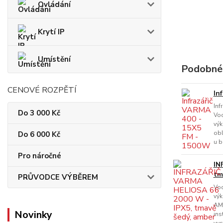
Ovládání
Krytí IP
Umístění
Podobné
CENOVÉ ROZPĚTÍ
In
Inf
Do 3 000 Kč
Vod
výk
obl
Do 6 000 Kč
u b
Pro náročné
IN
tm
PRŮVODCE VÝBĚREM
Vod
výk
AMB
Novinky
ins