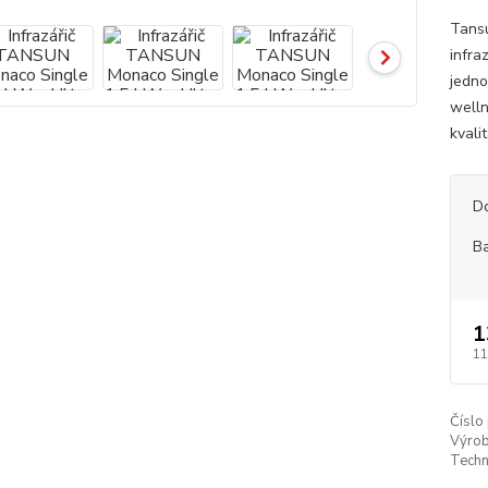
Tansu
infra
jedno
welln
kvali
D
B
1
11
Číslo
Výrob
Techn