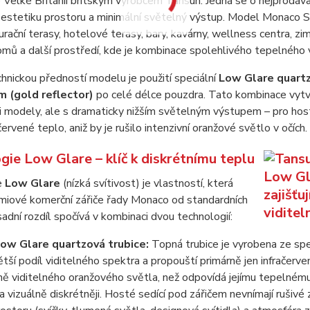
 Velké Británii britským výrobcem Tansun. Jedná se o nejprodáv
estetiku prostoru a minimální světelný výstup. Model Monaco Sin
rační terasy, hotelové terasy, bary, kavárny, wellness centra, z
omů a další prostředí, kde je kombinace spolehlivého tepelného
hnickou předností modelu je použití speciální
Low Glare quartz
m (gold reflector)
po celé délce pouzdra. Tato kombinace vytv
 modely, ale s dramaticky nižším světelným výstupem – pro hosty
ačervené teplo, aniž by je rušilo intenzivní oranžové světlo v očích.
gie Low Glare – klíč k diskrétnímu teplu
e
Low Glare
(nízká svítivost) je vlastností, která
émiové komerční zářiče řady Monaco od standardních
dní rozdíl spočívá v kombinaci dvou technologií:
Low Glare quartzová trubice:
Topná trubice je vyrobena ze spe
tší podíl viditelného spektra a propouští primárně jen infračerven
ě viditelného oranžového světla, než odpovídá jejímu tepelnému 
a vizuálně diskrétněji. Hosté sedící pod zářičem nevnímají rušivé 