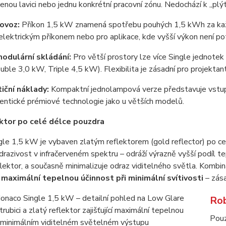
nou lavici nebo jednu konkrétní pracovní zónu. Nedochází k „plý
ovoz:
Příkon 1,5 kW znamená spotřebu pouhých 1,5 kWh za kaž
ektrickým příkonem nebo pro aplikace, kde vyšší výkon není po
modulární skládání:
Pro větší prostory lze více Single jednote
ble 3,0 kW, Triple 4,5 kW). Flexibilita je zásadní pro projektan
tiční náklady:
Kompaktní jednolampová verze představuje vstupní 
dentické prémiové technologie jako u větších modelů.
ektor po celé délce pouzdra
le 1,5 kW je vybaven zlatým reflektorem (gold reflector) po cel
drazivost v infračerveném spektru – odráží výrazně vyšší podíl 
flektor, a současně minimalizuje odraz viditelného světla. Kombi
:
maximální tepelnou účinnost při minimální svítivosti
– zása
Rob
Pouz