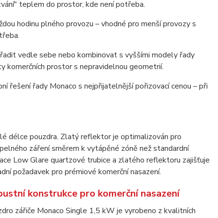
tvání" teplem do prostor, kde není potřeba.
dou hodinu plného provozu – vhodné pro menší provozy s
třeba.
k řadit vedle sebe nebo kombinovat s vyššími modely řady
ty komerčních prostor s nepravidelnou geometrií.
řešení řady Monaco s nejpřijatelnější pořizovací cenou – při
é délce pouzdra. Zlatý reflektor je optimalizován pro
tepelného záření směrem k vytápěné zóně než standardní
nace Low Glare quartzové trubice a zlatého reflektoru zajišťuje
dní požadavek pro prémiové komerční nasazení.
ustní konstrukce pro komerční nasazení
dro zářiče Monaco Single 1,5 kW je vyrobeno z kvalitních