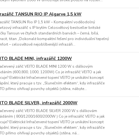
okým výkonem 2000 W umožňuje široké použití na rozleh...
frazářič TANSUN RIO IP Algarve 1,5 kW
razářič TANSUN Rio IP 1,5 kW – Kompaktní voděodolný
rtzový infrazářič s IP krytím Celosvětový bestseller britské
čky Tansun ve čtyřech standardních barvách – černá, bílá,
racit, titan „Dokonalé kompaktní řešení pro individuální tepelný
fort – celosvětově nejoblíbenější infrazáři...
ITO BLADE MINI, infrazářič 1200W
račervený zářič VEITO BLADE MINI 1200 W s dálkovým
dáním (600,800, 1000, 1200W) Co je infrazářič VEITO a jak
cuje? Elektrické Infračervené topení VEITO je unikátní koncept
ápění, který pracuje s tzv. „Slunečním efektem“, kdy infrazářiče
TO přímo ohřívají povrchy objektů (stěna, nábyte...
ITO BLADE SILVER, infrazářič 2000W
račervený zářič VEITO BLADE SILVER 2000 W s dálkovám
ádáním ( 800/1200/1600/2000W ) Co je infrazářič VEITO a jak
cuje? Elektrické Infračervené topení VEITO je unikátní koncept
ápění, který pracuje s tzv. „Slunečním efektem“, kdy infrazářiče
TO přímo ohřívají povrchy objektů (stěna, ná...