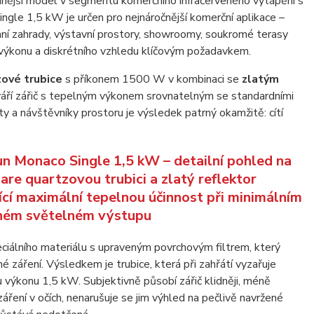
anější model v segmentu komerčního infračerveného vytápění s
gle 1,5 kW je určen pro nejnáročnější komerční aplikace –
imní zahrady, výstavní prostory, showroomy, soukromé terasy
 výkonu a diskrétního vzhledu klíčovým požadavkem.
ové trubice
s příkonem 1500 W v kombinaci se
zlatým
áří zářič s tepelným výkonem srovnatelným se standardními
 a návštěvníky prostoru je výsledek patrný okamžitě: cítí
ciálního materiálu s upraveným povrchovým filtrem, který
é záření. Výsledkem je trubice, která při zahřátí vyzařuje
výkonu 1,5 kW. Subjektivně působí zářič klidněji, méně
záření v očích, nenarušuje se jim výhled na pečlivě navržené