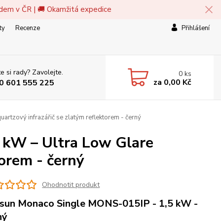
adem v ČR | 🚚 Okamžitá expedice
ty
Recenze
Přihlášení
e si rady? Zavolejte.
0
ks
za
0,00 Kč
0 601 555 225
rtzový infrazářič se zlatým reflektorem - černý
 kW – Ultra Low Glare
torem - černý
Ohodnotit produkt
sun Monaco Single MONS-015IP - 1,5 kW -
ný