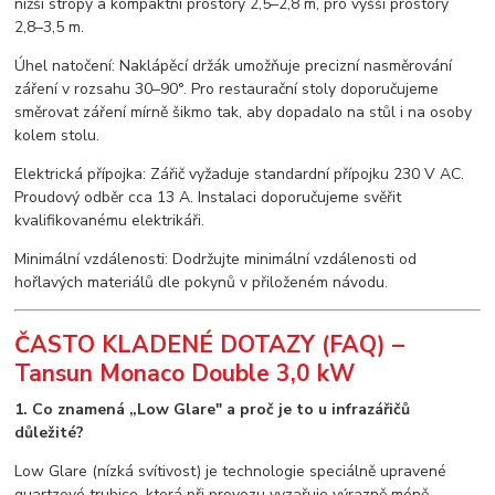
nižší stropy a kompaktní prostory 2,5–2,8 m, pro vyšší prostory
2,8–3,5 m.
Úhel natočení: Naklápěcí držák umožňuje precizní nasměrování
záření v rozsahu 30–90°. Pro restaurační stoly doporučujeme
směrovat záření mírně šikmo tak, aby dopadalo na stůl i na osoby
kolem stolu.
Elektrická přípojka: Zářič vyžaduje standardní přípojku 230 V AC.
Proudový odběr cca 13 A. Instalaci doporučujeme svěřit
kvalifikovanému elektrikáři.
Minimální vzdálenosti: Dodržujte minimální vzdálenosti od
hořlavých materiálů dle pokynů v přiloženém návodu.
ČASTO KLADENÉ DOTAZY (FAQ) –
Tansun Monaco Double 3,0 kW
1. Co znamená „Low Glare" a proč je to u infrazářičů
důležité?
Low Glare (nízká svítivost) je technologie speciálně upravené
quartzové trubice, která při provozu vyzařuje výrazně méně