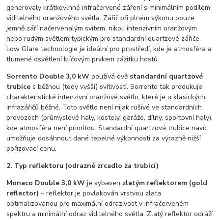
generovaly krátkovlnné infračervené záření s minimálním podílem
viditelného oranžového světla. Zářič při plném výkonu pouze
jemně září načervenalým svitem, nikoli intenzivním oranžovým
nebo rudým světlem typickým pro standardní quartzové zářiče.
Low Glare technologie je ideální pro prostředí, kde je atmosféra a
tlumené osvětlení klíčovým prvkem zážitku hostů.
Sorrento Double 3,0 kW
používá dvě
standardní quartzové
trubice
s běžnou (tedy vyšší) svítivostí. Sorrento tak produkuje
charakteristické intenzivní oranžové světlo, které je u klasických
infrazářičů běžné. Toto světlo není nijak rušivé ve standardních
provozech (průmyslové haly, kostely, garáže, dílny, sportovní haly),
kde atmosféra není prioritou. Standardní quartzová trubice navíc
umožňuje dosáhnout dané tepelné výkonnosti za výrazně nižší
pořizovací cenu.
2. Typ reflektoru (odrazné zrcadlo za trubicí)
Monaco Double 3,0 kW
je vybaven
zlatým reflektorem (gold
reflector)
– reflektor je povlakován vrstvou zlata
optimalizovanou pro maximální odrazivost v infračerveném
spektru a minimální odraz viditelného světla. Zlatý reflektor odráží