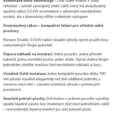
Kombinace obou technologií
– Low Glare trubice + zlatý
reflektor – vytváří synergický efekt: zářič, který má dvojnásobný
tepelný výkon 3,0 kW srovnatelný s výkonnými standardními
modely, ale s dramaticky nižším světelným výstupem.
Dvojnásobný výkon – kompaktní řešení pro středně velké
prostory
Monaco Double 3,0 kW nabízí zásadní výhody oproti použití dvou
samostatných Single jednotek:
Úspora nákladů na instalaci:
Jedno pouzdro, jedna přívodní
kabeláž, jedna montážní pozice, jeden držák. Oproti dvěma Single
jednotkám ušetříte značnou část montážních nákladů a času.
Vizuálně čistší instalace:
Jedno kompaktní pouzdro délky 790
mm působí vizuálně elegantněji než dvě oddělené jednotky s
mezerou mezi nimi – zásadní estetická výhoda v prémiových
prostorech.
Souvislé pokrytí plochy:
Dvě trubice v jednom pouzdře vytvářejí
spojité tepelné pásmo bez studených míst mezi jednotlivými zářiči
– rovnoměrnější tepelný komfort po celé pokryté ploše.