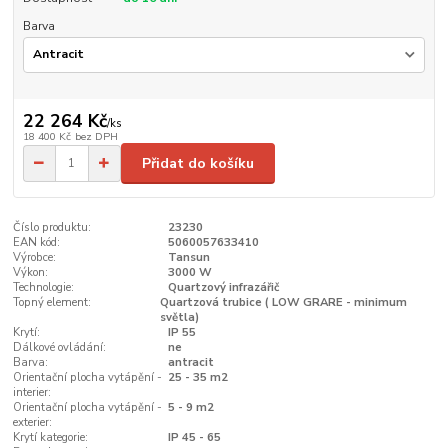
Barva
22 264 Kč
/
ks
18 400 Kč
bez DPH
Přidat do košíku
Číslo produktu:
23230
EAN kód:
5060057633410
Výrobce:
Tansun
Výkon:
3000 W
Technologie:
Quartzový infrazářič
Topný element:
Quartzová trubice ( LOW GRARE - minimum
světla)
Krytí:
IP 55
Dálkové ovládání:
ne
Barva:
antracit
Orientační plocha vytápění -
25 - 35 m2
interier:
Orientační plocha vytápění -
5 - 9 m2
exterier:
Krytí kategorie:
IP 45 - 65