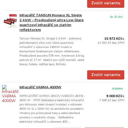
Zvolit variantu
Infrazářič TANSUN Monaco XL Single
do 10 dní
2,4 kW – Prodloužený ultra Low Glare
quartzový infrazářič se zlatým
reflektorem
Tansun Monaco XL Single 2,4 kW – prémiový
15 972 Kč
/
ks
jednolampový ultra Low Glare quartzový
13 200 Kč
bez DPH
infrazářič s výkonnou 2400W trubicí a
diamantově fasetovaným zlatým reflektorem.
Prodloužené pouzdro 578 mm, hmotnost 4,6 kg,
pokrytí až 17 m². Ideální pro vyšší montáž, velké
terasy, hotely, rooftop bary. Britský.
Zvolit variantu
Infrazářič VARMA 4000W
skladem
INFRAZÁŘIČ VARMA 400/2V (V400/2V-40X5) -
9 000 Kč
/
ks
4000 W - IPX5 Voděodolný elektrický infrazářič
7 438 Kč
bez DPH
pro stěnovou nebo stropní instalaci s výkonem
4000 W (2 x 2000 W) ve vertikálním provedení.
Vhodný pro průmyslové haly a velké otevřené
prostory s vysokými stropy. Voděodolný
elektrický infrazářič s výkonem 400...