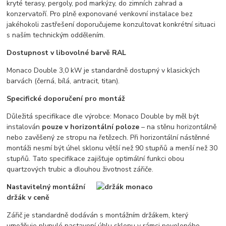
kryté terasy, pergoly, pod markýzy, do zimních zahrad a
konzervatoří. Pro plně exponované venkovní instalace bez
jakéhokoli zastřešení doporučujeme konzultovat konkrétní situaci
s naším technickým oddělením.
Dostupnost v libovolné barvě RAL
Monaco Double 3,0 kW je standardně dostupný v klasických
barvách (černá, bílá, antracit, titan).
Specifické doporučení pro montáž
Důležitá specifikace dle výrobce: Monaco Double by měl být
instalován
pouze v horizontální poloze
– na stěnu horizontálně
nebo zavěšený ze stropu na řetězech. Při horizontální nástěnné
montáži nesmí být úhel sklonu větší než 90 stupňů a menší než 30
stupňů. Tato specifikace zajišťuje optimální funkci obou
quartzových trubic a dlouhou životnost zářiče.
Nastavitelný montážní
držák v ceně
Zářič je standardně dodáván s montážním držákem, který
umožňuje plynulé nastavení úhlu sklonu v rámci povoleného