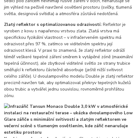
sedící pod zářičem nevnímají rušivé záření v očích, nenarušuje se
jim výhled na pečlivě navržené osvětlení prostoru (svíčky, tlumená
světla, designová svítidla) a atmosféra zůstává nedotčená.
Zlatý reflektor s optimalizovanou odrazivostí:
Reflektor je
vyroben z kovu s napařenou vrstvou zlata. Zlatá vrstva má
specifickou fyzikální vlastnost – v infračerveném spektru má
odrazivost přes 97 %, zatímco ve viditelném spektru její
odrazivost klesá. V praxi to znamená, že zlatý reflektor odráží
téměř veškeré tepelné záření směrem k vytápěné zóně (maximální
tepelná účinnost), ale zbytkové viditelné světlo ze strany trubice
směřující k reflektoru částečně absorbuje (ještě nižší svítivost
celého zářiče). U dvoulampového modelu Double je zlatý reflektor
precizně navržen tak, aby optimalizoval překryv tepelných kuželů
obou trubic a vytvářel jednu souvislou, rovnoměrně prohřátou
zónu.