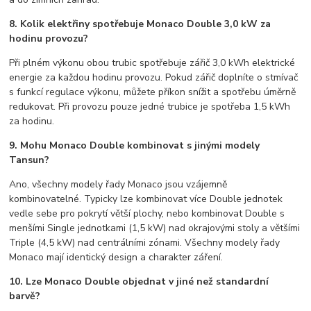
8. Kolik elektřiny spotřebuje Monaco Double 3,0 kW za
hodinu provozu?
Při plném výkonu obou trubic spotřebuje zářič 3,0 kWh elektrické
energie za každou hodinu provozu. Pokud zářič doplníte o stmívač
s funkcí regulace výkonu, můžete příkon snížit a spotřebu úměrně
redukovat. Při provozu pouze jedné trubice je spotřeba 1,5 kWh
za hodinu.
9. Mohu Monaco Double kombinovat s jinými modely
Tansun?
Ano, všechny modely řady Monaco jsou vzájemně
kombinovatelné. Typicky lze kombinovat více Double jednotek
vedle sebe pro pokrytí větší plochy, nebo kombinovat Double s
menšími Single jednotkami (1,5 kW) nad okrajovými stoly a většími
Triple (4,5 kW) nad centrálními zónami. Všechny modely řady
Monaco mají identický design a charakter záření.
10. Lze Monaco Double objednat v jiné než standardní
barvě?