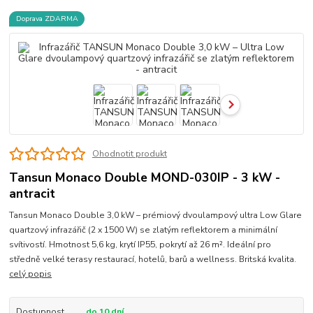
Doprava ZDARMA
Ohodnotit produkt
Tansun Monaco Double MOND-030IP - 3 kW -
antracit
Tansun Monaco Double 3,0 kW – prémiový dvoulampový ultra Low Glare
quartzový infrazářič (2 x 1500 W) se zlatým reflektorem a minimální
svítivostí. Hmotnost 5,6 kg, krytí IP55, pokrytí až 26 m². Ideální pro
středně velké terasy restaurací, hotelů, barů a wellness. Britská kvalita.
celý popis
Dostupnost
do 10 dní