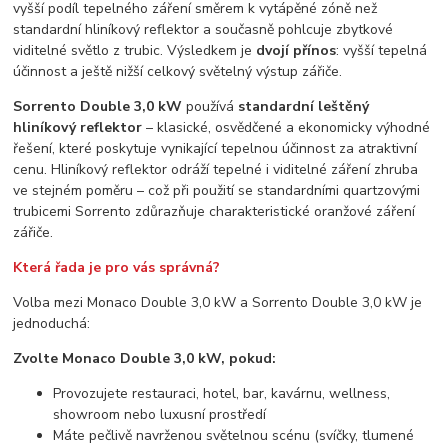
vyšší podíl tepelného záření směrem k vytápěné zóně než
standardní hliníkový reflektor a současně pohlcuje zbytkové
viditelné světlo z trubic. Výsledkem je
dvojí přínos
: vyšší tepelná
účinnost a ještě nižší celkový světelný výstup zářiče.
Sorrento Double 3,0 kW
používá
standardní leštěný
hliníkový reflektor
– klasické, osvědčené a ekonomicky výhodné
řešení, které poskytuje vynikající tepelnou účinnost za atraktivní
cenu. Hliníkový reflektor odráží tepelné i viditelné záření zhruba
ve stejném poměru – což při použití se standardními quartzovými
trubicemi Sorrento zdůrazňuje charakteristické oranžové záření
zářiče.
Která řada je pro vás správná?
Volba mezi Monaco Double 3,0 kW a Sorrento Double 3,0 kW je
jednoduchá:
Zvolte Monaco Double 3,0 kW, pokud:
Provozujete restauraci, hotel, bar, kavárnu, wellness,
showroom nebo luxusní prostředí
Máte pečlivě navrženou světelnou scénu (svíčky, tlumené