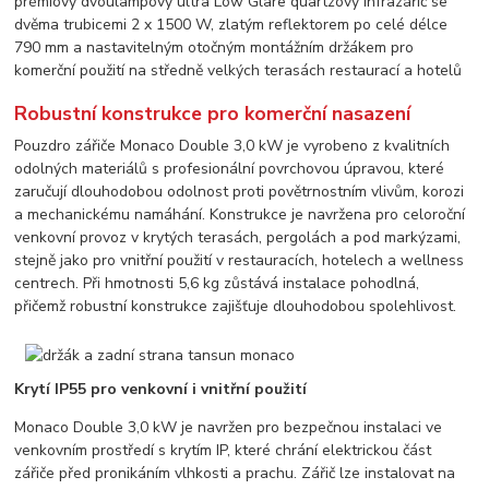
Robustní konstrukce pro komerční nasazení
Pouzdro zářiče Monaco Double 3,0 kW je vyrobeno z kvalitních
odolných materiálů s profesionální povrchovou úpravou, které
zaručují dlouhodobou odolnost proti povětrnostním vlivům, korozi
a mechanickému namáhání. Konstrukce je navržena pro celoroční
venkovní provoz v krytých terasách, pergolách a pod markýzami,
stejně jako pro vnitřní použití v restauracích, hotelech a wellness
centrech. Při hmotnosti 5,6 kg zůstává instalace pohodlná,
přičemž robustní konstrukce zajišťuje dlouhodobou spolehlivost.
Krytí IP55 pro venkovní i vnitřní použití
Monaco Double 3,0 kW je navržen pro bezpečnou instalaci ve
venkovním prostředí s krytím IP, které chrání elektrickou část
zářiče před pronikáním vlhkosti a prachu. Zářič lze instalovat na