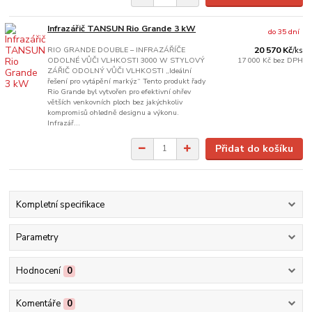
Infrazářič TANSUN Rio Grande 3 kW
do 35 dní
RIO GRANDE DOUBLE – INFRAZÁŘÍČE
20 570 Kč
/
ks
ODOLNÉ VŮČI VLHKOSTI 3000 W STYLOVÝ
17 000 Kč
bez DPH
ZÁŘIČ ODOLNÝ VŮČI VLHKOSTI „Ideální
řešení pro vytápění markýz“ Tento produkt řady
Rio Grande byl vytvořen pro efektivní ohřev
větších venkovních ploch bez jakýchkoliv
kompromisů ohledně designu a výkonu.
Infrazář...
Přidat do košíku
Kompletní specifikace
Parametry
Hodnocení
0
Komentáře
0