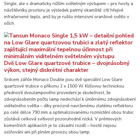
Single, ale s dramaticky nižším světelným výstupem – pro hosty a
návštěvníky prostoru je výsledek patrný okamžitě: cítí hřejivé
infračervené teplo, aniž by je rušilo intenzivní oranžové světlo v
očích.
Dvě Low Glare quartzové trubice – dvojnásobný
výkon, stejný diskrétní charakter
Srdcem zářiče Monaco Double jsou dvě speciální Low Glare
quartzové trubice o příkonu 2 x 1500 W. Klíčovou technickou
předností dvoulampového provedení je skutečnost, že
zdvojnásobením počtu lamp nedochází k úměrnému zdvojnásobení
viditelného světla – díky precizně navrženému zlatému reflektoru
po celé délce 790 mm a optimalizovanému rozmístění obou trubic
zůstává celková svítivost pozoruhodně nízká. V prémiových
komerčních aplikacích je to zásadní rozdíl – hosté nejsou
oslňováni ani při plném provozu obou lamp.