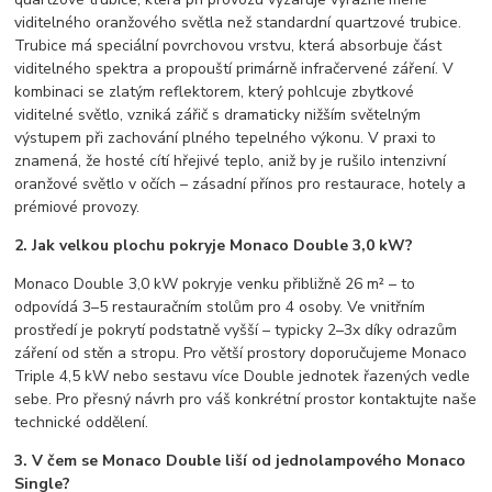
viditelného oranžového světla než standardní quartzové trubice.
Trubice má speciální povrchovou vrstvu, která absorbuje část
viditelného spektra a propouští primárně infračervené záření. V
kombinaci se zlatým reflektorem, který pohlcuje zbytkové
viditelné světlo, vzniká zářič s dramaticky nižším světelným
výstupem při zachování plného tepelného výkonu. V praxi to
znamená, že hosté cítí hřejivé teplo, aniž by je rušilo intenzivní
oranžové světlo v očích – zásadní přínos pro restaurace, hotely a
prémiové provozy.
2. Jak velkou plochu pokryje Monaco Double 3,0 kW?
Monaco Double 3,0 kW pokryje venku přibližně 26 m² – to
odpovídá 3–5 restauračním stolům pro 4 osoby. Ve vnitřním
prostředí je pokrytí podstatně vyšší – typicky 2–3x díky odrazům
záření od stěn a stropu. Pro větší prostory doporučujeme Monaco
Triple 4,5 kW nebo sestavu více Double jednotek řazených vedle
sebe. Pro přesný návrh pro váš konkrétní prostor kontaktujte naše
technické oddělení.
3. V čem se Monaco Double liší od jednolampového Monaco
Single?