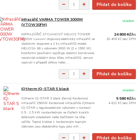
Přidat do košíku
Infrazářič VARMA TOWER 3000W
skladem
(VTOW30FM)
INFRAZÁŘIČ STOJANOVÝ HELIOS TOWER
24 800 Kč
/
ks
3000W Luxusní stojanový elektrický infrazářič se
20 496 Kč
bez DPH
stabilním stojanem a 2 ks infrazářičů model
HELIOSA 66 s výkonem 3000 W (2 x 1500 W).
Komfortní používání zajišťuje stabilní konstrukce,
nezávislé ovládání dvou těles infrazářičů, senzor
vypnutí v případě otřesu nebo ...
Přidat do košíku
IQtherm IQ-STAR S black
skladem
IQtherm IQ-STAR S black (černý) Karbonový
5 580 Kč
/
ks
infrazářič 2500W Karbonové infrazářiče IQtherm
4 612 Kč
bez DPH
IQ-STAR s regulovatelným výkonem v rozmezí
0,5 - 2,5 kW nastavitelným ve čtyřech krocích
dálkovým ovladačem nebo tlačítkem na těle
zářiče. Topná trubice s karbonovým topným
vláknem jsou obdobného typu jako infr...
Přidat do košíku