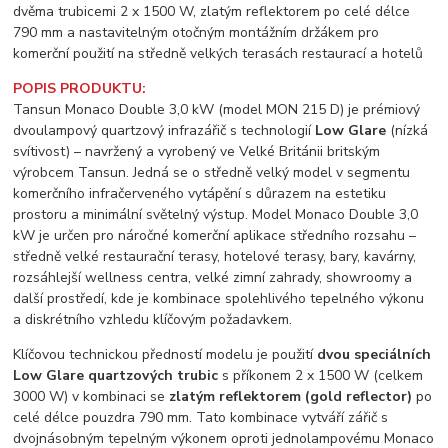
POPIS PRODUKTU:
Tansun Monaco Double 3,0 kW (model MON 215 D) je prémiový
dvoulampový quartzový infrazářič s technologií
Low Glare
(nízká
svítivost) – navržený a vyrobený ve Velké Británii britským
výrobcem Tansun. Jedná se o středně velký model v segmentu
komerčního infračerveného vytápění s důrazem na estetiku
prostoru a minimální světelný výstup. Model Monaco Double 3,0
kW je určen pro náročné komerční aplikace středního rozsahu –
středně velké restaurační terasy, hotelové terasy, bary, kavárny,
rozsáhlejší wellness centra, velké zimní zahrady, showroomy a
další prostředí, kde je kombinace spolehlivého tepelného výkonu
a diskrétního vzhledu klíčovým požadavkem.
Klíčovou technickou předností modelu je použití
dvou speciálních
Low Glare quartzových trubic
s příkonem 2 x 1500 W (celkem
3000 W) v kombinaci se
zlatým reflektorem (gold reflector)
po
celé délce pouzdra 790 mm. Tato kombinace vytváří zářič s
dvojnásobným tepelným výkonem oproti jednolampovému Monaco