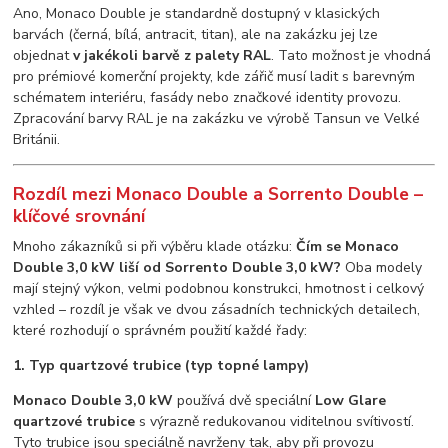
Ano, Monaco Double je standardně dostupný v klasických
barvách (černá, bílá, antracit, titan), ale na zakázku jej lze
objednat
v jakékoli barvě z palety RAL
. Tato možnost je vhodná
pro prémiové komerční projekty, kde zářič musí ladit s barevným
schématem interiéru, fasády nebo značkové identity provozu.
Zpracování barvy RAL je na zakázku ve výrobě Tansun ve Velké
Británii.
Rozdíl mezi Monaco Double a Sorrento Double –
klíčové srovnání
Mnoho zákazníků si při výběru klade otázku:
Čím se Monaco
Double 3,0 kW liší od Sorrento Double 3,0 kW?
Oba modely
mají stejný výkon, velmi podobnou konstrukci, hmotnost i celkový
vzhled – rozdíl je však ve dvou zásadních technických detailech,
které rozhodují o správném použití každé řady:
1. Typ quartzové trubice (typ topné lampy)
Monaco Double 3,0 kW
používá dvě speciální
Low Glare
quartzové trubice
s výrazně redukovanou viditelnou svítivostí.
Tyto trubice jsou speciálně navrženy tak, aby při provozu