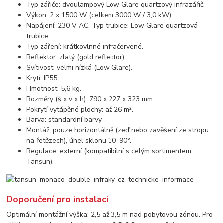
Typ zářiče: dvoulampový Low Glare quartzový infrazářič.
Výkon: 2 x 1500 W (celkem 3000 W / 3,0 kW).
Napájení: 230 V AC. Typ trubice: Low Glare quartzová
trubice.
Typ záření: krátkovlnné infračervené.
Reflektor: zlatý (gold reflector).
Svítivost: velmi nízká (Low Glare).
Krytí: IP55.
Hmotnost: 5,6 kg.
Rozměry (š x v x h): 790 x 227 x 323 mm.
Pokrytí vytápěné plochy: až 26 m².
Barva: standardní barvy
Montáž: pouze horizontálně (zeď nebo zavěšení ze stropu
na řetězech), úhel sklonu 30–90°.
Regulace: externí (kompatibilní s celým sortimentem
Tansun).
Doporučení pro instalaci
Optimální montážní výška: 2,5 až 3,5 m nad pobytovou zónou. Pro