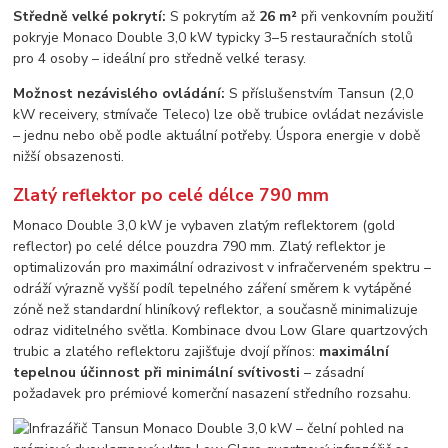
Středně velké pokrytí:
S pokrytím až
26 m²
při venkovním použití
pokryje Monaco Double 3,0 kW typicky 3–5 restauračních stolů
pro 4 osoby – ideální pro středně velké terasy.
Možnost nezávislého ovládání:
S příslušenstvím Tansun (2,0
kW receivery, stmívače Teleco) lze obě trubice ovládat nezávisle
– jednu nebo obě podle aktuální potřeby. Úspora energie v době
nižší obsazenosti.
Zlatý reflektor po celé délce 790 mm
Monaco Double 3,0 kW je vybaven zlatým reflektorem (gold
reflector) po celé délce pouzdra 790 mm. Zlatý reflektor je
optimalizován pro maximální odrazivost v infračerveném spektru –
odráží výrazně vyšší podíl tepelného záření směrem k vytápěné
zóně než standardní hliníkový reflektor, a současně minimalizuje
odraz viditelného světla. Kombinace dvou Low Glare quartzových
trubic a zlatého reflektoru zajišťuje dvojí přínos:
maximální
tepelnou účinnost při minimální svítivosti
– zásadní
požadavek pro prémiové komerční nasazení středního rozsahu.