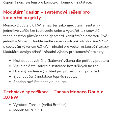
úsporný řídicí systém pro komplexní komerční instalace.
Modulární design – systémové řešení pro
komerční projekty
Monaco Double 3,0 kW je navržen jako
modulární systém
–
jednotlivé zářiče lze řadit vedle sebe a vytvářet tak souvislé
topné sestavy přizpůsobené geometrii konkrétního prostoru. Dvě
jednotky Monaco Double vedle sebe zajistí pokrytí přibližně 52 m²
s celkovým výkonem 6,0 kW – ideální pro velké restaurační terasy.
Modulární design přináší zásadní výhody pro komerční projekty:
Možnost libovolného škálování výkonu dle potřeby prostoru
Vizuálně čistá, souvislá instalace bez rušivých mezer
Ucelený systémový vzhled pro profesionální prostředí
Zjednodušená instalace topných sestav
Snadná rozšiřitelnost v budoucnu
Technické specifikace – Tansun Monaco Double
3,0 kW
Výrobce: Tansun (Velká Británie).
Model: MON 215 D.