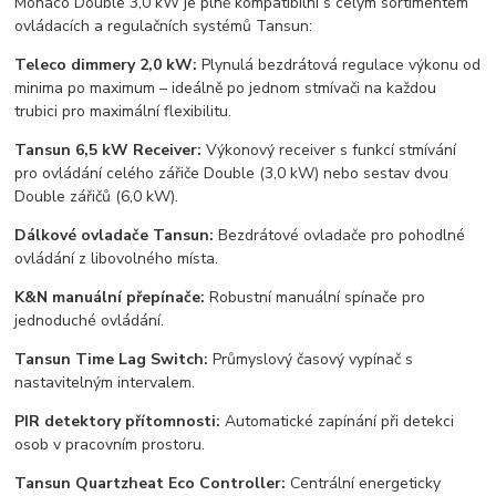
Monaco Double 3,0 kW je plně kompatibilní s celým sortimentem
ovládacích a regulačních systémů Tansun:
Teleco dimmery 2,0 kW:
Plynulá bezdrátová regulace výkonu od
minima po maximum – ideálně po jednom stmívači na každou
trubici pro maximální flexibilitu.
Tansun 6,5 kW Receiver:
Výkonový receiver s funkcí stmívání
pro ovládání celého zářiče Double (3,0 kW) nebo sestav dvou
Double zářičů (6,0 kW).
Dálkové ovladače Tansun:
Bezdrátové ovladače pro pohodlné
ovládání z libovolného místa.
K&N manuální přepínače:
Robustní manuální spínače pro
jednoduché ovládání.
Tansun Time Lag Switch:
Průmyslový časový vypínač s
nastavitelným intervalem.
PIR detektory přítomnosti:
Automatické zapínání při detekci
osob v pracovním prostoru.
Tansun Quartzheat Eco Controller:
Centrální energeticky