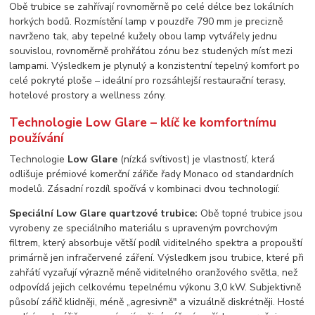
Obě trubice se zahřívají rovnoměrně po celé délce bez lokálních
horkých bodů. Rozmístění lamp v pouzdře 790 mm je precizně
navrženo tak, aby tepelné kužely obou lamp vytvářely jednu
souvislou, rovnoměrně prohřátou zónu bez studených míst mezi
lampami. Výsledkem je plynulý a konzistentní tepelný komfort po
celé pokryté ploše – ideální pro rozsáhlejší restaurační terasy,
hotelové prostory a wellness zóny.
Technologie Low Glare – klíč ke komfortnímu
používání
Technologie
Low Glare
(nízká svítivost) je vlastností, která
odlišuje prémiové komerční zářiče řady Monaco od standardních
modelů. Zásadní rozdíl spočívá v kombinaci dvou technologií:
Speciální Low Glare quartzové trubice:
Obě topné trubice jsou
vyrobeny ze speciálního materiálu s upraveným povrchovým
filtrem, který absorbuje větší podíl viditelného spektra a propouští
primárně jen infračervené záření. Výsledkem jsou trubice, které při
zahřátí vyzařují výrazně méně viditelného oranžového světla, než
odpovídá jejich celkovému tepelnému výkonu 3,0 kW. Subjektivně
působí zářič klidněji, méně „agresivně" a vizuálně diskrétněji. Hosté