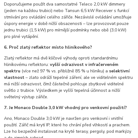
Doporučujeme použít dva samostatné Teleco 2,0 kW dimmery
(jeden na každou trubici) nebo Tansun 6,5 kW Receiver s funkcí
stmívání pro ovládání celého zářiče. Nezávislé ovládání umožňuje
úspory energie v době nižší obsazenosti – lze provozovat pouze
jednu trubici (1,5 kW) pro mírnější podmínky nebo obě (3,0 kW)
pro plné vytápění.
6. Proč zlatý reflektor místo hliníkového?
Zlatý reflektor má dvě klíčové výhody oproti standardnímu
hliníkovému reflektoru:
vyšší odrazivost v infračerveném
spektru
(více než 97 % vs. přibližně 85 % u hliníku) a
selektivní
vlastnost
– zlato odráží tepelné záření, ale ve viditelném spektru
má nižší odrazivost, čímž částečně pohlcuje zbytkové viditelné
světlo z trubice. Výsledkem je vyšší tepelná účinnost a nižší
světelný výstup zářiče.
7. Je Monaco Double 3,0 kW vhodný pro venkovní použití?
Ano, Monaco Double 3,0 kW je navržen pro venkovní i vnitřní
použití. Zářič má krytí IP, které ho chrání před vlhkostí a prachem.
Lze ho bezpečně instalovat na kryté terasy, pergoly, pod markýzy
a do zimních zahrad.