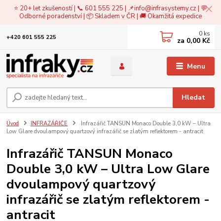
⭐ 20+ let zkušeností | 📞 601 555 225 | 📌
info@infrasystemy.cz
| 💬
Odborné poradenství | 📦 Skladem v ČR | 🚚 Okamžitá expedice
0
ks
+420 601 555 225
za
0,00 Kč
Menu
Hledat
Úvod
INFRAZÁŘIČE
Infrazářič TANSUN Monaco Double 3,0 kW – Ultra
Low Glare dvoulampový quartzový infrazářič se zlatým reflektorem - antracit
Infrazářič TANSUN Monaco
Double 3,0 kW – Ultra Low Glare
dvoulampový quartzový
infrazářič se zlatým reflektorem -
antracit