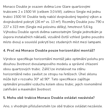
Monaco Double je osazen dvěma Low Glare quartzovými
trubicemi 2 x 1500 W (celkem 3,0 kW), zatímco Single má jednu
trubici 1500 W. Double tedy nabízí dvojnásobný tepelný výkon a
dvojnásobné pokrytí (26 m² vs. 13 m²). Rozměry Double jsou 790 x
227 x 323 mm (Single má polovinu délky), hmotnost 5,6 kg.
Výhodou Double oproti dvěma samostatným Single jednotkám je
úspora instalačních nákladů, vizuálně čistší vzhled (jedno pouzdro
místo dvou) a souvislé pokrytí bez studených míst mezi lampami.
4. Proč má Monaco Double pouze horizontální montáž?
Výrobce specifikuje horizontální montáž jako optimální polohu pro
dlouhou životnost dvoulampového modelu a správné chlazení
obou quartzových trubic. Zářič lze instalovat na stěnu
horizontálně nebo zavěsit ze stropu na řetězech. Úhel sklonu
může být v rozsahu 30° až 90°. Tato specifikace zajišťuje
optimální proudění vzduchu kolem obou trubic, jejich rovnoměrné
zahřívání a maximální životnost.
5. Mohu obě trubice Monaco Double ovládat nezávisle?
Ano, s vhodným příslušenstvím lze obě trubice ovládat nezávisle.