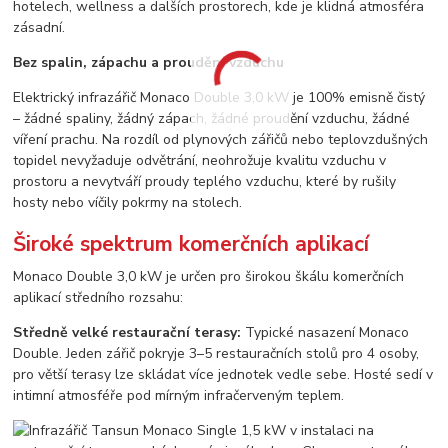
hotelech, wellness a dalších prostorech, kde je klidná atmosféra
zásadní.
Bez spalin, zápachu a proudění vzduchu
Elektrický infrazářič Monaco Double 3,0 kW je 100% emisně čistý
– žádné spaliny, žádný zápach, žádné proudění vzduchu, žádné
víření prachu. Na rozdíl od plynových zářičů nebo teplovzdušných
topidel nevyžaduje odvětrání, neohrožuje kvalitu vzduchu v
prostoru a nevytváří proudy teplého vzduchu, které by rušily
hosty nebo víčily pokrmy na stolech.
Široké spektrum komerčních aplikací
Monaco Double 3,0 kW je určen pro širokou škálu komerčních
aplikací středního rozsahu:
Středně velké restaurační terasy:
Typické nasazení Monaco
Double. Jeden zářič pokryje 3–5 restauračních stolů pro 4 osoby,
pro větší terasy lze skládat více jednotek vedle sebe. Hosté sedí v
intimní atmosféře pod mírným infračerveným teplem.