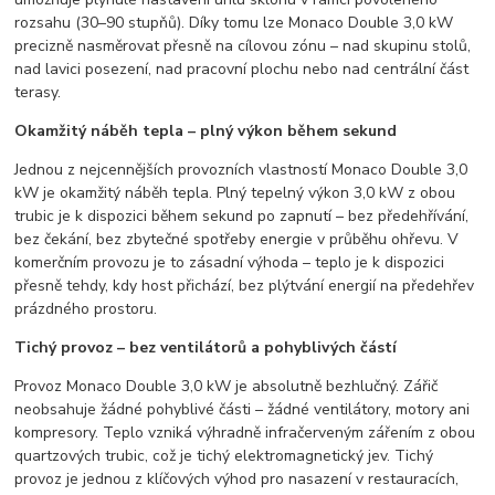
rozsahu (30–90 stupňů). Díky tomu lze Monaco Double 3,0 kW
precizně nasměrovat přesně na cílovou zónu – nad skupinu stolů,
nad lavici posezení, nad pracovní plochu nebo nad centrální část
terasy.
Okamžitý náběh tepla – plný výkon během sekund
Jednou z nejcennějších provozních vlastností Monaco Double 3,0
kW je okamžitý náběh tepla. Plný tepelný výkon 3,0 kW z obou
trubic je k dispozici během sekund po zapnutí – bez předehřívání,
bez čekání, bez zbytečné spotřeby energie v průběhu ohřevu. V
komerčním provozu je to zásadní výhoda – teplo je k dispozici
přesně tehdy, kdy host přichází, bez plýtvání energií na předehřev
prázdného prostoru.
Tichý provoz – bez ventilátorů a pohyblivých částí
Provoz Monaco Double 3,0 kW je absolutně bezhlučný. Zářič
neobsahuje žádné pohyblivé části – žádné ventilátory, motory ani
kompresory. Teplo vzniká výhradně infračerveným zářením z obou
quartzových trubic, což je tichý elektromagnetický jev. Tichý
provoz je jednou z klíčových výhod pro nasazení v restauracích,