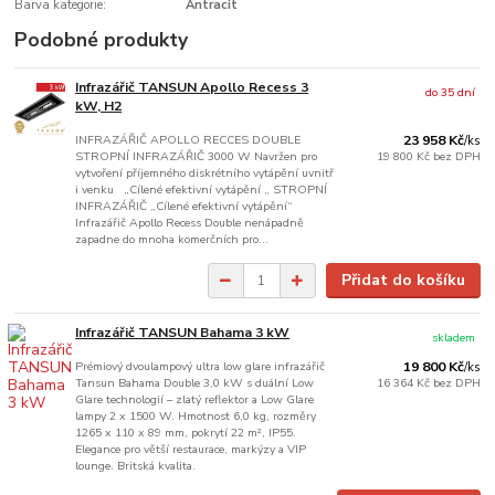
Barva kategorie:
Antracit
Podobné produkty
Infrazářič TANSUN Apollo Recess 3
do 35 dní
kW, H2
INFRAZÁŘIČ APOLLO RECCES DOUBLE
23 958 Kč
/
ks
STROPNÍ INFRAZÁŘIČ 3000 W Navržen pro
19 800 Kč
bez DPH
vytvoření příjemného diskrétního vytápění uvnitř
i venku „Cílené efektivní vytápění „ STROPNÍ
INFRAZÁŘIČ „Cílené efektivní vytápění“
Infrazářič Apollo Recess Double nenápadně
zapadne do mnoha komerčních pro...
Přidat do košíku
Infrazářič TANSUN Bahama 3 kW
skladem
Prémiový dvoulampový ultra low glare infrazářič
19 800 Kč
/
ks
Tansun Bahama Double 3,0 kW s duální Low
16 364 Kč
bez DPH
Glare technologií – zlatý reflektor a Low Glare
lampy 2 x 1500 W. Hmotnost 6,0 kg, rozměry
1265 x 110 x 89 mm, pokrytí 22 m², IP55.
Elegance pro větší restaurace, markýzy a VIP
lounge. Britská kvalita.