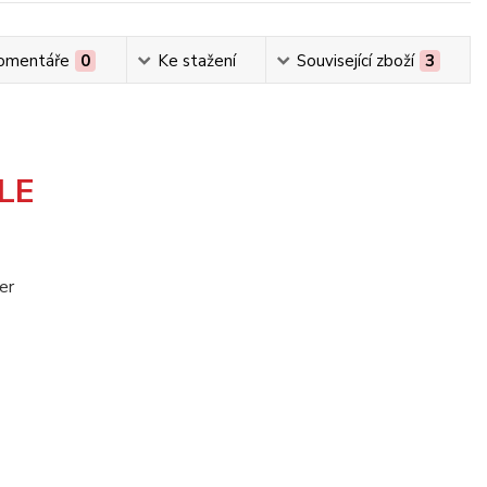
omentáře
0
Ke stažení
Související zboží
3
BLE