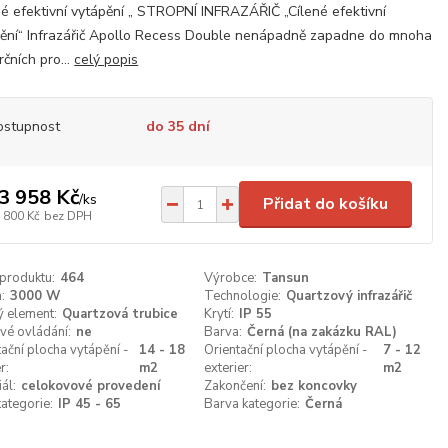
né efektivní vytápění „ STROPNÍ INFRAZÁŘIČ „Cílené efektivní
ění“ Infrazářič Apollo Recess Double nenápadně zapadne do mnoha
čních pro...
celý popis
ostupnost
do 35 dní
3 958 Kč
/
ks
Přidat do košíku
 800 Kč
bez DPH
 produktu:
464
Výrobce:
Tansun
:
3000 W
Technologie:
Quartzový infrazářič
 element:
Quartzová trubice
Krytí:
IP 55
vé ovládání:
ne
Barva:
Černá (na zakázku RAL)
tační plocha vytápění -
14 - 18
Orientační plocha vytápění -
7 - 12
r:
m2
exterier:
m2
ál:
celokovové provedení
Zakončení:
bez koncovky
kategorie:
IP 45 - 65
Barva kategorie:
Černá