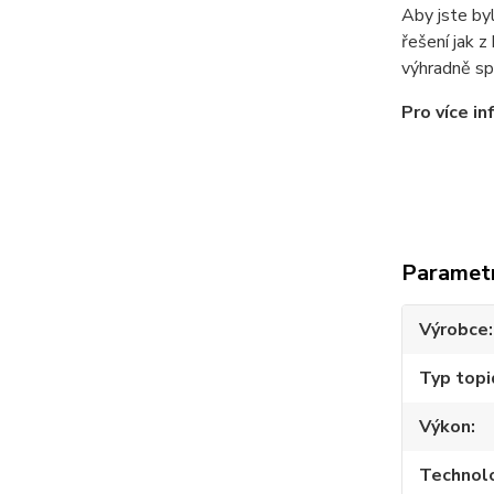
Aby jste byl
řešení jak z
výhradně sp
Pro více i
Paramet
Výrobce
Typ topi
Výkon
Technol