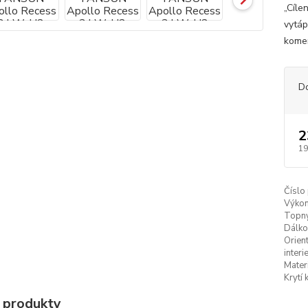
„Cíle
vytáp
komer
D
2
19
Číslo
Výkon
Topný
Dálko
Orien
interie
Materi
Krytí 
 produkty