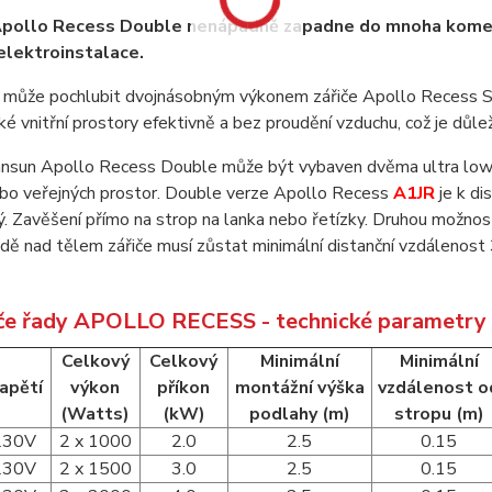
 Apollo Recess Double nenápadně zapadne do mnoha komerč
elektroinstalace.
se může pochlubit dvojnásobným výkonem zářiče Apollo Recess S
ké vnitřní prostory efektivně a bez proudění vzduchu, což je důle
Tansun Apollo Recess Double může být vybaven dvěma ultra low gla
ebo veřejných prostor. Double verze Apollo Recess
A1JR
je k di
. Zavěšení přímo na strop na lanka nebo řetízky. Druhou možnost
ě nad tělem zářiče musí zůstat minimální distanční vzdálenost 30
iče řady APOLLO RECESS - technické parametry
Celkový
Celkový
Minimální
Minimální
apětí
výkon
příkon
montážní výška
vzdálenost o
(Watts)
(kW)
podlahy (m)
stropu (m)
230V
2 x 1000
2.0
2.5
0.15
230V
2 x 1500
3.0
2.5
0.15