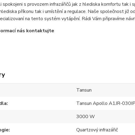
i spokojeni s provozem infrazářičů jak z hlediska komfortu tak i s
 hlediska příkonu tak i umístění a regulace. Naše společnost již 
ecializovaní na tento systém vytápění. Rádi Vám připravíme návrh
nformací nás kontaktujte
ry
Tansun
dla
Tansun Apollo A1JR-030IP
3000 W
ogie
Quartzový infrazářič