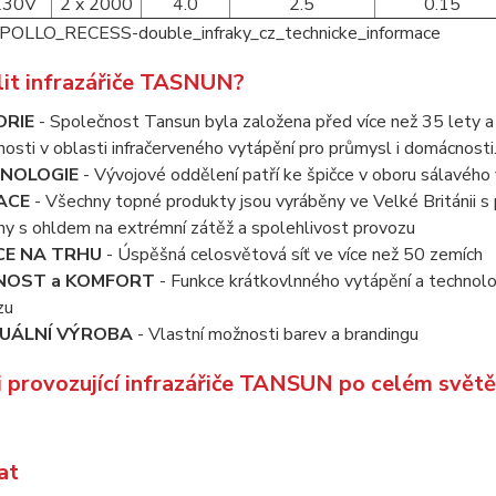
230V
2 x 2000
4.0
2.5
0.15
lit infrazářiče TASNUN?
ORIE
- Společnost Tansun byla založena před více než 35 lety 
osti v oblasti infračerveného vytápění pro průmysl i domácnosti
NOLOGIE
- Vývojové oddělení patří ke špičce v oboru sálavého
ACE
- Všechny topné produkty jsou vyráběny ve Velké Británii s
ny s ohldem na extrémní zátěž a spolehlivost provozu
CE NA TRHU
- Úspěšná celosvětová síť ve více než 50 zemích
NOST a KOMFORT
- Funkce krátkovlnného vytápění a technolo
zu
VUÁLNÍ VÝROBA
- Vlastní možnosti barev a brandingu
i provozující infrazářiče TANSUN po celém světě
at