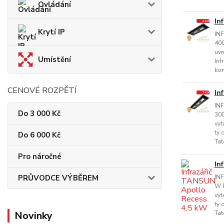
Ovládání
In
Krytí IP
IN
400
uvn
Umístění
Inf
kom
CENOVÉ ROZPĚTÍ
In
IN
Do 3 000 Kč
300
vyt
ty 
Do 6 000 Kč
Tat
Pro náročné
In
PRŮVODCE VÝBĚREM
IN
W P
vyt
ty 
Novinky
Tat