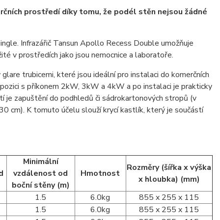
ních prostředí díky tomu, že podél stěn nejsou žádné
ingle. Infrazářič Tansun Apollo Recess Double umožňuje
žité v prostředích jako jsou nemocnice a laboratoře.
re trubicemi, které jsou ideální pro instalaci do komerčních
spozici s příkonem 2kW, 3kW a 4kW a po instalaci je prakticky
í je zapuštění do podhledů či sádrokartonových stropů (v
 cm). K tomuto účelu slouží krycí kastlík, který je součástí
Minimální
Rozměry (šířka x výška
d
vzdálenost od
Hmotnost
x hloubka) (mm)
boční stěny (m)
1.5
6.0kg
855 x 255 x 115
1.5
6.0kg
855 x 255 x 115