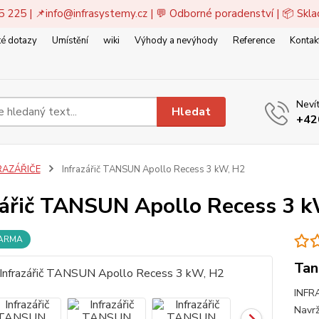
5 225 | 📌
info@infrasystemy.cz
| 💬 Odborné poradenství | 📦 Skl
é dotazy
Umístění
wiki
Výhody a nevýhody
Reference
Kontak
Nevít
Hledat
+42
RAZÁŘIČE
Infrazářič TANSUN Apollo Recess 3 kW, H2
zářič TANSUN Apollo Recess 3 
DARMA
Tan
INFR
Navrž