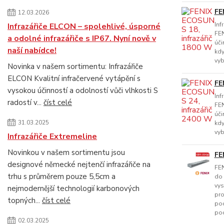
FE
12.03.2026
Inf
Infrazářiče ELCON – spolehlivé, úsporné
FEN
a odolné infrazářiče s IP67. Nyní nově v
úči
naší nabídce!
kdy
vyb
Novinka v našem sortimentu: Infrazářiče
ELCON Kvalitní infračervené vytápění s
FE
vysokou účinností a odolností vůči vlhkosti S
Inf
radostí v...
číst celé
FEN
úči
31.03.2025
kdy
vyb
Infrazářiče Extremeline
Novinkou v našem sortimentu jsou
FE
designové německé nejtenčí infrazářiče na
FEN
trhu s průměrem pouze 5,5cm a
do 
vys
nejmodernější technologií karbonových
pro
topných...
číst celé
pod
pod
02.03.2025