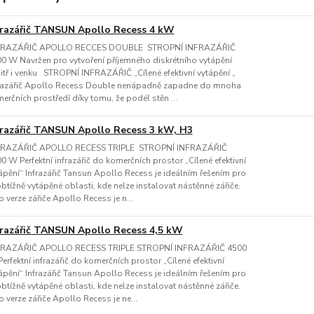
frazářič TANSUN Apollo Recess 4 kW
FRAZÁŘIČ APOLLO RECCES DOUBLE STROPNÍ INFRAZÁŘIČ
0 W Navržen pro vytvoření příjemného diskrétního vytápění
itř i venku STROPNÍ INFRAZÁŘIČ „Cílené efektivní vytápění „
razářič Apollo Recess Double nenápadně zapadne do mnoha
erčních prostředí díky tomu, že podél stěn ...
frazářič TANSUN Apollo Recess 3 kW, H3
FRAZÁŘIČ APOLLO RECESS TRIPLE STROPNÍ INFRAZÁŘIČ
0 W Perfektní infrazářič do komerčních prostor „Cílené efektivní
ápění“ Infrazářič Tansun Apollo Recess je ideálním řešením pro
obtížně vytápěné oblasti, kde nelze instalovat nástěnné zářiče.
o verze zářiče Apollo Recess je n...
frazářič TANSUN Apollo Recess 4,5 kW
FRAZÁŘIČ APOLLO RECESS TRIPLE STROPNÍ INFRAZÁŘIČ 4500
erfektní infrazářič do komerčních prostor „Cílené efektivní
ápění“ Infrazářič Tansun Apollo Recess je ideálním řešením pro
obtížně vytápěné oblasti, kde nelze instalovat nástěnné zářiče.
o verze zářiče Apollo Recess je ne...