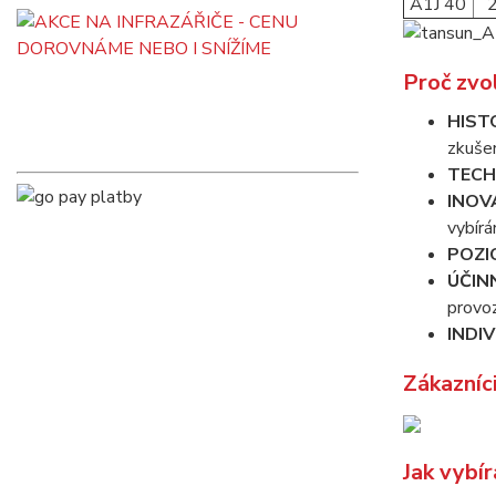
A1J 40
Proč zvo
HIST
zkušen
TECH
INOV
vybírá
POZI
ÚČIN
provo
INDI
Zákazníc
Jak vybír