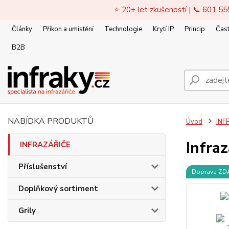
⭐ 20+ let zkušeností | 📞 601 55
Články
Příkon a umístění
Technologie
Krytí IP
Princip
Čast
B2B
NABÍDKA PRODUKTŮ
Úvod
INF
Infra
INFRAZÁŘIČE
Příslušenství
Doprava Z
Doplňkový sortiment
Grily