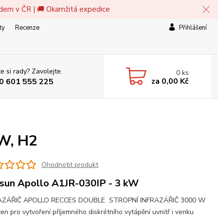
adem v ČR | 🚚 Okamžitá expedice
ty
Recenze
Přihlášení
e si rady? Zavolejte.
0
ks
za
0,00 Kč
0 601 555 225
kW, H2
Ohodnotit produkt
sun Apollo A1JR-030IP - 3 kW
AZÁŘIČ APOLLO RECCES DOUBLE STROPNÍ INFRAZÁŘIČ 3000 W
en pro vytvoření příjemného diskrétního vytápění uvnitř i venku