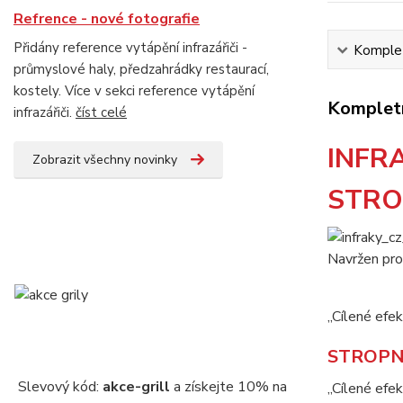
Refrence - nové fotografie
Přidány reference vytápění infrazářiči -
Komplet
průmyslové haly, předzahrádky restaurací,
kostely. Více v sekci reference vytápění
Kompletn
infrazářiči.
číst celé
INFR
Zobrazit všechny novinky
STRO
Navržen pro 
„Cílené efek
STROPN
Slevový kód:
akce-grill
a získejte 10% na
„Cílené efek