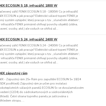
NIX ECOSUN S 18, infrazářič 1800 W
račervený zářič FENIX ECOSUN S 18 - 1800W Co je infrazářič
IX ECOSUN a jak pracuje? Elektrické sálavé topení FENIX je
nný systém vytápění, který pracuje s tzv. „slunečním efektem“,
 infrazářiče FENIX primárně ohřívají povrchy objektů (stěna,
avení, osoby, atd.) ale vzduch se ohřívá až...
NIX ECOSUN S 24, infrazářič 2400 W
račervený zářič FENIX ECOSUN S 24 - 2400W Co je infrazářič
IX ECOSUN a jak pracuje? Elektrické sálavé topení FENIX je
nný systém vytápění, který pracuje s tzv. „slunečním efektem“,
 infrazářiče FENIX primárně ohřívají povrchy objektů (stěna,
avení, osoby, atd.) ale vzduch se ohřívá až...
NIX zápustný rám
IX - Zápustný rám 2S+ Rám pro zapuštění ECOSUN S+ 18/24
SDK podhledů Zápustný rám je určen pro instalaci
okoteplotních sálavých panelů ECOSUN S+ ve dvoulamelovém
vedení (12/24) do sádrokartonových a sádrovláknitých
hledů. Čelní strana topného panelu je zalícována s
hledem stropu, ...