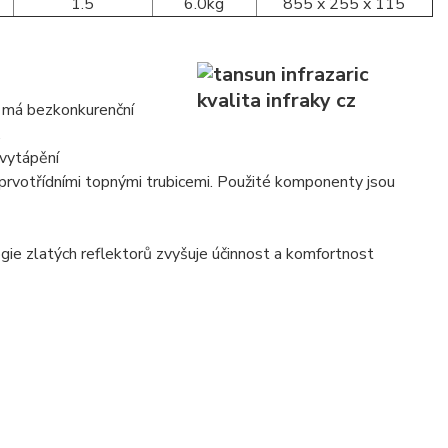
1.5
6.0kg
855 x 255 x 115
a má bezkonkurenční
.
 vytápění
 prvotřídními topnými trubicemi. Použité komponenty jsou
gie zlatých reflektorů zvyšuje účinnost a komfortnost