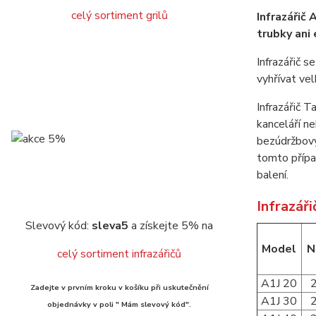
celý sortiment grilů
Infrazářič
trubky ani 
Infrazářič 
vyhřívat vel
Infrazářič 
kanceláří n
bezúdržbový
tomto případ
balení.
Infrazář
Slevový kód:
sleva5
a získejte 5% na
Model
N
celý sortiment infrazářičů
A1J 20
Zadejte v prvním kroku v košíku při uskutečnění
A1J 30
objednávky v poli " Mám slevový kód".