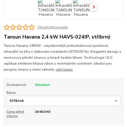
Ohodnotit produkt
Tansun Havana 2,4 kW HAVS-024IP, stříbrný
Tansun Havana 2400W – nejvýkonnější jednotrubicový quartzový
infrazářič na trhu s dálkovým ovládáním (0/70/100 %). Elegantní design s
nerezovou přední stranou a tmavě šedým tělem. Technologie ULG
zajišťuje efektivní hřejivý výkon s minimálním oslněním. Ideální pro
pergoly, terasy a zimní zahrady.
celý popis
Dostupnost
Skladem
Barva
Cena před
20 812 Kč
slevou