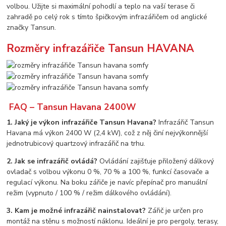
volbou. Užijte si maximální pohodlí a teplo na vaší terase či
zahradě po celý rok s tímto špičkovým infrazářičem od anglické
značky Tansun.
Rozměry infrazářiče Tansun HAVANA
FAQ – Tansun Havana 2400W
1. Jaký je výkon infrazářiče Tansun Havana?
Infrazářič Tansun
Havana má výkon 2400 W (2,4 kW), což z něj činí nejvýkonnější
jednotrubicový quartzový infrazářič na trhu.
2. Jak se infrazářič ovládá?
Ovládání zajišťuje přiložený dálkový
ovladač s volbou výkonu 0 %, 70 % a 100 %, funkcí časovače a
regulací výkonu. Na boku zářiče je navíc přepínač pro manuální
režim (vypnuto / 100 % / režim dálkového ovládání).
3. Kam je možné infrazářič nainstalovat?
Zářič je určen pro
montáž na stěnu s možností náklonu. Ideální je pro pergoly, terasy,