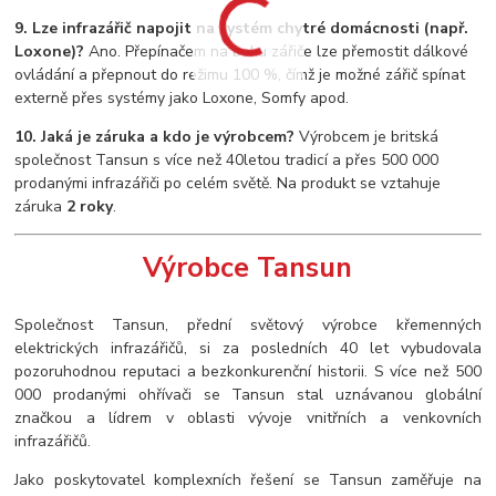
9. Lze infrazářič napojit na systém chytré domácnosti (např.
Loxone)?
Ano. Přepínačem na boku zářiče lze přemostit dálkové
ovládání a přepnout do režimu 100 %, čímž je možné zářič spínat
externě přes systémy jako Loxone, Somfy apod.
10. Jaká je záruka a kdo je výrobcem?
Výrobcem je britská
společnost Tansun s více než 40letou tradicí a přes 500 000
prodanými infrazářiči po celém světě. Na produkt se vztahuje
záruka
2 roky
.
Výrobce Tansun
Společnost Tansun, přední světový výrobce křemenných
elektrických infrazářičů, si za posledních 40 let vybudovala
pozoruhodnou reputaci a bezkonkurenční historii. S více než 500
000 prodanými ohřívači se Tansun stal uznávanou globální
značkou a lídrem v oblasti vývoje vnitřních a venkovních
infrazářičů.
Jako poskytovatel komplexních řešení se Tansun zaměřuje na