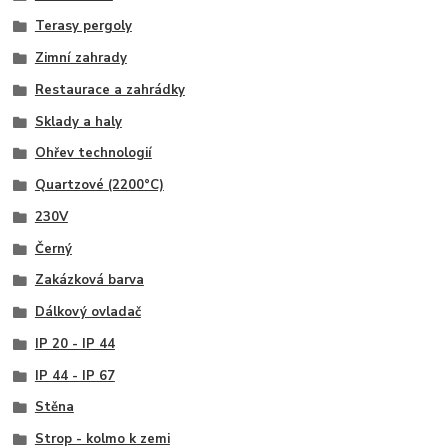
Terasy pergoly
Zimní zahrady
Restaurace a zahrádky
Sklady a haly
Ohřev technologií
Quartzové (2200°C)
230V
Černý
Zakázková barva
Dálkový ovladač
IP 20 - IP 44
IP 44 - IP 67
Stěna
Strop - kolmo k zemi