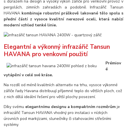
s důrazem na design a vysoký výkon zářiče pro venkovní provoz v
pergolách, zimních zahradách a podobně. Infrazářič Tansun
HAVANA
kombinuje robustní práškově lakované tělo spolu s
přední částí z vysoce kvalitní nerezové oceli, která nabízí
moderní vzhled tenké linie.
Elegantní a výkonný infrazářič Tansun
HAVANA pro venkovní použití
Prémiov
é
vytápění v celé své kráse.
Na rozdíl od méně kvalitních alternativ na trhu, vysoce výkonné
zářiče řady Havana distribuují příjemné teplo do větších ploch, což
z nich dělá ideální řešení pro větší plochy posezení.
Díky svému
elegantnímu designu a kompaktním rozměrům
je
infrazářič Tansun HAVANA vhodný pro instalaci v nízkých
úrovních pod markýzami, slunečníky či stahovacími střešními
systémy.