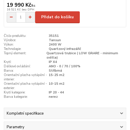
19 990 Kč
/
ks
16 521 Kč
bez DPH
Přidat do košíku
Číslo produktu:
35151
Výrobce:
Tansun
Výkon:
2400 W
Technologie:
Quartzový infrazářič
Topný element:
Quartzová trubice ( LOW GRARE - minimum
světla)
Krytí:
IP X4
Dálkové ovládání:
ANO - 0 / 70 / 100%
Barva:
Stříbrná
Orientační plocha vytápění -
15-25 m2
interier:
Orientační plocha vytápění -
10-15 m2
exterier:
Krytí kategorie:
IP 20 - 44
Barva kategorie:
nerez
Kompletní specifikace
Parametry