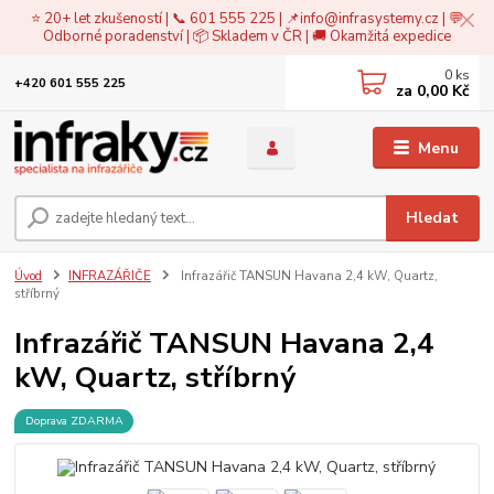
⭐ 20+ let zkušeností | 📞 601 555 225 | 📌
info@infrasystemy.cz
| 💬
Odborné poradenství | 📦 Skladem v ČR | 🚚 Okamžitá expedice
0
ks
+420 601 555 225
za
0,00 Kč
Menu
Hledat
Úvod
INFRAZÁŘIČE
Infrazářič TANSUN Havana 2,4 kW, Quartz,
stříbrný
Infrazářič TANSUN Havana 2,4
kW, Quartz, stříbrný
Doprava ZDARMA