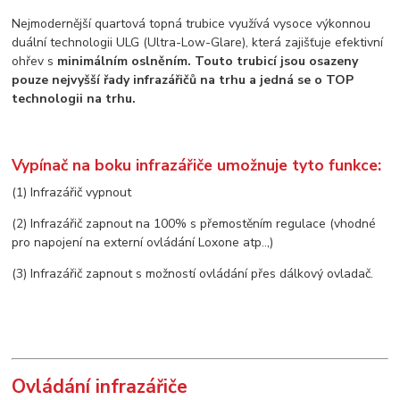
Nejmodernější quartová topná trubice využívá vysoce výkonnou
duální technologii ULG (Ultra-Low-Glare), která zajišťuje efektivní
ohřev s
minimálním oslněním. Touto trubicí jsou osazeny
pouze nejvyšší řady infrazářičů na trhu a jedná se o TOP
technologii na trhu.
Vypínač na boku infrazářiče umožnuje tyto funkce:
(1) Infrazářič vypnout
(2) Infrazářič zapnout na 100% s přemostěním regulace (vhodné
pro napojení na externí ovládání Loxone atp..,)
(3) Infrazářič zapnout s možností ovládání přes dálkový ovladač.
Ovládání infrazářiče