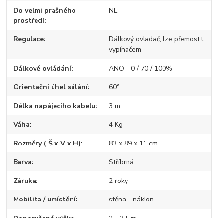
Do velmi prašného
NE
prostředí
Regulace
Dálkový ovladač, lze přemostit
vypínačem
Dálkové ovládání
ANO - 0 / 70 / 100%
Orientační úhel sálání
60°
Délka napájecího kabelu
3 m
Váha
4 Kg
Rozměry ( Š x V x H)
83 x 89 x 11 cm
Barva
Stříbrná
Záruka
2 roky
Mobilita / umístění
stěna - náklon