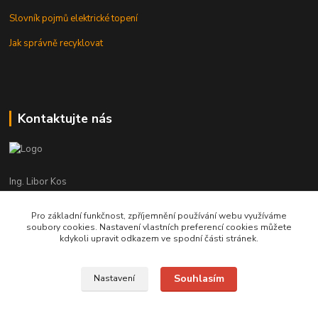
Slovník pojmů elektrické topení
Jak správně recyklovat
Kontaktujte nás
Ing. Libor Kos
+420 601 555 225
(Po-Pá: 8-17:00 hod.)
Pro základní funkčnost, zpříjemnění používání webu využíváme
soubory cookies. Nastavení vlastních preferencí cookies můžete
info@infrasystemy.cz
kdykoli upravit odkazem ve spodní části stránek.
Souhlasím
Nastavení
infrasystémy s.r.o. 2012-2019