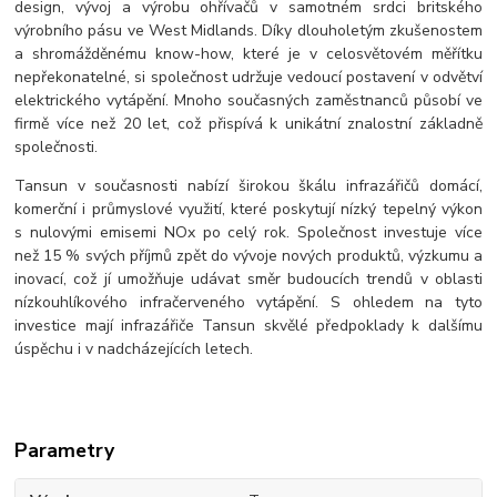
design, vývoj a výrobu ohřívačů v samotném srdci britského
výrobního pásu ve West Midlands. Díky dlouholetým zkušenostem
a shromážděnému know-how, které je v celosvětovém měřítku
nepřekonatelné, si společnost udržuje vedoucí postavení v odvětví
elektrického vytápění. Mnoho současných zaměstnanců působí ve
firmě více než 20 let, což přispívá k unikátní znalostní základně
společnosti.
Tansun v současnosti nabízí širokou škálu infrazářičů domácí,
komerční i průmyslové využití, které poskytují nízký tepelný výkon
s nulovými emisemi NOx po celý rok. Společnost investuje více
než 15 % svých příjmů zpět do vývoje nových produktů, výzkumu a
inovací, což jí umožňuje udávat směr budoucích trendů v oblasti
nízkouhlíkového infračerveného vytápění. S ohledem na tyto
investice mají infrazářiče Tansun skvělé předpoklady k dalšímu
úspěchu i v nadcházejících letech.
Parametry