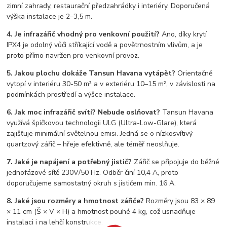
zimní zahrady, restaurační předzahrádky i interiéry. Doporučená
výška instalace je 2–3,5 m.
4. Je infrazářič vhodný pro venkovní použití?
Ano, díky krytí
IPX4 je odolný vůči stříkající vodě a povětrnostním vlivům, a je
proto přímo navržen pro venkovní provoz.
5. Jakou plochu dokáže Tansun Havana vytápět?
Orientačně
vytopí v interiéru 30-50 m² a v exteriéru 10–15 m², v závislosti na
podmínkách prostředí a výšce instalace.
6. Jak moc infrazářič svítí? Nebude oslňovat?
Tansun Havana
využívá špičkovou technologii ULG (Ultra-Low-Glare), která
zajišťuje minimální světelnou emisi. Jedná se o nízkosvítivý
quartzový zářič – hřeje efektivně, ale téměř neoslňuje.
7. Jaké je napájení a potřebný jistič?
Zářič se připojuje do běžné
jednofázové sítě 230V/50 Hz. Odběr činí 10,4 A, proto
doporučujeme samostatný okruh s jističem min. 16 A.
8. Jaké jsou rozměry a hmotnost zářiče?
Rozměry jsou 83 × 89
× 11 cm (Š × V × H) a hmotnost pouhé 4 kg, což usnadňuje
instalaci i na lehčí konstrukce.