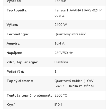
Výrobce
Tansun
Typ topidla
Tansun HAVANA HAVS-024IP
quartz
Výkon
2400 W
Technologie
Quartzový infrazářič
Ampéry
10,4 A
Napájení
230V/50 Hz
Zdroj tep. energie
Elektřina
Počet fází
1
Topný element
Quartzová trubice ( LOW
GRARE - minimum světla)
Teplota topného elementu
2500 °C
Krytí
IP X4