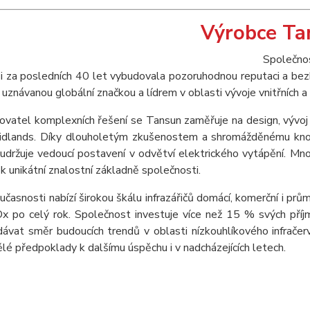
Výrobce Ta
Společno
, si za posledních 40 let vybudovala pozoruhodnou reputaci a bez
uznávanou globální značkou a lídrem v oblasti vývoje vnitřních a 
ovatel komplexních řešení se Tansun zaměřuje na design, vývoj
dlands. Díky dlouholetým zkušenostem a shromážděnému know
udržuje vedoucí postavení v odvětví elektrického vytápění. Mn
 k unikátní znalostní základně společnosti.
časnosti nabízí širokou škálu infrazářičů domácí, komerční i prů
 po celý rok. Společnost investuje více než 15 % svých příjm
ávat směr budoucích trendů v oblasti nízkouhlíkového infračerv
lé předpoklady k dalšímu úspěchu i v nadcházejících letech.