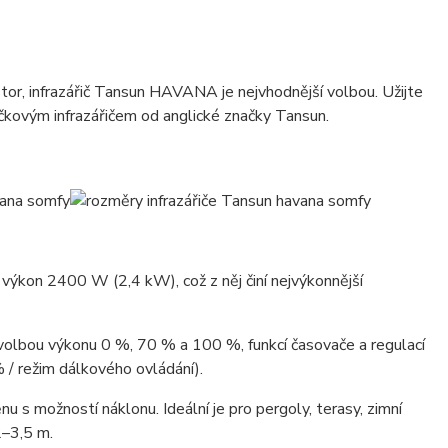
tor, infrazářič Tansun HAVANA je nejvhodnější volbou. Užijte
pičkovým infrazářičem od anglické značky Tansun.
výkon 2400 W (2,4 kW), což z něj činí nejvýkonnější
 volbou výkonu 0 %, 70 % a 100 %, funkcí časovače a regulací
 / režim dálkového ovládání).
nu s možností náklonu. Ideální je pro pergoly, terasy, zimní
2–3,5 m.