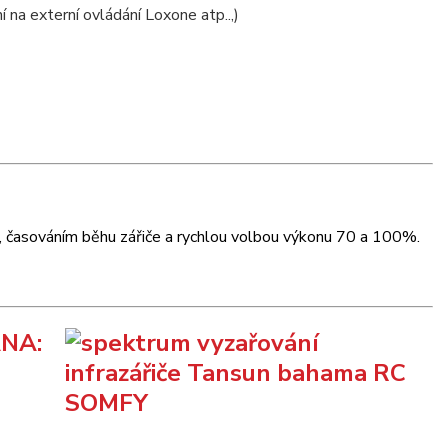
na externí ovládání Loxone atp..,)
u, časováním běhu zářiče a rychlou volbou výkonu 70 a 100%.
NA: