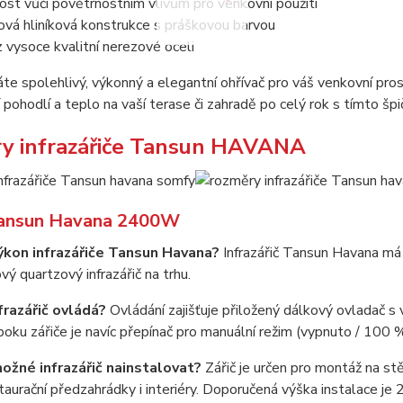
st vůči povětrnostním vlivům pro venkovní použití
vá hliníková konstrukce s práškovou barvou
 vysoce kvalitní nerezové oceli
te spolehlivý, výkonný a elegantní ohřívač pro váš venkovní pros
 pohodlí a teplo na vaší terase či zahradě po celý rok s tímto š
y infrazářiče Tansun HAVANA
ansun Havana 2400W
výkon infrazářiče Tansun Havana?
Infrazářič Tansun Havana má 
vý quartzový infrazářič na trhu.
nfrazářič ovládá?
Ovládání zajišťuje přiložený dálkový ovladač s
oku zářiče je navíc přepínač pro manuální režim (vypnuto / 100 %
možné infrazářič nainstalovat?
Zářič je určen pro montáž na stě
taurační předzahrádky i interiéry. Doporučená výška instalace je 