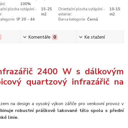
ání:
100%
tační plocha vytápění -
15-25
Orientační plocha vytápění -
10-15
r:
m2
exterier:
m2
kategorie:
IP 20 - 44
Barva kategorie:
Černá
0
Komentáře
0
Ke stažení
frazářič 2400 W s dálkovým
icový quartzový infrazářič na
azem na design a vysoký výkon zářiče pro venkovní provoz v
binuje robustní práškově lakované tělo spolu s přední
nké linie.