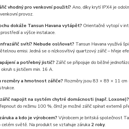
zářič vhodný pro venkovní použití?
Ano, díky krytí IPX4 je odoln
 venkovní provoz.
lochu dokáže Tansun Havana vytápět?
Orientačně vytopí v int
prostředí a výšce instalace.
infrazářič svítí? Nebude oslňovat?
Tansun Havana využívá špič
ětelnou emisi. Jedná se o nízkosvítivý quartzový zářič – hřeje ef
napájení a potřebný jistič?
Zářič se připojuje do běžné jednofá
okruh s jističem min. 16 A.
ou rozměry a hmotnost zářiče?
Rozměry jsou 83 × 89 × 11 cm (Š
strukce.
razářič napojit na systém chytré domácnosti (např. Loxone)?
přepnout do režimu 100 %, čímž je možné zářič spínat externě p
 záruka a kdo je výrobcem?
Výrobcem je britská společnost Tan
po celém světě. Na produkt se vztahuje záruka
2 roky
.