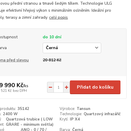
ovou přední stranou a tmavě šedým tělem. Technologie ULG
ťuje efektivní hřejivý výkon s minimálním oslněním. Ideální pro
ly, terasy a zimní zahrady.
celý popis
ostupnost
do 10 dní
arva
ena před slevou
20 812 Kč
9 990 Kč
/
ks
Přidat do košíku
 521 Kč
bez DPH
 produktu:
35142
Výrobce:
Tansun
:
2400 W
Technologie:
Quartzový infrazářič
ý
Quartzová trubice ( LOW
Krytí:
IP X4
nt:
GRARE - minimum světla)
ové
ANO - 0 / 70 /
Barva:
Černá