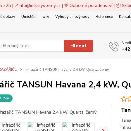
5 225 | 📌
info@infrasystemy.cz
| 💬 Odborné poradenství | 📦 Skl
é dotazy
Umístění
wiki
Výhody a nevýhody
Reference
Kontak
Nevít
Hledat
+42
RAZÁŘIČE
Infrazářič TANSUN Havana 2,4 kW, Quartz, černý
zářič TANSUN Havana 2,4 kW, Qu
DARMA
Tan
Tansu
infra