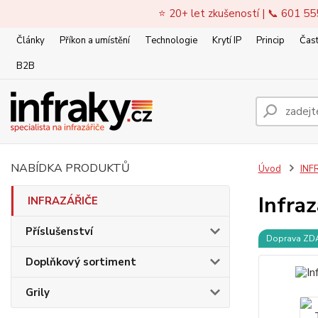
⭐ 20+ let zkušeností | 📞 601 55
Články
Příkon a umístění
Technologie
Krytí IP
Princip
Čast
B2B
NABÍDKA PRODUKTŮ
Úvod
INF
Infra
INFRAZÁŘIČE
Příslušenství
Doprava Z
Doplňkový sortiment
Grily