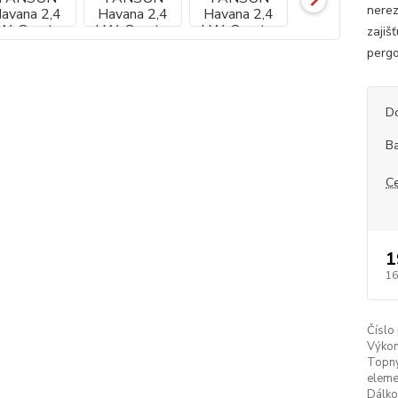
nerez
zajiš
pergo
D
B
C
1
16
Číslo
Výkon
Topn
eleme
Dálk