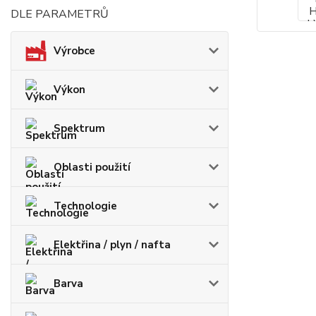
DLE PARAMETRŮ
Výrobce
Výkon
Spektrum
Oblasti použití
Technologie
Elektřina / plyn / nafta
Barva