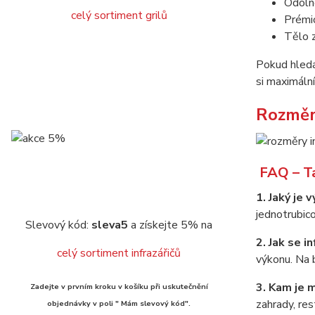
Odolno
celý sortiment grilů
Prémio
Tělo z
Pokud hledá
si maximální
Rozměr
FAQ – T
1. Jaký je 
jednotrubico
Slevový kód:
sleva5
a získejte 5% na
2. Jak se i
celý sortiment infrazářičů
výkonu. Na b
3. Kam je 
Zadejte v prvním kroku v košíku při uskutečnění
zahrady, res
objednávky v poli " Mám slevový kód".