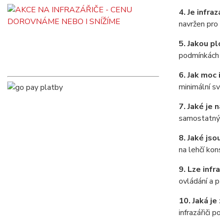
4. Je infra
navržen pro
5. Jakou p
podmínkách 
6. Jak moc 
minimální sv
7. Jaké je 
samostatný 
8. Jaké js
na lehčí kon
9. Lze inf
ovládání a 
10. Jaká je
infrazářiči 