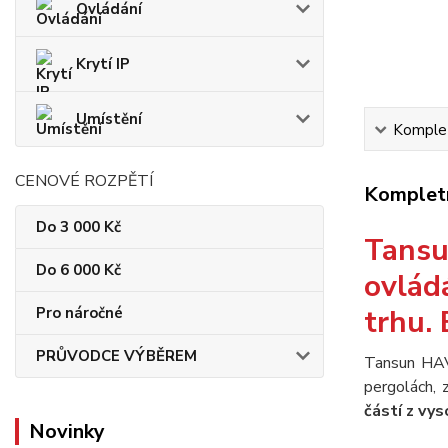
Ovládání
Krytí IP
Umístění
Komplet
CENOVÉ ROZPĚTÍ
Kompletn
Do 3 000 Kč
Tans
Do 6 000 Kč
ovlád
trhu. 
Pro náročné
PRŮVODCE VÝBĚREM
Tansun H
pergolách,
částí z vys
Novinky