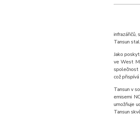
infrazářičů
Tansun stal 
Jako poskyt
ve West Mi
společnost 
což přispívá
Tansun v sou
emisemi NOx
umožňuje ud
Tansun skvě