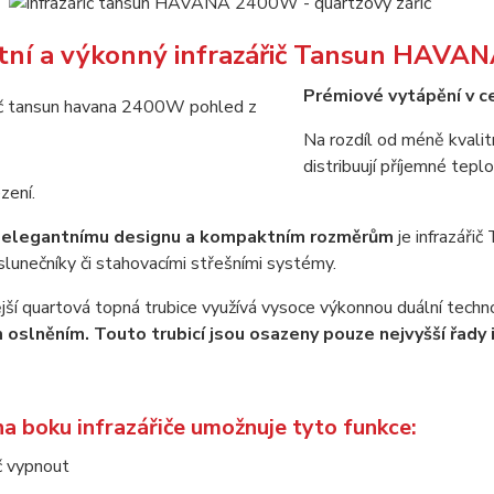
ní a výkonný infrazářič Tansun HAVANA
Prémiové vytápění v c
Na rozdíl od méně kvalit
distribuují příjemné teplo
zení.
u
elegantnímu designu a kompaktním rozměrům
je infrazáři
slunečníky či stahovacími střešními systémy.
í quartová topná trubice využívá vysoce výkonnou duální technol
oslněním. Touto trubicí jsou osazeny pouze nejvyšší řady i
na boku infrazářiče umožnuje tyto funkce:
ič vypnout