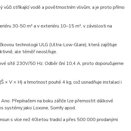
ý vůči stříkající vodě a povětrnostním vlivům, a je proto přímo
eriéru 30-50 m² a v exteriéru 10–15 m², v závislosti na
kovou technologii ULG (Ultra-Low-Glare), která zajišťuje
ektivně, ale téměř neoslňuje.
zové sítě 230V/50 Hz. Odběr činí 10,4 A, proto doporučujeme
 × V × H) a hmotnost pouhé 4 kg, což usnadňuje instalaci i
Ano. Přepínačem na boku zářiče lze přemostit dálkové
řes systémy jako Loxone, Somfy apod.
sun s více než 40letou tradicí a přes 500 000 prodanými