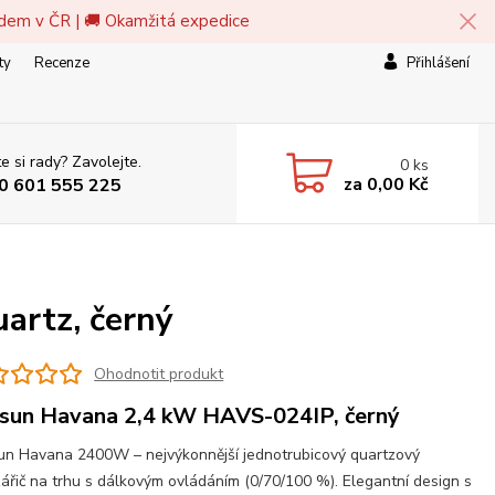
adem v ČR | 🚚 Okamžitá expedice
ty
Recenze
Přihlášení
e si rady? Zavolejte.
0
ks
za
0,00 Kč
0 601 555 225
artz, černý
Ohodnotit produkt
sun Havana 2,4 kW HAVS-024IP, černý
n Havana 2400W – nejvýkonnější jednotrubicový quartzový
zářič na trhu s dálkovým ovládáním (0/70/100 %). Elegantní design s