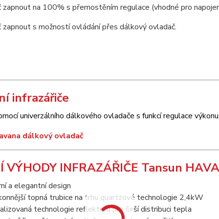
řič zapnout na 100% s přemostěním regulace (vhodné pro napojení 
ič zapnout s možností ovládání přes dálkový ovladač.
í infrazářiče
omocí univerzálního dálkového ovladače s funkcí regulace výkon
Í VÝHODY INFRAZÁŘIČE Tansun HAVA
í a elegantní design
onnější topná trubice na trhu quartzové technologie 2,4kW
lizovaná technologie reflektoru pro širší distribuci tepla