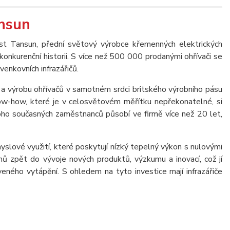
nsun
st Tansun, přední světový výrobce křemenných elektrických
konkurenční historii. S více než 500 000 prodanými ohřívači se
venkovních infrazářičů.
 a výrobu ohřívačů v samotném srdci britského výrobního pásu
-how, které je v celosvětovém měřítku nepřekonatelné, si
oho současných zaměstnanců působí ve firmě více než 20 let,
myslové využití, které poskytují nízký tepelný výkon s nulovými
ů zpět do vývoje nových produktů, výzkumu a inovací, což jí
eného vytápění. S ohledem na tyto investice mají infrazářiče