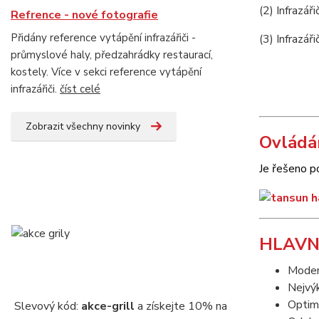
(2) Infrazá
Refrence - nové fotografie
Přidány reference vytápění infrazářiči -
(3) Infrazář
průmyslové haly, předzahrádky restaurací,
kostely. Více v sekci reference vytápění
infrazářiči.
číst celé
Zobrazit všechny novinky
Ovládán
Je řešeno p
HLAVN
Modern
Nejvýk
Optima
Slevový kód:
akce-grill
a získejte 10% na