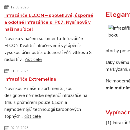
12.03.2026
Elegant
Infrazářiče ELCON – spolehlivé, úsporné
a odolné infrazářiče s IP67. Nyní nově v
naší nabídce!
Novinka v našem sortimentu: Infrazářiče
ELCON Kvalitní infračervené vytápění s
plochy pose
vysokou účinností a odolností vůči vlhkosti S
radostí v...
číst celé
Díky svém
markýzami, 
31.03.2025
Infrazářiče Extremeline
Nejmodernějš
minimálním 
Novinkou v našem sortimentu jsou
designové německé nejtenčí infrazářiče na
trhu s průměrem pouze 5,5cm a
nejmodernější technologií karbonových
Vypínač 
topných...
číst celé
(1) Infrazář
02.03.2025