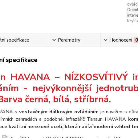
ovlád
Orien
interie
Krytí 
ní specifikace
Parametry
Hodnocení
í specifikace
un HAVANA – NÍZKOSVÍTIVÝ in
áním - nejvýkonnější jednotrub
Barva černá, bílá, stříbrná.
AVANA s
vestavěným dálkovým ovládáním
je navržen s důr
 zimních zahradách a podobně. Infrazářič Tansun HAVANA
kom
oce kvalitní nerezové oceli, která nabízí moderní vzhled te