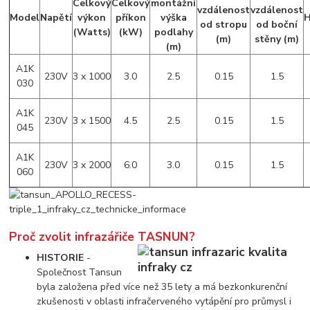
Celkový
Celkový
montážní
vzdálenost
vzdálenost
Model
Napětí
výkon
příkon
výška
H
od stropu
od boční
(Watts)
(kW)
podlahy
(m)
stěny (m)
(m)
A1K
230V
3 x 1000
3.0
2.5
0.15
1.5
030
A1K
230V
3 x 1500
4.5
2.5
0.15
1.5
045
A1K
230V
3 x 2000
6.0
3.0
0.15
1.5
060
Proč zvolit infrazářiče TASNUN?
HISTORIE
-
Společnost Tansun
byla založena před více než 35 lety a má bezkonkurenční
zkušenosti v oblasti infračerveného vytápění pro průmysl i