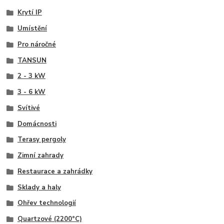
Krytí IP
Umístění
Pro náročné
TANSUN
2 - 3 kW
3 - 6 kW
Svítivé
Domácnosti
Terasy pergoly
Zimní zahrady
Restaurace a zahrádky
Sklady a haly
Ohřev technologií
Quartzové (2200°C)