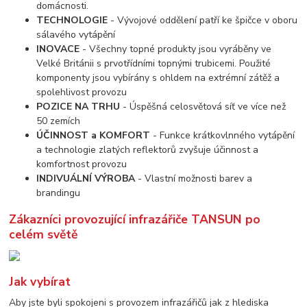
domácnosti.
TECHNOLOGIE
- Vývojové oddělení patří ke špičce v oboru
sálavého vytápění
INOVACE
- Všechny topné produkty jsou vyráběny ve
Velké Británii s prvotřídními topnými trubicemi. Použité
komponenty jsou vybírány s ohldem na extrémní zátěž a
spolehlivost provozu
POZICE NA TRHU
- Úspěšná celosvětová síť ve více než
50 zemích
ÚČINNOST a KOMFORT
- Funkce krátkovlnného vytápění
a technologie zlatých reflektorů zvyšuje účinnost a
komfortnost provozu
INDIVUÁLNÍ VÝROBA
- Vlastní možnosti barev a
brandingu
Zákazníci provozující infrazářiče TANSUN po
celém světě
Jak vybírat
Aby jste byli spokojeni s provozem infrazářičů jak z hlediska