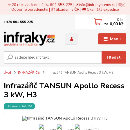
⭐ 20+ let zkušeností | 📞 601 555 225 | 📌
info@infrasystemy.cz
| 💬
Odborné poradenství | 📦 Skladem v ČR | 🚚 Okamžitá expedice
0
ks
+420 601 555 225
za
0,00 Kč
Menu
Hledat
Úvod
INFRAZÁŘIČE
Infrazářič TANSUN Apollo Recess 3 kW, H3
Infrazářič TANSUN Apollo Recess
3 kW, H3
Doprava ZDARMA