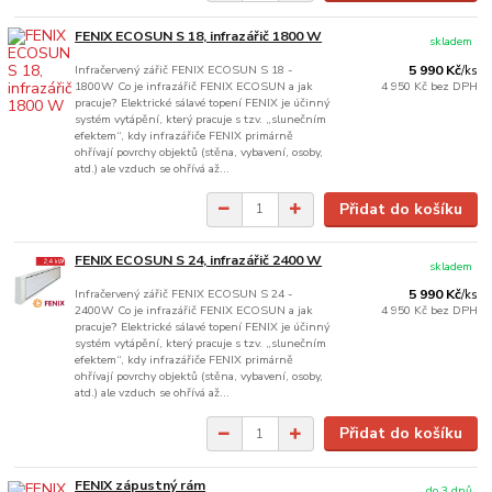
FENIX ECOSUN S 18, infrazářič 1800 W
skladem
Infračervený zářič FENIX ECOSUN S 18 -
5 990 Kč
/
ks
1800W Co je infrazářič FENIX ECOSUN a jak
4 950 Kč
bez DPH
pracuje? Elektrické sálavé topení FENIX je účinný
systém vytápění, který pracuje s tzv. „slunečním
efektem“, kdy infrazářiče FENIX primárně
ohřívají povrchy objektů (stěna, vybavení, osoby,
atd.) ale vzduch se ohřívá až...
Přidat do košíku
FENIX ECOSUN S 24, infrazářič 2400 W
skladem
Infračervený zářič FENIX ECOSUN S 24 -
5 990 Kč
/
ks
2400W Co je infrazářič FENIX ECOSUN a jak
4 950 Kč
bez DPH
pracuje? Elektrické sálavé topení FENIX je účinný
systém vytápění, který pracuje s tzv. „slunečním
efektem“, kdy infrazářiče FENIX primárně
ohřívají povrchy objektů (stěna, vybavení, osoby,
atd.) ale vzduch se ohřívá až...
Přidat do košíku
FENIX zápustný rám
do 3 dnů