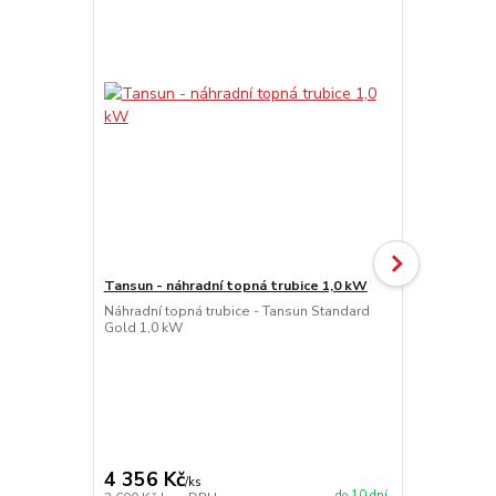
Tansun - náhradní topná trubice 1,0 kW
Bezdrátové 
Náhradní topná trubice - Tansun Standard
Bezdrátové t
Gold 1,0 kW
dálkové ovlá
mohou spínat
(osvětlení, ž
Rozměry a de
VENUS. WS330
ovládání žalu
spotřebiče na
502 Kč
4 356 Kč
490 Kč
/
ks
/
ks
do 10 dní