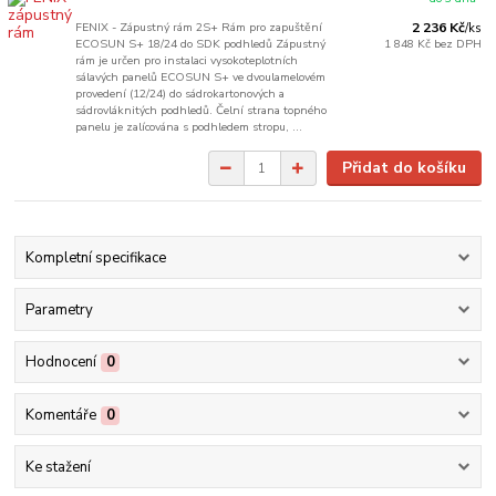
FENIX - Zápustný rám 2S+ Rám pro zapuštění
2 236 Kč
/
ks
ECOSUN S+ 18/24 do SDK podhledů Zápustný
1 848 Kč
bez DPH
rám je určen pro instalaci vysokoteplotních
sálavých panelů ECOSUN S+ ve dvoulamelovém
provedení (12/24) do sádrokartonových a
sádrovláknitých podhledů. Čelní strana topného
panelu je zalícována s podhledem stropu, ...
Přidat do košíku
Kompletní specifikace
Parametry
Hodnocení
0
Komentáře
0
Ke stažení