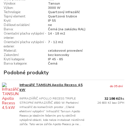
Výrobce:
Tansun
Výkon:
3000 W
Technologie:
Quartzový infrazářič
Topný element:
Quartzová trubice
Krytí:
IP 55
Dálkové ovládání:
ne
Barva:
Černá (na zakázku RAL)
Orientační plocha vytápění -
14 - 18 m2
interier:
Orientační plocha vytápění -
7 - 12 m2
exterier:
Materiál:
celokovové provedení
Zakončení:
bez koncovky
Krytí kategorie:
IP 45 - 65
Barva kategorie:
Černá
Podobné produkty
Infrazářič TANSUN Apollo Recess 4,5
do 35 dní
kW
INFRAZÁŘIČ APOLLO RECESS TRIPLE
32 186 Kč
/
ks
STROPNÍ INFRAZÁŘIČ 4500 W Perfektní
26 600 Kč
bez DPH
infrazářič do komerčních prostor „Cílené
efektivní vytápění“ Infrazářič Tansun Apollo
Recess je ideálním řešením pro ty obtížně
vytápěné oblasti, kde nelze instalovat nástěnné
zářiče. Tato verze zářiče Apollo Recess je ne...