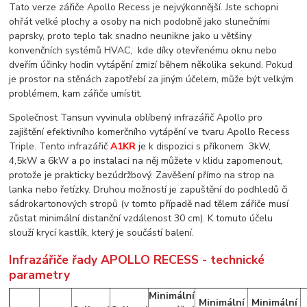
Tato verze zářiče Apollo Recess je nejvýkonnější. Jste schopni
ohřát velké plochy a osoby na nich podobně jako slunečními
paprsky, proto teplo tak snadno neunikne jako u většiny
konvenčních systémů HVAC, kde díky otevřenému oknu nebo
dveřím účinky hodin vytápění zmizí během několika sekund. Pokud
je prostor na stěnách zapotřebí za jiným účelem, může být velkým
problémem, kam zářiče umístit.
Společnost Tansun vyvinula oblíbený infrazářič Apollo pro
zajištění efektivního komerčního vytápění ve tvaru Apollo Recess
Triple. Tento infrazářič
A1KR
je k dispozici s příkonem 3kW,
4,5kW a 6kW a po instalaci na něj můžete v klidu zapomenout,
protože je prakticky bezúdržbový. Zavěšení přímo na strop na
lanka nebo řetízky. Druhou možností je zapuštění do podhledů či
sádrokartonových stropů (v tomto případě nad tělem zářiče musí
zůstat minimální distanční vzdálenost 30 cm). K tomuto účelu
slouží krycí kastlík, který je součástí balení.
Infrazářiče řady APOLLO RECESS - technické
parametry
Minimální
Minimální
Minimální