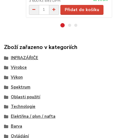
3 600 Kč
bez DPH
405 Kč
bez 
Přidat do košíku
Zboží zařazeno v kategoriích
INFRAZÁŘIČE
Výrobce
Výkon
Spektrum
Oblasti použití
Technologie
Elektřina / plyn / nafta
Barva
Ovládání