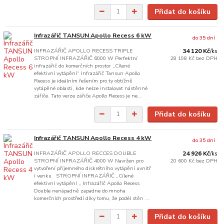
Přidat do košíku
Infrazářič TANSUN Apollo Recess 6 kW
do 35 dní
INFRAZÁŘIČ APOLLO RECESS TRIPLE
34 120 Kč
/
ks
STROPNÍ INFRAZÁŘIČ 6000 W Perfektní
28 198 Kč
bez DPH
infrazářič do komerčních prostor „Cílené
efektivní vytápění“ Infrazářič Tansun Apollo
Recess je ideálním řešením pro ty obtížně
vytápěné oblasti, kde nelze instalovat nástěnné
zářiče. Tato verze zářiče Apollo Recess je ne...
Přidat do košíku
Infrazářič TANSUN Apollo Recess 4 kW
do 35 dní
INFRAZÁŘIČ APOLLO RECCES DOUBLE
24 926 Kč
/
ks
STROPNÍ INFRAZÁŘIČ 4000 W Navržen pro
20 600 Kč
bez DPH
vytvoření příjemného diskrétního vytápění uvnitř
i venku STROPNÍ INFRAZÁŘIČ „Cílené
efektivní vytápění „ Infrazářič Apollo Recess
Double nenápadně zapadne do mnoha
komerčních prostředí díky tomu, že podél stěn ...
Přidat do košíku