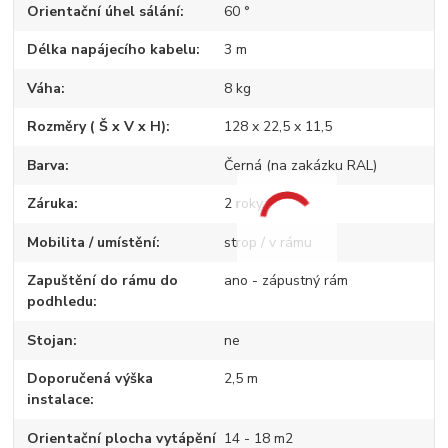
Orientační úhel sálání
60 °
Délka napájecího kabelu
3 m
Váha
8 kg
Rozměry ( Š x V x H)
128 x 22,5 x 11,5
Barva
Černá (na zakázku RAL)
Záruka
2 roky
Mobilita / umístění
strop / v rámu
Zapuštění do rámu do
ano - zápustný rám
podhledu
Stojan
ne
Doporučená výška
2,5 m
instalace
Orientační plocha vytápění
14 - 18 m2