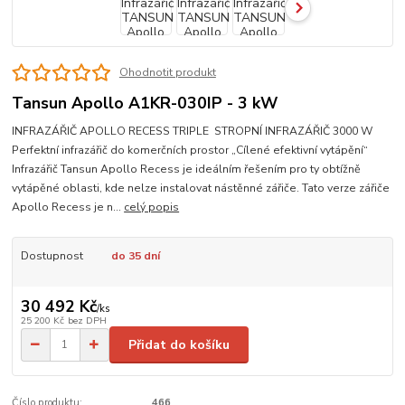
Ohodnotit produkt
Tansun Apollo A1KR-030IP - 3 kW
INFRAZÁŘIČ APOLLO RECESS TRIPLE STROPNÍ INFRAZÁŘIČ 3000 W
Perfektní infrazářič do komerčních prostor „Cílené efektivní vytápění“
Infrazářič Tansun Apollo Recess je ideálním řešením pro ty obtížně
vytápěné oblasti, kde nelze instalovat nástěnné zářiče. Tato verze zářiče
Apollo Recess je n...
celý popis
Dostupnost
do 35 dní
30 492 Kč
/
ks
25 200 Kč
bez DPH
Přidat do košíku
Číslo produktu:
466