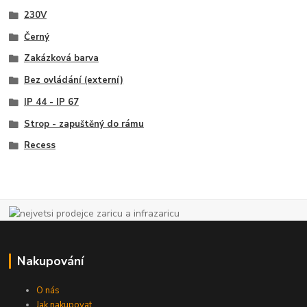
230V
Černý
Zakázková barva
Bez ovládání (externí)
IP 44 - IP 67
Strop - zapuštěný do rámu
Recess
Nakupování
O nás
Jak nakupovat