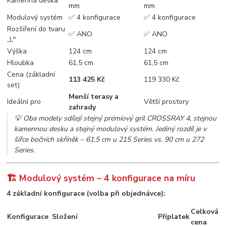
Kamenná deska
mm
mm
Modulový systém
✅ 4 konfigurace
✅ 4 konfigurace
Rozšíření do tvaru
✅ ANO
✅ ANO
„L"
Výška
124 cm
124 cm
Hloubka
61,5 cm
61,5 cm
Cena (základní
113 425 Kč
119 330 Kč
set)
Menší terasy a
Ideální pro
Větší prostory
zahrady
💡
Oba modely sdílejí stejný prémiový gril CROSSRAY 4, stejnou
kamennou desku a stejný modulový systém. Jediný rozdíl je v
šířce bočních skříněk – 61,5 cm u 215 Series vs. 90 cm u 272
Series.
🏗️ Modulový systém – 4 konfigurace na míru
4 základní konfigurace (volba při objednávce):
Celková
Konfigurace
Složení
Příplatek
cena