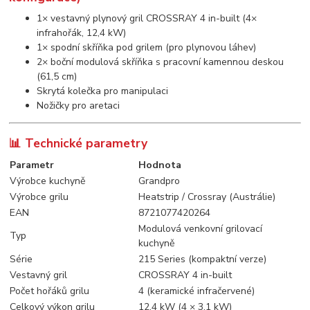
1× vestavný plynový gril CROSSRAY 4 in-built (4×
infrahořák, 12,4 kW)
1× spodní skříňka pod grilem (pro plynovou láhev)
2× boční modulová skříňka s pracovní kamennou deskou
(61,5 cm)
Skrytá kolečka pro manipulaci
Nožičky pro aretaci
📊 Technické parametry
Parametr
Hodnota
Výrobce kuchyně
Grandpro
Výrobce grilu
Heatstrip / Crossray (Austrálie)
EAN
8721077420264
Modulová venkovní grilovací
Typ
kuchyně
Série
215 Series (kompaktní verze)
Vestavný gril
CROSSRAY 4 in-built
Počet hořáků grilu
4 (keramické infračervené)
Celkový výkon grilu
12,4 kW (4 × 3,1 kW)