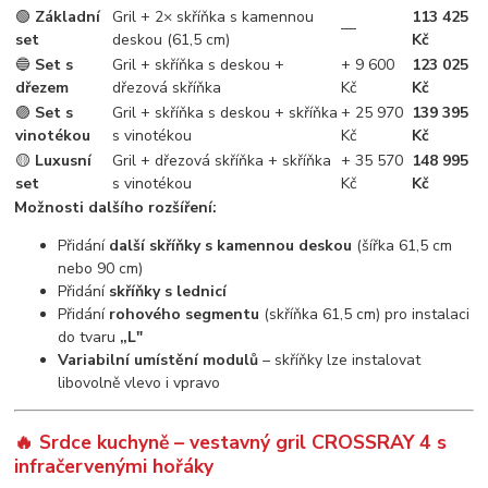
🟢
Základní
Gril + 2× skříňka s kamennou
113 425
—
set
deskou (61,5 cm)
Kč
🔵
Set s
Gril + skříňka s deskou +
+ 9 600
123 025
dřezem
dřezová skříňka
Kč
Kč
🟣
Set s
Gril + skříňka s deskou + skříňka
+ 25 970
139 395
vinotékou
s vinotékou
Kč
Kč
🟡
Luxusní
Gril + dřezová skříňka + skříňka
+ 35 570
148 995
set
s vinotékou
Kč
Kč
Možnosti dalšího rozšíření:
Přidání
další skříňky s kamennou deskou
(šířka 61,5 cm
nebo 90 cm)
Přidání
skříňky s lednicí
Přidání
rohového segmentu
(skříňka 61,5 cm) pro instalaci
do tvaru
„L"
Variabilní umístění modulů
– skříňky lze instalovat
libovolně vlevo i vpravo
🔥 Srdce kuchyně – vestavný gril CROSSRAY 4 s
infračervenými hořáky