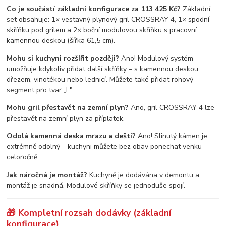
Co je součástí základní konfigurace za 113 425 Kč?
Základní
set obsahuje: 1× vestavný plynový gril CROSSRAY 4, 1× spodní
skříňku pod grilem a 2× boční modulovou skříňku s pracovní
kamennou deskou (šířka 61,5 cm).
Mohu si kuchyni rozšířit později?
Ano! Modulový systém
umožňuje kdykoliv přidat další skříňky – s kamennou deskou,
dřezem, vinotékou nebo lednicí. Můžete také přidat rohový
segment pro tvar „L".
Mohu gril přestavět na zemní plyn?
Ano, gril CROSSRAY 4 lze
přestavět na zemní plyn za příplatek.
Odolá kamenná deska mrazu a dešti?
Ano! Slinutý kámen je
extrémně odolný – kuchyni můžete bez obav ponechat venku
celoročně.
Jak náročná je montáž?
Kuchyně je dodávána v demontu a
montáž je snadná. Modulové skříňky se jednoduše spojí.
🎁 Kompletní rozsah dodávky (základní
konfigurace)