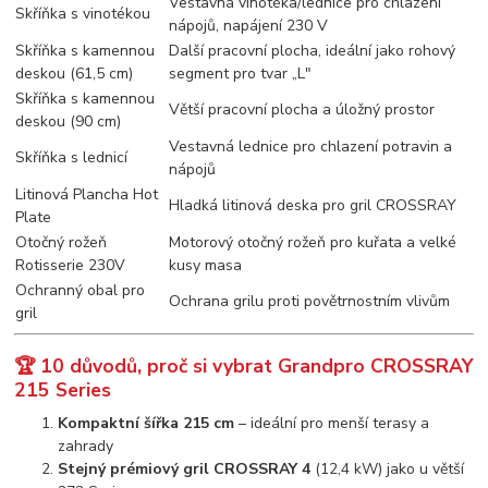
Vestavná vinotéka/lednice pro chlazení
Skříňka s vinotékou
nápojů, napájení 230 V
Skříňka s kamennou
Další pracovní plocha, ideální jako rohový
deskou (61,5 cm)
segment pro tvar „L"
Skříňka s kamennou
Větší pracovní plocha a úložný prostor
deskou (90 cm)
Vestavná lednice pro chlazení potravin a
Skříňka s lednicí
nápojů
Litinová Plancha Hot
Hladká litinová deska pro gril CROSSRAY
Plate
Otočný rožeň
Motorový otočný rožeň pro kuřata a velké
Rotisserie 230V
kusy masa
Ochranný obal pro
Ochrana grilu proti povětrnostním vlivům
gril
🏆 10 důvodů, proč si vybrat Grandpro CROSSRAY
215 Series
Kompaktní šířka 215 cm
– ideální pro menší terasy a
zahrady
Stejný prémiový gril CROSSRAY 4
(12,4 kW) jako u větší