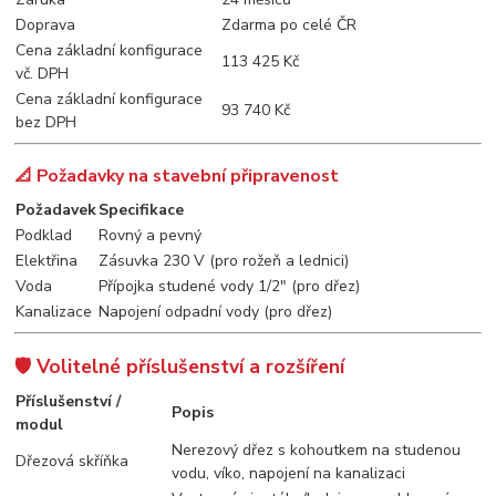
Doprava
Zdarma po celé ČR
Cena základní konfigurace
113 425 Kč
vč. DPH
Cena základní konfigurace
93 740 Kč
bez DPH
📐 Požadavky na stavební připravenost
Požadavek
Specifikace
Podklad
Rovný a pevný
Elektřina
Zásuvka 230 V (pro rožeň a lednici)
Voda
Přípojka studené vody 1/2" (pro dřez)
Kanalizace
Napojení odpadní vody (pro dřez)
🛡️ Volitelné příslušenství a rozšíření
Příslušenství /
Popis
modul
Nerezový dřez s kohoutkem na studenou
Dřezová skříňka
vodu, víko, napojení na kanalizaci