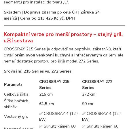
segmentu pro instalaci do tvaru „L".
Skladem
|
Doprava zdarma
po celé ČR |
Záruka 24
měsíců
|
Cena od 113 425 Kč vč. DPH
Kompaktní verze pro menší prostory – stejný gril,
užší sestava
CROSSRAY 215 Series je odpovědí na poptávku zákazníků, kteří
chtějí
prémiovou venkovní kuchyni s infračerveným grilem
, ale
nemají dostatek prostoru pro širší model 272 Series.
Srovnání: 215 Series vs. 272 Series:
CROSSRAY 215
CROSSRAY 272
Parametr
Series
Series
Celková šířka
215 cm
272 cm
Šířka bočních
61,5 cm
90 cm
skříněk
✅ CROSSRAY 4 (12,4
✅ CROSSRAY 4 (12,4
Vestavný gril
kW)
kW)
✅ Slinutý kámen 60
✅ Slinutý kámen 60