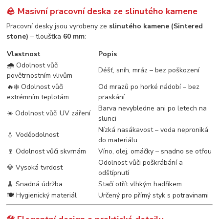
🪨 Masivní pracovní deska ze slinutého kamene
Pracovní desky jsou vyrobeny ze
slinutého kamene (Sintered
stone)
– tloušťka
60 mm
:
Vlastnost
Popis
🌧️ Odolnost vůči
Déšť, sníh, mráz – bez poškození
povětrnostním vlivům
🔥❄️ Odolnost vůči
Od mrazů po horké nádobí – bez
extrémním teplotám
praskání
Barva nevybledne ani po letech na
☀️ Odolnost vůči UV záření
slunci
Nízká nasákavost – voda neproniká
💧 Voděodolnost
do materiálu
🍷 Odolnost vůči skvrnám
Víno, olej, omáčky – snadno se otřou
Odolnost vůči poškrábání a
💎 Vysoká tvrdost
odštípnutí
🧹 Snadná údržba
Stačí otřít vlhkým hadříkem
🍽️ Hygienický materiál
Určený pro přímý styk s potravinami