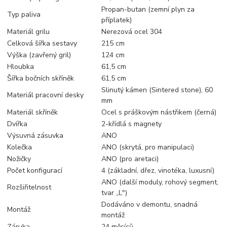
Propan-butan (zemní plyn za
Typ paliva
příplatek)
Materiál grilu
Nerezová ocel 304
Celková šířka sestavy
215 cm
Výška (zavřený gril)
124 cm
Hloubka
61,5 cm
Šířka bočních skříněk
61,5 cm
Slinutý kámen (Sintered stone), 60
Materiál pracovní desky
mm
Materiál skříněk
Ocel s práškovým nástřikem (černá)
Dvířka
2-křídlá s magnety
Výsuvná zásuvka
ANO
Kolečka
ANO (skrytá, pro manipulaci)
Nožičky
ANO (pro aretaci)
Počet konfigurací
4 (základní, dřez, vinotéka, luxusní)
ANO (další moduly, rohový segment,
Rozšiřitelnost
tvar „L")
Dodáváno v demontu, snadná
Montáž
montáž
Záruka
24 měsíců