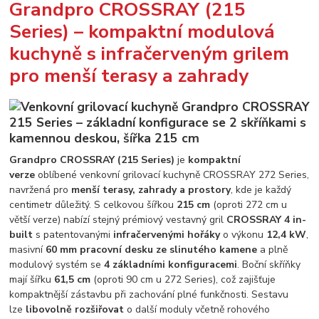
Grandpro CROSSRAY (215
Series) – kompaktní modulová
kuchyně s infračerveným grilem
pro menší terasy a zahrady
Grandpro CROSSRAY (215 Series)
je
kompaktní
verze
oblíbené venkovní grilovací kuchyně CROSSRAY 272 Series,
navržená pro
menší terasy, zahrady a prostory
, kde je každý
centimetr důležitý. S celkovou šířkou
215 cm
(oproti 272 cm u
větší verze) nabízí stejný prémiový vestavný gril
CROSSRAY 4 in-
built
s patentovanými
infračervenými hořáky
o výkonu
12,4 kW
,
masivní
60 mm pracovní desku ze slinutého kamene
a plně
modulový systém se
4 základními konfiguracemi
. Boční skříňky
mají šířku
61,5 cm
(oproti 90 cm u 272 Series), což zajišťuje
kompaktnější zástavbu při zachování plné funkčnosti. Sestavu
lze
libovolně rozšiřovat
o další moduly včetně rohového