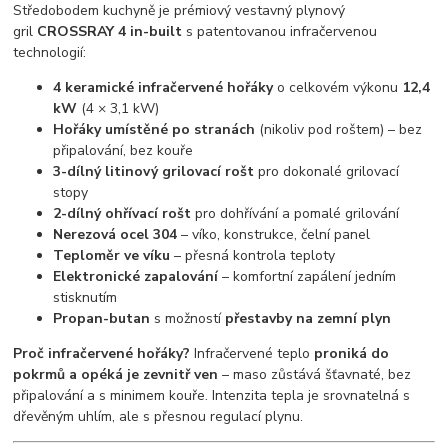
Středobodem kuchyně je prémiový vestavný plynový
gril
CROSSRAY 4 in-built
s patentovanou infračervenou
technologií:
4 keramické infračervené hořáky
o celkovém výkonu
12,4
kW
(4 × 3,1 kW)
Hořáky umístěné po stranách
(nikoliv pod roštem) – bez
připalování, bez kouře
3-dílný litinový grilovací rošt
pro dokonalé grilovací
stopy
2-dílný ohřívací rošt
pro dohřívání a pomalé grilování
Nerezová ocel 304
– víko, konstrukce, čelní panel
Teploměr ve víku
– přesná kontrola teploty
Elektronické zapalování
– komfortní zapálení jedním
stisknutím
Propan-butan
s možností
přestavby na zemní plyn
Proč infračervené hořáky?
Infračervené teplo
proniká do
pokrmů a opéká je zevnitř ven
– maso zůstává šťavnaté, bez
připalování a s minimem kouře. Intenzita tepla je srovnatelná s
dřevěným uhlím, ale s přesnou regulací plynu.