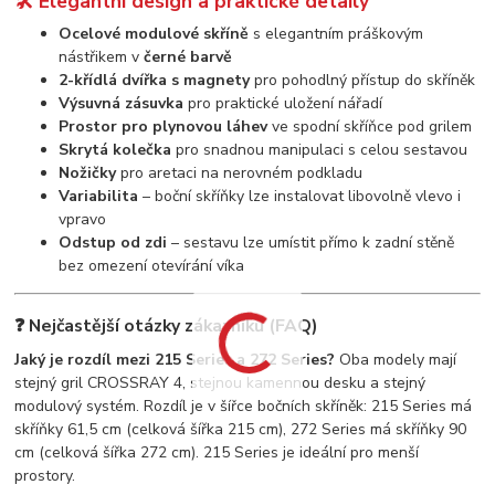
🛠️ Elegantní design a praktické detaily
Ocelové modulové skříně
s elegantním práškovým
nástřikem v
černé barvě
2-křídlá dvířka s magnety
pro pohodlný přístup do skříněk
Výsuvná zásuvka
pro praktické uložení nářadí
Prostor pro plynovou láhev
ve spodní skříňce pod grilem
Skrytá kolečka
pro snadnou manipulaci s celou sestavou
Nožičky
pro aretaci na nerovném podkladu
Variabilita
– boční skříňky lze instalovat libovolně vlevo i
vpravo
Odstup od zdi
– sestavu lze umístit přímo k zadní stěně
bez omezení otevírání víka
❓ Nejčastější otázky zákazníků (FAQ)
Jaký je rozdíl mezi 215 Series a 272 Series?
Oba modely mají
stejný gril CROSSRAY 4, stejnou kamennou desku a stejný
modulový systém. Rozdíl je v šířce bočních skříněk: 215 Series má
skříňky 61,5 cm (celková šířka 215 cm), 272 Series má skříňky 90
cm (celková šířka 272 cm). 215 Series je ideální pro menší
prostory.