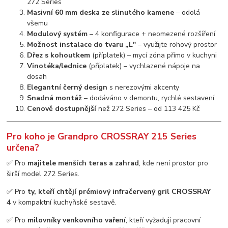
272 Series
Masivní 60 mm deska ze slinutého kamene
– odolá
všemu
Modulový systém
– 4 konfigurace + neomezené rozšíření
Možnost instalace do tvaru „L"
– využijte rohový prostor
Dřez s kohoutkem
(příplatek) – mycí zóna přímo v kuchyni
Vinotéka/lednice
(příplatek) – vychlazené nápoje na
dosah
Elegantní černý design
s nerezovými akcenty
Snadná montáž
– dodáváno v demontu, rychlé sestavení
Cenově dostupnější
než 272 Series – od 113 425 Kč
Pro koho je Grandpro CROSSRAY 215 Series
určena?
✅ Pro
majitele menších teras a zahrad
, kde není prostor pro
širší model 272 Series.
✅ Pro
ty, kteří chtějí prémiový infračervený gril CROSSRAY
4
v kompaktní kuchyňské sestavě.
✅ Pro
milovníky venkovního vaření
, kteří vyžadují pracovní