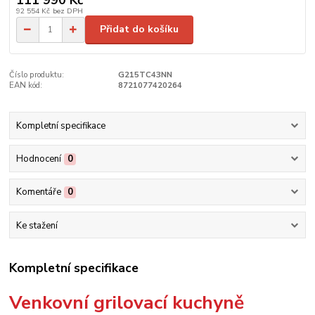
92 554 Kč
bez DPH
Přidat do košíku
Číslo produktu:
G215TC43NN
EAN kód:
8721077420264
Kompletní specifikace
Hodnocení
0
Komentáře
0
Ke stažení
Kompletní specifikace
Venkovní grilovací kuchyně