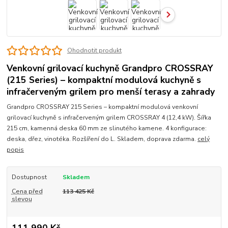
Ohodnotit produkt
Venkovní grilovací kuchyně Grandpro CROSSRAY
(215 Series) – kompaktní modulová kuchyně s
infračerveným grilem pro menší terasy a zahrady
Grandpro CROSSRAY 215 Series – kompaktní modulová venkovní
grilovací kuchyně s infračerveným grilem CROSSRAY 4 (12,4 kW). Šířka
215 cm, kamenná deska 60 mm ze slinutého kamene. 4 konfigurace:
deska, dřez, vinotéka. Rozšíření do L. Skladem, doprava zdarma.
celý
popis
Dostupnost
Skladem
Cena před
113 425 Kč
slevou
111 990 Kč