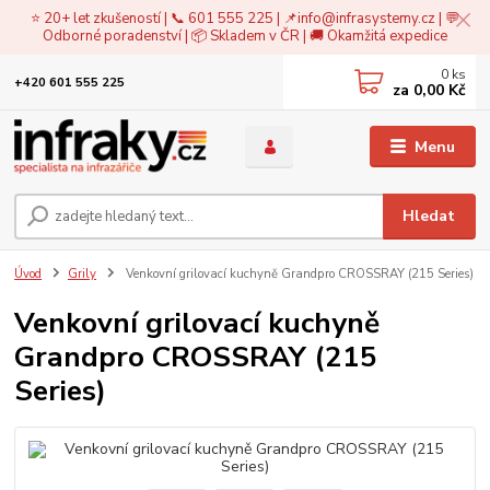
⭐ 20+ let zkušeností | 📞 601 555 225 | 📌
info@infrasystemy.cz
| 💬
Odborné poradenství | 📦 Skladem v ČR | 🚚 Okamžitá expedice
0
ks
+420 601 555 225
za
0,00 Kč
Menu
Hledat
Úvod
Grily
Venkovní grilovací kuchyně Grandpro CROSSRAY (215 Series)
Venkovní grilovací kuchyně
Grandpro CROSSRAY (215
Series)