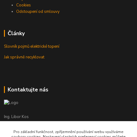
Cookies
Odstoupení od smlouvy
Články
Slovník pojmů elektrické topení
Jak správně recyklovat
Kontaktujte nás
Ing. Libor Kos
+420 601 555 225
(Po-Pá: 8-17:00 hod.)
Pro základní funkčnost, zpříjemnění používání webu využíváme
soubory cookies. Nastavení vlastních preferencí cookies můžete