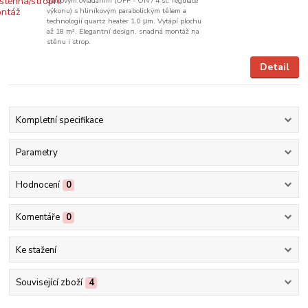
dálkovým ovládáním (OFF - ON / 4 st. regulace
výkonu) s hliníkovým parabolickým tělem a
technologií quartz heater 1.0 μm. Vytápí plochu
až 18 m². Elegantní design, snadná montáž na
stěnu i strop.
Detail
Kompletní specifikace
Parametry
Hodnocení
0
Komentáře
0
Ke stažení
Související zboží
4