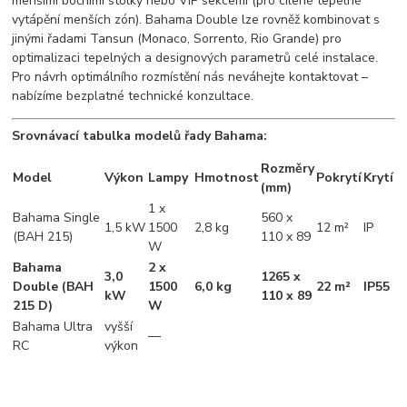
menšími bočními stolky nebo VIP sekcemi (pro cílené tepelné
vytápění menších zón). Bahama Double lze rovněž kombinovat s
jinými řadami Tansun (Monaco, Sorrento, Rio Grande) pro
optimalizaci tepelných a designových parametrů celé instalace.
Pro návrh optimálního rozmístění nás neváhejte kontaktovat –
nabízíme bezplatné technické konzultace.
Srovnávací tabulka modelů řady Bahama:
Rozměry
Model
Výkon
Lampy
Hmotnost
Pokrytí
Krytí
(mm)
1 x
Bahama Single
560 x
1,5 kW
1500
2,8 kg
12 m²
IP
(BAH 215)
110 x 89
W
Bahama
2 x
3,0
1265 x
Double (BAH
1500
6,0 kg
22 m²
IP55
kW
110 x 89
215 D)
W
Bahama Ultra
vyšší
—
RC
výkon