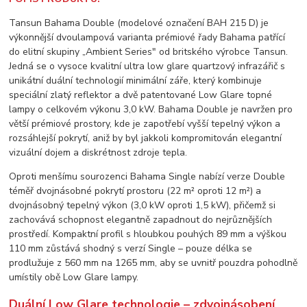
Tansun Bahama Double (modelové označení BAH 215 D) je
výkonnější dvoulampová varianta prémiové řady Bahama patřící
do elitní skupiny „Ambient Series" od britského výrobce Tansun.
Jedná se o vysoce kvalitní ultra low glare quartzový infrazářič s
unikátní duální technologií minimální záře, který kombinuje
speciální zlatý reflektor a dvě patentované Low Glare topné
lampy o celkovém výkonu 3,0 kW. Bahama Double je navržen pro
větší prémiové prostory, kde je zapotřebí vyšší tepelný výkon a
rozsáhlejší pokrytí, aniž by byl jakkoli kompromitován elegantní
vizuální dojem a diskrétnost zdroje tepla.
Oproti menšímu sourozenci Bahama Single nabízí verze Double
téměř dvojnásobné pokrytí prostoru (22 m² oproti 12 m²) a
dvojnásobný tepelný výkon (3,0 kW oproti 1,5 kW), přičemž si
zachovává schopnost elegantně zapadnout do nejrůznějších
prostředí. Kompaktní profil s hloubkou pouhých 89 mm a výškou
110 mm zůstává shodný s verzí Single – pouze délka se
prodlužuje z 560 mm na 1265 mm, aby se uvnitř pouzdra pohodlně
umístily obě Low Glare lampy.
Duální Low Glare technologie – zdvojnásobení