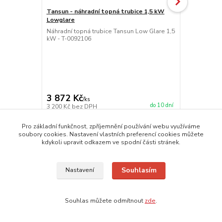
Tansun - náhradní topná trubice 1,5 kW
Tansun časo
Lowglare
TANSUN ČA
INFRAZÁŘIČŮ
Náhradní topná trubice Tansun Low Glare 1,5
Tansun je id
kW - T-0092106
ovládání ven
krytí IP66 a
zářiče na p
20 minut. Id
energie...
3 872 Kč
4 598 Kč
/
ks
do 10 dní
3 200 Kč
bez DPH
3 800 Kč
bez
Přidat do košíku
Pro základní funkčnost, zpříjemnění používání webu využíváme
soubory cookies. Nastavení vlastních preferencí cookies můžete
kdykoli upravit odkazem ve spodní části stránek.
Souhlasím
Nastavení
Zboží zařazeno v kategoriích
INFRAZÁŘIČE
Souhlas můžete odmítnout
zde
.
Výkon