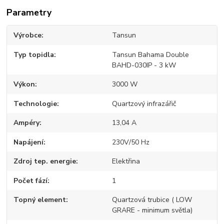
Parametry
Výrobce
Tansun
Typ topidla
Tansun Bahama Double
BAHD-030IP - 3 kW
Výkon
3000 W
Technologie
Quartzový infrazářič
Ampéry
13,04 A
Napájení
230V/50 Hz
Zdroj tep. energie
Elektřina
Počet fází
1
Topný element
Quartzová trubice ( LOW
GRARE - minimum světla)