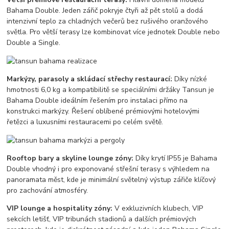
Bahama Double. Jeden zářič pokryje čtyři až pět stolů a dodá
intenzivní teplo za chladných večerů bez rušivého oranžového
světla. Pro větší terasy lze kombinovat více jednotek Double nebo
Double a Single.
Markýzy, parasoly a skládací střechy restaurací:
Díky nízké
hmotnosti 6,0 kg a kompatibilitě se speciálními držáky Tansun je
Bahama Double ideálním řešením pro instalaci přímo na
konstrukci markýzy. Řešení oblíbené prémiovými hotelovými
řetězci a luxusními restauracemi po celém světě.
Rooftop bary a skyline lounge zóny:
Díky krytí IP55 je Bahama
Double vhodný i pro exponované střešní terasy s výhledem na
panoramata měst, kde je minimální světelný výstup zářiče klíčový
pro zachování atmosféry.
VIP lounge a hospitality zóny:
V exkluzivních klubech, VIP
sekcích letišť, VIP tribunách stadionů a dalších prémiových