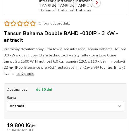
Ohodnotit produkt
Tansun Bahama Double BAHD -030IP - 3 kW -
antracit
Prémiový dvoulampový ultra low glare infrazářič Tansun Bahama Double
3,0 kW s duální Low Glare technologií – zlatý reflektor a Low Glare
lampy 2 x 1500 W. Hmotnost 6,0 kg, rozměry 1265 x 110 x 89 mm, pokrytí
22 m², IP55. Elegance pro větší restaurace, markýzy a VIP lounge. Britská
kvalita.
celý popis
Dostupnost
do 10 dní
Barva
19 800 Kč
/
ks
16 364 Kč
bez DPH