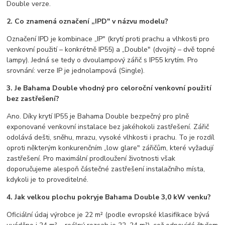
Double verze.
2. Co znamená označení „IPD" v názvu modelu?
Označení IPD je kombinace „IP" (krytí proti prachu a vlhkosti pro
venkovní použití – konkrétně IP55) a „Double" (dvojitý – dvě topné
lampy). Jedná se tedy o dvoulampový zářič s IP55 krytím. Pro
srovnání: verze IP je jednolampová (Single).
3. Je Bahama Double vhodný pro celoroční venkovní použití
bez zastřešení?
Ano. Díky krytí IP55 je Bahama Double bezpečný pro plně
exponované venkovní instalace bez jakéhokoli zastřešení. Zářič
odolává dešti, sněhu, mrazu, vysoké vlhkosti i prachu. To je rozdíl
oproti některým konkurenčním „low glare" zářičům, které vyžadují
zastřešení. Pro maximální prodloužení životnosti však
doporučujeme alespoň částečné zastřešení instalačního místa,
kdykoli je to proveditelné.
4. Jak velkou plochu pokryje Bahama Double 3,0 kW venku?
Oficiální údaj výrobce je 22 m² (podle evropské klasifikace bývá