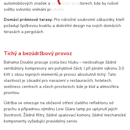
automobilových značek a výstavních prostorech, kde by rušivé
světlo ovlivnilo vnímání produktů.
Domácí prémiové terasy:
Pro náročné soukromé zákazníky, kteří
požadují špičkovou kvalitu a diskrétní design na svých domácích
terasách a pergolách.
Tichý a bezúdržbový provoz
Bahama Double pracuje zcela bez hluku – neobsahuje žádné
ventilátory, kompresory ani pohyblivé části. I při plném výkonu 3,0
kW z obou topných elementů je provoz absolutně tichý. Tato
vlastnost je zásadní pro nasazení v restauracích, hotelech,
wellness centrech a všech prostorech, kde je klid a atmosféra
prioritou.
Údržba se omezuje na občasné otření zlatého reflektoru od
prachu a případnou výměnu Low Glare lamp po uplynutí jejich
životnosti. Žádné filtry, žádné spalovací komory, žádné mechanické
komponenty vyžadující pravidelný servis.