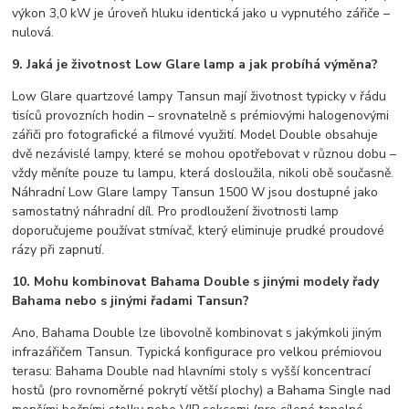
výkon 3,0 kW je úroveň hluku identická jako u vypnutého zářiče –
nulová.
9. Jaká je životnost Low Glare lamp a jak probíhá výměna?
Low Glare quartzové lampy Tansun mají životnost typicky v řádu
tisíců provozních hodin – srovnatelně s prémiovými halogenovými
zářiči pro fotografické a filmové využití. Model Double obsahuje
dvě nezávislé lampy, které se mohou opotřebovat v různou dobu –
vždy měníte pouze tu lampu, která dosloužila, nikoli obě současně.
Náhradní Low Glare lampy Tansun 1500 W jsou dostupné jako
samostatný náhradní díl. Pro prodloužení životnosti lamp
doporučujeme používat stmívač, který eliminuje prudké proudové
rázy při zapnutí.
10. Mohu kombinovat Bahama Double s jinými modely řady
Bahama nebo s jinými řadami Tansun?
Ano, Bahama Double lze libovolně kombinovat s jakýmkoli jiným
infrazářičem Tansun. Typická konfigurace pro velkou prémiovou
terasu: Bahama Double nad hlavními stoly s vyšší koncentrací
hostů (pro rovnoměrné pokrytí větší plochy) a Bahama Single nad