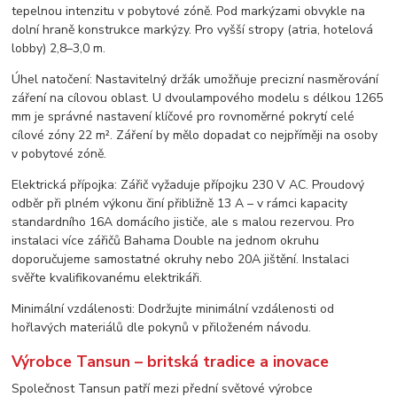
tepelnou intenzitu v pobytové zóně. Pod markýzami obvykle na
dolní hraně konstrukce markýzy. Pro vyšší stropy (atria, hotelová
lobby) 2,8–3,0 m.
Úhel natočení: Nastavitelný držák umožňuje precizní nasměrování
záření na cílovou oblast. U dvoulampového modelu s délkou 1265
mm je správné nastavení klíčové pro rovnoměrné pokrytí celé
cílové zóny 22 m². Záření by mělo dopadat co nejpříměji na osoby
v pobytové zóně.
Elektrická přípojka: Zářič vyžaduje přípojku 230 V AC. Proudový
odběr při plném výkonu činí přibližně 13 A – v rámci kapacity
standardního 16A domácího jističe, ale s malou rezervou. Pro
instalaci více zářičů Bahama Double na jednom okruhu
doporučujeme samostatné okruhy nebo 20A jištění. Instalaci
svěřte kvalifikovanému elektrikáři.
Minimální vzdálenosti: Dodržujte minimální vzdálenosti od
hořlavých materiálů dle pokynů v přiloženém návodu.
Výrobce Tansun – britská tradice a inovace
Společnost Tansun patří mezi přední světové výrobce