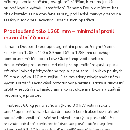
některým konkurenčním „low glare" zářičům, které mají nižší
stupně krytí a vyžadují zastřešení. Bahama Double můžete bez
obav instalovat na otevřené terasy, pod lehké markýzy nebo na
fasády budov bez jakýchkoli speciálních opatření.
Prodloužené tělo 1265 mm – minimální profil,
maximální účinnost
Bahama Double disponuje elegantním prodlouženým tělem o
rozměrech 1265 x 110 x 89 mm. Délka 1265 mm umožňuje
komfortní umístění obou Low Glare lamp vedle sebe s
dostatečným prostorem mezi nimi pro optimální rozptyl tepla a
efektivní odvod přebytečného tepla z pouzdra. Hloubka pouhých
89 mm a výška 110 mm zajišťují, že navzdory zdvojnásobenému
výkonu si zářič zachovává pozoruhodně minimalistický a diskrétní
profil – nevyčnívá z fasády ani z konstrukce markýzy a vizuálně
nedominuje prostoru.
Hmotnost 6,0 kg je na zářič o výkonu 3,0 kW velmi nízká a
umožňuje montáž na standardní nosné konstrukce bez nutnosti
speciálního zesílení – včetně lehkých markýz a parasolů. Pro
srovnání: některé konkurenční dvoulampové zářiče stejného
výkonu váží 8–10 kg a vyžadují pevnější montážní podklady.