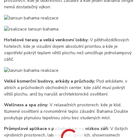
prostorech, kde je diskrétnost zásadní a kde jeden Bahama Single
nemá dostatečný výkon.
Hotelové terasy a velká venkovní lobby:
V pětihvězdičkových
hotelech, kde je vizuální dojem absolutní prioritou a kde je
zapotřebí pokrýt teplem větší plochu než umožňuje jednolampový
zářič.
Velké komerční budovy, arkády a průchody:
Pod arkádami, v
atriích a průchodech obchodních center, kde zářič musí pokrýt
větší plochu, aniž by narušil architektonické osvětlení.
Wellness a spa zóny:
V relaxačních prostorech, kde je klid,
tlumené osvětlení a rovnoměrné teplo zásadní. Bahama Double
poskytuje plynulou tepelnou zónu bez studených míst.
Průmyslové aplikace s požadavkem na nízkou záři:
V čistých
výrobních prostorech, laboratořích, galeriích, showroomech