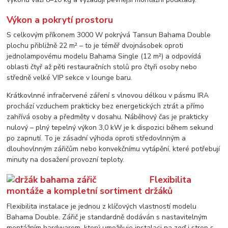
Výkon a pokrytí prostoru
S celkovým příkonem 3000 W pokrývá Tansun Bahama Double
plochu přibližně 22 m² – to je téměř dvojnásobek oproti
jednolampovému modelu Bahama Single (12 m²) a odpovídá
oblasti čtyř až pěti restauračních stolů pro čtyři osoby nebo
středně velké VIP sekce v lounge baru.
Krátkovlnné infračervené záření s vlnovou délkou v pásmu IRA
prochází vzduchem prakticky bez energetických ztrát a přímo
zahřívá osoby a předměty v dosahu. Náběhový čas je prakticky
nulový – plný tepelný výkon 3,0 kW je k dispozici během sekund
po zapnutí. To je zásadní výhoda oproti středovlnným a
dlouhovlnným zářičům nebo konvekčnímu vytápění, které potřebují
minuty na dosažení provozní teploty.
Flexibilita
montáže a kompletní sortiment držáků
Flexibilita instalace je jednou z klíčových vlastností modelu
Bahama Double. Zářič je standardně dodáván s nastavitelným
montážním hardwarem, který umožňuje instalaci na zeď i strop s