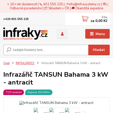
⭐ 20+ let zkušeností | 📞 601 555 225 | 📌
info@infrasystemy.cz
| 💬
Odborné poradenství | 📦 Skladem v ČR | 🚚 Okamžitá expedice
0
ks
+420 601 555 225
za
0,00 Kč
Menu
Hledat
Úvod
INFRAZÁŘIČE
Infrazářič TANSUN Bahama 3 kW - antracit
Infrazářič TANSUN Bahama 3 kW
- antracit
TOP produkt
Doprava ZDARMA