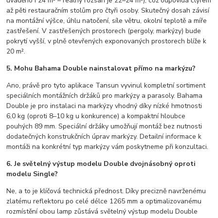
uváděno i 24 m² – reálný rozsah je 22–24 m²), což odpovídá čtyřem
až pěti restauračním stolům pro čtyři osoby. Skutečný dosah závisí
na montážní výšce, úhlu natočení, síle větru, okolní teplotě a míře
zastřešení. V zastřešených prostorech (pergoly, markýzy) bude
pokrytí vyšší, v plně otevřených exponovaných prostorech blíže k
20 m².
5. Mohu Bahama Double nainstalovat přímo na markýzu?
Ano, právě pro tyto aplikace Tansun vyvinul kompletní sortiment
speciálních montážních držáků pro markýzy a parasoly. Bahama
Double je pro instalaci na markýzy vhodný díky nízké hmotnosti
6,0 kg (oproti 8–10 kg u konkurence) a kompaktní hloubce
pouhých 89 mm. Speciální držáky umožňují montáž bez nutnosti
dodatečných konstrukčních úprav markýzy. Detailní informace k
montáži na konkrétní typ markýzy vám poskytneme při konzultaci.
6. Je světelný výstup modelu Double dvojnásobný oproti
modelu Single?
Ne, a to je klíčová technická přednost. Díky precizně navrženému
zlatému reflektoru po celé délce 1265 mm a optimalizovanému
rozmístění obou lamp zůstává světelný výstup modelu Double