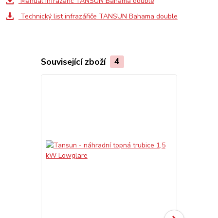
Manuál infrazářič TANSUN Bahama double
Technický list infrazářiče TANSUN Bahama double
Související zboží
4