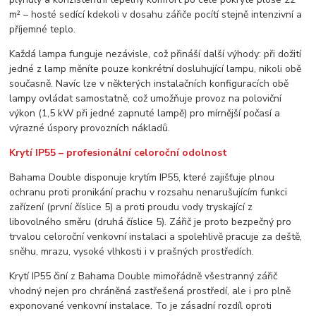
m² – hosté sedící kdekoli v dosahu zářiče pocítí stejně intenzivní a
příjemné teplo.
Každá lampa funguje nezávisle, což přináší další výhody: při dožití
jedné z lamp měníte pouze konkrétní dosluhující lampu, nikoli obě
současně. Navíc lze v některých instalačních konfiguracích obě
lampy ovládat samostatně, což umožňuje provoz na poloviční
výkon (1,5 kW při jedné zapnuté lampě) pro mírnější počasí a
výrazné úspory provozních nákladů.
Krytí IP55 – profesionální celoroční odolnost
Bahama Double disponuje krytím IP55, které zajišťuje plnou
ochranu proti pronikání prachu v rozsahu nenarušujícím funkci
zařízení (první číslice 5) a proti proudu vody tryskající z
libovolného směru (druhá číslice 5). Zářič je proto bezpečný pro
trvalou celoroční venkovní instalaci a spolehlivě pracuje za deště,
sněhu, mrazu, vysoké vlhkosti i v prašných prostředích.
Krytí IP55 činí z Bahama Double mimořádně všestranný zářič
vhodný nejen pro chráněná zastřešená prostředí, ale i pro plně
exponované venkovní instalace. To je zásadní rozdíl oproti