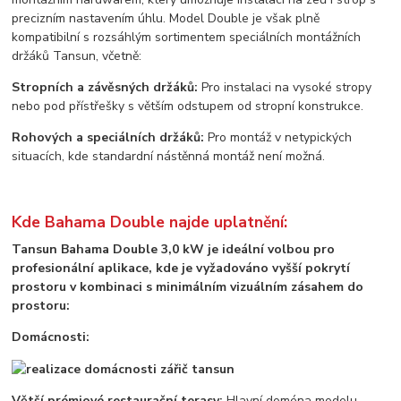
precizním nastavením úhlu. Model Double je však plně
kompatibilní s rozsáhlým sortimentem speciálních montážních
držáků Tansun, včetně:
Stropních a závěsných držáků:
Pro instalaci na vysoké stropy
nebo pod přístřešky s větším odstupem od stropní konstrukce.
Rohových a speciálních držáků:
Pro montáž v netypických
situacích, kde standardní nástěnná montáž není možná.
Kde Bahama Double najde uplatnění:
Tansun Bahama Double 3,0 kW je ideální volbou pro
profesionální aplikace, kde je vyžadováno vyšší pokrytí
prostoru v kombinaci s minimálním vizuálním zásahem do
prostoru:
Domácnosti:
Větší prémiové restaurační terasy:
Hlavní doména modelu