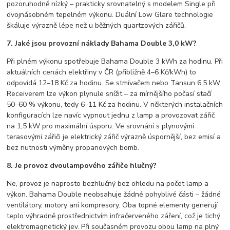
pozoruhodně nízký – prakticky srovnatelný s modelem Single při
dvojnásobném tepelném výkonu. Duální Low Glare technologie
škáluje výrazně lépe než u běžných quartzových zářičů.
7. Jaké jsou provozní náklady Bahama Double 3,0 kW?
Při plném výkonu spotřebuje Bahama Double 3 kWh za hodinu. Při
aktuálních cenách elektřiny v ČR (přibližně 4–6 Kč/kWh) to
odpovídá 12–18 Kč za hodinu. Se stmívačem nebo Tansun 6,5 kW
Receiverem lze výkon plynule snížit – za mírnějšího počasí stačí
50–60 % výkonu, tedy 6–11 Kč za hodinu. V některých instalačních
konfiguracích lze navíc vypnout jednu z lamp a provozovat zářič
na 1,5 kW pro maximální úsporu. Ve srovnání s plynovými
terasovými zářiči je elektrický zářič výrazně úspornější, bez emisí a
bez nutnosti výměny propanových bomb.
8. Je provoz dvoulampového zářiče hlučný?
Ne, provoz je naprosto bezhlučný bez ohledu na počet lamp a
výkon. Bahama Double neobsahuje žádné pohyblivé části – žádné
ventilátory, motory ani kompresory. Oba topné elementy generují
teplo výhradně prostřednictvím infračerveného záření, což je tichý
elektromagnetický jev. Při současném provozu obou lamp na plný