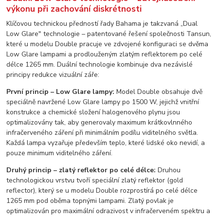
výkonu při zachování diskrétnosti
Klíčovou technickou předností řady Bahama je takzvaná „Dual
Low Glare" technologie – patentované řešení společnosti Tansun,
které u modelu Double pracuje ve zdvojené konfiguraci se dvěma
Low Glare lampami a prodlouženým zlatým reflektorem po celé
délce 1265 mm. Duální technologie kombinuje dva nezávislé
principy redukce vizuální záře:
První princip – Low Glare lampy:
Model Double obsahuje dvě
speciálně navržené Low Glare lampy po 1500 W, jejichž vnitřní
konstrukce a chemické složení halogenového plynu jsou
optimalizovány tak, aby generovaly maximum krátkovlnného
infračerveného záření při minimálním podílu viditelného světla.
Každá lampa vyzařuje především teplo, které lidské oko nevidí, a
pouze minimum viditelného záření.
Druhý princip – zlatý reflektor po celé délce:
Druhou
technologickou vrstvu tvoří speciální zlatý reflektor (gold
reflector), který se u modelu Double rozprostírá po celé délce
1265 mm pod oběma topnými lampami. Zlatý povlak je
optimalizován pro maximální odrazivost v infračerveném spektru a