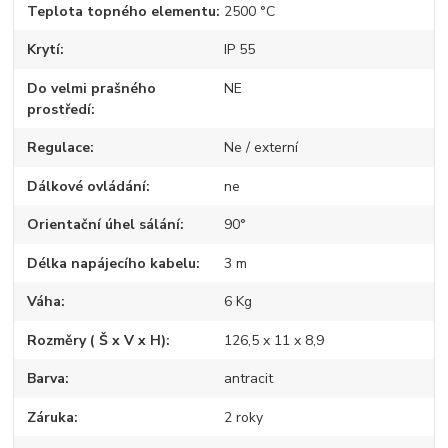
Teplota topného elementu
2500 °C
Krytí
IP 55
Do velmi prašného
NE
prostředí
Regulace
Ne / externí
Dálkové ovládání
ne
Orientační úhel sálání
90°
Délka napájecího kabelu
3 m
Váha
6 Kg
Rozměry ( Š x V x H)
126,5 x 11 x 8,9
Barva
antracit
Záruka
2 roky