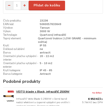
Přidat do košíku
Číslo produktu:
23236
EAN kód:
5060057633649
Výrobce:
Tansun
Výkon:
3000 W
Technologie:
Quartzový infrazářič
Topný element:
Quartzová trubice ( LOW GRARE - minimum
světla)
Krytí:
IP 55
Dálkové ovládání:
ne
Barva:
antracit
Orientační plocha vytápění -
20 - 22 m2
interier:
Orientační plocha vytápění -
5 - 10 m2
exterier:
Krytí kategorie:
IP 45 - 65
Barva kategorie:
Antracit
Podobné produkty
VEITO blade s Black, infrazářič 2500W
na dotaz
Infrazářič Veito Blade S 2500W v černé barvě
6 950 Kč
/
ks
nabízí efektivní a úsporné vytápění pro vnitřní i
5 744 Kč
bez DPH
venkovní prostory. Disponuje dálkovým