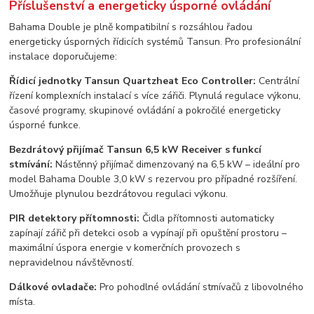
Příslušenství a energeticky úsporné ovládání
Bahama Double je plně kompatibilní s rozsáhlou řadou
energeticky úsporných řídicích systémů Tansun. Pro profesionální
instalace doporučujeme:
Řídicí jednotky Tansun Quartzheat Eco Controller:
Centrální
řízení komplexních instalací s více zářiči. Plynulá regulace výkonu,
časové programy, skupinové ovládání a pokročilé energeticky
úsporné funkce.
Bezdrátový přijímač Tansun 6,5 kW Receiver s funkcí
stmívání:
Nástěnný přijímač dimenzovaný na 6,5 kW – ideální pro
model Bahama Double 3,0 kW s rezervou pro případné rozšíření.
Umožňuje plynulou bezdrátovou regulaci výkonu.
PIR detektory přítomnosti:
Čidla přítomnosti automaticky
zapínají zářič při detekci osob a vypínají při opuštění prostoru –
maximální úspora energie v komerčních provozech s
nepravidelnou návštěvností.
Dálkové ovladače:
Pro pohodlné ovládání stmívačů z libovolného
místa.