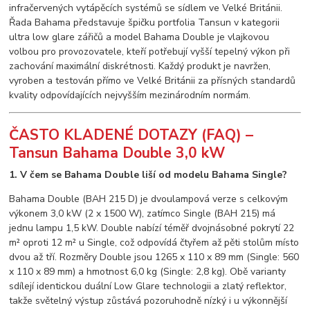
infračervených vytápěcích systémů se sídlem ve Velké Británii.
Řada Bahama představuje špičku portfolia Tansun v kategorii
ultra low glare zářičů a model Bahama Double je vlajkovou
volbou pro provozovatele, kteří potřebují vyšší tepelný výkon při
zachování maximální diskrétnosti. Každý produkt je navržen,
vyroben a testován přímo ve Velké Británii za přísných standardů
kvality odpovídajících nejvyšším mezinárodním normám.
ČASTO KLADENÉ DOTAZY (FAQ) –
Tansun Bahama Double 3,0 kW
1. V čem se Bahama Double liší od modelu Bahama Single?
Bahama Double (BAH 215 D) je dvoulampová verze s celkovým
výkonem 3,0 kW (2 x 1500 W), zatímco Single (BAH 215) má
jednu lampu 1,5 kW. Double nabízí téměř dvojnásobné pokrytí 22
m² oproti 12 m² u Single, což odpovídá čtyřem až pěti stolům místo
dvou až tří. Rozměry Double jsou 1265 x 110 x 89 mm (Single: 560
x 110 x 89 mm) a hmotnost 6,0 kg (Single: 2,8 kg). Obě varianty
sdílejí identickou duální Low Glare technologii a zlatý reflektor,
takže světelný výstup zůstává pozoruhodně nízký i u výkonnější