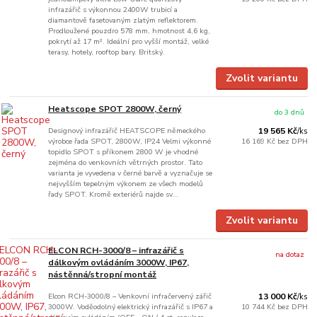
infrazářič s výkonnou 2400W trubicí a
diamantově fasetovaným zlatým reflektorem.
Prodloužené pouzdro 578 mm, hmotnost 4,6 kg,
pokrytí až 17 m². Ideální pro vyšší montáž, velké
terasy, hotely, rooftop bary. Britský.
Zvolit variantu
Heatscope SPOT 2800W, černý
do 3 dnů
Designový infrazářič HEATSCOPE německého
19 565 Kč
/
ks
výrobce řada SPOT, 2800W, IP24 Velmi výkonné
16 169 Kč
bez DPH
topidlo SPOT s příkonem 2800 W je vhodné
zejména do venkovních větrných prostor. Tato
varianta je vyvedena v černé barvě a vyznačuje se
nejvyšším tepelným výkonem ze všech modelů
řady SPOT. Kromě exteriérů najde sv...
Zvolit variantu
ELCON RCH-3000/8 – infrazářič s
na dotaz
dálkovým ovládáním 3000W, IP67,
nástěnná/stropní montáž
Elcon RCH-3000/8 – Venkovní infračervený zářič
13 000 Kč
/
ks
3000W. Voděodolný elektrický infrazářič s IP67 a
10 744 Kč
bez DPH