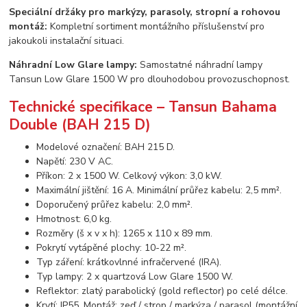
Speciální držáky pro markýzy, parasoly, stropní a rohovou
montáž:
Kompletní sortiment montážního příslušenství pro
jakoukoli instalační situaci.
Náhradní Low Glare lampy:
Samostatné náhradní lampy
Tansun Low Glare 1500 W pro dlouhodobou provozuschopnost.
Technické specifikace – Tansun Bahama
Double (BAH 215 D)
Modelové označení: BAH 215 D.
Napětí: 230 V AC.
Příkon: 2 x 1500 W. Celkový výkon: 3,0 kW.
Maximální jištění: 16 A. Minimální průřez kabelu: 2,5 mm².
Doporučený průřez kabelu: 2,0 mm².
Hmotnost: 6,0 kg.
Rozměry (š x v x h): 1265 x 110 x 89 mm.
Pokrytí vytápěné plochy: 10-22 m².
Typ záření: krátkovlnné infračervené (IRA).
Typ lampy: 2 x quartzová Low Glare 1500 W.
Reflektor: zlatý parabolický (gold reflector) po celé délce.
Krytí: IP55. Montáž: zeď / strop / markýza / parasol (montážní