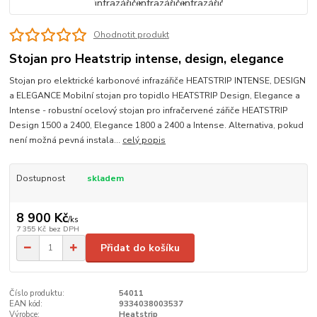
Ohodnotit produkt
Stojan pro Heatstrip intense, design, elegance
Stojan pro elektrické karbonové infrazářiče HEATSTRIP INTENSE, DESIGN
a ELEGANCE Mobilní stojan pro topidlo HEATSTRIP Design, Elegance a
Intense - robustní ocelový stojan pro infračervené zářiče HEATSTRIP
Design 1500 a 2400, Elegance 1800 a 2400 a Intense. Alternativa, pokud
není možná pevná instala...
celý popis
Dostupnost
skladem
8 900 Kč
/
ks
7 355 Kč
bez DPH
Přidat do košíku
Číslo produktu:
54011
EAN kód:
9334038003537
Výrobce:
Heatstrip