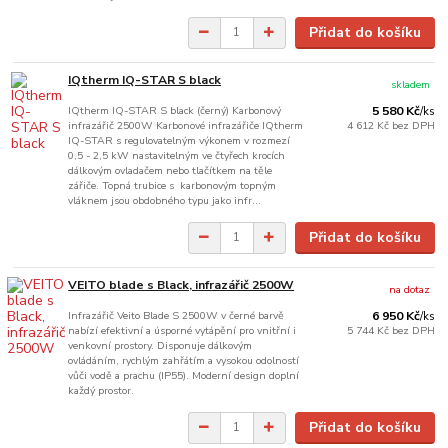
Přidat do košíku
IQtherm IQ-STAR S black
skladem
IQtherm IQ-STAR S black (černý) Karbonový
5 580 Kč
/
ks
infrazářič 2500W Karbonové infrazářiče IQtherm
4 612 Kč
bez DPH
IQ-STAR s regulovatelným výkonem v rozmezí
0,5 - 2,5 kW nastavitelným ve čtyřech krocích
dálkovým ovladačem nebo tlačítkem na těle
zářiče. Topná trubice s karbonovým topným
vláknem jsou obdobného typu jako infr...
Přidat do košíku
VEITO blade s Black, infrazářič 2500W
na dotaz
Infrazářič Veito Blade S 2500W v černé barvě
6 950 Kč
/
ks
nabízí efektivní a úsporné vytápění pro vnitřní i
5 744 Kč
bez DPH
venkovní prostory. Disponuje dálkovým
ovládáním, rychlým zahřátím a vysokou odolností
vůči vodě a prachu (IP55). Moderní design doplní
každý prostor.
Přidat do košíku