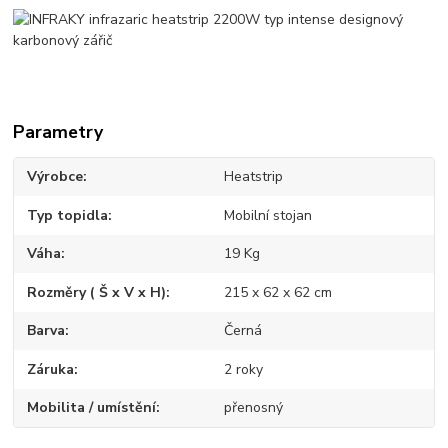
Parametry
Výrobce
Heatstrip
Typ topidla
Mobilní stojan
Váha
19 Kg
Rozměry ( Š x V x H)
215 x 62 x 62 cm
Barva
Černá
Záruka
2 roky
Mobilita / umístění
přenosný