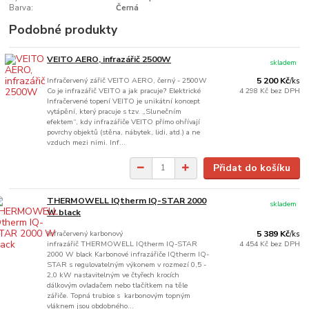
Barva:
Černá
Podobné produkty
VEITO AERO, infrazářič 2500W
skladem
Infračervený zářič VEITO AERO, černý - 2500W
5 200 Kč
/
ks
Co je infrazářič VEITO a jak pracuje? Elektrické
4 298 Kč
bez DPH
Infračervené topení VEITO je unikátní koncept
vytápění, který pracuje s tzv. „Slunečním
efektem“, kdy infrazářiče VEITO přímo ohřívají
povrchy objektů (stěna, nábytek, lidi, atd.) a ne
vzduch mezi nimi. Inf...
Přidat do košíku
THERMOWELL IQtherm IQ-STAR 2000
skladem
W black
Infračervený karbonový
5 389 Kč
/
ks
infrazářič THERMOWELL IQtherm IQ-STAR
4 454 Kč
bez DPH
2000 W black Karbonové infrazářiče IQtherm IQ-
STAR s regulovatelným výkonem v rozmezí 0,5 -
2,0 kW nastavitelným ve čtyřech krocích
dálkovým ovladačem nebo tlačítkem na těle
zářiče. Topná trubice s karbonovým topným
vláknem jsou obdobného...