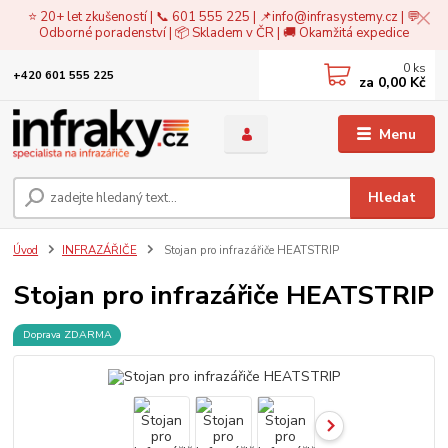
⭐ 20+ let zkušeností | 📞 601 555 225 | 📌
info@infrasystemy.cz
| 💬
Odborné poradenství | 📦 Skladem v ČR | 🚚 Okamžitá expedice
0
ks
+420 601 555 225
za
0,00 Kč
Menu
Hledat
Úvod
INFRAZÁŘIČE
Stojan pro infrazářiče HEATSTRIP
Stojan pro infrazářiče HEATSTRIP
Doprava ZDARMA