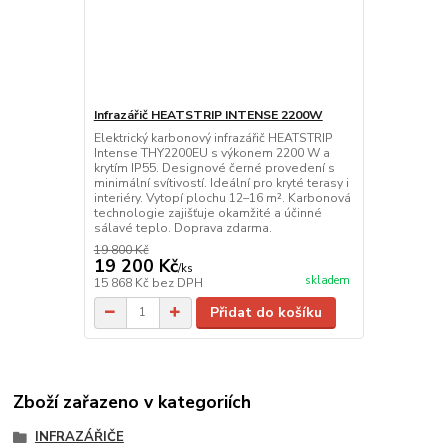
Infrazářič HEATSTRIP INTENSE 2200W
Elektrický karbonový infrazářič HEATSTRIP
Intense THY2200EU s výkonem 2200 W a
krytím IP55. Designové černé provedení s
minimální svítivostí. Ideální pro kryté terasy i
interiéry. Vytopí plochu 12–16 m². Karbonová
technologie zajišťuje okamžité a účinné
sálavé teplo. Doprava zdarma.
19 800 Kč
19 200 Kč
/
ks
skladem
15 868 Kč
bez DPH
Přidat do košíku
Zboží zařazeno v kategoriích
INFRAZÁŘIČE