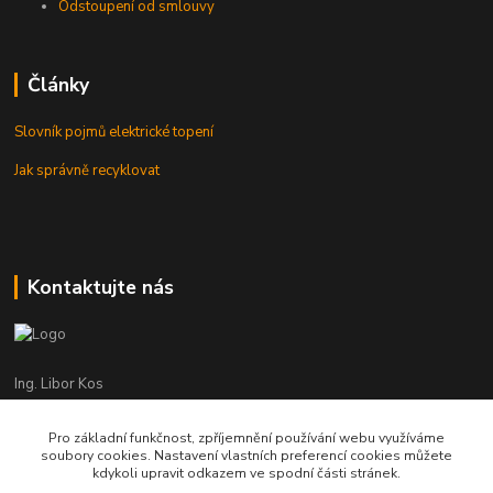
Odstoupení od smlouvy
Články
Slovník pojmů elektrické topení
Jak správně recyklovat
Kontaktujte nás
Ing. Libor Kos
+420 601 555 225
(Po-Pá: 8-17:00 hod.)
Pro základní funkčnost, zpříjemnění používání webu využíváme
soubory cookies. Nastavení vlastních preferencí cookies můžete
info@infrasystemy.cz
kdykoli upravit odkazem ve spodní části stránek.