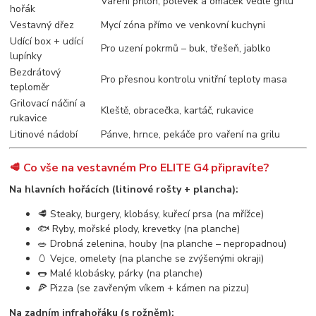
Vaření příloh, polévek a omáček vedle grilu
hořák
Vestavný dřez
Mycí zóna přímo ve venkovní kuchyni
Udící box + udící
Pro uzení pokrmů – buk, třešeň, jablko
lupínky
Bezdrátový
Pro přesnou kontrolu vnitřní teploty masa
teploměr
Grilovací náčiní a
Kleště, obracečka, kartáč, rukavice
rukavice
Litinové nádobí
Pánve, hrnce, pekáče pro vaření na grilu
🥩 Co vše na vestavném Pro ELITE G4 připravíte?
Na hlavních hořácích (litinové rošty + plancha):
🥩 Steaky, burgery, klobásy, kuřecí prsa (na mřížce)
🐟 Ryby, mořské plody, krevetky (na planche)
🥗 Drobná zelenina, houby (na planche – nepropadnou)
🥚 Vejce, omelety (na planche se zvýšenými okraji)
🌭 Malé klobásky, párky (na planche)
🍕 Pizza (se zavřeným víkem + kámen na pizzu)
Na zadním infrahořáku (s rožněm):