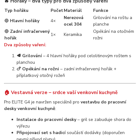
🔥 Hořáky – dva typy pro dva způsoby vaření
Typ hořáku
Počet
Materiál
Funkce
Nerezová
Grilování na roštu a
🔵
Hlavní hořáky
4×
ocel 304
planche
🔴
Zadní infračervený
Opékání na otočném
1×
Keramika
hořák
rožni
Dva způsoby vaření:
🥩 Grilování
– 4 hlavní hořáky pod celolitinovým roštem s
planchou
🍗 Opékání na rožni
– zadní infračervený hořák +
příplatkový otočný rožeň
🏠 Vestavná verze – srdce vaší venkovní kuchyně
Pro ELITE G4 je navržen speciálně pro
vestavbu do pracovní
desky venkovní kuchyně
:
Instalace do pracovní desky
– gril se zabuduje shora do
výřezu
Připojovací set s hadicí
součástí dodávky (doporučen
pevný přívod plynu)