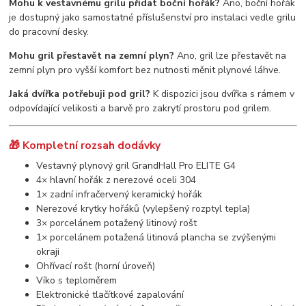
Mohu k vestavnému grilu přidat boční hořák?
Ano, boční hořák
je dostupný jako samostatné příslušenství pro instalaci vedle grilu
do pracovní desky.
Mohu gril přestavět na zemní plyn?
Ano, gril lze přestavět na
zemní plyn pro vyšší komfort bez nutnosti měnit plynové láhve.
Jaká dvířka potřebuji pod gril?
K dispozici jsou dvířka s rámem v
odpovídající velikosti a barvě pro zakrytí prostoru pod grilem.
🎁 Kompletní rozsah dodávky
Vestavný plynový gril GrandHall Pro ELITE G4
4× hlavní hořák z nerezové oceli 304
1× zadní infračervený keramický hořák
Nerezové krytky hořáků (vylepšený rozptyl tepla)
3× porcelánem potažený litinový rošt
1× porcelánem potažená litinová plancha se zvýšenými
okraji
Ohřívací rošt (horní úroveň)
Víko s teploměrem
Elektronické tlačítkové zapalování