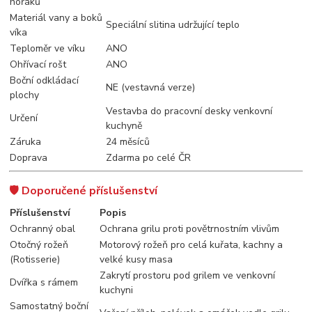
hořáků
Materiál vany a boků
Speciální slitina udržující teplo
víka
Teploměr ve víku
ANO
Ohřívací rošt
ANO
Boční odkládací
NE (vestavná verze)
plochy
Vestavba do pracovní desky venkovní
Určení
kuchyně
Záruka
24 měsíců
Doprava
Zdarma po celé ČR
🛡️ Doporučené příslušenství
Příslušenství
Popis
Ochranný obal
Ochrana grilu proti povětrnostním vlivům
Otočný rožeň
Motorový rožeň pro celá kuřata, kachny a
(Rotisserie)
velké kusy masa
Zakrytí prostoru pod grilem ve venkovní
Dvířka s rámem
kuchyni
Samostatný boční