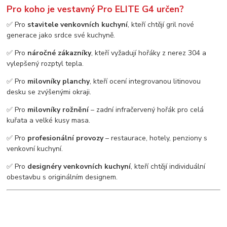
Pro koho je vestavný Pro ELITE G4 určen?
✅ Pro
stavitele venkovních kuchyní
, kteří chtějí gril nové
generace jako srdce své kuchyně.
✅ Pro
náročné zákazníky
, kteří vyžadují hořáky z nerez 304 a
vylepšený rozptyl tepla.
✅ Pro
milovníky planchy
, kteří ocení integrovanou litinovou
desku se zvýšenými okraji.
✅ Pro
milovníky rožnění
– zadní infračervený hořák pro celá
kuřata a velké kusy masa.
✅ Pro
profesionální provozy
– restaurace, hotely, penziony s
venkovní kuchyní.
✅ Pro
designéry venkovních kuchyní
, kteří chtějí individuální
obestavbu s originálním designem.