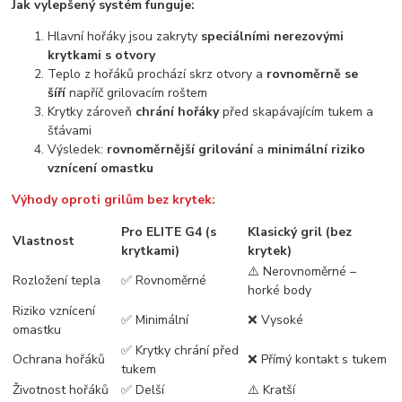
Jak vylepšený systém funguje:
Hlavní hořáky jsou zakryty
speciálními nerezovými
krytkami s otvory
Teplo z hořáků prochází skrz otvory a
rovnoměrně se
šíří
napříč grilovacím roštem
Krytky zároveň
chrání hořáky
před skapávajícím tukem a
šťávami
Výsledek:
rovnoměrnější grilování
a
minimální riziko
vznícení omastku
Výhody oproti grilům bez krytek:
Pro ELITE G4 (s
Klasický gril (bez
Vlastnost
krytkami)
krytek)
⚠️ Nerovnoměrné –
Rozložení tepla
✅ Rovnoměrné
horké body
Riziko vznícení
✅ Minimální
❌ Vysoké
omastku
✅ Krytky chrání před
Ochrana hořáků
❌ Přímý kontakt s tukem
tukem
Životnost hořáků
✅ Delší
⚠️ Kratší