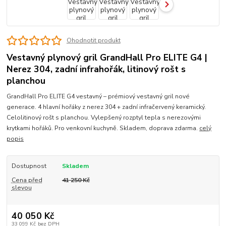
Ohodnotit produkt
Vestavný plynový gril GrandHall Pro ELITE G4 |
Nerez 304, zadní infrahořák, litinový rošt s
planchou
GrandHall Pro ELITE G4 vestavný – prémiový vestavný gril nové
generace. 4 hlavní hořáky z nerez 304 + zadní infračervený keramický.
Celolitinový rošt s planchou. Vylepšený rozptyl tepla s nerezovými
krytkami hořáků. Pro venkovní kuchyně. Skladem, doprava zdarma.
celý
popis
Dostupnost
Skladem
Cena před
41 250 Kč
slevou
40 050 Kč
33 099 Kč
bez DPH