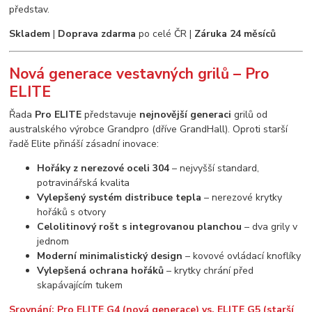
představ.
Skladem
|
Doprava zdarma
po celé ČR |
Záruka 24 měsíců
Nová generace vestavných grilů – Pro
ELITE
Řada
Pro ELITE
představuje
nejnovější generaci
grilů od
australského výrobce Grandpro (dříve GrandHall). Oproti starší
řadě Elite přináší zásadní inovace:
Hořáky z nerezové oceli 304
– nejvyšší standard,
potravinářská kvalita
Vylepšený systém distribuce tepla
– nerezové krytky
hořáků s otvory
Celolitinový rošt s integrovanou planchou
– dva grily v
jednom
Moderní minimalistický design
– kovové ovládací knoflíky
Vylepšená ochrana hořáků
– krytky chrání před
skapávajícím tukem
Srovnání: Pro ELITE G4 (nová generace) vs. ELITE G5 (starší