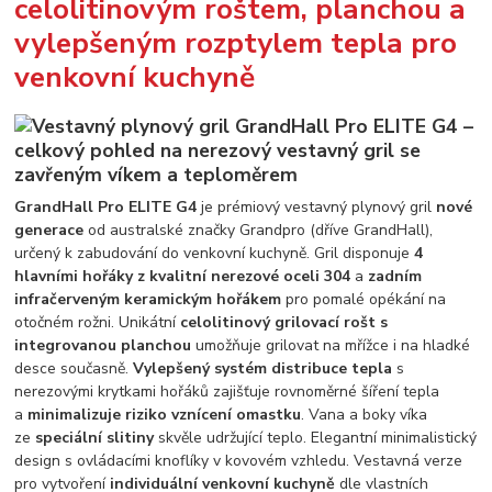
celolitinovým roštem, planchou a
vylepšeným rozptylem tepla pro
venkovní kuchyně
GrandHall Pro ELITE G4
je prémiový vestavný plynový gril
nové
generace
od australské značky Grandpro (dříve GrandHall),
určený k zabudování do venkovní kuchyně. Gril disponuje
4
hlavními hořáky z kvalitní nerezové oceli 304
a
zadním
infračerveným keramickým hořákem
pro pomalé opékání na
otočném rožni. Unikátní
celolitinový grilovací rošt s
integrovanou planchou
umožňuje grilovat na mřížce i na hladké
desce současně.
Vylepšený systém distribuce tepla
s
nerezovými krytkami hořáků zajišťuje rovnoměrné šíření tepla
a
minimalizuje riziko vznícení omastku
. Vana a boky víka
ze
speciální slitiny
skvěle udržující teplo. Elegantní minimalistický
design s ovládacími knoflíky v kovovém vzhledu. Vestavná verze
pro vytvoření
individuální venkovní kuchyně
dle vlastních