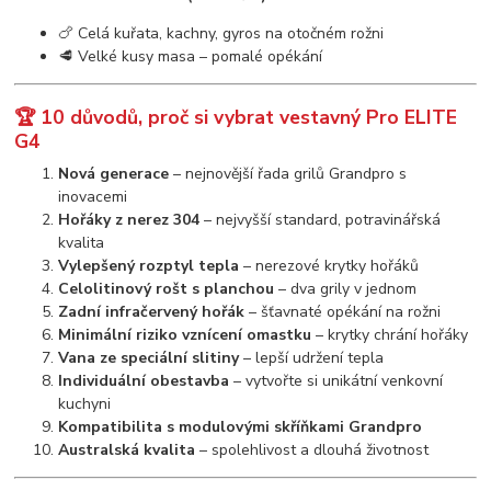
🍗 Celá kuřata, kachny, gyros na otočném rožni
🥩 Velké kusy masa – pomalé opékání
🏆 10 důvodů, proč si vybrat vestavný Pro ELITE
G4
Nová generace
– nejnovější řada grilů Grandpro s
inovacemi
Hořáky z nerez 304
– nejvyšší standard, potravinářská
kvalita
Vylepšený rozptyl tepla
– nerezové krytky hořáků
Celolitinový rošt s planchou
– dva grily v jednom
Zadní infračervený hořák
– šťavnaté opékání na rožni
Minimální riziko vznícení omastku
– krytky chrání hořáky
Vana ze speciální slitiny
– lepší udržení tepla
Individuální obestavba
– vytvořte si unikátní venkovní
kuchyni
Kompatibilita s modulovými skříňkami Grandpro
Australská kvalita
– spolehlivost a dlouhá životnost