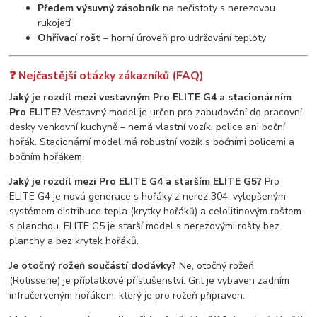
Předem výsuvný zásobník
na nečistoty s nerezovou
rukojetí
Ohřívací rošt
– horní úroveň pro udržování teploty
❓ Nejčastější otázky zákazníků (FAQ)
Jaký je rozdíl mezi vestavným Pro ELITE G4 a stacionárním
Pro ELITE?
Vestavný model je určen pro zabudování do pracovní
desky venkovní kuchyně – nemá vlastní vozík, police ani boční
hořák. Stacionární model má robustní vozík s bočními policemi a
bočním hořákem.
Jaký je rozdíl mezi Pro ELITE G4 a starším ELITE G5?
Pro
ELITE G4 je nová generace s hořáky z nerez 304, vylepšeným
systémem distribuce tepla (krytky hořáků) a celolitinovým roštem
s planchou. ELITE G5 je starší model s nerezovými rošty bez
planchy a bez krytek hořáků.
Je otočný rožeň součástí dodávky?
Ne, otočný rožeň
(Rotisserie) je příplatkové příslušenství. Gril je vybaven zadním
infračerveným hořákem, který je pro rožeň připraven.