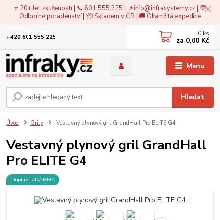
⭐ 20+ let zkušeností | 📞 601 555 225 | 📌
info@infrasystemy.cz
| 💬
Odborné poradenství | 📦 Skladem v ČR | 🚚 Okamžitá expedice
0
ks
+420 601 555 225
za
0,00 Kč
Menu
Hledat
Úvod
Grily
Vestavný plynový gril GrandHall Pro ELITE G4
Vestavný plynový gril GrandHall
Pro ELITE G4
Doprava ZDARMA