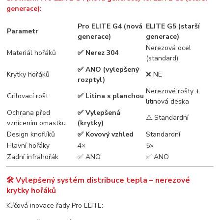
generace):
Pro ELITE G4 (nová
ELITE G5 (starší
Parametr
generace)
generace)
Nerezová ocel
Materiál hořáků
✅ Nerez 304
(standard)
✅ ANO (vylepšený
Krytky hořáků
❌ NE
rozptyl)
Nerezové rošty +
Grilovací rošt
✅ Litina s planchou
litinová deska
Ochrana před
✅ Vylepšená
⚠️ Standardní
vznícením omastku
(krytky)
Design knoflíků
✅ Kovový vzhled
Standardní
Hlavní hořáky
4×
5×
Zadní infrahořák
✅ ANO
✅ ANO
🛠️ Vylepšený systém distribuce tepla – nerezové
krytky hořáků
Klíčová inovace řady Pro ELITE: