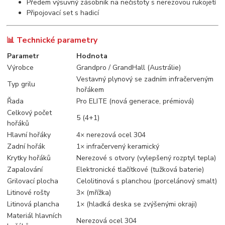
Předem výsuvný zásobník na nečistoty s nerezovou rukojetí
Připojovací set s hadicí
📊 Technické parametry
Parametr
Hodnota
Výrobce
Grandpro / GrandHall (Austrálie)
Vestavný plynový se zadním infračerveným
Typ grilu
hořákem
Řada
Pro ELITE (nová generace, prémiová)
Celkový počet
5 (4+1)
hořáků
Hlavní hořáky
4× nerezová ocel 304
Zadní hořák
1× infračervený keramický
Krytky hořáků
Nerezové s otvory (vylepšený rozptyl tepla)
Zapalování
Elektronické tlačítkové (tužková baterie)
Grilovací plocha
Celolitinová s planchou (porcelánový smalt)
Litinové rošty
3× (mřížka)
Litinová plancha
1× (hladká deska se zvýšenými okraji)
Materiál hlavních
Nerezová ocel 304