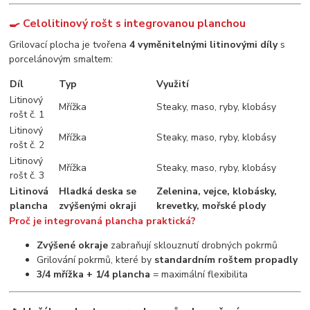
🍳 Celolitinový rošt s integrovanou planchou
Grilovací plocha je tvořena
4 vyměnitelnými litinovými díly
s
porcelánovým smaltem:
Díl
Typ
Využití
Litinový
Mřížka
Steaky, maso, ryby, klobásy
rošt č. 1
Litinový
Mřížka
Steaky, maso, ryby, klobásy
rošt č. 2
Litinový
Mřížka
Steaky, maso, ryby, klobásy
rošt č. 3
Litinová
Hladká deska se
Zelenina, vejce, klobásky,
plancha
zvýšenými okraji
krevetky, mořské plody
Proč je integrovaná plancha praktická?
Zvýšené okraje
zabraňují sklouznutí drobných pokrmů
Grilování pokrmů, které by
standardním roštem propadly
3/4 mřížka + 1/4 plancha
= maximální flexibilita