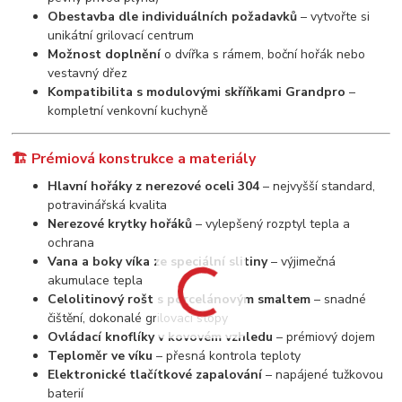
Obestavba dle individuálních požadavků
– vytvořte si
unikátní grilovací centrum
Možnost doplnění
o dvířka s rámem, boční hořák nebo
vestavný dřez
Kompatibilita s modulovými skříňkami Grandpro
–
kompletní venkovní kuchyně
🏗️ Prémiová konstrukce a materiály
Hlavní hořáky z nerezové oceli 304
– nejvyšší standard,
potravinářská kvalita
Nerezové krytky hořáků
– vylepšený rozptyl tepla a
ochrana
Vana a boky víka ze speciální slitiny
– výjimečná
akumulace tepla
Celolitinový rošt s porcelánovým smaltem
– snadné
čištění, dokonalé grilovací stopy
Ovládací knoflíky v kovovém vzhledu
– prémiový dojem
Teploměr ve víku
– přesná kontrola teploty
Elektronické tlačítkové zapalování
– napájené tužkovou
baterií