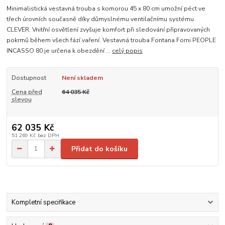
Minimalistická vestavná trouba s komorou 45 x 80 cm umožní péct ve
třech úrovních současně díky důmyslnému ventilačnímu systému
CLEVER. Vnitřní osvětlení zvyšuje komfort při sledování připravovaných
pokrmů během všech fází vaření. Vestavná trouba Fontana Forni PEOPLE
INCASSO 80 je určena k obezdění ...
celý popis
Dostupnost
Není skladem
Cena před
64 035 Kč
slevou
62 035 Kč
51 269 Kč
bez DPH
Přidat do košíku
Kompletní specifikace