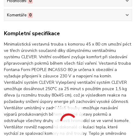
Hodnocení
0
Komentáře
0
Kompletní specifikace
Minimalistická vestavná trouba s komorou 45 x 80 cm umožní péct
ve třech úrovních současně díky důmyslnému ventilačnímu
systému CLEVER. Vnitřní osvětlení zvyšuje komfort při sledování
připravovaných pokrmů během všech fází vaření. Vestavná trouba
Fontana Forni PEOPLE INCASSO 80 je určena k obezdění a
vyžaduje připojení k zásuvce 230 V a napojení na komín.
Ventilační systém CLEVER Vylepšený ventilační systém CLEVER
umožňuje dosáhnout 250°C za 25 minut s použitím pouze 1,5 kg
dřeva (u rozměru trouby 80x45 cm), což je výsledkem reakce na
požadavky snížení úspory energie při zachování vysoké účinnosti.
Ventilátor umístěný v zadní části trouby umožňuje nasávání
výparů produkovaných během tepelné úpravy pokrmů a
odstraňuje všechny druhy vlhkosti hromadící se ve varné komoře.
Ventilátor rovněž napomáhá dokonalé cirkulaci tepla, které
vychází ze spalovací komory na dně trouby. Teplo je směrováno