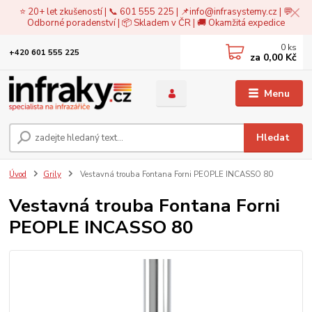
⭐ 20+ let zkušeností | 📞 601 555 225 | 📌
info@infrasystemy.cz
| 💬
Odborné poradenství | 📦 Skladem v ČR | 🚚 Okamžitá expedice
0
ks
+420 601 555 225
za
0,00 Kč
Menu
Hledat
Úvod
Grily
Vestavná trouba Fontana Forni PEOPLE INCASSO 80
Vestavná trouba Fontana Forni
PEOPLE INCASSO 80