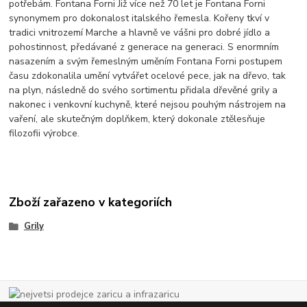
potřebám. Fontana Forni Již více než 70 let je Fontana Forni
synonymem pro dokonalost italského řemesla. Kořeny tkví v
tradici vnitrozemí Marche a hlavně ve vášni pro dobré jídlo a
pohostinnost, předávané z generace na generaci. S enormním
nasazením a svým řemeslným uměním Fontana Forni postupem
času zdokonalila umění vytvářet ocelové pece, jak na dřevo, tak
na plyn, následně do svého sortimentu přidala dřevěné grily a
nakonec i venkovní kuchyně, které nejsou pouhým nástrojem na
vaření, ale skutečným doplňkem, který dokonale ztělesňuje
filozofii výrobce.
Zboží zařazeno v kategoriích
Grily