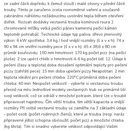
ze zadní části dopředu, k čemuž slouží i malé otvory v přední části
trouby. Tímto je zaručeno zcela rovnoměrné vaření a současně
zabráněno náhlému nežádoucímu uvolnění tepla během otevření
dvířek. Rozsah dodávky vestavná trouba komínová roura 2
chromované mřížky velká pečící pánev kamenný pečící kámen
teploměr pohrabáč. Technické údaje typ paliva: dřevo jmenovitý
výkon: 6 kW spotřeba: 3,4 kg / hod vnější rozměry (š x v x h): 74 x
90 x 94 cm vnitřní rozměry pece (š x v x h): 45 x 38,6 x 80 cm
průměr kouřovodu: 150 mm hmotnost: 170 kg počet pizz (na pečící
ploše): 2 lze upéct chléb o hmotnosti 4-6 kg počet lidí: 12. Údaje k
pečení (časy a teplota) doba dosažení optimální teploty pro pečení
pizzy (zahřátí pece): 15 min doba upečení pizzy Neapolitan: 2 min
teplota ideální pro pečení chleba: 220°C průměrná doba pečení
chleba: 40 min. Nespočet velikostí - vyberte si vestavnou troubu
přesně na míru Jednotlivé modely vestavných trub se primárně liší
svojí velikostí, což se odráží v množství potravin, které lze v troubě
připravovat najednou. Čím větší trouba, tím větší kapacita a vnější
rozměry. Při volbě vestavné trouby se zaměřte na 3 základní údaje
- počet osob (počet rodinných členů), které je trouba (resp. naráz
připravené jídlo) schopna obsloužit, počet pizz a množství chleba
(kg těsta). Tím si snadno vyberete velikost odpovídající Vašim