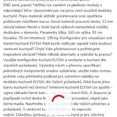
END (end_panel) *skříňky lze zaměnit za jakékoliv moduly v
odpovídající šířce. Upozornění pec na pizzu není součástí dodávky
kuchyně. Popis materiál skříněk: pozinkovaná ocel opatřena
práškovým nástřikem barva: černá materiál pracovní desky: 12 mm
slinutý kámen Neolit v šedé barvě výškově nastavitelné nožičky
dodáváno v demontu. Parametry šířka: 245 cm výška: 92 cm
hloubka: 70 cm hmotnost: 195 kg. Konfigurátor pro vizualizaci své
vlastní kuchyně ELYSIA Rádi byste viděli jak vypadá Vaše budoucí
venkovní kuchyně? Chybí Vám představivost a potřebujete
inspirativní obrázek? Máte několik alternativ a vybíráte tu pravou?
Využijte konfigurátor kuchyní ELYSIA a sestavte si kuchyni dle
vlastních požadavků. Výsledný návrh s přesnou specifikací
jednotlivých komponentů snadno vytisknete, uložíte nebo rovnou
pošlete coby přehledný podklad pro vytvoření nabídky na
dodávku kuchyně ELYSIA dle Vašich požadavků. Rádi byste jinou
barvu kuchyně než černou? Venkovní kuchyně ELYSIA lze opatřit –
vyjma základní černé barvy – ve 110 odstínech RAL. K dispozici je
popřípadě vrchní deska Neolith v černém provedení, stejně jako
černá madla. Navrhněte si kuchyni přesně dle Vašich představ a
požadavků. S venkovní kuchyní ELYSIA je to naprosto
reálné. Důležitou zprávou je, že cena kuchyně je pro všechny