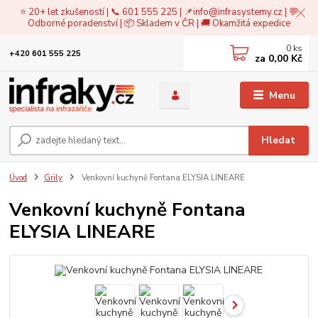
⭐ 20+ let zkušeností | 📞 601 555 225 | 📌
info@infrasystemy.cz
| 💬
Odborné poradenství | 📦 Skladem v ČR | 🚚 Okamžitá expedice
0
ks
+420 601 555 225
za
0,00 Kč
Menu
Hledat
Úvod
Grily
Venkovní kuchyně Fontana ELYSIA LINEARE
Venkovní kuchyně Fontana
ELYSIA LINEARE