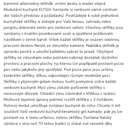
barevné alternativy skříněk, vrchní desky a madel stejná.
Modulární kuchyně ELYSIA Sestavte si venkovní varné centrum
dle Vašich představ a požadavků. Poskládejte k sobě jednotlivé
kuchyňské skříňky a získejte pro Vaší terasu, zahradu nebo
pergolu dokonalé místo pro venkovní vaření. Všechny skříňky jsou
vyrobeny z kvalitní pozinkované oceli a opatřené práškovým
nástřikem v černé barvě. Vršek každé skříňky je osazen odolnou
pracovní deskou Neolit ze slinutého kamene. Nabídka skříněk je
opravdu pestrá a umožní každému vybrat to pravé. Obyčejné
skříňky se zásuvkami nebo policemi nabízejí dostatek úložného
prostoru a pracovní plochy, na kterou lze popřípadě postavit pizza
pec nebo jakýkoliv jiný spotřebič. Pod pizza pece jsou určeny
konkrétní skříňky, šířkou odpovídající různým modelům pecí.
Skříňky s plynovým grilem mohou tvořit pomyslné srdce každé
venkovní kuchyně. Mycí zónu získáte pořízením skříňky s
nerezovým dřezem. Chladící zónu následně s kříňkou s lednicí.
Možnosti tepelné úpravy pokrmů rozšíří skříňka s 2-hořákem.
Rohový modul umožňuje instalaci kuchyně do rohu. Chcete-li mít
součástí Vaší venkovní kuchyně keramický gril kamado, pak jej lze
postavit na, k tomu určenou, nízkou skříňku. Fontana Italský
výrobce s více než 70-letou tradicí si získal své renomé díky