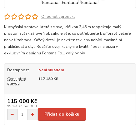
Ohodnotit produkt
Kuchyňská sestava, která se svoji délkou 2,45 m respektuje malý
prostor, avšak zároveň obsahuje vše, co potřebujete k přípravě večeře
na vaší zahradě. Každý detail je navržen tak, aby nabídl maximální
praktičnost a styl. Rozšiřte svoji kuchyni o kvalitní pec na pizzu v
exkluzivním designu Fontana Fo...
celý popis
Dostupnost
Není skladem
Cena před
117 180 Kč
slevou
115 000 Kč
95 041 Kč
bez DPH
Přidat do košíku