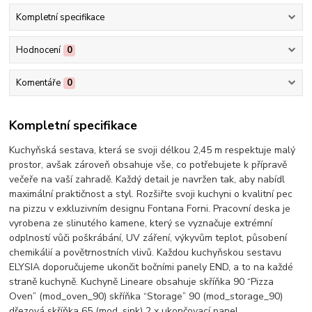
Kompletní specifikace
Hodnocení
0
Komentáře
0
Kompletní specifikace
Kuchyňská sestava, která se svoji délkou 2,45 m respektuje malý
prostor, avšak zároveň obsahuje vše, co potřebujete k přípravě
večeře na vaší zahradě. Každý detail je navržen tak, aby nabídl
maximální praktičnost a styl. Rozšiřte svoji kuchyni o kvalitní pec
na pizzu v exkluzivním designu Fontana Forni. Pracovní deska je
vyrobena ze slinutého kamene, který se vyznačuje extrémní
odplností vůči poškrábání, UV záření, výkyvům teplot, působení
chemikálií a povětrnostních vlivů. Každou kuchyňskou sestavu
ELYSIA doporučujeme ukončit bočními panely END, a to na každé
straně kuchyně. Kuchyně Lineare obsahuje skříňka 90 “Pizza
Oven” (mod_oven_90) skříňka “Storage” 90 (mod_storage_90)
dřezová skříňka 65 (mod_sink) 2 x ukončovací panel