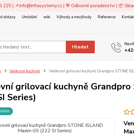
5 225 | 📌
info@infrasystemy.cz
| 💬 Odborné poradenství | 📦 Skl
é dotazy
Umístění
wiki
Výhody a nevýhody
Reference
Kontak
Nevít
Hledat
+42
y
Venkovní kuchyně
Venkovní grilovací kuchyně Grandpro STONE IS
vní grilovací kuchyně Grandp
I Series)
DARMA
Ven
Max