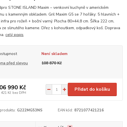
dpro STONE ISLAND Maxim – venkovní kuchyně v americkém
nu s kamenným obkladem. Gril Maxim G5 se 7 hořáky: 5 hlavních +
 infra pro rožeň + boční varný. Plocha 80×44,8 cm. Šířka 222 cm,
 ze slinutého kamene. Dřez s kohoutkem, odpadkový koš. Doprava
ma.
celý popis
ostupnost
Není skladem
ena před slevou
108 870 Kč
06 990 Kč
Přidat do košíku
 421 Kč
bez DPH
 produktu:
G222MG53NS
EAN kód:
8721077421216