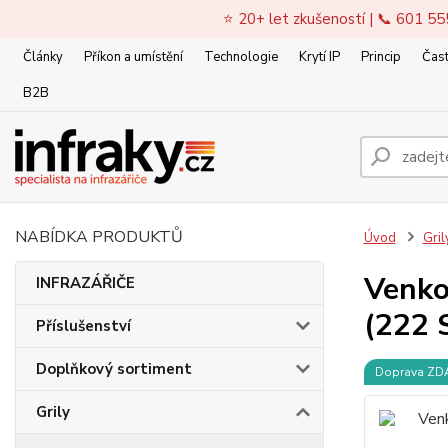
⭐ 20+ let zkušeností | 📞 601 55
Články
Příkon a umístění
Technologie
Krytí IP
Princip
Čast
B2B
NABÍDKA PRODUKTŮ
Úvod
Gril
Venko
INFRAZÁŘIČE
(222 S
Příslušenství
Doplňkový sortiment
Doprava Z
Grily