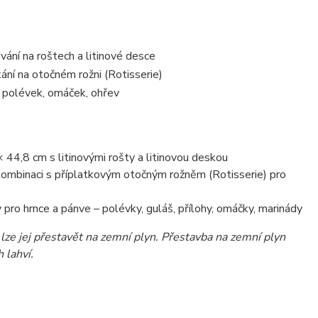
ování na roštech a litinové desce
ní na otočném rožni (Rotisserie)
, polévek, omáček, ohřev
 44,8 cm s litinovými rošty a litinovou deskou
kombinaci s příplatkovým otočným rožněm (Rotisserie) pro
pro hrnce a pánve – polévky, guláš, přílohy, omáčky, marinády
lze jej přestavět na zemní plyn. Přestavba na zemní plyn
 lahví.