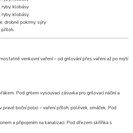
 ryby, klobásy
 ryby, klobásy
ce, drobné pokrmy, sýry
příloh.
tatné venkovní vaření – od grilování přes vaření až po mytí
řákem. Pod grilem vysouvací zásuvka pro grilovací náčiní a
pravé boční polici – vaření příloh, polévek, omáček. Pod
nem a připojením na kanalizaci. Pod dřezem skříňka s