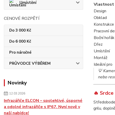
Umístění
Vlastnost
Design
Obklad
CENOVÉ ROZPĚTÍ
Konstrukce
Do 3 000 Kč
Pracovní de
Boční hořák
Do 6 000 Kč
Dřez
Umístění
Pro náročné
Montáž
PRŮVODCE VÝBĚREM
Ideální pro
💡
Kamene
nebo rest
Novinky
🔥 Srdce
12.03.2026
Infrazářiče ELCON – spolehlivé, úsporné
Středobode
a odolné infrazářiče s IP67. Nyní nově v
grilu, dopl
naší nabídce!