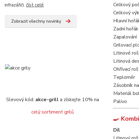
Celkový poč
infrazářiči.
číst celé
Celkový výk
Hlavní hořá
Zobrazit všechny novinky
Zadní hořák
Zapalování
Grilovací pl
Litinové ro
Litinová de
Ohřívací roš
Teploměr
Zásobník na
Materiál bo
Slevový kód:
akce-grill
a získejte 10% na
Palivo
celý sortiment grilů
🍳 Kombi
Díl
Litinový roš