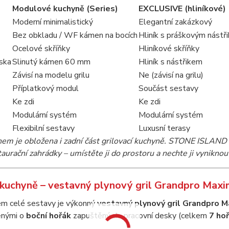
Modulové kuchyně (Series)
EXCLUSIVE (hliníkové)
Moderní minimalistický
Elegantní zakázkový
Bez obkladu / WF kámen na bocích
Hliník s práškovým nástř
Ocelové skříňky
Hliníkové skříňky
ska
Slinutý kámen 60 mm
Hliník s nástřikem
Závisí na modelu grilu
Ne (závisí na grilu)
Příplatkový modul
Součást sestavy
Ke zdi
Ke zdi
Modulární systém
Modulární systém
Flexibilní sestavy
Luxusní terasy
m je obložena i zadní část grilovací kuchyně. STONE ISLAND s
aurační zahrádky – umístěte ji do prostoru a nechte ji vyniknou
 kuchyně – vestavný plynový gril Grandpro Max
m celé sestavy je výkonný
vestavný plynový gril Grandpro 
něnými o
boční hořák
zapuštěný do pracovní desky (celkem
7 ho