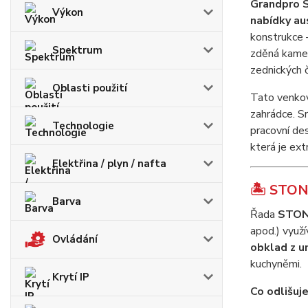
Grandpro 
Výkon
nabídky au
konstrukce 
Spektrum
zděná kamen
zednických č
Oblasti použití
Tato venkov
zahrádce. S
Technologie
pracovní de
která je ex
Elektřina / plyn / nafta
🏝️ STON
Barva
Řada
STON
apod.) využ
Ovládání
obklad z 
kuchyněmi.
Krytí IP
Co odlišuj