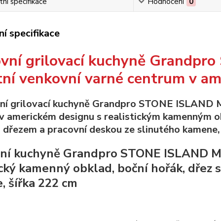
ní specifikace
Hodnocení
0
í specifikace
vní grilovací kuchyně Grandpr
tní venkovní varné centrum v a
ní kuchyně Grandpro STONE ISLAND Maxi
ický kamenný obklad, boční hořák, dřez 
 šířka 222 cm