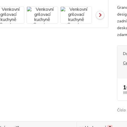
Gran
desig
zadní
deska
zdar
D
C
1
88
Číslo