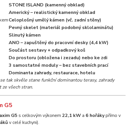
STONE ISLAND (kamenný obklad)
Americký – realistický kamenný obklad
ikem
Celoplošný umělý kámen (vč. zadní stěny)
Pevný skelet (materiál podobný sklolaminátu)
Slinutý kámen
ANO – zapuštěný do pracovní desky (4,4 kW)
Součást sestavy + odpadkový koš
Do prostoru (obložena i zezadu) nebo ke zdi
3 samostatné moduly – bez stavebních prací
Dominanta zahrady, restaurace, hotelu
e tak skvěle stane funkční dominantou terasy, zahrady
t ze všech stran.
im G5
Maxim G5
s celkovým výkonem
22,1 kW
a
6 hořáky
přímo v
řáků
v celé kuchyni).