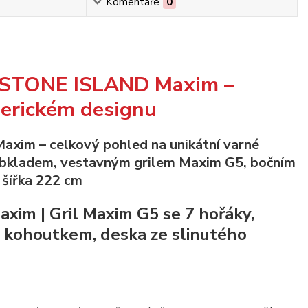
Komentáře
0
o STONE ISLAND Maxim –
merickém designu
m | Gril Maxim G5 se 7 hořáky,
s kohoutkem, deska ze slinutého