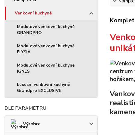
Komplet
Venkovní kuchyně
Kompletn
Modulové venkovní kuchyně
GRANDPRO
Venko
uniká
Modulové venkovní kuchyně
ELYSIA
Modulové venkovní kuchyně
IGNES
Luxusní venkovní kuchyně
Grandpro EXCLUSIVE
Venkov
realist
DLE PARAMETRŮ
kamene,
Výrobce