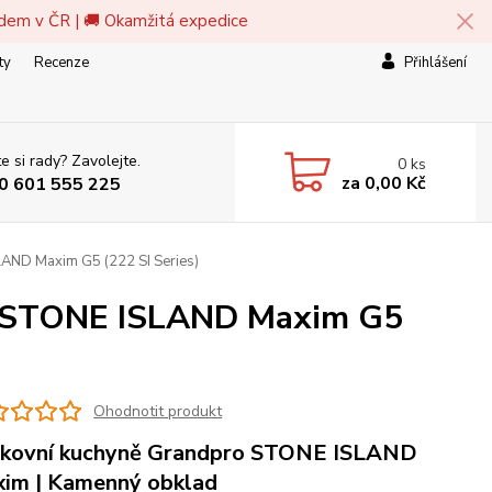
adem v ČR | 🚚 Okamžitá expedice
ty
Recenze
Přihlášení
e si rady? Zavolejte.
0
ks
za
0,00 Kč
0 601 555 225
LAND Maxim G5 (222 SI Series)
ro STONE ISLAND Maxim G5
Ohodnotit produkt
kovní kuchyně Grandpro STONE ISLAND
im | Kamenný obklad