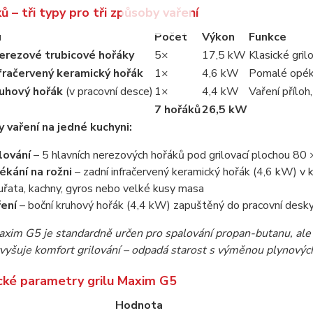
ů – tři typy pro tři způsoby vaření
u
Počet
Výkon
Funkce
nerezové trubicové hořáky
5×
17,5 kW
Klasické gril
fračervený keramický hořák
1×
4,6 kW
Pomalé opéká
ruhový hořák
(v pracovní desce)
1×
4,4 kW
Vaření příloh
7 hořáků
26,5 kW
 vaření na jedné kuchyni:
lování
– 5 hlavních nerezových hořáků pod grilovací plochou 80 ×
ékání na rožni
– zadní infračervený keramický hořák (4,6 kW) v 
uřata, kachny, gyros nebo velké kusy masa
ření
– boční kruhový hořák (4,4 kW) zapuštěný do pracovní desky 
axim G5 je standardně určen pro spalování propan-butanu, ale 
vyšuje komfort grilování – odpadá starost s výměnou plynových
cké parametry grilu Maxim G5
Hodnota