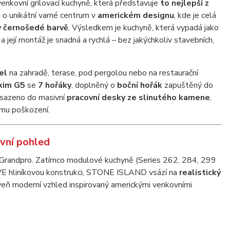
enkovní grilovací kuchyně, která představuje
to nejlepší z
e o unikátní varné centrum v
americkém designu
, kde je celá
v černošedé barvě
. Výsledkem je kuchyně, která vypadá jako
a její montáž je snadná a rychlá – bez jakýchkoliv stavebních,
el
na zahradě, terase, pod pergolou nebo na restaurační
xim G5
se
7 hořáky
, doplněný o
boční hořák
zapuštěný do
asazeno do masivní
pracovní desky ze slinutého kamene
,
ému poškození.
vní pohled
í Grandpro. Zatímco modulové kuchyně (Series 262, 284, 299
IVE hliníkovou konstrukci, STONE ISLAND vsází na
realistický
roveň moderní vzhled inspirovaný americkými venkovními