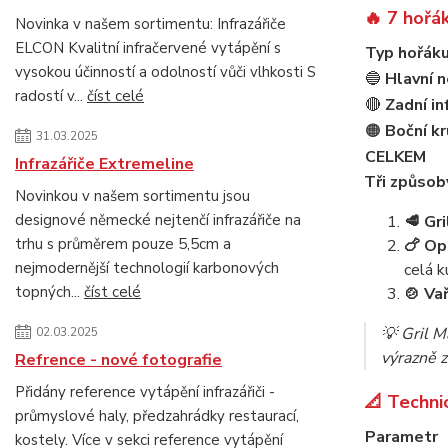
🔥 7 hořák
Novinka v našem sortimentu: Infrazářiče
ELCON Kvalitní infračervené vytápění s
Typ hořák
vysokou účinností a odolností vůči vlhkosti S
🔵
Hlavní 
radostí v...
číst celé
🔴
Zadní in
🟠
Boční k
31.03.2025
CELKEM
Infrazářiče Extremeline
Tři způsoby
Novinkou v našem sortimentu jsou
designové německé nejtenčí infrazářiče na
🥩 Gri
trhu s průměrem pouze 5,5cm a
🍗 Op
nejmodernější technologií karbonových
celá k
topných...
číst celé
🍲 Va
💡
Gril M
02.03.2025
výrazně z
Refrence - nové fotografie
Přidány reference vytápění infrazářiči -
📐 Techni
průmyslové haly, předzahrádky restaurací,
Parametr
kostely. Více v sekci reference vytápění