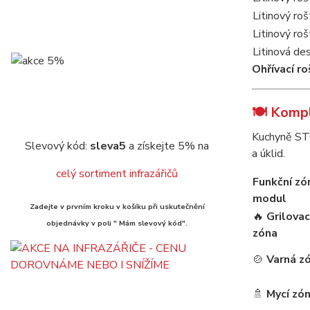
Litinový roš
Litinový roš
Litinová de
Ohřívací ro
🍽️ Komp
Kuchyně STO
Slevový kód:
sleva5
a získejte 5% na
a úklid.
celý sortiment infrazářičů
Funkční zón
modul
Zadejte v prvním kroku v košíku při uskutečnění
🔥
Grilovac
objednávky v poli " Mám slevový kód".
zóna
🍲
Varná z
🚿
Mycí zó