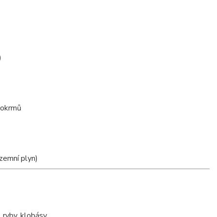
)
pokrmů
zemní plyn)
 ryby, klobásy