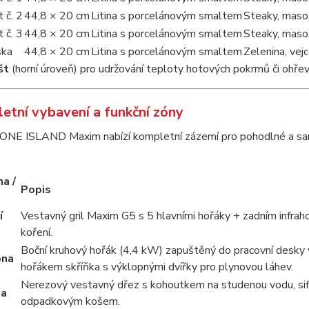
t č. 2
44,8 × 20 cm
Litina s porcelánovým smaltem
Steaky, maso,
t č. 3
44,8 × 20 cm
Litina s porcelánovým smaltem
Steaky, maso,
ska
44,8 × 20 cm
Litina s porcelánovým smaltem
Zelenina, vej
št
(horní úroveň) pro udržování teploty hotových pokrmů či ohřev 
letní vybavení a funkční zóny
NE ISLAND Maxim nabízí kompletní zázemí pro pohodlné a samos
a /
Popis
í
Vestavný gril Maxim G5 s 5 hlavními hořáky + zadním infraho
koření.
Boční kruhový hořák (4,4 kW) zapuštěný do pracovní desky v 
óna
hořákem skříňka s výklopnými dvířky pro plynovou láhev.
Nerezový vestavný dřez s kohoutkem na studenou vodu, sifo
na
odpadkovým košem.