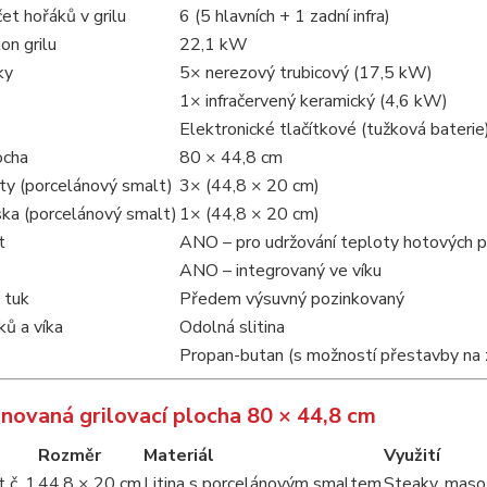
et hořáků v grilu
6 (5 hlavních + 1 zadní infra)
on grilu
22,1 kW
ky
5× nerezový trubicový (17,5 kW)
1× infračervený keramický (4,6 kW)
Elektronické tlačítkové (tužková baterie
ocha
80 × 44,8 cm
šty (porcelánový smalt)
3× (44,8 × 20 cm)
ska (porcelánový smalt)
1× (44,8 × 20 cm)
t
ANO – pro udržování teploty hotových 
ANO – integrovaný ve víku
 tuk
Předem výsuvný pozinkovaný
ků a víka
Odolná slitina
Propan-butan (s možností přestavby na 
novaná grilovací plocha 80 × 44,8 cm
Rozměr
Materiál
Využití
t č. 1
44,8 × 20 cm
Litina s porcelánovým smaltem
Steaky, maso,