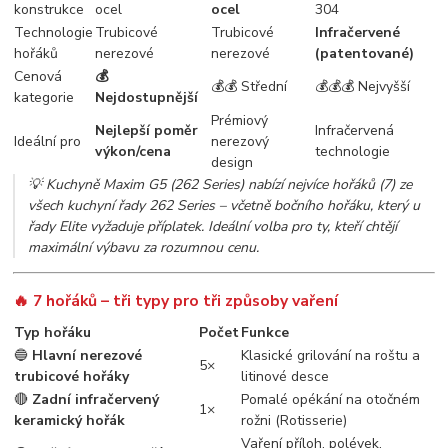
konstrukce
ocel
ocel
304
Technologie
Trubicové
Trubicové
Infračervené
hořáků
nerezové
nerezové
(patentované)
Cenová
💰
💰💰 Střední
💰💰💰 Nejvyšší
kategorie
Nejdostupnější
Prémiový
Nejlepší poměr
Infračervená
Ideální pro
nerezový
výkon/cena
technologie
design
💡
Kuchyně Maxim G5 (262 Series) nabízí nejvíce hořáků (7) ze
všech kuchyní řady 262 Series – včetně bočního hořáku, který u
řady Elite vyžaduje příplatek. Ideální volba pro ty, kteří chtějí
maximální výbavu za rozumnou cenu.
🔥 7 hořáků – tři typy pro tři způsoby vaření
Typ hořáku
Počet
Funkce
🔵
Hlavní nerezové
Klasické grilování na roštu a
5×
trubicové hořáky
litinové desce
🔴
Zadní infračervený
Pomalé opékání na otočném
1×
keramický hořák
rožni (Rotisserie)
Vaření příloh, polévek,