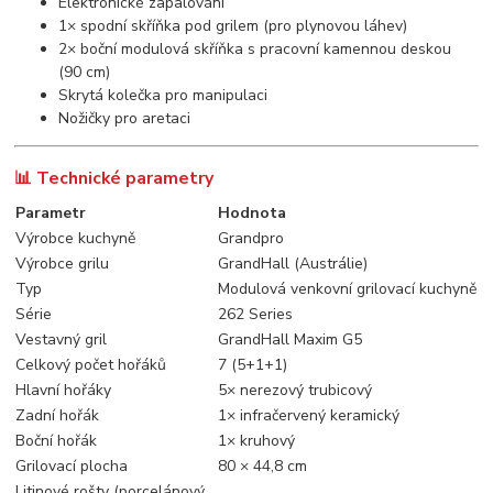
Elektronické zapalování
1× spodní skříňka pod grilem (pro plynovou láhev)
2× boční modulová skříňka s pracovní kamennou deskou
(90 cm)
Skrytá kolečka pro manipulaci
Nožičky pro aretaci
📊 Technické parametry
Parametr
Hodnota
Výrobce kuchyně
Grandpro
Výrobce grilu
GrandHall (Austrálie)
Typ
Modulová venkovní grilovací kuchyně
Série
262 Series
Vestavný gril
GrandHall Maxim G5
Celkový počet hořáků
7 (5+1+1)
Hlavní hořáky
5× nerezový trubicový
Zadní hořák
1× infračervený keramický
Boční hořák
1× kruhový
Grilovací plocha
80 × 44,8 cm
Litinové rošty (porcelánový