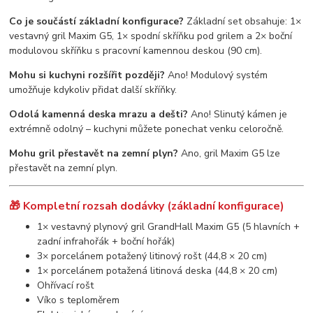
Co je součástí základní konfigurace?
Základní set obsahuje: 1×
vestavný gril Maxim G5, 1× spodní skříňku pod grilem a 2× boční
modulovou skříňku s pracovní kamennou deskou (90 cm).
Mohu si kuchyni rozšířit později?
Ano! Modulový systém
umožňuje kdykoliv přidat další skříňky.
Odolá kamenná deska mrazu a dešti?
Ano! Slinutý kámen je
extrémně odolný – kuchyni můžete ponechat venku celoročně.
Mohu gril přestavět na zemní plyn?
Ano, gril Maxim G5 lze
přestavět na zemní plyn.
🎁 Kompletní rozsah dodávky (základní konfigurace)
1× vestavný plynový gril GrandHall Maxim G5 (5 hlavních +
zadní infrahořák + boční hořák)
3× porcelánem potažený litinový rošt (44,8 × 20 cm)
1× porcelánem potažená litinová deska (44,8 × 20 cm)
Ohřívací rošt
Víko s teploměrem