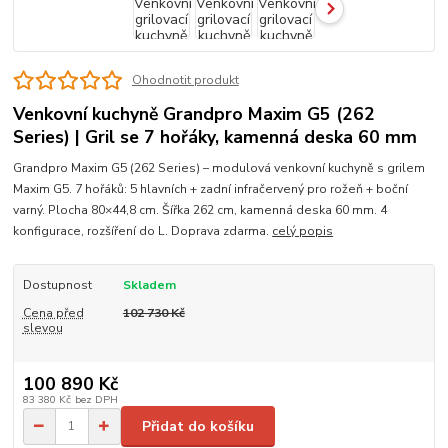
Ohodnotit produkt
Venkovní kuchyně Grandpro Maxim G5 (262
Series) | Gril se 7 hořáky, kamenná deska 60 mm
Grandpro Maxim G5 (262 Series) – modulová venkovní kuchyně s grilem
Maxim G5. 7 hořáků: 5 hlavních + zadní infračervený pro rožeň + boční
varný. Plocha 80×44,8 cm. Šířka 262 cm, kamenná deska 60 mm. 4
konfigurace, rozšíření do L. Doprava zdarma.
celý popis
Dostupnost
Skladem
Cena před
102 730 Kč
slevou
100 890 Kč
83 380 Kč
bez DPH
Přidat do košíku