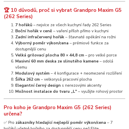
🏆 10 důvodů, proč si vybrat Grandpro Maxim G5
(262 Series)
7 hořáků
– nejvíce ze všech kuchyní řady 262 Series
Boční hořák v ceně
– vaření příloh přímo v kuchyni
Zadní infračervený hořák
– šťavnaté opékání na rožni
Výborný poměr výkon/cena
– prémiové funkce za
dostupnější cenu
Velká grilovací plocha 80 × 44,8 cm
– pro velké porce
Masivní 60 mm deska ze slinutého kamene
– odolá
všemu
Modulový systém
– 4 konfigurace + neomezené rozšíření
Šířka 262 cm
– velkorysá pracovní plocha
Elegantní černý design
s nerezovými akcenty
Možnost instalace do tvaru „L"
– využijte rohový prostor
Pro koho je Grandpro Maxim G5 (262 Series)
určena?
✅ Pro
zákazníky hledající nejlepší poměr výkon/cena
– 7
hořáků včetně bočního za dostupnější cenu než Elite.