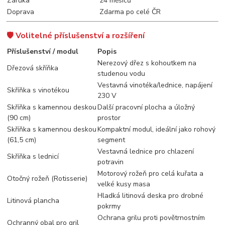
Záruka
24 měsíců
Doprava
Zdarma po celé ČR
🛡️ Volitelné příslušenství a rozšíření
Příslušenství / modul
Popis
Nerezový dřez s kohoutkem na
Dřezová skříňka
studenou vodu
Vestavná vinotéka/lednice, napájení
Skříňka s vinotékou
230 V
Skříňka s kamennou deskou
Další pracovní plocha a úložný
(90 cm)
prostor
Skříňka s kamennou deskou
Kompaktní modul, ideální jako rohový
(61,5 cm)
segment
Vestavná lednice pro chlazení
Skříňka s lednicí
potravin
Motorový rožeň pro celá kuřata a
Otočný rožeň (Rotisserie)
velké kusy masa
Hladká litinová deska pro drobné
Litinová plancha
pokrmy
Ochrana grilu proti povětrnostním
Ochranný obal pro gril