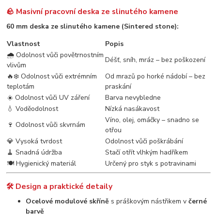
🪨 Masivní pracovní deska ze slinutého kamene
60 mm deska ze slinutého kamene (Sintered stone):
Vlastnost
Popis
🌧️ Odolnost vůči povětrnostním
Déšť, sníh, mráz – bez poškození
vlivům
🔥❄️ Odolnost vůči extrémním
Od mrazů po horké nádobí – bez
teplotám
praskání
☀️ Odolnost vůči UV záření
Barva nevybledne
💧 Voděodolnost
Nízká nasákavost
Víno, olej, omáčky – snadno se
🍷 Odolnost vůči skvrnám
otřou
💎 Vysoká tvrdost
Odolnost vůči poškrábání
🧹 Snadná údržba
Stačí otřít vlhkým hadříkem
🍽️ Hygienický materiál
Určený pro styk s potravinami
🛠️ Design a praktické detaily
Ocelové modulové skříně
s práškovým nástřikem v
černé
barvě