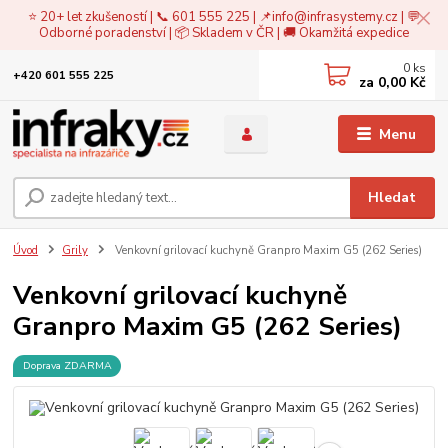
⭐ 20+ let zkušeností | 📞 601 555 225 | 📌
info@infrasystemy.cz
| 💬
Odborné poradenství | 📦 Skladem v ČR | 🚚 Okamžitá expedice
0
ks
+420 601 555 225
za
0,00 Kč
Menu
Hledat
Úvod
Grily
Venkovní grilovací kuchyně Granpro Maxim G5 (262 Series)
Venkovní grilovací kuchyně
Granpro Maxim G5 (262 Series)
Doprava ZDARMA