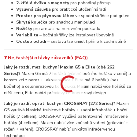
2-křídlá dvířka s magnety
pro pohodlný přístup
Výsuvná zásuvka
pro praktické uložení nářadí
Prostor pro plynovou láhev
ve spodní skříňce pod grilem
Skrytá kolečka
pro snadnou manipulaci
Nožičky
pro aretaci na nerovném podkladu
Variabilita
– boční skříňky lze instalovat libovolně
Odstup od zdi
– sestavu lze umístit přímo k zadní stěně
❓ Nejčastější otázky zákazníků (FAQ)
Jaký je rozdíl mezi kuchyní Maxim G5 a Elite (obě 262
Series)?
Maxim G5 má 7 hořáků (včetně bočního hořáku v ceně) a
konstrukci z nerez + lakované oceli. Elite má 6 hořáků (bez
bočního) a celonerezovou konstrukci. Maxim nabízí více hořáků za
nižší cenu, Elite nabízí prémiový celonerezový design.
Jaký je rozdíl oproti kuchyni CROSSRAY (272 Series)?
Maxim
G5 využívá klasické trubicové hořáky + zadní infrahořák + boční
hořák (7 celkem). CROSSRAY využívá patentované infračervené
hořáky (4 celkem). Maxim nabízí více způsobů vaření (grilování +
rožeň + vaření), CROSSRAY nabízí unikátní infračervenou
technologii.