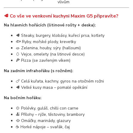
vlivům
🥩 Co vše ve venkovní kuchyni Maxim G5 připravíte?
Na hlavních hořácích (litinové rošty + deska):
🥩 Steaky, burgery, klobásy, kuřecí prsa, kotlety
🐟 Ryby, mořské plody, krevetky
🥗 Zelenina, houby, sýry (halloumi)
🥚 Vejce, omelety (na litinové desce)
🍕 Pizza (se zavřeným víkem)
Na zadním infrahořáku (s rožněm):
🍗 Celá kuřata, kachny, gyros na otočném rožni
🥩 Velké kusy masa – pomalé opékání
Na bočním hořáku:
🍲 Polévky, guláš, chilli con carne
🍝 Přílohy – rýže, těstoviny, brambory
🥘 Omáčky, marinády, glazury
☕ Horké nápoje – svařák, čaj