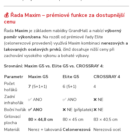
💰 Řada Maxim – prémiové funkce za dostupnější
cenu
Řada
Maxim
je základem nabídky GrandHall a nabízí
výborný
poměr výkon/cena
. Na rozdíl od prémiové řady Elite
(celonerezové provedení) využívá Maxim kombinaci
nerezových a
lakovaných ocelových prvků
, čímž dosahuje nižší ceny při
zachování vysokého výkonu a bohaté výbavy.
Srovnání: Maxim G5 vs. Elite G5 vs. CROSSRAY 4:
Parametr
Maxim G5
Elite G5
CROSSRAY 4
Počet
7
(5+1+1)
6 (5+1)
4
hořáků
Zadní
✅ ANO
✅ ANO
❌ NE
infrahořák
Boční hořák
✅ ANO
❌ NE (příplatek)
❌ NE
Grilovací
80 × 44,8 cm
80 × 45 cm
83 × 40,5 cm
plocha
Materiál
Nerez + lakovaná
Celonerezová
Nerezová ocel