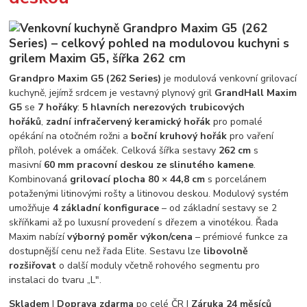
Grandpro Maxim G5 (262 Series)
je modulová venkovní grilovací
kuchyně, jejímž srdcem je vestavný plynový gril
GrandHall Maxim
G5
se
7 hořáky
:
5 hlavních nerezových trubicových
hořáků
,
zadní infračervený keramický hořák
pro pomalé
opékání na otočném rožni a
boční kruhový hořák
pro vaření
příloh, polévek a omáček. Celková šířka sestavy
262 cm
s
masivní
60 mm pracovní deskou ze slinutého kamene
.
Kombinovaná
grilovací plocha 80 × 44,8 cm
s porcelánem
potaženými litinovými rošty a litinovou deskou. Modulový systém
umožňuje
4 základní konfigurace
– od základní sestavy se 2
skříňkami až po luxusní provedení s dřezem a vinotékou. Řada
Maxim nabízí
výborný poměr výkon/cena
– prémiové funkce za
dostupnější cenu než řada Elite. Sestavu lze
libovolně
rozšiřovat
o další moduly včetně rohového segmentu pro
instalaci do tvaru „L".
Skladem
|
Doprava zdarma
po celé ČR |
Záruka 24 měsíců