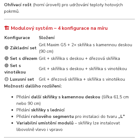
Ohřívací rošt
(horní úroveň) pro udržování teploty hotových
pokrmů.
🏗️ Modulový systém – 4 konfigurace na míru
Konfigurace
Složení
Gril Maxim G5 + 2× skříňka s kamennou deskou
🟢
Základní set
(90 cm)
🔵
Set s dřezem
Gril + skříňka s deskou + dřezová skříňka
🟣
Set s
Gril + skříňka s deskou + skříňka s vinotékou
vinotékou
🟡
Luxusní set
Gril + dřezová skříňka + skříňka s vinotékou
Možnosti dalšího rozšíření:
Přidání
další skříňky s kamennou deskou
(šířka 61,5 cm
nebo 90 cm)
Přidání
skříňky s lednicí
Přidání
rohového segmentu
pro instalaci do tvaru
„L"
Variabilní umístění modulů
– skříňky lze instalovat
libovolně vlevo i vpravo