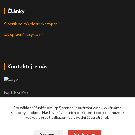
Články
Slovník pojmů elektrické topení
Jak správně recyklovat
Kontaktujte nás
Ing. Libor Kos
+420 601 555 225
(Po-Pá: 8-17:00 hod.)
Pro základní funkčnost, zpříjemnění používání webu využíváme
soubory cookies. Nastavení vlastních preferencí cookies můžete
info@infrasystemy.cz
kdykoli upravit odkazem ve spodní části stránek.
Souhlasím
Nastavení