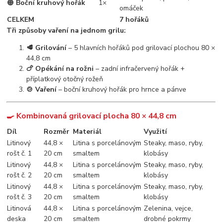
🟠
Boční kruhový hořák
1×
omáček
CELKEM
7 hořáků
Tři způsoby vaření na jednom grilu:
🥩 Grilování
– 5 hlavních hořáků pod grilovací plochou 80 ×
44,8 cm
🍗 Opékání na rožni
– zadní infračervený hořák +
příplatkový otočný rožeň
🍲 Vaření
– boční kruhový hořák pro hrnce a pánve
🍳 Kombinovaná grilovací plocha 80 × 44,8 cm
Díl
Rozměr
Materiál
Využití
Litinový
44,8 ×
Litina s porcelánovým
Steaky, maso, ryby,
rošt č. 1
20 cm
smaltem
klobásy
Litinový
44,8 ×
Litina s porcelánovým
Steaky, maso, ryby,
rošt č. 2
20 cm
smaltem
klobásy
Litinový
44,8 ×
Litina s porcelánovým
Steaky, maso, ryby,
rošt č. 3
20 cm
smaltem
klobásy
Litinová
44,8 ×
Litina s porcelánovým
Zelenina, vejce,
deska
20 cm
smaltem
drobné pokrmy