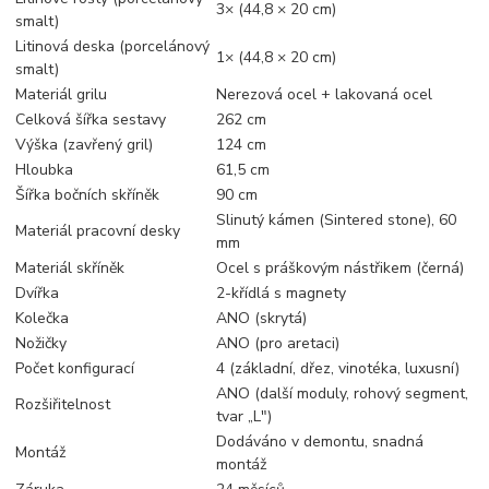
3× (44,8 × 20 cm)
smalt)
Litinová deska (porcelánový
1× (44,8 × 20 cm)
smalt)
Materiál grilu
Nerezová ocel + lakovaná ocel
Celková šířka sestavy
262 cm
Výška (zavřený gril)
124 cm
Hloubka
61,5 cm
Šířka bočních skříněk
90 cm
Slinutý kámen (Sintered stone), 60
Materiál pracovní desky
mm
Materiál skříněk
Ocel s práškovým nástřikem (černá)
Dvířka
2-křídlá s magnety
Kolečka
ANO (skrytá)
Nožičky
ANO (pro aretaci)
Počet konfigurací
4 (základní, dřez, vinotéka, luxusní)
ANO (další moduly, rohový segment,
Rozšiřitelnost
tvar „L")
Dodáváno v demontu, snadná
Montáž
montáž