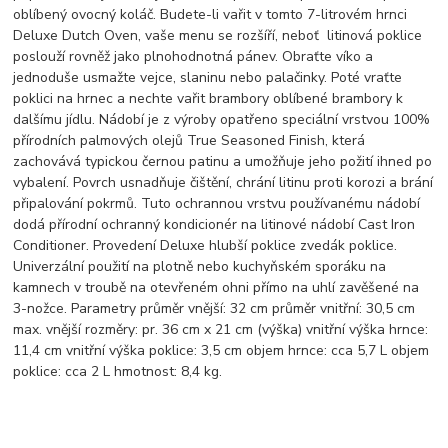
oblíbený ovocný koláč. Budete-li vařit v tomto 7-litrovém hrnci
Deluxe Dutch Oven, vaše menu se rozšíří, neboť litinová poklice
poslouží rovněž jako plnohodnotná pánev. Obraťte víko a
jednoduše usmažte vejce, slaninu nebo palačinky. Poté vraťte
poklici na hrnec a nechte vařit brambory oblíbené brambory k
dalšímu jídlu. Nádobí je z výroby opatřeno speciální vrstvou 100%
přírodních palmových olejů True Seasoned Finish, která
zachovává typickou černou patinu a umožňuje jeho požití ihned po
vybalení. Povrch usnadňuje čištění, chrání litinu proti korozi a brání
připalování pokrmů. Tuto ochrannou vrstvu používanému nádobí
dodá přírodní ochranný kondicionér na litinové nádobí Cast Iron
Conditioner. Provedení Deluxe hlubší poklice zvedák poklice.
Univerzální použití na plotně nebo kuchyňském sporáku na
kamnech v troubě na otevřeném ohni přímo na uhlí zavěšené na
3-nožce. Parametry průměr vnější: 32 cm průměr vnitřní: 30,5 cm
max. vnější rozměry: pr. 36 cm x 21 cm (výška) vnitřní výška hrnce:
11,4 cm vnitřní výška poklice: 3,5 cm objem hrnce: cca 5,7 L objem
poklice: cca 2 L hmotnost: 8,4 kg.