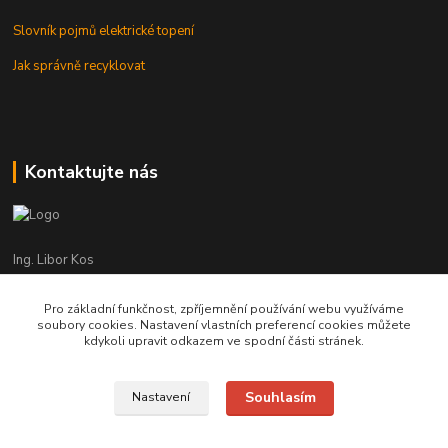
Slovník pojmů elektrické topení
Jak správně recyklovat
Kontaktujte nás
Ing. Libor Kos
+420 601 555 225
(Po-Pá: 8-17:00 hod.)
Pro základní funkčnost, zpříjemnění používání webu využíváme
soubory cookies. Nastavení vlastních preferencí cookies můžete
info@infrasystemy.cz
kdykoli upravit odkazem ve spodní části stránek.
Souhlasím
Nastavení