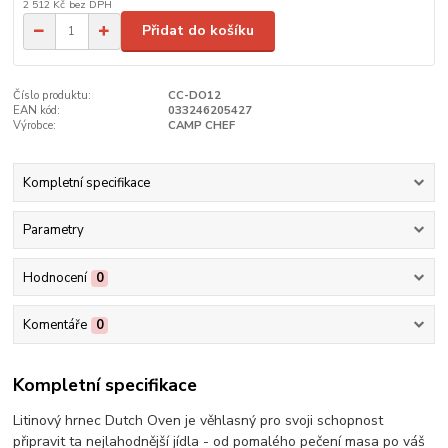
2 512 Kč
bez DPH
Přidat do košíku
Číslo produktu:
CC-DO12
EAN kód:
033246205427
Výrobce:
CAMP CHEF
Kompletní specifikace
Parametry
Hodnocení
0
Komentáře
0
Kompletní specifikace
Litinový hrnec Dutch Oven je věhlasný pro svoji schopnost
připravit ta nejlahodnější jídla - od pomalého pečení masa po váš