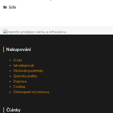
Grily
Nakupování
O nás
Jak nakupovat
Obchodní podmínky
Způsoby platby
Doprava
Cookies
Odstoupení od smlouvy
Články