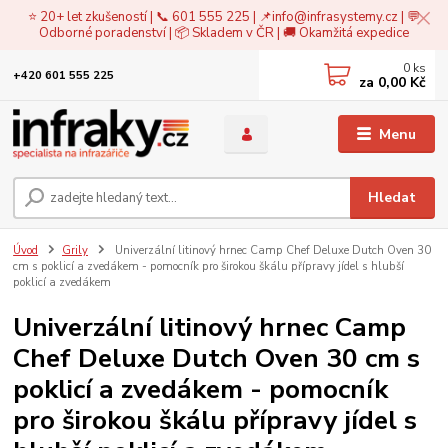
⭐ 20+ let zkušeností | 📞 601 555 225 | 📌
info@infrasystemy.cz
| 💬
Odborné poradenství | 📦 Skladem v ČR | 🚚 Okamžitá expedice
0
ks
+420 601 555 225
za
0,00 Kč
Menu
Hledat
Úvod
Grily
Univerzální litinový hrnec Camp Chef Deluxe Dutch Oven 30
cm s poklicí a zvedákem - pomocník pro širokou škálu přípravy jídel s hlubší
poklicí a zvedákem
Univerzální litinový hrnec Camp
Chef Deluxe Dutch Oven 30 cm s
poklicí a zvedákem - pomocník
pro širokou škálu přípravy jídel s