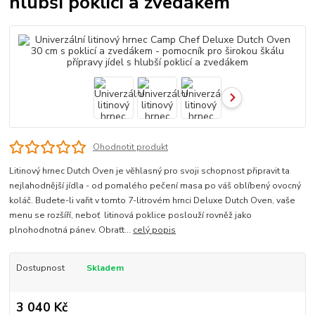
hlubší poklicí a zvedákem
Ohodnotit produkt
Litinový hrnec Dutch Oven je věhlasný pro svoji schopnost připravit ta
nejlahodnější jídla - od pomalého pečení masa po váš oblíbený ovocný
koláč. Budete-li vařit v tomto 7-litrovém hrnci Deluxe Dutch Oven, vaše
menu se rozšíří, neboť litinová poklice poslouží rovněž jako
plnohodnotná pánev. Obraťt...
celý popis
Dostupnost
Skladem
3 040 Kč