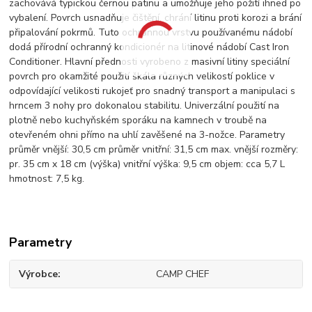
zachovává typickou černou patinu a umožňuje jeho požití ihned po
vybalení. Povrch usnadňuje čištění, chrání litinu proti korozi a brání
připalování pokrmů. Tuto ochrannou vrstvu používanému nádobí
dodá přírodní ochranný kondicionér na litinové nádobí Cast Iron
Conditioner. Hlavní přednosti vyrobeno z masivní litiny speciální
povrch pro okamžité použití škála různých velikostí poklice v
odpovídající velikosti rukojeť pro snadný transport a manipulaci s
hrncem 3 nohy pro dokonalou stabilitu. Univerzální použití na
plotně nebo kuchyňském sporáku na kamnech v troubě na
otevřeném ohni přímo na uhlí zavěšené na 3-nožce. Parametry
průměr vnější: 30,5 cm průměr vnitřní: 31,5 cm max. vnější rozměry:
pr. 35 cm x 18 cm (výška) vnitřní výška: 9,5 cm objem: cca 5,7 L
hmotnost: 7,5 kg.
Parametry
Výrobce
CAMP CHEF