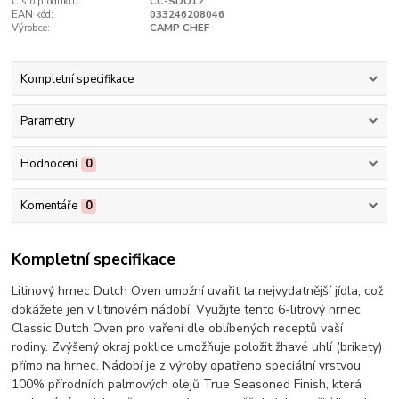
Číslo produktu:
CC-SDO12
EAN kód:
033246208046
Výrobce:
CAMP CHEF
Kompletní specifikace
Parametry
Hodnocení
0
Komentáře
0
Kompletní specifikace
Litinový hrnec Dutch Oven umožní uvařit ta nejvydatnější jídla, což
dokážete jen v litinovém nádobí. Využijte tento 6-litrový hrnec
Classic Dutch Oven pro vaření dle oblíbených receptů vaší
rodiny. Zvýšený okraj poklice umožňuje položit žhavé uhlí (brikety)
přímo na hrnec. Nádobí je z výroby opatřeno speciální vrstvou
100% přírodních palmových olejů True Seasoned Finish, která