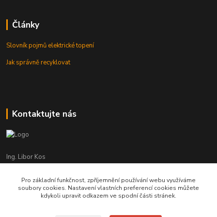
Články
Slovník pojmů elektrické topení
Jak správně recyklovat
Kontaktujte nás
Ing. Libor Kos
+420 601 555 225
(Po-Pá: 8-17:00 hod.)
Pro základní funkčnost, zpříjemnění používání webu využíváme
soubory cookies. Nastavení vlastních preferencí cookies můžete
info@infrasystemy.cz
kdykoli upravit odkazem ve spodní části stránek.