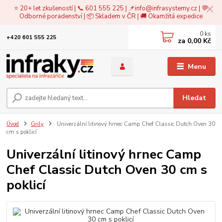
⭐ 20+ let zkušeností | 📞 601 555 225 | 📌
info@infrasystemy.cz
| 💬
Odborné poradenství | 📦 Skladem v ČR | 🚚 Okamžitá expedice
0
ks
+420 601 555 225
za
0,00 Kč
Menu
Hledat
Úvod
Grily
Univerzální litinový hrnec Camp Chef Classic Dutch Oven 30
cm s poklicí
Univerzální litinový hrnec Camp
Chef Classic Dutch Oven 30 cm s
poklicí