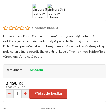
Ohodnotit produkt
Litinový hrnec Dutch Oven umožní uvařit ta nejvydatnější jídla, což
dokážete jen v litinovém nádobí. Využijte tento 6-litrový hrnec Classic
Dutch Oven pro vaření dle oblíbených receptů vaší rodiny. Zvýšený okraj
poklice umožňuje položit žhavé uhlí (brikety) přímo na hrnec. Nádobí je z
výroby opatřen...
celý popis
Dostupnost
Skladem
2 496 Kč
2 063 Kč
bez DPH
Přidat do košíku