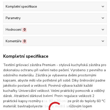
Kompletní specifikace
Parametry
Hodnocení
0
Komentáře
0
Kompletní specifikace
Textilní grilovací zástěra Premium - stylová kuchyňská zástěra pro
dokonalou ochranu při vaření nebo pečení. Vyrobeno z pevného a
odolného materiálu. Zástěra je vybavena dvěmi prostornými
kapsami, abyste měli vše potřebné při sobě. Díky šněrování padne
jakékoliv postavě a velikosti. Povinná výbava každé každé
kuchařky. Univerzální velikost. Velmi praktický pomocník a vděčný
dárek. Atraktivní dárkové balení. Popis regulace velikosti 2
praktické kapsy rozměry cca. 90 x 70 cm lze prát do teploty 60 °C
materiál: bavlna/polyester barva: modrá s růžovým logem