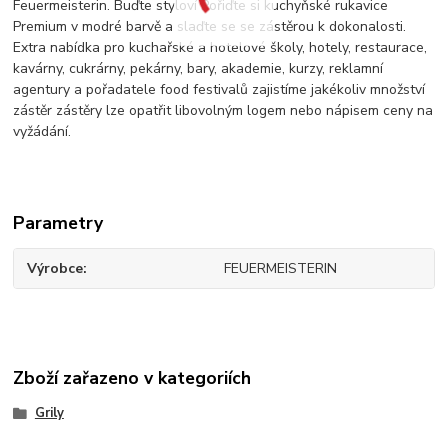
Feuermeisterin. Buďte styloví Pořiďte si kuchyňské rukavice
Premium v modré barvě a slaďte se se zástěrou k dokonalosti.
Extra nabídka pro kuchařské a hotelové školy, hotely, restaurace,
kavárny, cukrárny, pekárny, bary, akademie, kurzy, reklamní
agentury a pořadatele food festivalů zajistíme jakékoliv množství
zástěr zástěry lze opatřit libovolným logem nebo nápisem ceny na
vyžádání.
Parametry
Výrobce
FEUERMEISTERIN
Zboží zařazeno v kategoriích
Grily