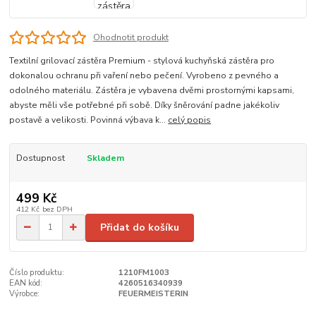
Ohodnotit produkt
Textilní grilovací zástěra Premium - stylová kuchyňská zástěra pro
dokonalou ochranu při vaření nebo pečení. Vyrobeno z pevného a
odolného materiálu. Zástěra je vybavena dvěmi prostornými kapsami,
abyste měli vše potřebné při sobě. Díky šněrování padne jakékoliv
postavě a velikosti. Povinná výbava k...
celý popis
Dostupnost
Skladem
499 Kč
412 Kč
bez DPH
Přidat do košíku
Číslo produktu:
1210FM1003
EAN kód:
4260516340939
Výrobce:
FEUERMEISTERIN