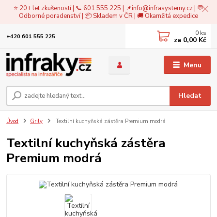
⭐ 20+ let zkušeností | 📞 601 555 225 | 📌
info@infrasystemy.cz
| 💬
Odborné poradenství | 📦 Skladem v ČR | 🚚 Okamžitá expedice
0
ks
+420 601 555 225
za
0,00 Kč
Menu
Hledat
Úvod
Grily
Textilní kuchyňská zástěra Premium modrá
Textilní kuchyňská zástěra
Premium modrá