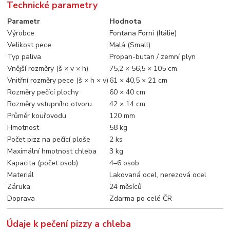
Technické parametry
Parametr
Hodnota
Výrobce
Fontana Forni (Itálie)
Velikost pece
Malá (Small)
Typ paliva
Propan-butan / zemní plyn
Vnější rozměry (š × v × h)
75,2 × 56,5 × 105 cm
Vnitřní rozměry pece (š × h × v)
61 × 40,5 × 21 cm
Rozměry pečící plochy
60 × 40 cm
Rozměry vstupního otvoru
42 × 14 cm
Průměr kouřovodu
120 mm
Hmotnost
58 kg
Počet pizz na pečící ploše
2 ks
Maximální hmotnost chleba
3 kg
Kapacita (počet osob)
4–6 osob
Materiál
Lakovaná ocel, nerezová ocel
Záruka
24 měsíců
Doprava
Zdarma po celé ČR
Údaje k pečení pizzy a chleba