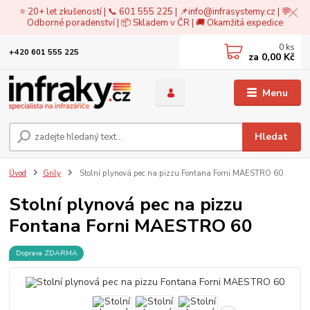
⭐ 20+ let zkušeností | 📞 601 555 225 | 📌
info@infrasystemy.cz
| 💬
Odborné poradenství | 📦 Skladem v ČR | 🚚 Okamžitá expedice
0
ks
+420 601 555 225
za
0,00 Kč
Menu
Hledat
Úvod
Grily
Stolní plynová pec na pizzu Fontana Forni MAESTRO 60
Stolní plynová pec na pizzu
Fontana Forni MAESTRO 60
Doprava ZDARMA