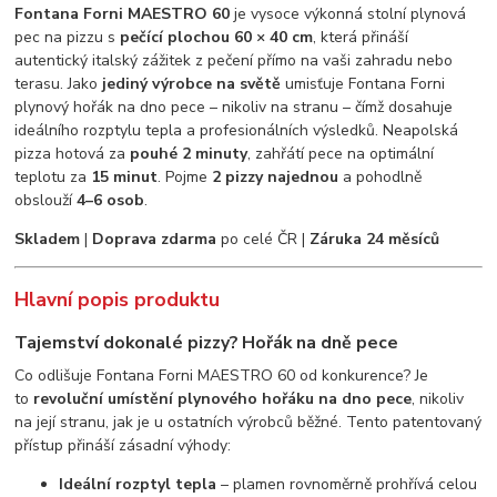
Fontana Forni MAESTRO 60
je vysoce výkonná stolní plynová
pec na pizzu s
pečící plochou 60 × 40 cm
, která přináší
autentický italský zážitek z pečení přímo na vaši zahradu nebo
terasu. Jako
jediný výrobce na světě
umisťuje Fontana Forni
plynový hořák na dno pece – nikoliv na stranu – čímž dosahuje
ideálního rozptylu tepla a profesionálních výsledků. Neapolská
pizza hotová za
pouhé 2 minuty
, zahřátí pece na optimální
teplotu za
15 minut
. Pojme
2 pizzy najednou
a pohodlně
obslouží
4–6 osob
.
Skladem
|
Doprava zdarma
po celé ČR |
Záruka 24 měsíců
Hlavní popis produktu
Tajemství dokonalé pizzy? Hořák na dně pece
Co odlišuje Fontana Forni MAESTRO 60 od konkurence? Je
to
revoluční umístění plynového hořáku na dno pece
, nikoliv
na její stranu, jak je u ostatních výrobců běžné. Tento patentovaný
přístup přináší zásadní výhody:
Ideální rozptyl tepla
– plamen rovnoměrně prohřívá celou