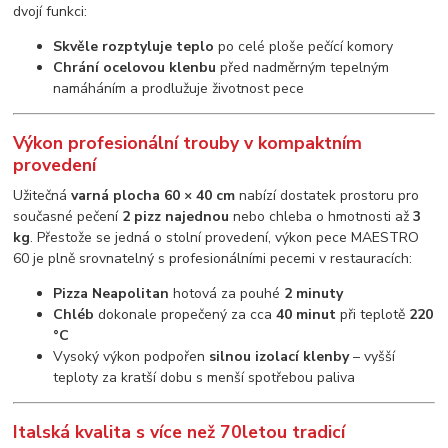
dvojí funkci:
Skvěle rozptyluje teplo
po celé ploše pečící komory
Chrání ocelovou klenbu
před nadměrným tepelným
namáháním a prodlužuje životnost pece
Výkon profesionální trouby v kompaktním
provedení
Užitečná
varná plocha 60 × 40 cm
nabízí dostatek prostoru pro
současné pečení
2 pizz najednou
nebo chleba o hmotnosti až
3
kg
. Přestože se jedná o stolní provedení, výkon pece MAESTRO
60 je plně srovnatelný s profesionálními pecemi v restauracích:
Pizza Neapolitan
hotová za pouhé
2 minuty
Chléb
dokonale propečený za cca
40 minut
při teplotě
220
°C
Vysoký výkon podpořen
silnou izolací klenby
– vyšší
teploty za kratší dobu s menší spotřebou paliva
Italská kvalita s více než 70letou tradicí