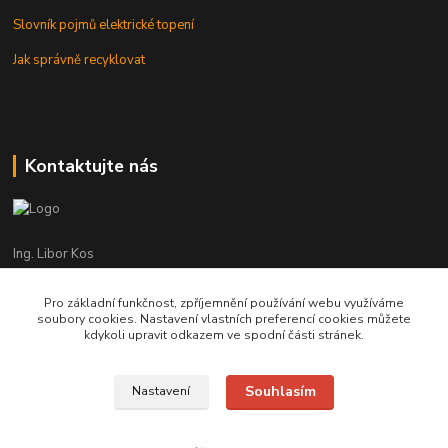
Slovník pojmů elektrické topení
Jak správně recyklovat
Kontaktujte nás
Ing. Libor Kos
+420 601 555 225
(Po-Pá: 8-17:00 hod.)
Pro základní funkčnost, zpříjemnění používání webu využíváme
soubory cookies. Nastavení vlastních preferencí cookies můžete
info@infrasystemy.cz
kdykoli upravit odkazem ve spodní části stránek.
Souhlasím
Nastavení
infrasystémy s.r.o. 2012-2019