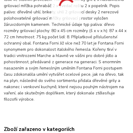
grilovací mřížka pohrabáč 2 x zvedač roštu 2 x popelník. Popis
palivo: dřevěné uhlí, brikety, uhlí 2 grilovací desky 2 nerezové
polohovatelné grilovací mřížky grilovací prostor vyložen
žáruvzdorným kamenem. Technické údaje typ paliva: dřevo
rozměry grilovací plochy: 80 x 45 cm rozměry (š x v x h): 87 x 44 x
72 cm hmotnost: 75 kg počet lidí: 8. Příplatkové příslušenství
ochranný obal. Fontana Forni Již více než 70 let je Fontana Forni
synonymem pro dokonalost italského řemesla. Kořeny tkví v
tradici vnitrozemí Marche a hlavně ve vášni pro dobré jídlo a
pohostinnost, předávané z generace na generaci. S enormním
nasazením a svým řemeslným uměním Fontana Forni postupem
času zdokonalila umění vytvářet ocelové pece, jak na dřevo, tak
na plyn, následně do svého sortimentu přidala dřevěné grily a
nakonec i venkovní kuchyně, které nejsou pouhým nástrojem na
vaření, ale skutečným doplňkem, který dokonale ztělesňuje
filozofii výrobce.
Zboží zařazeno v kategoriích