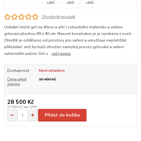
Ohodnotit produkt
Unikátní stolní gril na dřevo a uhlí z robustního materiálu a velkou
grilovací plochou 80 x 40 cm. Masivní konstrukce je je vyrobena z oceli.
Ohniště je odděleno od prostoru pro vaření a umožňuje nepřetržité
přikládání, aniž by bylů ohrožen samotný proces grilování a vaření
vyhasnutím paliva. Gril u...
celý popis
Dostupnost
Není skladem
Cena před
30 490 Kč
slevou
28 500 Kč
23 554 Kč
bez DPH
Přidat do košíku