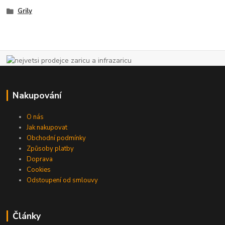
Grily
Nakupování
O nás
Jak nakupovat
Obchodní podmínky
Způsoby platby
Doprava
Cookies
Odstoupení od smlouvy
Články