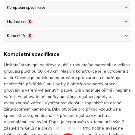
Kompletní specifikace
Hodnocení
0
Komentáře
0
Kompletní specifikace
Unikátní stolní gril na dřevo a uhlí z robustního materiálu a velkou
grilovací plochou 80 x 40 cm. Masivní konstrukce je je vyrobena z
oceli. Ohniště je odděleno od prostoru pro vaření a umožňuje
nepřetržité přikládání, aniž by bylů ohrožen samotný proces
grilování a vaření vyhasnutím paliva. Gril umožňuje přímé i nepřímé
vaření. Polohovatelné mřížky umožňují regulaci teploty a
dvoouzónové vaření. Výhřevnost zlepšuje topeniště obložené
žáruvzdorným kamenem. Díky otvorům pro přívod vzduchu na
spodní straně grilu dochází k přesné regulaci vzduchu a
dokonalému spalování. Popel je separován v k tomu určeným 2
zásuvkám. Grilů na dřevo nebo uhlí je na trhu hodně, avšak ne
tolik ve stolním provedení. Rozsah dodávky gril 2 x nastavitelná