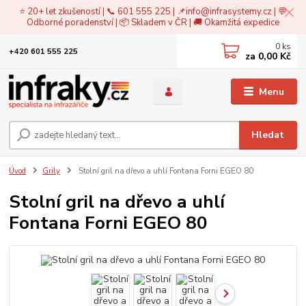
⭐ 20+ let zkušeností | 📞 601 555 225 | 📌
info@infrasystemy.cz
| 💬
Odborné poradenství | 📦 Skladem v ČR | 🚚 Okamžitá expedice
0
ks
+420 601 555 225
za
0,00 Kč
Menu
Hledat
Úvod
Grily
Stolní gril na dřevo a uhlí Fontana Forni EGEO 80
Stolní gril na dřevo a uhlí
Fontana Forni EGEO 80