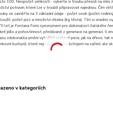
to 100. Nespočet velikostí - vyberte si troubu přesně na míru Jed
žství potravin, které lze v troubě připravovat najednou. Čím větší
uby se zaměřte na 3 základní údaje - počet osob (počet rodinných
loužit, počet pizz a množství chleba (kg těsta). Tím si snadno v
 70 let je Fontana Forni synonymem pro dokonalost italského řem
obré jídlo a pohostinnost, předávané z generace na generaci. 
su zdokonalila umění vytvářet ocelové pece, jak na dřevo, tak n
enkovní kuchyně, které nejsou pouhým nástrojem na vaření, ale s
řazeno v kategoriích