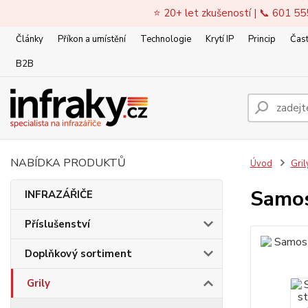
⭐ 20+ let zkušeností | 📞 601 55
Články
Příkon a umístění
Technologie
Krytí IP
Princip
Čast
B2B
NABÍDKA PRODUKTŮ
Úvod
Gril
Samos
INFRAZÁŘIČE
Příslušenství
Doplňkový sortiment
Grily