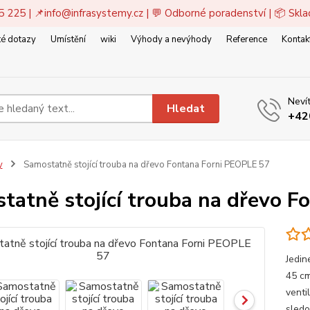
5 225 | 📌
info@infrasystemy.cz
| 💬 Odborné poradenství | 📦 Skl
é dotazy
Umístění
wiki
Výhody a nevýhody
Reference
Kontak
Nevít
Hledat
+42
y
Samostatně stojící trouba na dřevo Fontana Forni PEOPLE 57
tatně stojící trouba na dřevo 
Jedin
45 cm
venti
sledo