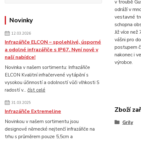
v troubě Gus
odráží v mno
vestavné tro
Novinky
schopna obs
Již více než
12.03.2026
vášni pro d
Infrazářiče ELCON – spolehlivé, úsporné
postupem ča
a odolné infrazářiče s IP67. Nyní nově v
nakonec i v
naší nabídce!
výrobce.
Novinka v našem sortimentu: Infrazářiče
ELCON Kvalitní infračervené vytápění s
vysokou účinností a odolností vůči vlhkosti S
radostí v...
číst celé
31.03.2025
Zboží za
Infrazářiče Extremeline
Novinkou v našem sortimentu jsou
Grily
designové německé nejtenčí infrazářiče na
trhu s průměrem pouze 5,5cm a