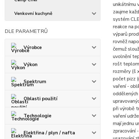
unikátnímu 
zaujme každ
Venkovní kuchyně
systém CLEV
reakce na po
DLE PARAMETRŮ
výparů prod
rovněž napo
Výrobce
čemuž slouž
uvolnění te
rošt teplom
Výkon
rozměry (š 
počet pizz (
Spektrum
vaření - ob
oddělených 
Oblasti použití
upravovanýc
při výrobě t
Technologie
vaření udrž
mají jednu u
zpracování 
Elektřina / plyn / nafta
usazování zb