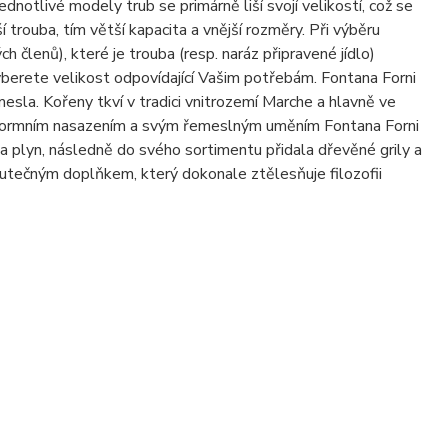
notlivé modely trub se primárně liší svojí velikostí, což se
 trouba, tím větší kapacita a vnější rozměry. Při výběru
 členů), které je trouba (resp. naráz připravené jídlo)
yberete velikost odpovídající Vašim potřebám. Fontana Forni
esla. Kořeny tkví v tradici vnitrozemí Marche a hlavně ve
S enormním nasazením a svým řemeslným uměním Fontana Forni
a plyn, následně do svého sortimentu přidala dřevěné grily a
kutečným doplňkem, který dokonale ztělesňuje filozofii