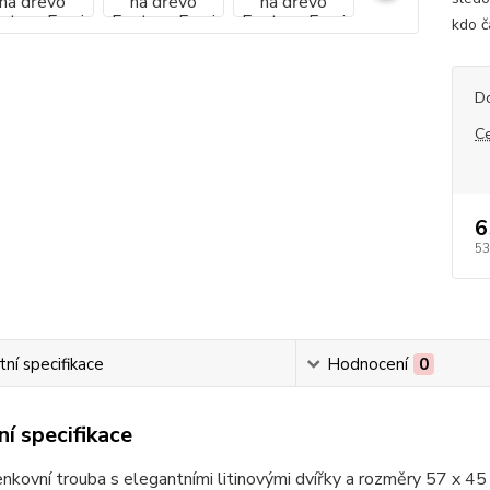
kdo č
D
C
6
53
ní specifikace
Hodnocení
0
í specifikace
enkovní trouba s elegantními litinovými dvířky a rozměry 57 x 45