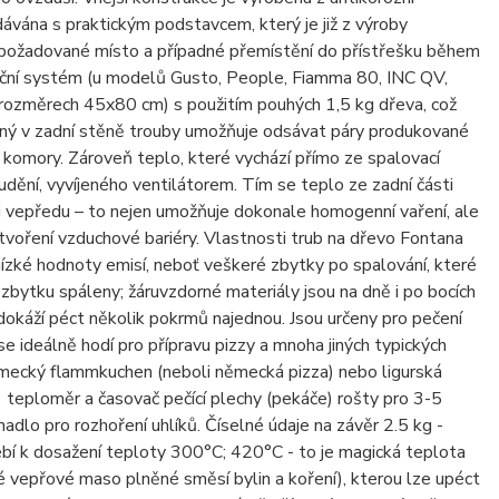
ávána s praktickým podstavcem, který je již z výroby
a požadované místo a případné přemístění do přístřešku během
lační systém (u modelů Gusto, People, Fiamma 80, INC QV,
rozměrech 45x80 cm) s použitím pouhých 1,5 kg dřeva, což
těný v zadní stěně trouby umožňuje odsávat páry produkované
omory. Zároveň teplo, které vychází přímo ze spalovací
udění, vyvíjeného ventilátorem. Tím se teplo ze zadní části
 vepředu – to nejen umožňuje dokonale homogenní vaření, ale
ytvoření vzduchové bariéry. Vlastnosti trub na dřevo Fontana
 nízké hodnoty emisí, neboť veškeré zbytky po spalování, které
 zbytku spáleny; žáruvzdorné materiály jsou na dně i po bocích
dokáží péct několik pokrmů najednou. Jsou určeny pro pečení
e ideálně hodí pro přípravu pizzy a mnoha jiných typických
ěmecký flammkuchen (neboli německá pizza) nebo ligurská
u) teploměr a časovač pečící plechy (pekáče) rošty pro 3-5
hadlo pro rozhoření uhlíků. Číselné údaje na závěr 2.5 kg -
třebí k dosažení teploty 300°C; 420°C - to je magická teplota
é vepřové maso plněné směsí bylin a koření), kterou lze upéct