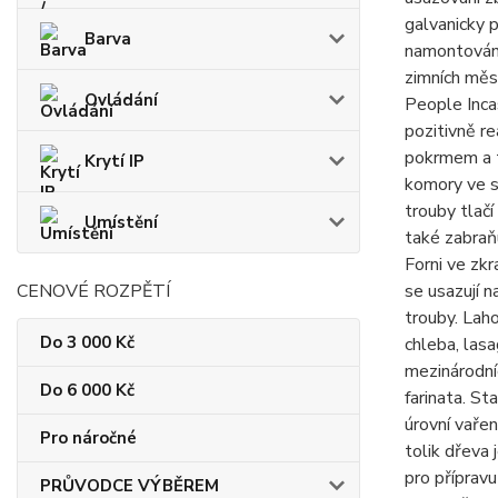
galvanicky 
Barva
namontován,
zimních měs
Ovládání
People Inca
pozitivně r
pokrmem a t
Krytí IP
komory ve sp
trouby tlač
Umístění
také zabraňu
Forni ve zkr
CENOVÉ ROZPĚTÍ
se usazují n
trouby. Lah
Do 3 000 Kč
chleba, lasa
mezinárodní
Do 6 000 Kč
farinata. St
úrovní vařen
Pro náročné
tolik dřeva 
pro příprav
PRŮVODCE VÝBĚREM