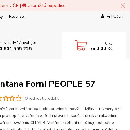
adem v ČR | 🚚 Okamžitá expedice
ty
Recenze
Přihlášení
e si rady? Zavolejte.
0
ks
za
0,00 Kč
0 601 555 225
Fontana Forni PEOPLE 57
Ohodnotit produkt
ečná venkovní trouba s elegantními litinovými dvířky a rozměry 57 x
 pro nepřímé vaření ve třech úrovních současně díky unikátnímu
lačnímu systému CLEVER. Vnitřní osvětlení umožňuje pohodlné
vání jednotlivých fází vaření. Trouba People 57 zaujme každého,