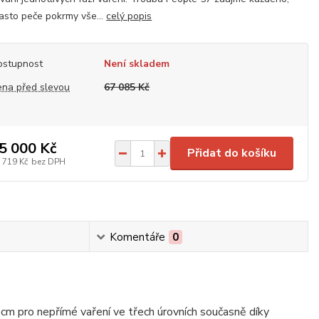
asto peče pokrmy vše...
celý popis
ostupnost
Není skladem
ena před slevou
67 085 Kč
5 000 Kč
Přidat do košíku
 719 Kč
bez DPH
Komentáře
0
 cm pro nepřímé vaření ve třech úrovních současně díky