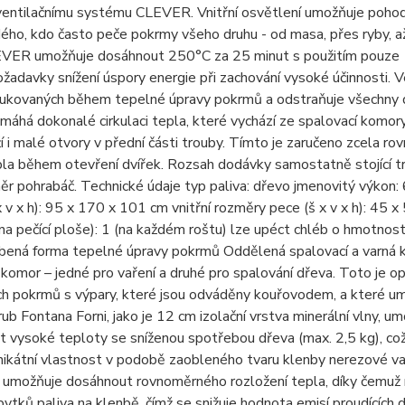
ventilačnímu systému CLEVER. Vnitřní osvětlení umožňuje pohodl
ého, kdo často peče pokrmy všeho druhu - od masa, přes ryby, a
ER umožňuje dosáhnout 250°C za 25 minut s použitím pouze 1,
žadavky snížení úspory energie při zachování vysoké účinnosti. V
ukovaných během tepelné úpravy pokrmů a odstraňuje všechny dr
máhá dokonalé cirkulaci tepla, které vychází ze spalovací komory
í i malé otvory v přední části trouby. Tímto je zaručeno zcela
pla během otevření dvířek. Rozsah dodávky samostatně stojící t
ěr pohrabáč. Technické údaje typ paliva: dřevo jmenovitý výkon: 
x v x h): 95 x 170 x 101 cm vnitřní rozměry pece (š x v x h): 
na pečící ploše): 1 (na každém roštu) lze upéct chléb o hmotnos
líbená forma tepelné úpravy pokrmů Oddělená spalovací a varná
komor – jedné pro vaření a druhé pro spalování dřeva. Toto je op
h pokrmů s výpary, které jsou odváděny kouřovodem, a které um
rub Fontana Forni, jako je 12 cm izolační vrstva minerální vlny
et vysoké teploty se sníženou spotřebou dřeva (max. 2,5 kg), což
nikátní vlastnost v podobě zaobleného tvaru klenby nerezové varn
- umožňuje dosáhnout rovnoměrného rozložení tepla, díky čemuž 
ytků paliva na klenbě, čímž se snižuje hodnota emisí proudících d