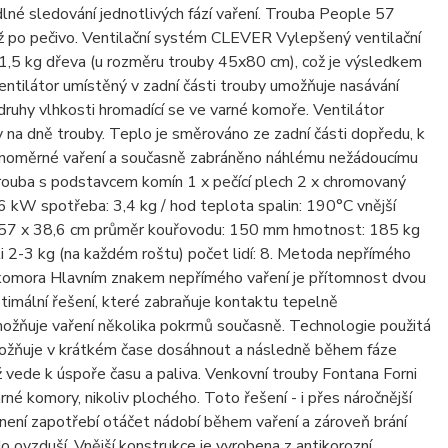
né sledování jednotlivých fází vaření. Trouba People 57
ž po pečivo. Ventilační systém CLEVER Vylepšený ventilační
5 kg dřeva (u rozměru trouby 45x80 cm), což je výsledkem
entilátor umístěný v zadní části trouby umožňuje nasávání
uhy vlhkosti hromadící se ve varné komoře. Ventilátor
 na dně trouby. Teplo je směrováno ze zadní části dopředu, k
 rovnoměrné vaření a současně zabráněno náhlému nežádoucímu
rouba s podstavcem komín 1 x pečící plech 2 x chromovaný
6 kW spotřeba: 3,4 kg / hod teplota spalin: 190°C vnější
45 x 57 x 38,6 cm průměr kouřovodu: 150 mm hmotnost: 185 kg
ti 2-3 kg (na každém roštu) počet lidí: 8. Metoda nepřímého
 komora Hlavním znakem nepřímého vaření je přítomnost dvou
timální řešení, které zabraňuje kontaktu tepelně
ožňuje vaření několika pokrmů současně. Technologie použitá
, umožňuje v krátkém čase dosáhnout a následně během fáze
 vede k úspoře času a paliva. Venkovní trouby Fontana Forni
é komory, nikoliv plochého. Toto řešení - i přes náročnější
není zapotřebí otáčet nádobí během vaření a zároveň brání
o ovzduší. Vnější konstrukce je vyrobena z antikorozní