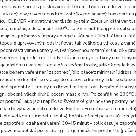
pozinkované oceli s práškovým nástřikem. Trouba na dřevo je dod
 a který je vybaven robustními kolečky pro snadný transport n
íců. CLEVER – inovativní ventilační systém Zcela unikátní venti
sso) umožňuje dosáhnout 250°C za 25 minut (údaj pro troubu o 
eaguje na požadavky úspory energie a účinnosti. Ventilátor umís
epelně upravovaným odstraňovat tak veškerou vlhkost z varné k
odní části varné komory, vytváří povinnou rotační dráhu díky pro
í směrem dopředu, kde je odvětráváno malými otvory umístěnými
je náhlému uvolnění tepla při otevření trouby, jelikož dojde k v
atce během vaření není zapotřebí jídlo otáčet; minimální údržba;
a zaoblené klenbě, se vracejí do spalovací komory, kde jsou beze
odné speciality z trouby na dřevo Fontana Forni Nepřímé trouby 
gní, obecně všech druhů pečení masa a ryb. Po zahřátí na 230°C s
ch pokrmů, jako jsou například švýcarské gratinované pokrmy, n
andardní vybavení trub na dřevo Fontana Forni (liší se dle model
í (dle velikosti a modelu trouby) boční a přední police ruční dmyc
je zapotřebí k zahájení vaření; 30-45 minut - tolik času je zapo
u pravé neapolské pizzy; 30 kg - to je množství porchetty (pečen