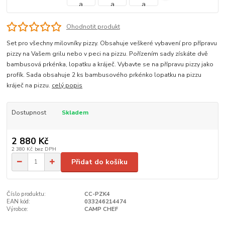
Ohodnotit produkt
Set pro všechny milovníky pizzy. Obsahuje veškeré vybavení pro přípravu
pizzy na Vašem grilu nebo v peci na pizzu. Pořízením sady získáte dvě
bambusová prkénka, lopatku a kráječ. Vybavte se na přípravu pizzy jako
profík. Sada obsahuje 2 ks bambusového prkénko lopatku na pizzu
kráječ na pizzu.
celý popis
Dostupnost
Skladem
2 880 Kč
2 380 Kč
bez DPH
Přidat do košíku
Číslo produktu:
CC-PZK4
EAN kód:
033246214474
Výrobce:
CAMP CHEF