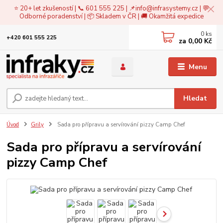
⭐ 20+ let zkušeností | 📞 601 555 225 | 📌
info@infrasystemy.cz
| 💬
Odborné poradenství | 📦 Skladem v ČR | 🚚 Okamžitá expedice
0
ks
+420 601 555 225
za
0,00 Kč
Menu
Hledat
Úvod
Grily
Sada pro přípravu a servírování pizzy Camp Chef
Sada pro přípravu a servírování
pizzy Camp Chef