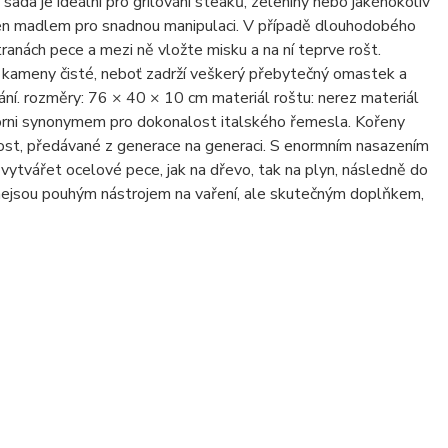
 sada je ideální pro grilování steaků, zeleniny nebo jakéhokoliv
řen madlem pro snadnou manipulaci. V případě dlouhodobého
ranách pece a mezi ně vložte misku a na ní teprve rošt.
cí kameny čisté, neboť zadrží veškerý přebytečný omastek a
í. rozměry: 76 × 40 × 10 cm materiál roštu: nerez materiál
a Forni synonymem pro dokonalost italského řemesla. Kořeny
innost, předávané z generace na generaci. S enormním nasazením
tvářet ocelové pece, jak na dřevo, tak na plyn, následně do
 nejsou pouhým nástrojem na vaření, ale skutečným doplňkem,