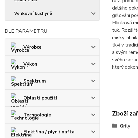
rošt přímo n
dalšího pok
Venkovní kuchyně
grilování po
Hliníková m
tuk. Rozšiř
DLE PARAMETRŮ
misky: hlin
tkví v tradi
Výrobce
a svým řeme
svého sorti
Výkon
který dokona
Spektrum
Oblasti použití
Zboží za
Technologie
Grily
Elektřina / plyn / nafta