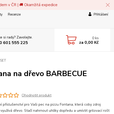
adem v ČR | 🚚 Okamžitá expedice
ty
Recenze
Přihlášení
e si rady? Zavolejte.
0
ks
za
0,00 Kč
0 601 555 225
 SET
ntana na dřevo BARBECUE
Ohodnotit produkt
ní příslušenství pro Vaši pec na pizzu Fontana, která coby zdroj
 využívá dřevo. Stačí nahrnout uhlíky dopředu a umístit grilovací rošt