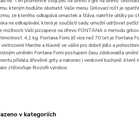
ad ně. Tím proměníte svoji pec na dřevo v gril na dřevo. Grilovací
rmu, kterým hodláte obohatit Vaše menu. Grilovací rošt je opat
krmu, ze kterého odkapává omastek a šťáva, nahrňte uhlíky po st
iska na odkapávání, která je součástí sady, umožní udržovat pečí
te možnosti Vaší pizzapece na dřevo FONTANA o metodu grilován
ík hmotnost: 4,1 kg. Fontana Forni Již více než 70 let je Fontan
ci vnitrozemí Marche a hlavně ve vášni pro dobré jídlo a pohost
slným uměním Fontana Forni postupem času zdokonalila umění vy
mentu přidala dřevěné grily a nakonec i venkovní kuchyně, které
le ztělesňuje filozofii výrobce.
řazeno v kategoriích