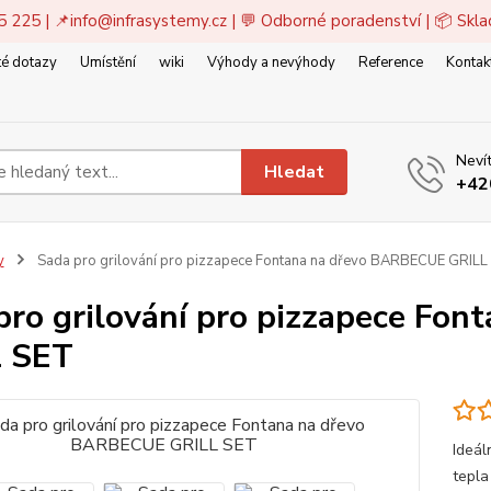
5 225 | 📌
info@infrasystemy.cz
| 💬 Odborné poradenství | 📦 Skl
é dotazy
Umístění
wiki
Výhody a nevýhody
Reference
Kontak
Nevít
Hledat
+42
y
Sada pro grilování pro pizzapece Fontana na dřevo BARBECUE GRILL
pro grilování pro pizzapece Fo
 SET
Ideál
tepla