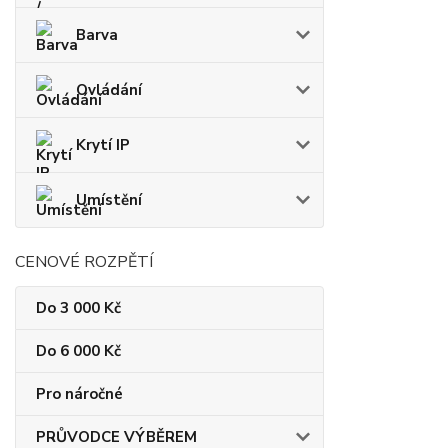
Barva
Ovládání
Krytí IP
Umístění
CENOVÉ ROZPĚTÍ
Do 3 000 Kč
Do 6 000 Kč
Pro náročné
PRŮVODCE VÝBĚREM