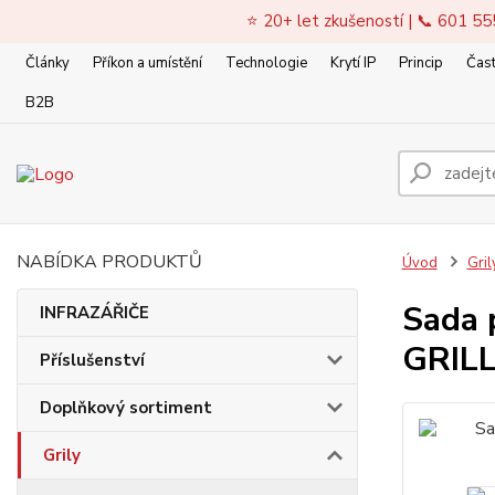
⭐ 20+ let zkušeností | 📞 601 55
Články
Příkon a umístění
Technologie
Krytí IP
Princip
Čast
B2B
NABÍDKA PRODUKTŮ
Úvod
Gril
Sada 
INFRAZÁŘIČE
GRILL
Příslušenství
Doplňkový sortiment
Grily