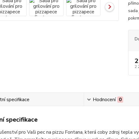
přímo
sada 
pokrm
D
2
2 
ní specifikace
Hodnocení
0
í specifikace
lušenství pro Vaši pec na pizzu Fontana, která coby zdroj tepla vy