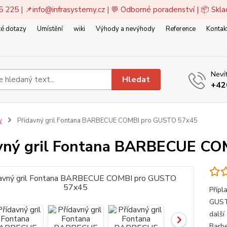
5 225 | 📌
info@infrasystemy.cz
| 💬 Odborné poradenství | 📦 Skl
é dotazy
Umístění
wiki
Výhody a nevýhody
Reference
Kontak
Nevít
Hledat
+42
y
Přídavný gril Fontana BARBECUE COMBI pro GUSTO 57x45
vný gril Fontana BARBECUE C
Přípl
GUSTO
další
Barbe