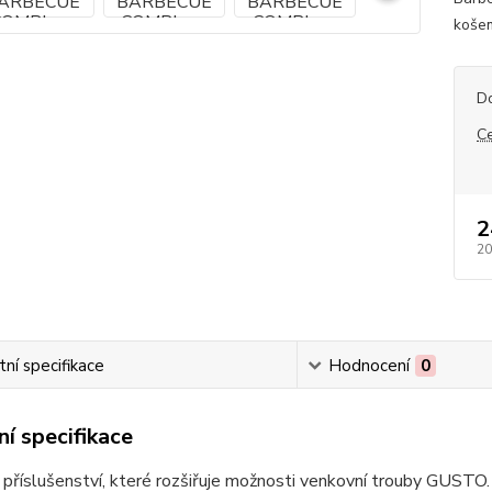
košem
D
C
2
20
ní specifikace
Hodnocení
0
í specifikace
 příslušenství, které rozšiřuje možnosti venkovní trouby GUSTO. 