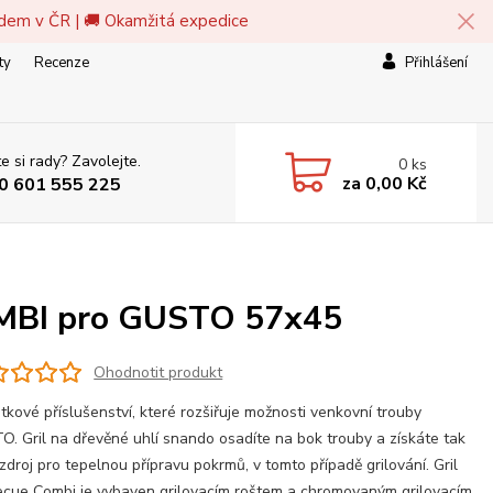
adem v ČR | 🚚 Okamžitá expedice
ty
Recenze
Přihlášení
e si rady? Zavolejte.
0
ks
za
0,00 Kč
0 601 555 225
OMBI pro GUSTO 57x45
Ohodnotit produkt
atkové příslušenství, které rozšiřuje možnosti venkovní trouby
. Gril na dřevěné uhlí snando osadíte na bok trouby a získáte tak
 zdroj pro tepelnou přípravu pokrmů, v tomto případě grilování. Gril
cue Combi je vybaven grilovacím roštem a chromovaným grilovacím