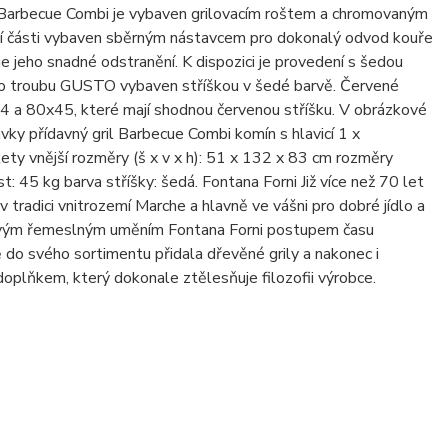
ril Barbecue Combi je vybaven grilovacím roštem a chromovaným
odní části vybaven sběrným nástavcem pro dokonalý odvod kouře
je jeho snadné odstranění. K dispozici je provedení s šedou
ro troubu GUSTO vybaven stříškou v šedé barvě. Červené
4 a 80x45, které mají shodnou červenou stříšku. V obrázkové
vky přídavný gril Barbecue Combi komín s hlavicí 1 x
ikety vnější rozměry (š x v x h): 51 x 132 x 83 cm rozměry
 45 kg barva stříšky: šedá. Fontana Forni Již více než 70 let
tradici vnitrozemí Marche a hlavně ve vášni pro dobré jídlo a
 svým řemeslným uměním Fontana Forni postupem času
ě do svého sortimentu přidala dřevěné grily a nakonec i
oplňkem, který dokonale ztělesňuje filozofii výrobce.