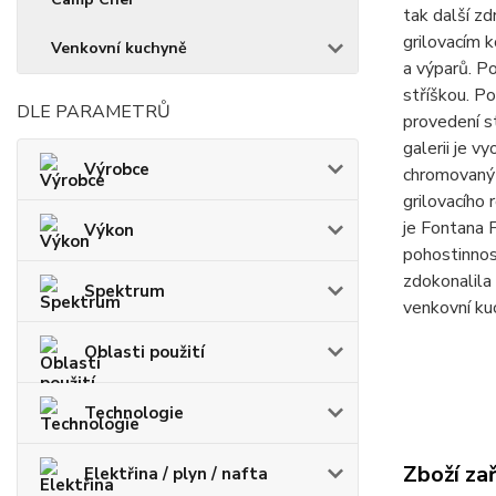
tak další z
grilovacím 
Venkovní kuchyně
a výparů. Po
stříškou. P
DLE PARAMETRŮ
provedení s
galerii je v
Výrobce
chromovaný g
grilovacího 
je Fontana F
Výkon
pohostinnos
zdokonalila 
Spektrum
venkovní ku
Oblasti použití
Technologie
Zboží za
Elektřina / plyn / nafta