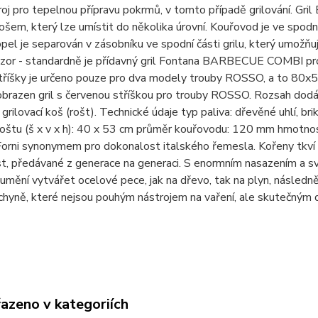
droj pro tepelnou přípravu pokrmů, v tomto případě grilování. G
košem, který lze umístit do několika úrovní. Kouřovod je ve sp
pel je separován v zásobníku ve spodní části grilu, který umožňu
ozor - standardně je přídavný gril Fontana BARBECUE COMBI p
tříšky je určeno pouze pro dva modely trouby ROSSO, a to 80x5
yobrazen gril s červenou stříškou pro trouby ROSSO. Rozsah dodá
rilovací koš (rošt). Technické údaje typ paliva: dřevěné uhlí, br
roštu (š x v x h): 40 x 53 cm průměr kouřovodu: 120 mm hmotnost:
orni synonymem pro dokonalost italského řemesla. Kořeny tkví v 
t, předávané z generace na generaci. S enormním nasazením a
umění vytvářet ocelové pece, jak na dřevo, tak na plyn, následn
chyně, které nejsou pouhým nástrojem na vaření, ale skutečným d
řazeno v kategoriích