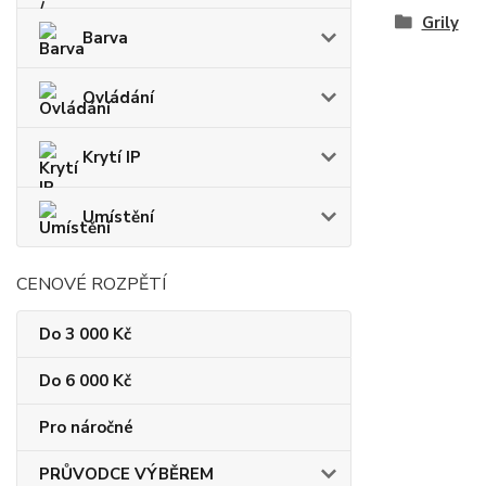
Grily
Barva
Ovládání
Krytí IP
Umístění
CENOVÉ ROZPĚTÍ
Do 3 000 Kč
Do 6 000 Kč
Pro náročné
PRŮVODCE VÝBĚREM