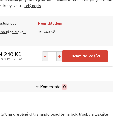
, který lze u...
celý popis
ostupnost
Není skladem
ena před slevou
25 240 Kč
4 240 Kč
Přidat do košíku
 033 Kč
bez DPH
Komentáře
0
Gril na dřevěné uhlí snando osadíte na bok trouby a získáte