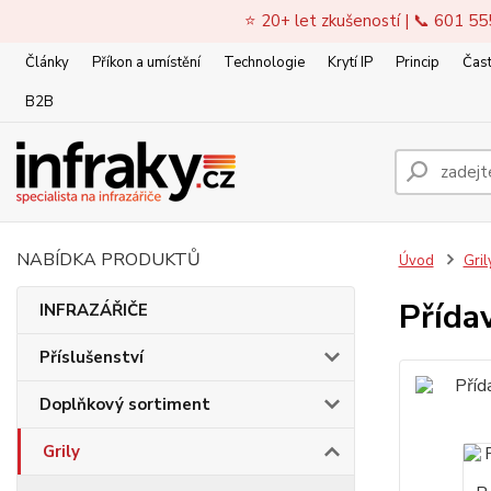
⭐ 20+ let zkušeností | 📞 601 55
Články
Příkon a umístění
Technologie
Krytí IP
Princip
Čast
B2B
NABÍDKA PRODUKTŮ
Úvod
Gril
Přída
INFRAZÁŘIČE
Příslušenství
Doplňkový sortiment
Grily