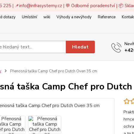
5 225 | 📌
info@infrasystemy.cz
| 💬 Odborné poradenství | 📦 Skl
é dotazy
Umístění
wiki
Výhody a nevýhody
Reference
Kontak
Nevít
Hledat
+42
y
Přenosná taška Camp Chef pro Dutch Oven 35 cm
sná taška Camp Chef pro Dutch
Prakt
hrnc
ochra
a to 