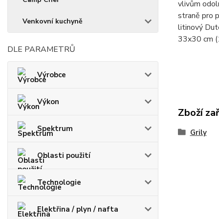
vlivům odoln
straně pro 
Venkovní kuchyně
litinový Du
33x30 cm (1
DLE PARAMETRŮ
Výrobce
Výkon
Zboží za
Spektrum
Grily
Oblasti použití
Technologie
Elektřina / plyn / nafta