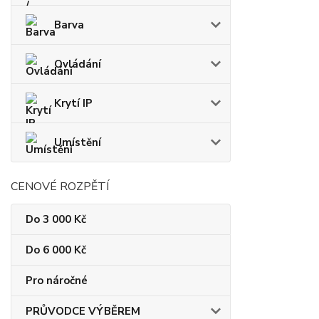
Barva
Ovládání
Krytí IP
Umístění
CENOVÉ ROZPĚTÍ
Do 3 000 Kč
Do 6 000 Kč
Pro náročné
PRŮVODCE VÝBĚREM