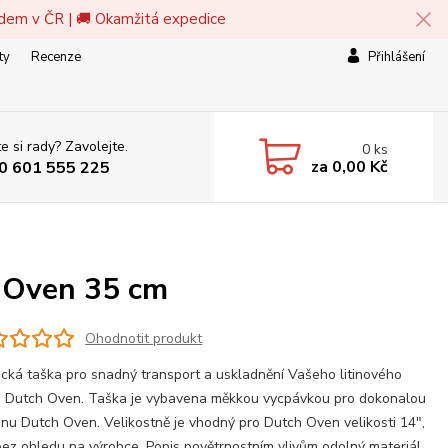
adem v ČR | 🚚 Okamžitá expedice
ty
Recenze
Přihlášení
e si rady? Zavolejte.
0
ks
za
0,00 Kč
0 601 555 225
 Oven 35 cm
Ohodnotit produkt
ická taška pro snadný transport a uskladnění Vašeho litinového
e Dutch Oven. Taška je vybavena měkkou vycpávkou pro dokonalou
nu Dutch Oven. Velikostně je vhodný pro Dutch Oven velikosti 14",
bez ohledu na výrobce. Popis povětrnostním vlivům odolný materiál