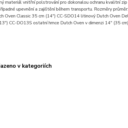
ý materiál vnitřní polstrování pro dokonalou ochranu kvalitní zip
případné upevnění a zajištění během transportu. Rozměry průměr: 
tch Oven Classic 35 cm (14") CC-SDO14 litinový Dutch Oven Del
3") CC-DO13S ostatní hrnce Dutch Oven v dimenzi 14" (35 cm)
řazeno v kategoriích