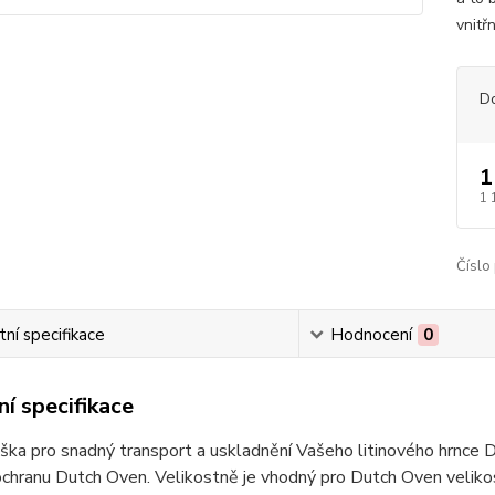
vnitřn
D
1
1 
Číslo
ní specifikace
Hodnocení
0
í specifikace
aška pro snadný transport a uskladnění Vašeho litinového hrnce
chranu Dutch Oven. Velikostně je vhodný pro Dutch Oven velikos