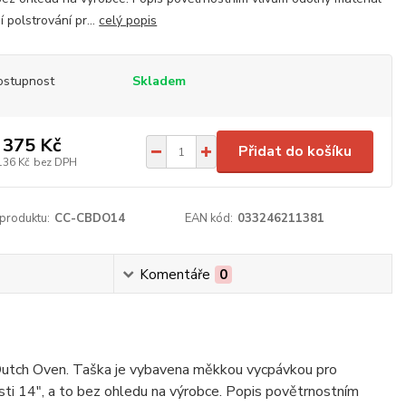
í polstrování pr...
celý popis
ostupnost
Skladem
 375 Kč
Přidat do košíku
136 Kč
bez DPH
 produktu:
CC-CBDO14
EAN kód:
033246211381
Komentáře
0
 Dutch Oven. Taška je vybavena měkkou vycpávkou pro
ti 14", a to bez ohledu na výrobce. Popis povětrnostním