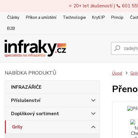
⭐ 20+ let zkušeností | 📞 601 55
Články
Příkon a umístění
Technologie
Krytí IP
Princip
Čast
B2B
NABÍDKA PRODUKTŮ
Úvod
Gril
Přeno
INFRAZÁŘIČE
Příslušenství
Doplňkový sortiment
Grily