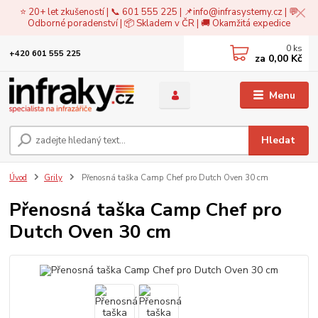
⭐ 20+ let zkušeností | 📞 601 555 225 | 📌
info@infrasystemy.cz
| 💬
Odborné poradenství | 📦 Skladem v ČR | 🚚 Okamžitá expedice
0
ks
+420 601 555 225
za
0,00 Kč
Menu
Hledat
Úvod
Grily
Přenosná taška Camp Chef pro Dutch Oven 30 cm
Přenosná taška Camp Chef pro
Dutch Oven 30 cm