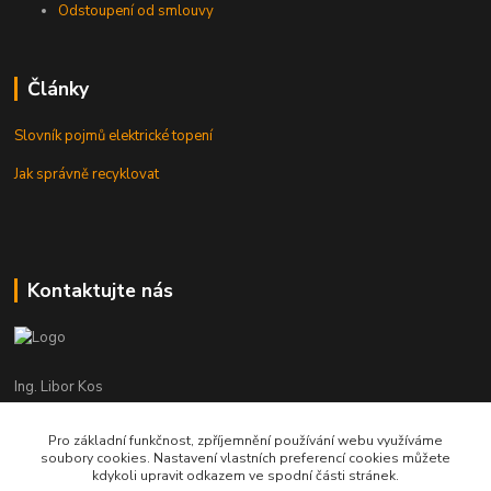
Odstoupení od smlouvy
Články
Slovník pojmů elektrické topení
Jak správně recyklovat
Kontaktujte nás
Ing. Libor Kos
+420 601 555 225
(Po-Pá: 8-17:00 hod.)
Pro základní funkčnost, zpříjemnění používání webu využíváme
soubory cookies. Nastavení vlastních preferencí cookies můžete
info@infrasystemy.cz
kdykoli upravit odkazem ve spodní části stránek.