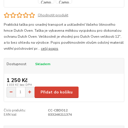
Ohodnotit produkt
Praktická taška pro snadný transport a uskladnění Vašeho litinového
hrnce Dutch Oven. Taška je vybavena měkkou vycpávkou pro dokonalou
ochranu Dutch Oven. Velikostně je vhodný pro Dutch Oven velikosti 12",
a to bez ohledu na výrobce. Popis povětrnostním vlivům odolný materiál
vnitřní polstrování pr...
celý popis
Dostupnost
Skladem
1 250 Kč
1 033 Kč
bez DPH
Přidat do košíku
Číslo produktu:
CC-CBDO12
EAN kód:
033246211374