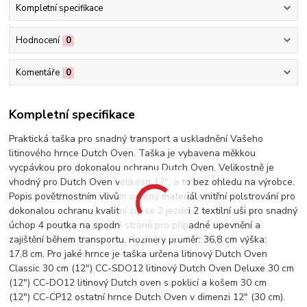
Kompletní specifikace
Hodnocení
0
Komentáře
0
Kompletní specifikace
Praktická taška pro snadný transport a uskladnění Vašeho
litinového hrnce Dutch Oven. Taška je vybavena měkkou
vycpávkou pro dokonalou ochranu Dutch Oven. Velikostně je
vhodný pro Dutch Oven velikosti 12", a to bez ohledu na výrobce.
Popis povětrnostním vlivům odolný materiál vnitřní polstrování pro
dokonalou ochranu kvalitní zip se 2 jezdci 2 textilní uši pro snadný
úchop 4 poutka na spodní straně pro případné upevnění a
zajištění během transportu. Rozměry průměr: 36,8 cm výška:
17,8 cm. Pro jaké hrnce je taška určena litinový Dutch Oven
Classic 30 cm (12") CC-SDO12 litinový Dutch Oven Deluxe 30 cm
(12") CC-DO12 litinový Dutch oven s poklicí a košem 30 cm
(12") CC-CP12 ostatní hrnce Dutch Oven v dimenzi 12" (30 cm).