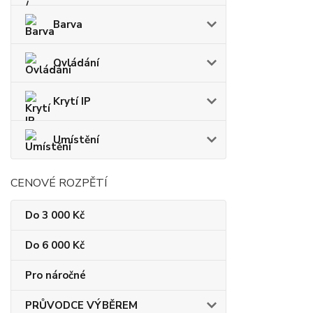
Barva
Ovládání
Krytí IP
Umístění
CENOVÉ ROZPĚTÍ
Do 3 000 Kč
Do 6 000 Kč
Pro náročné
PRŮVODCE VÝBĚREM