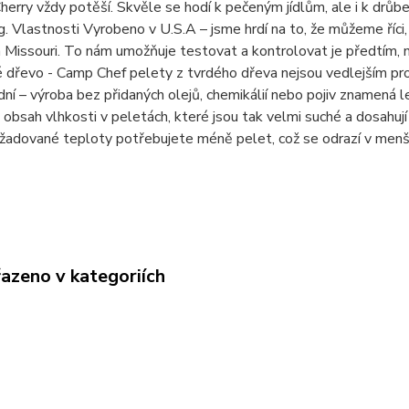
erry vždy potěší. Skvěle se hodí k pečeným jídlům, ale i k drů
g. Vlastnosti Vyrobeno v U.S.A – jsme hrdí na to, že můžeme říci
 Missouri. To nám umožňuje testovat a kontrolovat je předtím, 
dřevo - Camp Chef pelety z tvrdého dřeva nejsou vedlejším pr
í – výroba bez přidaných olejů, chemikálií nebo pojiv znamená lepš
 obsah vlhkosti v peletách, které jsou tak velmi suché a dosahuj
žadované teploty potřebujete méně pelet, což se odrazí v menš
řazeno v kategoriích