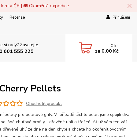
adem v ČR | 🚚 Okamžitá expedice
ty
Recenze
Přihlášení
e si rady? Zavolejte.
0
ks
za
0,00 Kč
0 601 555 225
Cherry Pellets
Ohodnotit produkt
tní pelety pro peletové grily. V případě těchto pelet jsme spojili dva
 odlišné chuťové profily - dřevěné uhlí a třešeň. Ať už vám ten váš
na dřevěné uhlí ze dne na den chybí a chcete ho okořenit ovocným
chem, nebo chcete na víkend vyzkoušet něco nového, Charwood