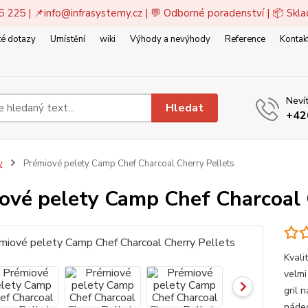
5 225 | 📌
info@infrasystemy.cz
| 💬 Odborné poradenství | 📦 Skl
é dotazy
Umístění
wiki
Výhody a nevýhody
Reference
Kontak
Nevít
Hledat
+42
y
Prémiové pelety Camp Chef Charcoal Cherry Pellets
ové pelety Camp Chef Charcoal 
Kvali
velmi
gril 
náde