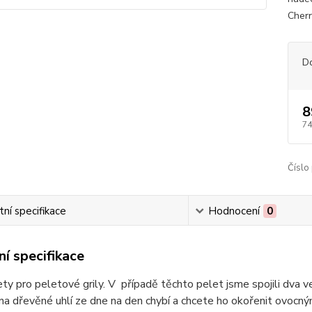
Cherr
D
8
74
Číslo
ní specifikace
Hodnocení
0
í specifikace
ety pro peletové grily. V případě těchto pelet jsme spojili dva v
l na dřevěné uhlí ze dne na den chybí a chcete ho okořenit ovo