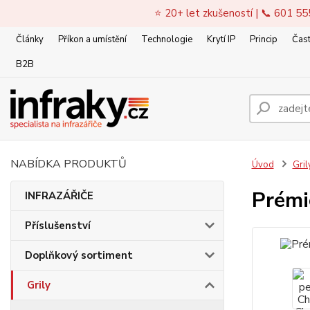
⭐ 20+ let zkušeností | 📞 601 55
Články
Příkon a umístění
Technologie
Krytí IP
Princip
Čast
B2B
NABÍDKA PRODUKTŮ
Úvod
Gril
Prémi
INFRAZÁŘIČE
Příslušenství
Doplňkový sortiment
Grily