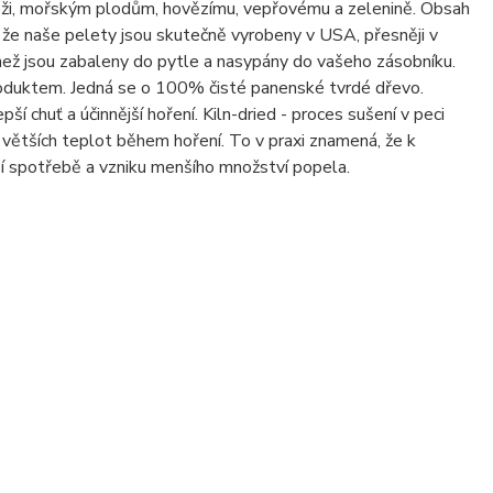
beži, mořským plodům, hovězímu, vepřovému a zelenině. Obsah
, že naše pelety jsou skutečně vyrobeny v USA, přesněji v
než jsou zabaleny do pytle a nasypány do vašeho zásobníku.
oduktem. Jedná se o 100% čisté panenské tvrdé dřevo.
í chuť a účinnější hoření. Kiln-dried - proces sušení v peci
í větších teplot během hoření. To v praxi znamená, že k
í spotřebě a vzniku menšího množství popela.