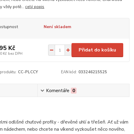
y vždy potě...
celý popis
ostupnost
Není skladem
95 Kč
Přidat do košíku
0 Kč
bez DPH
 produktu:
CC-PLCCY
EAN kód:
033246215525
Komentáře
0
elmi odlišné chuťové profily - dřevěné uhlí a třešeň. Ať už vám
cným nádechem, nebo chcete na víkend vyzkoušet něco nového,