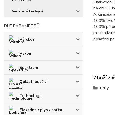
Charwood Ch
balení 9,1 k
Venkovní kuchyně
Arkansasu a
100% tvrdé 
DLE PARAMETRŮ
100% přírodn
minimalizuje
dosažení po
Výrobce
Výkon
Spektrum
Zboží za
Oblasti použití
Grily
Technologie
Elektřina / plyn / nafta