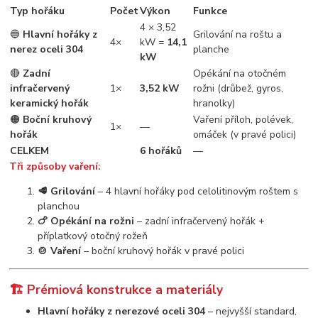
Typ hořáku
Počet
Výkon
Funkce
4 × 3,52
🔵
Hlavní hořáky z
Grilování na roštu a
4×
kW =
14,1
nerez oceli 304
planche
kW
🔴
Zadní
Opékání na otočném
infračervený
1×
3,52 kW
rožni (drůbež, gyros,
keramický hořák
hranolky)
🟠
Boční kruhový
Vaření příloh, polévek,
1×
—
hořák
omáček (v pravé polici)
CELKEM
6 hořáků
—
Tři způsoby vaření:
🥩 Grilování
– 4 hlavní hořáky pod celolitinovým roštem s
planchou
🍗 Opékání na rožni
– zadní infračervený hořák +
příplatkový otočný rožeň
🍲 Vaření
– boční kruhový hořák v pravé polici
🏗️ Prémiová konstrukce a materiály
Hlavní hořáky z nerezové oceli 304
– nejvyšší standard,