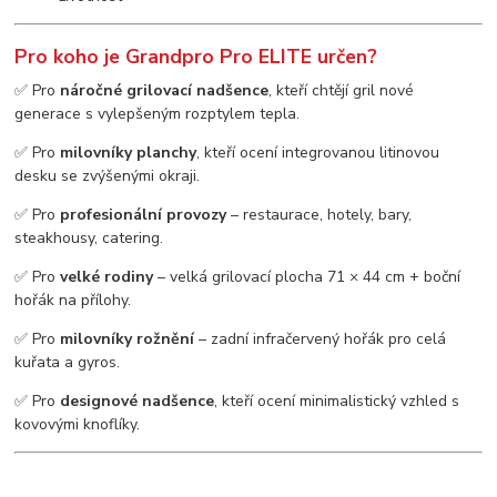
Pro koho je Grandpro Pro ELITE určen?
✅ Pro
náročné grilovací nadšence
, kteří chtějí gril nové
generace s vylepšeným rozptylem tepla.
✅ Pro
milovníky planchy
, kteří ocení integrovanou litinovou
desku se zvýšenými okraji.
✅ Pro
profesionální provozy
– restaurace, hotely, bary,
steakhousy, catering.
✅ Pro
velké rodiny
– velká grilovací plocha 71 × 44 cm + boční
hořák na přílohy.
✅ Pro
milovníky rožnění
– zadní infračervený hořák pro celá
kuřata a gyros.
✅ Pro
designové nadšence
, kteří ocení minimalistický vzhled s
kovovými knoflíky.