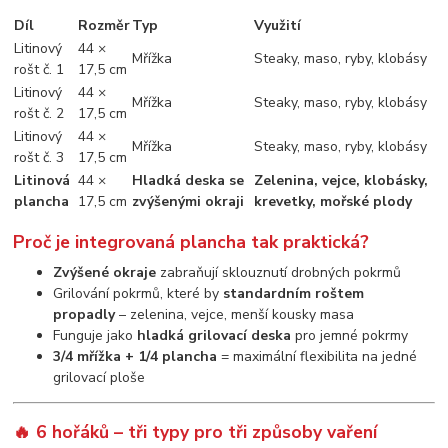
Díl
Rozměr
Typ
Využití
Litinový
44 ×
Mřížka
Steaky, maso, ryby, klobásy
rošt č. 1
17,5 cm
Litinový
44 ×
Mřížka
Steaky, maso, ryby, klobásy
rošt č. 2
17,5 cm
Litinový
44 ×
Mřížka
Steaky, maso, ryby, klobásy
rošt č. 3
17,5 cm
Litinová
44 ×
Hladká deska se
Zelenina, vejce, klobásky,
plancha
17,5 cm
zvýšenými okraji
krevetky, mořské plody
Proč je integrovaná plancha tak praktická?
Zvýšené okraje
zabraňují sklouznutí drobných pokrmů
Grilování pokrmů, které by
standardním roštem
propadly
– zelenina, vejce, menší kousky masa
Funguje jako
hladká grilovací deska
pro jemné pokrmy
3/4 mřížka + 1/4 plancha
= maximální flexibilita na jedné
grilovací ploše
🔥 6 hořáků – tři typy pro tři způsoby vaření