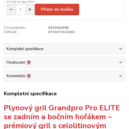
47 926 Kč
bez DPH
Přidat do košíku
Číslo produktu:
K04000399B
EAN kód:
8721077422183
Kompletní specifikace
Hodnocení
0
Komentáře
0
Kompletní specifikace
Plynový gril Grandpro Pro ELITE
se zadním a bočním hořákem –
prémiový gril s celolitinovým