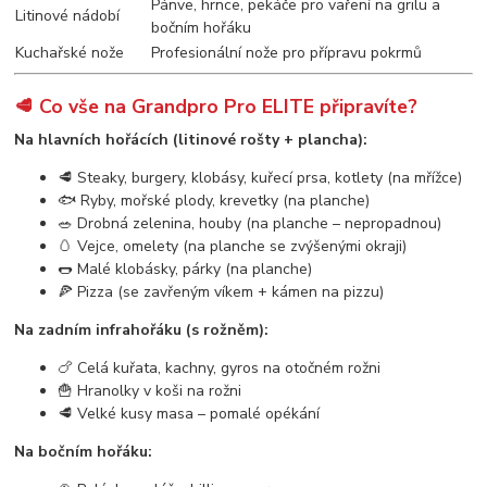
Pánve, hrnce, pekáče pro vaření na grilu a
Litinové nádobí
bočním hořáku
Kuchařské nože
Profesionální nože pro přípravu pokrmů
🥩 Co vše na Grandpro Pro ELITE připravíte?
Na hlavních hořácích (litinové rošty + plancha):
🥩 Steaky, burgery, klobásy, kuřecí prsa, kotlety (na mřížce)
🐟 Ryby, mořské plody, krevetky (na planche)
🥗 Drobná zelenina, houby (na planche – nepropadnou)
🥚 Vejce, omelety (na planche se zvýšenými okraji)
🌭 Malé klobásky, párky (na planche)
🍕 Pizza (se zavřeným víkem + kámen na pizzu)
Na zadním infrahořáku (s rožněm):
🍗 Celá kuřata, kachny, gyros na otočném rožni
🍟 Hranolky v koši na rožni
🥩 Velké kusy masa – pomalé opékání
Na bočním hořáku: