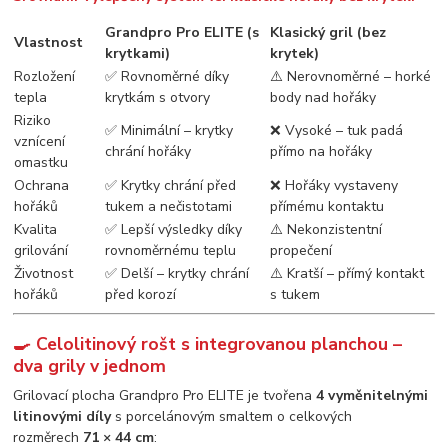
Grandpro Pro ELITE (s
Klasický gril (bez
Vlastnost
krytkami)
krytek)
Rozložení
✅ Rovnoměrné díky
⚠️ Nerovnoměrné – horké
tepla
krytkám s otvory
body nad hořáky
Riziko
✅ Minimální – krytky
❌ Vysoké – tuk padá
vznícení
chrání hořáky
přímo na hořáky
omastku
Ochrana
✅ Krytky chrání před
❌ Hořáky vystaveny
hořáků
tukem a nečistotami
přímému kontaktu
Kvalita
✅ Lepší výsledky díky
⚠️ Nekonzistentní
grilování
rovnoměrnému teplu
propečení
Životnost
✅ Delší – krytky chrání
⚠️ Kratší – přímý kontakt
hořáků
před korozí
s tukem
🍳 Celolitinový rošt s integrovanou planchou –
dva grily v jednom
Grilovací plocha Grandpro Pro ELITE je tvořena
4 vyměnitelnými
litinovými díly
s porcelánovým smaltem o celkových
rozměrech
71 × 44 cm
: