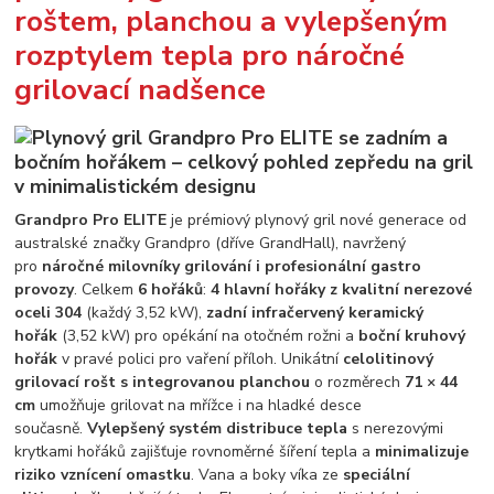
roštem, planchou a vylepšeným
rozptylem tepla pro náročné
grilovací nadšence
Grandpro Pro ELITE
je prémiový plynový gril nové generace od
australské značky Grandpro (dříve GrandHall), navržený
pro
náročné milovníky grilování i profesionální gastro
provozy
. Celkem
6 hořáků
:
4 hlavní hořáky z kvalitní nerezové
oceli 304
(každý 3,52 kW),
zadní infračervený keramický
hořák
(3,52 kW) pro opékání na otočném rožni a
boční kruhový
hořák
v pravé polici pro vaření příloh. Unikátní
celolitinový
grilovací rošt s integrovanou planchou
o rozměrech
71 × 44
cm
umožňuje grilovat na mřížce i na hladké desce
současně.
Vylepšený systém distribuce tepla
s nerezovými
krytkami hořáků zajišťuje rovnoměrné šíření tepla a
minimalizuje
riziko vznícení omastku
. Vana a boky víka ze
speciální