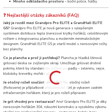
Mnoho odkládacího prostoru
– boční police, háčky
❓ Nejčastější otázky zákazníků (FAQ)
Jaký je rozdíl mezi Grandpro Pro ELITE a GrandHall ELITE
G5?
Grandpro Pro ELITE je nová generace s vylepšeným
systémem distribuce tepla (nerezové krytky hořáků), celolitinovým
roštem s integrovanou planchou a moderním minimalistickým
designem. GrandHall ELITE G5 je starší model s nerezovými rošty
bez planchy.
Co je plancha a proč ji potřebuji?
Plancha je hladká litinová
grilovací deska se zvýšenými okraji. Umožňuje grilovat drobné
pokrmy, které by standardním roštem propadly – zeleninu, vejce,
klobásky, krevetky, mořské plody.
Je otočný rožeň součástí dodávky?
Ne, otočný rožeň
(Rotisserie) je příplatkové příslušenství. Gril je vybaven zadním
infračerveným hořákem, který je pro rožeň připraven.
Je gril vhodný pro restaurace?
Ano! Grandpro Pro ELITE je díky
nerezovým hořákům 304, robustní konstrukci a vysokému výkonu