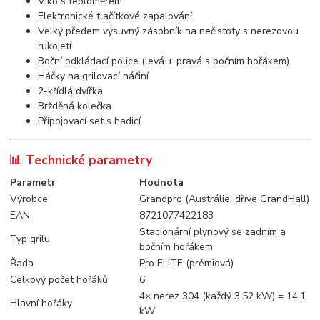
Víko s teploměrem
Elektronické tlačítkové zapalování
Velký předem výsuvný zásobník na nečistoty s nerezovou
rukojetí
Boční odkládací police (levá + pravá s bočním hořákem)
Háčky na grilovací náčiní
2-křídlá dvířka
Bržděná kolečka
Připojovací set s hadicí
📊 Technické parametry
Parametr
Hodnota
Výrobce
Grandpro (Austrálie, dříve GrandHall)
EAN
8721077422183
Stacionární plynový se zadním a
Typ grilu
bočním hořákem
Řada
Pro ELITE (prémiová)
Celkový počet hořáků
6
4× nerez 304 (každý 3,52 kW) = 14,1
Hlavní hořáky
kW