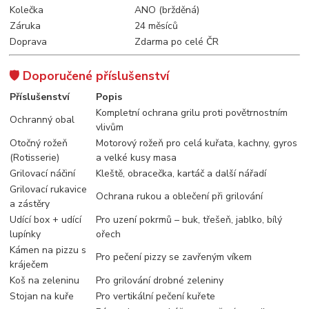
Kolečka
ANO (bržděná)
Záruka
24 měsíců
Doprava
Zdarma po celé ČR
🛡️ Doporučené příslušenství
Příslušenství
Popis
Kompletní ochrana grilu proti povětrnostním
Ochranný obal
vlivům
Otočný rožeň
Motorový rožeň pro celá kuřata, kachny, gyros
(Rotisserie)
a velké kusy masa
Grilovací náčiní
Kleště, obracečka, kartáč a další nářadí
Grilovací rukavice
Ochrana rukou a oblečení při grilování
a zástěry
Udící box + udící
Pro uzení pokrmů – buk, třešeň, jablko, bílý
lupínky
ořech
Kámen na pizzu s
Pro pečení pizzy se zavřeným víkem
kráječem
Koš na zeleninu
Pro grilování drobné zeleniny
Stojan na kuře
Pro vertikální pečení kuřete