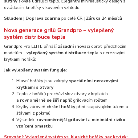
slitiny
skvěle udržující teplo. Elegantní minimalistický design s
ovládacími knoflíky v kovovém vzhledu.
Skladem
|
Doprava zdarma
po celé ČR |
Záruka 24 měsíců
Nová generace grilů Grandpro – vylepšený
systém distribuce tepla
Grandpro Pro ELITE přináší
zásadní inovaci
oproti předchozím
modelům –
vylepšený systém distribuce tepla
s nerezovými
krytkami hořáků:
Jak vylepšený systém funguje:
Hlavní hořáky jsou zakryty
speciálními nerezovými
krytkami s otvory
Teplo z hořáků prochází skrz otvory v krytkách
a
rovnoměrně se šíří
napříč grilovacím roštem
Krytky zároveň
chrání hořáky
před skapávajícím tukem a
šťávami z pokrmů
Výsledek:
rovnoměrnější grilování
a
minimální riziko
vznícení omastku
Srovnání: Vylepšený systém vs. klasické hořáky bez krytek: