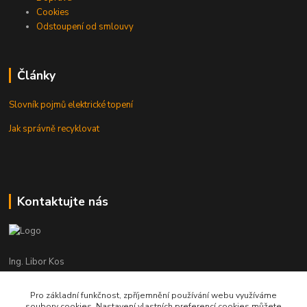
Cookies
Odstoupení od smlouvy
Články
Slovník pojmů elektrické topení
Jak správně recyklovat
Kontaktujte nás
Ing. Libor Kos
+420 601 555 225
(Po-Pá: 8-17:00 hod.)
Pro základní funkčnost, zpříjemnění používání webu využíváme
soubory cookies. Nastavení vlastních preferencí cookies můžete