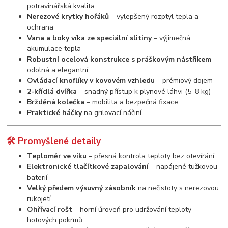
potravinářská kvalita
Nerezové krytky hořáků
– vylepšený rozptyl tepla a
ochrana
Vana a boky víka ze speciální slitiny
– výjimečná
akumulace tepla
Robustní ocelová konstrukce s práškovým nástřikem
–
odolná a elegantní
Ovládací knoflíky v kovovém vzhledu
– prémiový dojem
2-křídlá dvířka
– snadný přístup k plynové láhvi (5–8 kg)
Bržděná kolečka
– mobilita a bezpečná fixace
Praktické háčky
na grilovací náčiní
🛠️ Promyšlené detaily
Teploměr ve víku
– přesná kontrola teploty bez otevírání
Elektronické tlačítkové zapalování
– napájené tužkovou
baterií
Velký předem výsuvný zásobník
na nečistoty s nerezovou
rukojetí
Ohřívací rošt
– horní úroveň pro udržování teploty
hotových pokrmů