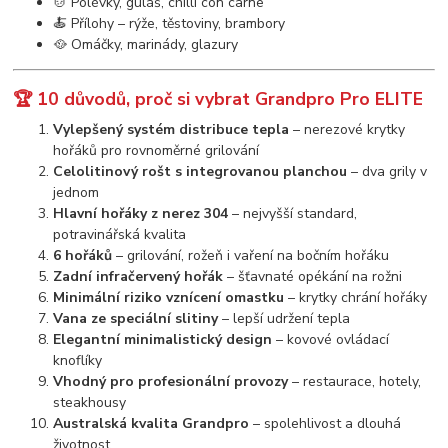
🍲 Polévky, guláš, chilli con carne
🍝 Přílohy – rýže, těstoviny, brambory
🥘 Omáčky, marinády, glazury
🏆 10 důvodů, proč si vybrat Grandpro Pro ELITE
Vylepšený systém distribuce tepla
– nerezové krytky
hořáků pro rovnoměrné grilování
Celolitinový rošt s integrovanou planchou
– dva grily v
jednom
Hlavní hořáky z nerez 304
– nejvyšší standard,
potravinářská kvalita
6 hořáků
– grilování, rožeň i vaření na bočním hořáku
Zadní infračervený hořák
– šťavnaté opékání na rožni
Minimální riziko vznícení omastku
– krytky chrání hořáky
Vana ze speciální slitiny
– lepší udržení tepla
Elegantní minimalistický design
– kovové ovládací
knoflíky
Vhodný pro profesionální provozy
– restaurace, hotely,
steakhousy
Australská kvalita Grandpro
– spolehlivost a dlouhá
životnost