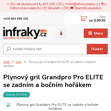
⭐ 20+ let zkušeností | 📞 601 555 225 | 📌
info@infrasystemy.cz
| 💬
Odborné poradenství | 📦 Skladem v ČR | 🚚 Okamžitá expedice
0
ks
+420 601 555 225
za
0,00 Kč
Menu
Hledat
Úvod
Grily
Plynový gril Grandpro Pro ELITE se zadním a bočním
hořákem
Plynový gril Grandpro Pro ELITE
se zadním a bočním hořákem
Doprava ZDARMA