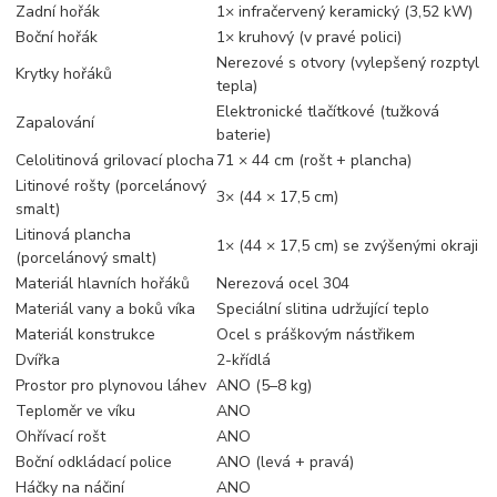
Zadní hořák
1× infračervený keramický (3,52 kW)
Boční hořák
1× kruhový (v pravé polici)
Nerezové s otvory (vylepšený rozptyl
Krytky hořáků
tepla)
Elektronické tlačítkové (tužková
Zapalování
baterie)
Celolitinová grilovací plocha
71 × 44 cm (rošt + plancha)
Litinové rošty (porcelánový
3× (44 × 17,5 cm)
smalt)
Litinová plancha
1× (44 × 17,5 cm) se zvýšenými okraji
(porcelánový smalt)
Materiál hlavních hořáků
Nerezová ocel 304
Materiál vany a boků víka
Speciální slitina udržující teplo
Materiál konstrukce
Ocel s práškovým nástřikem
Dvířka
2-křídlá
Prostor pro plynovou láhev
ANO (5–8 kg)
Teploměr ve víku
ANO
Ohřívací rošt
ANO
Boční odkládací police
ANO (levá + pravá)
Háčky na náčiní
ANO