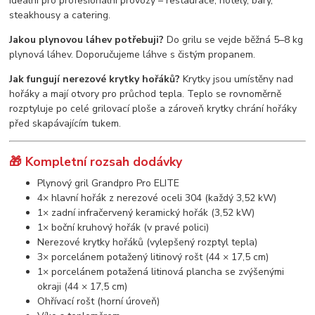
ideální pro profesionální provozy – restaurace, hotely, bary,
steakhousy a catering.
Jakou plynovou láhev potřebuji?
Do grilu se vejde běžná 5–8 kg
plynová láhev. Doporučujeme láhve s čistým propanem.
Jak fungují nerezové krytky hořáků?
Krytky jsou umístěny nad
hořáky a mají otvory pro průchod tepla. Teplo se rovnoměrně
rozptyluje po celé grilovací ploše a zároveň krytky chrání hořáky
před skapávajícím tukem.
🎁 Kompletní rozsah dodávky
Plynový gril Grandpro Pro ELITE
4× hlavní hořák z nerezové oceli 304 (každý 3,52 kW)
1× zadní infračervený keramický hořák (3,52 kW)
1× boční kruhový hořák (v pravé polici)
Nerezové krytky hořáků (vylepšený rozptyl tepla)
3× porcelánem potažený litinový rošt (44 × 17,5 cm)
1× porcelánem potažená litinová plancha se zvýšenými
okraji (44 × 17,5 cm)
Ohřívací rošt (horní úroveň)