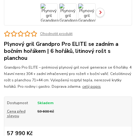
Ohodnotit produkt
Plynový gril Grandpro Pro ELITE se zadním a
bočním hořákem | 6 hořáků, litinový rošt s
planchou
Grandpro Pro ELITE – prémiový plynový gril nové generace se 6 hořáky. 4
hlavní nerez 304 + zadní infračervený pro rožeň + boční vařič. Celolitinový
rošt s planchou 71×44 cm. Vylepšený rozptyl tepla, nerezové krytky
hořáků. Pro rodiny i gastro. Doprava zdarma.
celý popis
Dostupnost
Skladem
Cena před
59 600 Kč
slevou
57 990 Kč