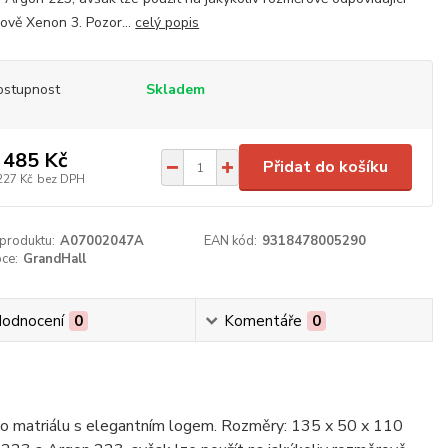
 nově Xenon 3. Pozor...
celý popis
ostupnost
Skladem
 485 Kč
Přidat do košíku
227 Kč
bez DPH
 produktu:
A07002047A
EAN kód:
9318478005290
ce:
GrandHall
odnocení
0
Komentáře
0
ního matriálu s elegantním logem. Rozměry: 135 x 50 x 110