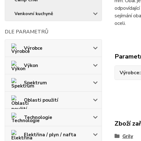
mm. Obal je
odpovídající
Venkovní kuchyně
sejímání ob
oceli.
DLE PARAMETRŮ
Výrobce
Paramet
Výkon
Výrobce
Spektrum
Oblasti použití
Technologie
Zboží za
Elektřina / plyn / nafta
Grily