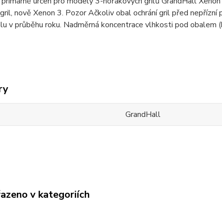
 primárně určen pro modely 3-hořákových grilů GrandHall Xenon 
 gril, nově Xenon 3. Pozor Ačkoliv obal ochrání gril před nepřízní
alu v průběhu roku. Nadměrná koncentrace vlhkosti pod obalem (b
ry
GrandHall
řazeno v kategoriích