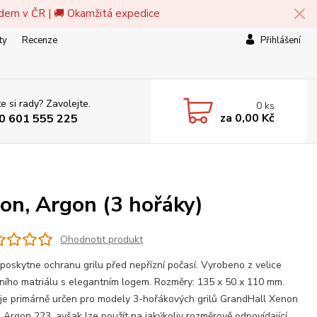
adem v ČR | 🚚 Okamžitá expedice
ty
Recenze
Přihlášení
e si rady? Zavolejte.
0
ks
za
0,00 Kč
0 601 555 225
on, Argon (3 hořáky)
Ohodnotit produkt
poskytne ochranu grilu před nepřízní počasí. Vyrobeno z velice
tního matriálu s elegantním logem. Rozměry: 135 x 50 x 110 mm.
je primárně určen pro modely 3-hořákových grilů GrandHall Xenon
 Argon 223, avšak lze použít na jakýkoliv rozměrově odpovídající