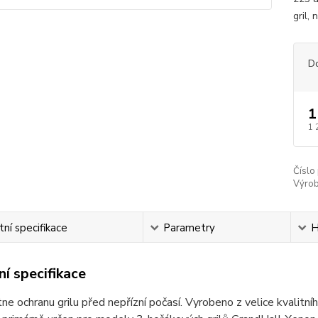
gril,
D
1
1 
Číslo
Výrob
ní specifikace
Parametry
H
í specifikace
ne ochranu grilu před nepřízní počasí. Vyrobeno z velice kvalit