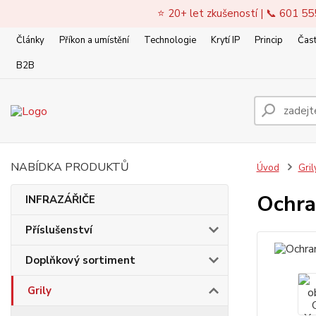
⭐ 20+ let zkušeností | 📞 601 55
Články
Příkon a umístění
Technologie
Krytí IP
Princip
Čast
B2B
NABÍDKA PRODUKTŮ
Úvod
Gril
Ochra
INFRAZÁŘIČE
Příslušenství
Doplňkový sortiment
Grily