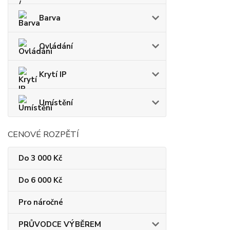
Barva
Ovládání
Krytí IP
Umístění
CENOVÉ ROZPĚTÍ
Do 3 000 Kč
Do 6 000 Kč
Pro náročné
PRŮVODCE VÝBĚREM