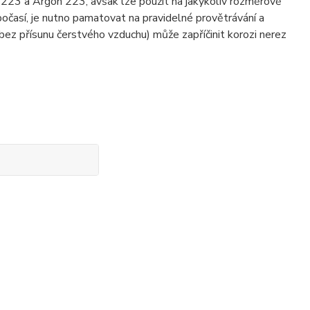
223 a Argon 223, avšak lze použít na jakýkoliv rozměrově
 počasí, je nutno pamatovat na pravidelné provětrávání a
ez přísunu čerstvého vzduchu) může zapříčinit korozi nerez