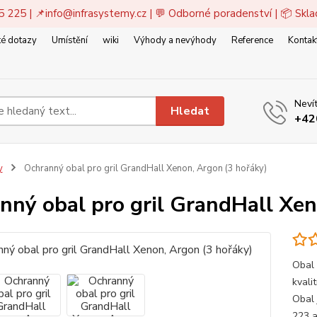
5 225 | 📌
info@infrasystemy.cz
| 💬 Odborné poradenství | 📦 Skl
é dotazy
Umístění
wiki
Výhody a nevýhody
Reference
Kontak
Nevít
Hledat
+42
y
Ochranný obal pro gril GrandHall Xenon, Argon (3 hořáky)
nný obal pro gril GrandHall Xen
Obal 
kvali
Obal 
223 a