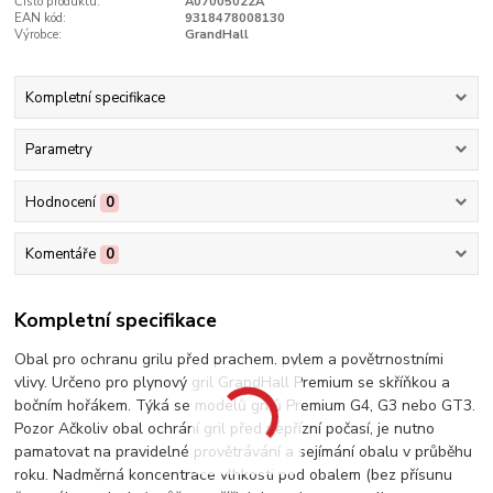
Číslo produktu:
A07005022A
EAN kód:
9318478008130
Výrobce:
GrandHall
Kompletní specifikace
Parametry
Hodnocení
0
Komentáře
0
Kompletní specifikace
Obal pro ochranu grilu před prachem, pylem a povětrnostními
vlivy. Určeno pro plynový gril GrandHall Premium se skříňkou a
bočním hořákem. Týká se modelů grilů Premium G4, G3 nebo GT3.
Pozor Ačkoliv obal ochrání gril před nepřízní počasí, je nutno
pamatovat na pravidelné provětrávání a sejímání obalu v průběhu
roku. Nadměrná koncentrace vlhkosti pod obalem (bez přísunu