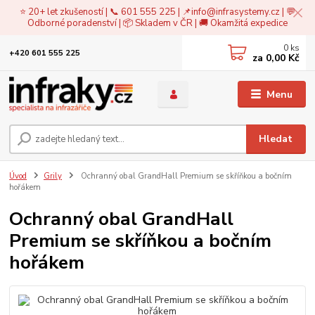
⭐ 20+ let zkušeností | 📞 601 555 225 | 📌
info@infrasystemy.cz
| 💬
Odborné poradenství | 📦 Skladem v ČR | 🚚 Okamžitá expedice
0
ks
+420 601 555 225
za
0,00 Kč
Menu
Hledat
Úvod
Grily
Ochranný obal GrandHall Premium se skříňkou a bočním
hořákem
Ochranný obal GrandHall
Premium se skříňkou a bočním
hořákem