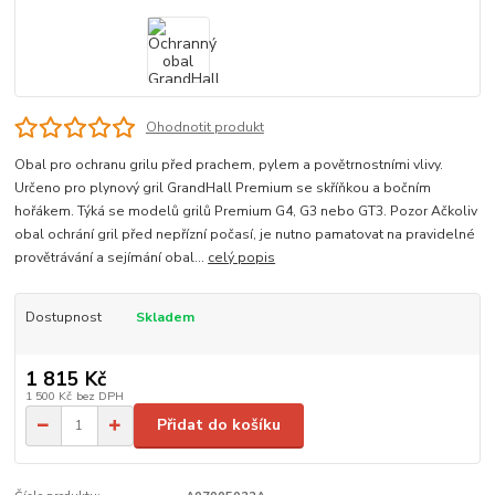
Ohodnotit produkt
Obal pro ochranu grilu před prachem, pylem a povětrnostními vlivy.
Určeno pro plynový gril GrandHall Premium se skříňkou a bočním
hořákem. Týká se modelů grilů Premium G4, G3 nebo GT3. Pozor Ačkoliv
obal ochrání gril před nepřízní počasí, je nutno pamatovat na pravidelné
provětrávání a sejímání obal...
celý popis
Dostupnost
Skladem
1 815 Kč
1 500 Kč
bez DPH
Přidat do košíku